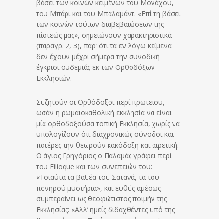
βάσει των κοινών κειμένων του Μονάχου,
του Μπάρι και του Μπαλαμάντ. «Επί τη βάσει
των κοινών τούτων διαβεβαιώσεων της
πίστεώς μας», σημειώνουν χαρακτηριστικά
(παραγρ. 2, 3), παρ’ ότι τα εν λόγω κείμενα
δεν έχουν μέχρι σήμερα την συνοδική
έγκρισι ουδεμιάς εκ των Ορθοδόξων
Εκκλησιών.
Συζητούν οι Ορθόδοξοι περί πρωτείου,
ωσάν η ρωμαιοκαθολική εκκλησία να είναι
μία ορθοδοξούσα τοπική Εκκλησία, χωρίς να
υπολογίζουν ότι διαχρονικώς σύνοδοι και
πατέρες την θεωρούν κακόδοξη και αιρετική.
Ο άγιος Γρηγόριος ο Παλαμάς γράφει περί
του Filioque και των συνεπειών του:
«Τοιαύτα τα βαθέα του Σατανά, τα του
πονηρού μυστήρια», και ευθύς αμέσως
συμπεραίνει ως θεοφώτιστος ποιμήν της
Εκκλησίας: «Αλλ’ ημείς διδαχθέντες υπό της