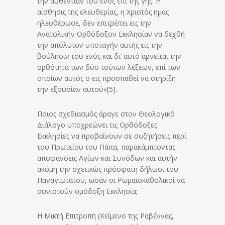
την αυθεντίαν του ενός επί της γης. Η
αίσθησις της ελευθερίας, η Χριστός ημάς
ηλευθέρωσε, δεν επιτρέπει εις την
Ανατολικήν Ορθόδοξον Εκκλησίαν να δεχθή
την απόλυτον υποταγήν αυτής εις την
βούλησιν του ενός και δι’ αυτό αρνείται την
ορθότητα των δύο τούτων λέξεων, επί των
οποίων αυτός ο εις προσπαθεί να στηρίξη
την εξουσίαν αυτού»[5].
Ποιος σχεδιασμός άραγε στον Θεολογικό
Διάλογο υποχρεώνει τις Ορθόδοξες
Εκκλησίες να προβαίνουν σε συζητήσεις περί
του Πρωτείου του Πάπα, παρακάμπτοντας
αποφάνσεις Αγίων και Συνόδων και αυτήν
ακόμη την σχετικώς πρόσφατη δήλωσι του
Παναγιωτάτου, ωσάν οι Ρωμαιοκαθολικοί να
συνιστούν ομόδοξη Εκκλησία;
Η Μικτή Επιτροπή (Κείμενο της Ραβέννας,