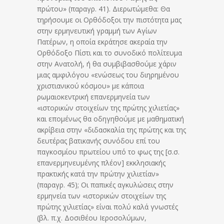
πρώτου» (παραγρ. 41). Διερωτώμεθα: Θα
τηρήσουμε οι Ορθόδοξοι την πιστότητα μας
στην ερμηνευτική γραμμή των Αγίων
Πατέρων, η οποία εκράτησε ακεραία την
Ορθόδοξο Πίστι και το συνοδικό πολίτευμα
στην Ανατολή, ή θα συμβιβασθούμε χάριν
μιας αμφιλόγου «ενώσεως του διηρημένου
χριστιανικού κόσμου» με κάποια
ρωμαιοκεντρική επανερμηνεία των
«ιστορικών στοιχείων της πρώτης χιλιετίας»
και επομένως θα οδηγηθούμε με μαθηματική
ακρίβεια στην «διδασκαλία της πρώτης και της
δευτέρας βατικανής συνόδου επί του
παγκοσμίου πρωτείου υπό το φως της [σ.σ.
επανερμηνευμένης πλέον] εκκλησιακής
πρακτικής κατά την πρώτην χιλιετίαν»
(παραγρ. 45); Οι παπικές αγκυλώσεις στην
ερμηνεία των «ιστορικών στοιχείων της
πρώτης χιλιετίας» είναι πολύ καλά γνωστές
(βλ. π.χ. Δοσιθέου Ιεροσολύμων,