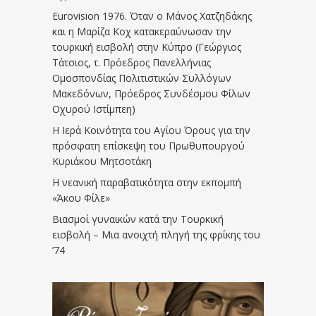
Eurovision 1976. Όταν ο Μάνος Χατζηδάκης
και η Μαρίζα Κοχ κατακεραύνωσαν την
τουρκική εισβολή στην Κύπρο (Γεώργιος
Τάτσιος, τ. Πρόεδρος Πανελλήνιας
Ομοσπονδίας Πολιτιστικών Συλλόγων
Μακεδόνων, Πρόεδρος Συνδέσμου Φίλων
Οχυρού Ιστίμπεη)
Η Ιερά Κοινότητα του Αγίου Όρους για την
πρόσφατη επίσκεψη του Πρωθυπουργού
Κυριάκου Μητσοτάκη
Η νεανική παραβατικότητα στην εκπομπή
«Άκου Φίλε»
Βιασμοί γυναικών κατά την Τουρκική
εισβολή – Μια ανοιχτή πληγή της φρίκης του
’74