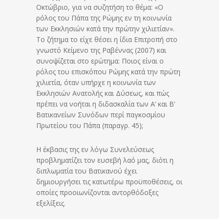
Οκτώβριο, για να συζητήση το θέμα: «Ο
ρόλος του Πάπα της Ρώμης εν τη κοινωνία
των Εκκλησιών κατά την πρώτην χιλιετίαν».
Το ζήτημα το είχε θέσει η ίδια Επιτροπή στο
γνωστό Κείμενο της Ραβέννας (2007) και
συνοψίζεται στο ερώτημα: Ποιος είναι ο
ρόλος του επισκόπου Ρώμης κατά την πρώτη
χιλιετία, όταν υπήρχε η κοινωνία των
Εκκλησιών Ανατολής και Δύσεως, και πώς
πρέπει να νοήται η διδασκαλία των Α’ και Β’
Βατικανείων Συνόδων περί παγκοσμίου
Πρωτείου του Πάπα (παραγρ. 45);
Η έκβασις της εν λόγω Συνελεύσεως
προβληματίζει τον ευσεβή λαό μας, διότι η
διπλωματία του Βατικανού έχει
δημιουργήσει τις κατωτέρω προϋποθέσεις, οι
οποίες προοιωνίζονται αντορθόδοξες
εξελίξεις.