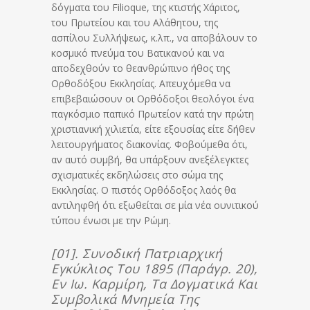
δόγματα του Filioque, της κτιστής Χάριτος,
του Πρωτείου και του Αλάθητου, της
ασπίλου Συλλήψεως, κ.λπ., να αποβάλουν το
κοσμικό πνεύμα του Βατικανού και να
αποδεχθούν το θεανθρώπινο ήθος της
Ορθοδόξου Εκκλησίας. Απευχόμεθα να
επιβεβαιώσουν οι Ορθόδοξοι θεολόγοι ένα
παγκόσμιο παπικό Πρωτείον κατά την πρώτη
χριστιανική χιλιετία, είτε εξουσίας είτε δήθεν
λειτουργήματος διακονίας. Φοβούμεθα ότι,
αν αυτό συμβή, θα υπάρξουν ανεξέλεγκτες
σχισματικές εκδηλώσεις στο σώμα της
Εκκλησίας. Ο πιστός Ορθόδοξος λαός θα
αντιληφθή ότι εξωθείται σε μία νέα ουνιτικού
τύπου ένωσι με την Ρώμη.
[01]. Συνοδική Πατριαρχική
Εγκύκλιος Του 1895 (παράγρ. 20),
Εν Ιω. Καρμίρη, Τα Δογματικά Και
Συμβολικά Μνημεία Της