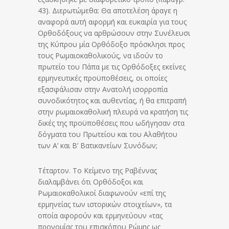
43). Διερωτώμεθα: Θα αποτελέση άραγε η
αναφορά αυτή αφορμή και ευκαιρία για τους
Ορθοδόξους να αρθρώσουν στην Συνέλευσι
της Κύπρου μία Ορθόδοξο πρόσκλησι προς
τους Ρωμαιοκαθολικούς, να ιδούν το
πρωτείο του Πάπα με τις Ορθόδοξες εκείνες
ερμηνευτικές προϋποθέσεις, οι οποίες
εξασφάλισαν στην Ανατολή ισορροπία
συνοδικότητος και αυθεντίας, ή θα επιτραπή
στην ρωμαιοκαθολική πλευρά να κρατήση τις
δικές της προϋποθέσεις που ωδήγησαν στα
δόγματα του Πρωτείου και του Αλαθήτου
των Α’ και Β’ Βατικανείων Συνόδων;
Τέταρτον. Το Κείμενο της Ραβέννας
διαλαμβάνει ότι Ορθόδοξοι και
Ρωμαιοκαθολικοί διαφωνούν «επί της
ερμηνείας των ιστορικών στοιχείων», τα
οποία αφορούν και ερμηνεύουν «τας
προνομίας του επισκόπου Ρώμης ως