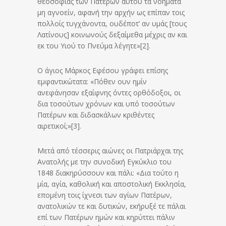
θεοσοφίας των Πατέρων αυτού τα νοήματα
μη αγνοείν, αφανή την αρχήν ως επίπαν τοις
πολλοίς τυγχάνοντα, ουδέποτ’ αν υμάς [τους
Λατίνους] κοινωνούς δεξαίμεθα μέχρις αν και
εκ του Υιού το Πνεύμα λέγητε»[2].
Ο άγιος Μάρκος Εφέσου γράφει επίσης
εμφαντικώτατα: «Πόθεν ουν ημίν
ανεφάνησαν εξαίφνης όντες ορθόδοξοι, οι
δια τοσούτων χρόνων και υπό τοσούτων
Πατέρων και διδασκάλων κριθέντες
αιρετικοί;»[3].
Μετά από τέσσερις αιώνες οι Πατριάρχαι της
Ανατολής με την συνοδική Εγκύκλιο του
1848 διακηρύσσουν και πάλι: «Δια τούτο η
μία, αγία, καθολική και αποστολική Εκκλησία,
επομένη τοις ίχνεσι των αγίων Πατέρων,
ανατολικών τε και δυτικών, εκήρυξέ τε πάλαι
επί των Πατέρων ημών και κηρύττει πάλιν