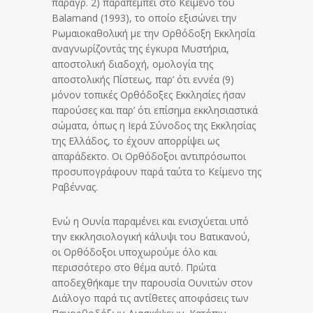
παραγρ. 2) παραπέμπει στο Κείμενο του
Balamand (1993), το οποίο εξισώνει την
Ρωμαιοκαθολική με την Ορθόδοξη Εκκλησία
αναγνωρίζοντάς της έγκυρα Μυστήρια,
αποστολική διαδοχή, ομολογία της
αποστολικής Πίστεως, παρ’ ότι εννέα (9)
μόνον τοπικές Ορθόδοξες Εκκλησίες ήσαν
παρούσες και παρ’ ότι επίσημα εκκλησιαστικά
σώματα, όπως η Ιερά Σύνοδος της Εκκλησίας
της Ελλάδος, το έχουν απορρίψει ως
απαράδεκτο. Οι Ορθόδοξοι αντιπρόσωποι
προσυπογράφουν παρά ταύτα το Κείμενο της
Ραβέννας.
Ενώ η Ουνία παραμένει και ενισχύεται υπό
την εκκλησιολογική κάλυψι του Βατικανού,
οι Ορθόδοξοι υποχωρούμε όλο και
περισσότερο στο θέμα αυτό. Πρώτα
αποδεχθήκαμε την παρουσία Ουνιτών στον
Διάλογο παρά τις αντίθετες αποφάσεις των