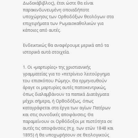
Δωδεκάβιβλος), έτσι ώστε θα είναι
παρακινδυνευμένη οποιαδήποτε
υποχώρησις των Ορθοδόξων θεολόγων στα
επιχειρήματα των Ρωμαιοκαθολικών για
κάποιες από αυτές.
Ενδεικτικώς θα αναφέρουμε μερικά από τα
ιστορικά αυτά στοιχεία.
1. Οι «μαρτυρίες» της χριστιανικής
γραμματείας για το «πετρίνειο λειτούργημα
του επισκόπου Ρώμης». Θα ερμηνευθούν
άραγε οι μαρτυρίες αυτές παποκεντρικώς,
όπως διαλαμβάνουν τα παπικά Διατάγματα
μέχρι σήμερα, ή Ορθοδόξως, όπως
καταγράφεται στα έργα των αγίων Πατέρων
και στις συνοδικές αποφάνσεις; Θα
παραμείνουν οι Ορθόδοξοι με πιστότητα σε
αυτές τις αποφάνσεις (π.χ. των ετών 1848 και
1895) ή θα υποχωρήσουν σε θεολογικούς