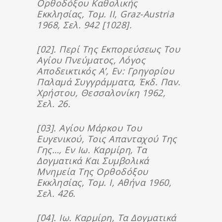
Ορθοδόξου Καθολικής
Εκκλησίας, Τομ. ΙΙ, Graz-Austria
1968, Σελ. 942 [1028].
[02]. Περί Της Εκπορεύσεως Του
Αγίου Πνεύματος, Λόγος
Αποδεικτικός Α’, Εν: Γρηγορίου
Παλαμά Συγγράμματα, Έκδ. Παν.
Χρήστου, Θεσσαλονίκη 1962,
Σελ. 26.
[03]. Αγίου Μάρκου Του
Ευγενικού, Τοις Απανταχού Της
Γης…, Εν Ιω. Καρμίρη, Τα
Δογματικά Και Συμβολικά
Μνημεία Της Ορθοδόξου
Εκκλησίας, Τομ. Ι, Αθήνα 1960,
Σελ. 426.
[04]. Ιω. Καρμίρη, Τα Δογματικά