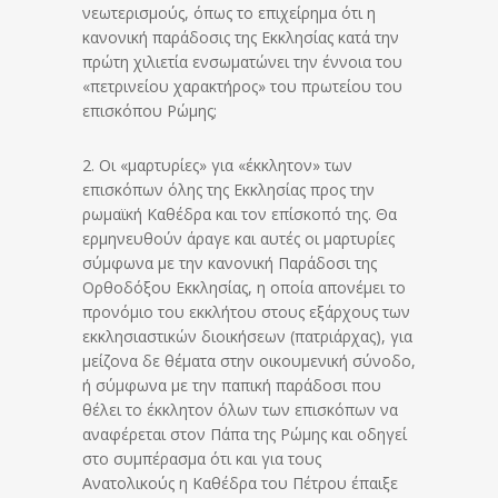
νεωτερισμούς, όπως το επιχείρημα ότι η
κανονική παράδοσις της Εκκλησίας κατά την
πρώτη χιλιετία ενσωματώνει την έννοια του
«πετρινείου χαρακτήρος» του πρωτείου του
επισκόπου Ρώμης;
2. Οι «μαρτυρίες» για «έκκλητον» των
επισκόπων όλης της Εκκλησίας προς την
ρωμαϊκή Καθέδρα και τον επίσκοπό της. Θα
ερμηνευθούν άραγε και αυτές οι μαρτυρίες
σύμφωνα με την κανονική Παράδοσι της
Ορθοδόξου Εκκλησίας, η οποία απονέμει το
προνόμιο του εκκλήτου στους εξάρχους των
εκκλησιαστικών διοικήσεων (πατριάρχας), για
μείζονα δε θέματα στην οικουμενική σύνοδο,
ή σύμφωνα με την παπική παράδοσι που
θέλει το έκκλητον όλων των επισκόπων να
αναφέρεται στον Πάπα της Ρώμης και οδηγεί
στο συμπέρασμα ότι και για τους
Ανατολικούς η Καθέδρα του Πέτρου έπαιξε