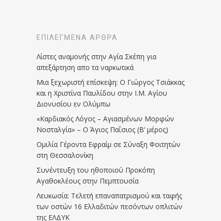
ΕΠΙΛΕΓΜΈΝΑ ΆΡΘΡΑ
Λίστες αναμονής στην Αγία Σκέπη για
απεξάρτηση απο τα ναρκωτικά
Μια ξεχωριστή επίσκεψη: Ο Γιώργος Τσιάκκας
και η Χριστίνα Παυλίδου στην Ι.Μ. Αγίου
Διονυσίου εν Ολύμπω
«Καρδιακός Λόγος – Αγιασμένων Μορφών
Νοσταλγία» – Ο Άγιος Παΐσιος (Β’ μέρος)
Ομιλία Γέροντα Εφραίμ σε Σύναξη Φοιτητών
στη Θεσσαλονίκη
Συνέντευξη του ηθοποιού Προκόπη
Αγαθοκλέους στην Πεμπτουσία
Λευκωσία: Τελετή επαναπατρισμού και ταφής
των οστών 16 Ελλαδιτών πεσόντων οπλιτών
της ΕΛΔΥΚ