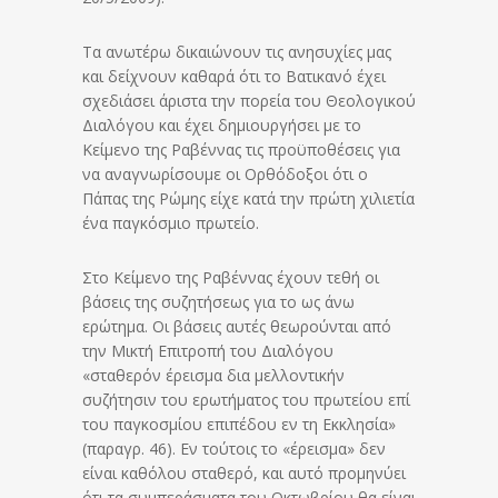
Τα ανωτέρω δικαιώνουν τις ανησυχίες μας
και δείχνουν καθαρά ότι το Βατικανό έχει
σχεδιάσει άριστα την πορεία του Θεολογικού
Διαλόγου και έχει δημιουργήσει με το
Κείμενο της Ραβέννας τις προϋποθέσεις για
να αναγνωρίσουμε οι Ορθόδοξοι ότι ο
Πάπας της Ρώμης είχε κατά την πρώτη χιλιετία
ένα παγκόσμιο πρωτείο.
Στο Κείμενο της Ραβέννας έχουν τεθή οι
βάσεις της συζητήσεως για το ως άνω
ερώτημα. Οι βάσεις αυτές θεωρούνται από
την Μικτή Επιτροπή του Διαλόγου
«σταθερόν έρεισμα δια μελλοντικήν
συζήτησιν του ερωτήματος του πρωτείου επί
του παγκοσμίου επιπέδου εν τη Εκκλησία»
(παραγρ. 46). Εν τούτοις το «έρεισμα» δεν
είναι καθόλου σταθερό, και αυτό προμηνύει
ότι τα συμπεράσματα του Οκτωβρίου θα είναι