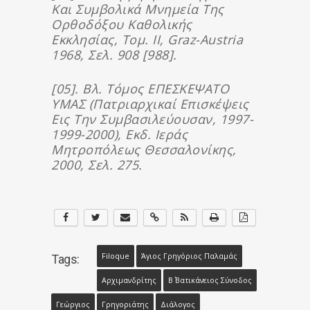
Και Συμβολικά Μνημεία Της
Ορθοδόξου Καθολικής
Εκκλησίας, Τομ. ΙΙ, Graz-Austria
1968, Σελ. 908 [988].
[05]. Βλ. Τόμος ΕΠΕΣΚΕΨΑΤΟ
ΥΜΑΣ (Πατριαρχικαί Επισκέψεις
Εις Την Συμβασιλεύουσαν, 1997-
1999-2000), Εκδ. Ιεράς
Μητροπόλεως Θεσσαλονίκης,
2000, Σελ. 275.
Filoque
Άγιος Γρηγόριος Παλαμάς
Tags:
Αρχιμανδρίτης
Β΄ Βατικάνειος Σύνοδος
Γεώργιος
Γρηγοριάτης
Διάλογος