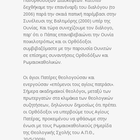
Πανορθοδόξων Διασκέψεων. Κατόπιν
δεχθήκαμε την επανέναρξι του διαλόγου (το
2006) παρά την σκαιά παπική παρέμβασι στην
Συνέλευσι της Βαλτιμόρης (2000) υπέρ της
Ουνίας. Και τώρα συνεχίζουμε τον διάλογο,
παρ’ ότι ο Πάπας επαναβεβαιώνει την Ουνία
ποικιλοτρόπως και οι Ορθόδοξοι
συμβιβαζόμαστε με την παρουσία Ουνιτών
σε επίσημες συναντήσεις Ορθοδόξων και
Ρωμαιοκαθολικών.
Οι άγιοι Πατέρες θεολογούσαν και
ενεργούσαν «επόμενοι τοις αγίοις πατράσι».
Σήμερα ακαδημαϊκοί θεολόγοι, μεταξύ των
πρωτεργατών στα κλιμάκια των θεολογικών
συζητήσεων, δηλώνουν δημοσίως ότι πρέπει
οι Ορθόδοξοι να υπερβούμε τους Αγίους
Πατέρας, προκειμένου να φθάσωμε στην
ένωσι με τους Ρωμαιοκαθολικούς (Ημερίδα
της Θεολογικής Σχολής του Α.Π.Θ.,
20/5/2009).