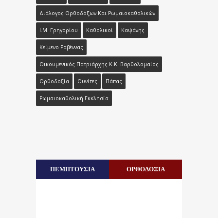
Διάλογος Ορθοδόξων Και Ρωμαιοκαθολικών
Ι.Μ. Γρηγορίου
Καθολικοί
Καψάνης
Κείμενο Ραβέννας
Οικουμενικός Πατριάρχης Κ.κ. Βαρθολομαίος
Ορθοδοξία
Ουνίτες
Πάπας
Ρωμαιοκαθολική Εκκλησία
ΠΕΜΠΤΟΥΣΙΑ
ΟΡΘΟΔΟΞΙΑ