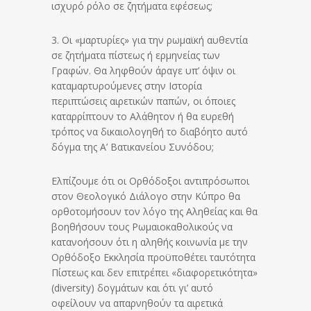
ισχυρό ρόλο σε ζητήματα εφέσεως;
3. Οι «μαρτυρίες» για την ρωμαϊκή αυθεντία
σε ζητήματα πίστεως ή ερμηνείας των
Γραφών. Θα ληφθούν άραγε υπ’ όψιν οι
καταμαρτυρούμενες στην Ιστορία
περιπτώσεις αιρετικών παπών, οι όποιες
καταρρίπτουν το Αλάθητον ή θα ευρεθή
τρόπος να δικαιολογηθή το διαβόητο αυτό
δόγμα της Α’ Βατικανείου Συνόδου;
Ελπίζουμε ότι οι Ορθόδοξοι αντιπρόσωποι
στον Θεολογικό Διάλογο στην Κύπρο θα
ορθοτομήσουν τον λόγο της Αληθείας και θα
βοηθήσουν τους Ρωμαιοκαθολικούς να
κατανοήσουν ότι η αληθής κοινωνία με την
Ορθόδοξο Εκκλησία προϋποθέτει ταυτότητα
Πίστεως και δεν επιτρέπει «διαφορετικότητα»
(diversity) δογμάτων και ότι γι’ αυτό
οφείλουν να απαρνηθούν τα αιρετικά