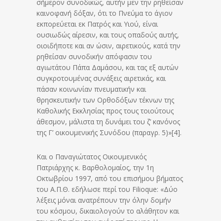
σήμερον συνοδικώς, αυτήν μεν την ρηθείσαν
καινοφανή δόξαν, ότι το Πνεύμα το άγιον
εκπορεύεται εκ Πατρός και Υιού, είναι
ουσιωδώς αίρεσιν, και τους οπαδούς αυτής,
οιοιδήποτε και αν ώσιν, αιρετικούς, κατά την
ρηθείσαν συνοδικήν απόφασιν του
αγιωτάτου Πάπα Δαμάσου, και τας εξ αυτών
συγκροτουμένας συνάξεις αιρετικάς, και
πάσαν κοινωνίαν πνευματικήν και
θρησκευτικήν των Ορθοδόξων τέκνων της
Καθολικής Εκκλησίας προς τους τοιούτους
άθεσμον, μάλιστα τη δυνάμει του ζ’ κανόνος
της Γ’ οικουμενικής Συνόδου (παραγρ. 5)»[4].
Και ο Παναγιώτατος Οικουμενικός
Πατριάρχης κ. Βαρθολομαίος, την 1η
Οκτωβρίου 1997, από του επισήμου βήματος
του Α.Π.Θ. εδήλωσε περί του Filioque: «Δύο
λέξεις μόναι ανατρέπουν την όλην δομήν
του κόσμου, δικαιολογούν το αλάθητον και