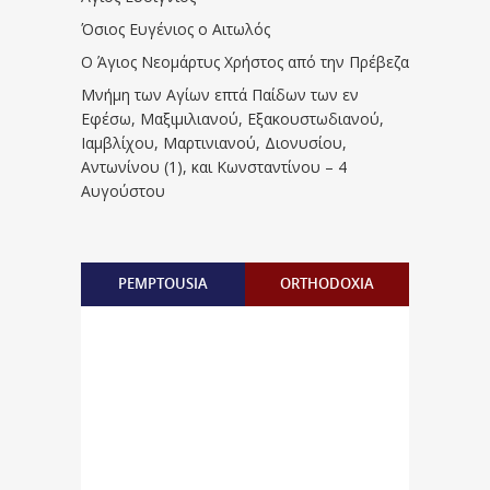
Όσιος Ευγένιος ο Αιτωλός
Ο Άγιος Νεομάρτυς Χρήστος από την Πρέβεζα
Μνήμη των Aγίων επτά Παίδων των εν
Eφέσω, Mαξιμιλιανού, Eξακουστωδιανού,
Iαμβλίχου, Mαρτινιανού, Διονυσίου,
Aντωνίνου (1), και Kωνσταντίνου – 4
Αυγούστου
PEMPTOUSIA
ORTHODOXIA