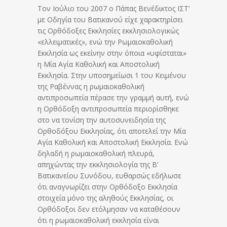
Τον Ιούλιο του 2007 ο Πάπας Βενέδικτος ΙΣΤ’
με Οδηγία του Βατικανού είχε χαρακτηρίσει
τις Ορθόδοξες Εκκλησίες εκκλησιολογικώς
«ελλειματικές», ενώ την Ρωμαιοκαθολική
Εκκλησία ως εκείνην στην όποια «υφίσταται»
η Μία Αγία Καθολική και Αποστολική
Εκκλησία. Στην υποσημείωσι 1 του Κειμένου
της Ραβέννας η ρωμαιοκαθολική
αντιπροσωπεία πέρασε την γραμμή αυτή, ενώ
η Ορθόδοξη αντιπροσωπεία περιορίσθηκε
στο να τονίση την αυτοσυνειδησία της
Ορθοδόξου Εκκλησίας, ότι αποτελεί την Μία
Αγία Καθολική και Αποστολική Εκκλησία. Ενώ
δηλαδή η ρωμαιοκαθολική πλευρά,
απηχώντας την εκκλησιολογία της Β’
Βατικανείου Συνόδου, ευθαρσώς εδήλωσε
ότι αναγνωρίζει στην Ορθόδοξο Εκκλησία
στοιχεία μόνο της αληθούς Εκκλησίας, οι
Ορθόδοξοι δεν ετόλμησαν να καταθέσουν
ότι η ρωμαιοκαθολική εκκλησία είναι