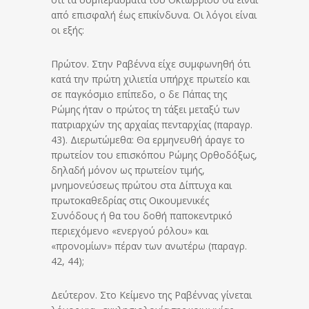
από επισφαλή έως επικίνδυνα. Οι λόγοι είναι
οι εξής:
Πρώτον. Στην Ραβέννα είχε συμφωνηθή ότι
κατά την πρώτη χιλιετία υπήρχε πρωτείο και
σε παγκόσμιο επίπεδο, ο δε Πάπας της
Ρώμης ήταν ο πρώτος τη τάξει μεταξύ των
πατριαρχών της αρχαίας πενταρχίας (παραγρ.
43). Διερωτώμεθα: Θα ερμηνευθή άραγε το
πρωτείον του επισκόπου Ρώμης Ορθοδόξως,
δηλαδή μόνον ως πρωτείον τιμής,
μνημονεύσεως πρώτου στα Δίπτυχα και
πρωτοκαθεδρίας στις Οικουμενικές
Συνόδους ή θα του δοθή παποκεντρικό
περιεχόμενο «ενεργού ρόλου» και
«προνομίων» πέραν των ανωτέρω (παραγρ.
42, 44);
Δεύτερον. Στο Κείμενο της Ραβέννας γίνεται