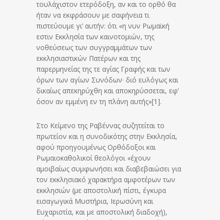
τουλάχιστον ετερόδοξη, αν και το ορθό θα
ήταν να εκφράσουν με σαφήνεια τι
πιστεύουμε γι’ αυτήν: ότι «η νυν Ρωμαϊκή
εστιν Εκκλησία των καινοτομιών, της
νοθεύσεως των συγγραμμάτων των
εκκλησιαστικών Πατέρων και της
παρερμηνείας της τε αγίας Γραφής και των
όρων των αγίων Συνόδων· διό ευλόγως και
δικαίως απεκηρύχθη και αποκηρύσσεται, εφ’
όσον αν εμμένη εν τη πλάνη αυτής»[1].
Στο Κείμενο της Ραβέννας συζητείται το
πρωτείον και η συνοδικότης στην Εκκλησία,
αφού προηγουμένως Ορθόδοξοι και
Ρωμαιοκαθολικοί θεολόγοι «έχουν
αμοιβαίως συμφωνήσει και διαβεβαιώσει για
τον εκκλησιακό χαρακτήρα αμφοτέρων των
εκκλησιών (με αποστολική πίστι, έγκυρα
εισαγωγικά Μυστήρια, Ιερωσύνη και
Ευχαριστία, και με αποστολική διαδοχή),