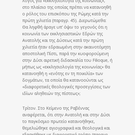
λόγος για «εκκλησιολογία της κοινωνίας»,
στο πλαίσιο της οποίας πρέπει να κατανοηθή
ο ρόλος του επισκόπου της Ρώμης κατά την
πρώτη χιλιετία (παραγρ. 45). Διερωτώμεθα:
Θα ληφθή άραγε υπ’ όψιν το γεγονός ότι η
κοινωνία των εκκλησιαστικών Εδρών της
Ανατολής και της Δύσεως κατά την πρώτη
χιλιετία ήταν εδραιωμένη στην ακαινοτόμητη
αποστολική Πίστι, παρά την κυοφορούμενη
στην Δύσι αιρετική διδασκαλία του Filioque, ή
μήπως ως «εκκλησιολογία της κοινωνίας» θα
κατανοηθή η «ενότης εν τη ποικιλία» των
δογμάτων, τα οποία θα κατανοούνται ως
«διαφορετικές θεολογικές προσεγγίσεις των
ιδίων αληθειών της πίστεως»;
Τρίτον. Στο Κείμενο της Ραβέννας
αναφέρεται, ότι στην Ανατολή και στην Δύσι
το παγκόσμιο πρωτείο κατανοήθηκε,
θεμελιώθηκε αγιογραφικά και θεολογικά και
εξασκήθηκε με διαφορετικό τρόπο (παραγρ.