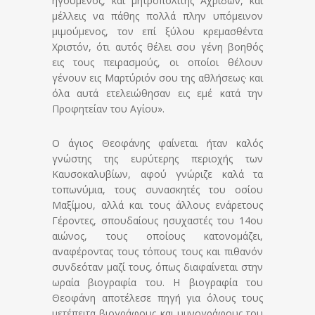
ηγούμενος, και μητροπολίτης Αχριδών, και
μέλλεις να πάθης πολλά πλην υπόμεινον
μιμούμενος, τον επί ξύλου κρεμασθέντα
Χριστόν, ότι αυτός θέλει σου γένη βοηθός
εις τους πειρασμούς, οι οποίοι θέλουν
γένουν εις Μαρτύριόν σου της αθλήσεως· και
όλα αυτά ετελειώθησαν εις εμέ κατά την
Προφητείαν του Αγίου».
Ο άγιος Θεοφάνης φαίνεται ήταν καλός
γνώστης της ευρύτερης περιοχής των
Καυσοκαλυβίων, αφού γνώριζε καλά τα
τοπωνύμια, τους συνασκητές του οσίου
Μαξίμου, αλλά και τους άλλους ενάρετους
Γέροντες, σπουδαίους ησυχαστές του 14ου
αιώνος, τους οποίους κατονομάζει,
αναφέροντας τους τόπους τους και πιθανόν
συνδεόταν μαζί τους, όπως διαφαίνεται στην
ωραία βιογραφία του. Η βιογραφία του
Θεοφάνη αποτέλεσε πηγή για όλους τους
μετέπειτα βιογράφους και υμνογράφους του