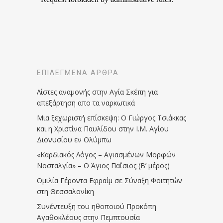
ΕΠΙΛΕΓΜΈΝΑ ΆΡΘΡΑ
Λίστες αναμονής στην Αγία Σκέπη για
απεξάρτηση απο τα ναρκωτικά
Μια ξεχωριστή επίσκεψη: Ο Γιώργος Τσιάκκας
και η Χριστίνα Παυλίδου στην Ι.Μ. Αγίου
Διονυσίου εν Ολύμπω
«Καρδιακός Λόγος – Αγιασμένων Μορφών
Νοσταλγία» – Ο Άγιος Παΐσιος (Β’ μέρος)
Ομιλία Γέροντα Εφραίμ σε Σύναξη Φοιτητών
στη Θεσσαλονίκη
Συνέντευξη του ηθοποιού Προκόπη
Αγαθοκλέους στην Πεμπτουσία