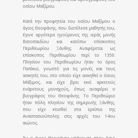
οσίου Μαξίμου.
Κατά την προφητεία του οσίου Μαξίμου ο
άγιος Θεοφάνης, που διετέλεσε μαθητής του,
έγινε αργότερα ηγούμενος της ιεράς μονής
Βατοπαιδίου και κατόπιν επίσκοπος
Περιθεωρίου Ξάνθης. Αναφέρεται ως
επίσκοπος Περιθεωρίου περί το 1350.
Πλησίον του Περιθεωρίου ήταν το όρος
Παπίκιο, γνωστό για τις μονές και τους
ασκητές του, στο οποίο είχε ασκηθεί ο όσιος
Μάξιμος, και είχε βρει εκεί αρκετούς
ενάρετους μοναχούς, όπως αναφέρει ο
βιογράφος του Θεοφάνης. Το Περιθεώριο
ήταν πόλη πλησίον της σημερινής Ξάνθης,
που είχε κτισθεί στα ερείπια της
Αναστασιούπολης στις αρχές του 14ου
αιώνος.
Άν ο άγιος Θεοφάνης υπάκουσε στον όσιο