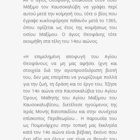
Μάξιμο τον Καυσοκαλύβη να γράψει περί
αυτού μετά την κοίμησή του, τότε ο βίος που
έγραψε κυκλοφόρησε πιθανόν μετά το 1365,
όπου ορίζεται ως έτος της κοιμήσεως του
οσίου Μαξίμου. Ο άγιος Θεοφάνης τότε
εκοιμήθη στα τέλη του 14ου αιώνος.
«Η επιμελημένη αποφυγή του Αγίου
Θεοφάνους να μη μας αφήσει ίχνη και
στοιχεία διά την αγιοπροσδιόριστη βιοτή
του, δεν μας επιτρέπει να γνωρίζουμε πολλά
για την ζωή, τη δράση και το έργο του. Έζησε
τον 14ο αιώνα στα Καυσοκαλύβια του Αγίου
Όρους. Μαθητής του Αγίου Μαξίμου του
Καυσοκαλυβίτου, διετέλεσε ηγούμενος της
Ιεράς Μονής Βατοπαιδίου και στην συνέχεια
επίσκοπος Περιθεωρίου… Η παρουσία του
ως Ποιμενάρχου στην τοπική μας Εκκλησία
κατά τον 14ο αιώνα είναι βέβαιη. Εκείνο που
έχει αξία για όλους μας είναι οι θερμές του