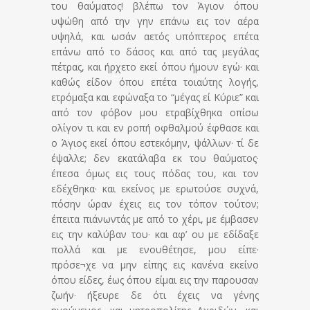
του θαύματος! βλέπω τον Άγιον όπου
υψώθη από την γην επάνω εις τον αέρα
υψηλά, και ωσάν αετός υπόπτερος επέτα
επάνω από το δάσος και από τας μεγάλας
πέτρας, και ήρχετο εκεί όπου ήμουν εγώ· και
καθώς είδον όπου επέτα τοιαύτης λογής,
ετρόμαξα και εφώναξα το “μέγας εί Κύριε” και
από τον φόβον μου ετραβίχθηκα οπίσω
ολίγον τι και εν ροπή οφθαλμού έφθασε και
ο Άγιος εκεί όπου εστεκόμην, ψάλλων· τί δε
έψαλλε; δεν εκατάλαβα εκ του θαύματος·
έπεσα όμως εις τους πόδας του, και τον
εδέχθηκα· και εκείνος με ερωτούσε συχνά,
πόσην ώραν έχεις εις τον τόπον τούτον;
έπειτα πιάνωντάς με από το χέρι, με έμβασεν
εις την καλύβαν του· και αφ’ ου με εδίδαξε
πολλά και με ενουθέτησε, μου είπε·
πρόσε¬χε να μην είπης εις κανένα εκείνο
όπου είδες, έως όπου είμαι εις την παρουσαν
ζωήν· ήξευρε δε ότι έχεις να γένης