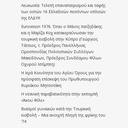
Λευκωσία: Τελετή επαναπατρισμού και ταφής
των οστών 16 Ελλαδιτών πεσόντων οπλιτών
της ΕΛΔΥΚ
Eurovision 1976. Όταν ο Μάνος Χατζηδάκης
και η Μαρίζα Κοχ κατακεραύνωσαν την
τουρκική εισβολή στην Κύπρο (Γεώργιος
Τάτσιος, τ. Πρόεδρος Πανελλήνιας
Ομοσπονδίας Πολιτιστικών Συλλόγων
Μακεδόνων, Πρόεδρος Συνδέσμου Φίλων
Οχυρού Ιστίμπεη)
Η Ιερά Κοινότητα του Αγίου Όρους για την
πρόσφατη επίσκεψη του Πρωθυπουργού
Κυριάκου Μητσοτάκη
Η νεανική παραβατικότητα στην εκπομπή
«Άκου Φίλε»
Βιασμοί γυναικών κατά την Τουρκική
εισβολή – Μια ανοιχτή πληγή της φρίκης του
’74