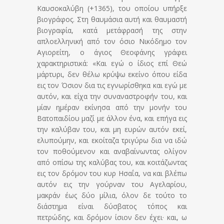
Καυσοκαλύβη (+1365), του οποίου υπήρξε
βιογράφος. Στη θαυμάσια αυτή και θαυμαστή
βιογραφία, κατά μετάφρασή της στην
απλοελληνική από τον όσιο Νικόδημο τον
Αγιορείτη, ο άγιος Θεοφάνης γράφει
χαρακτηριστικά: «Και εγώ ο ίδιος επί Θεώ
μάρτυρι, δεν θέλω κρύψω εκείνο όπου είδα
εις τον Όσιον δια τις εγνωρίσθηκα και εγώ με
αυτόν, και είχα την συναναστροφήν του, και
μίαν ημέραν εκίνησα από την μονήν του
Βατοπαιδίου μαζί με άλλον
ένα, και επήγα εις
την καλύβαν του, και μη ευρών αυτόν εκεί,
ελυπούμην, και εκοίταζα τριγύρω δια να ιδώ
τον ποθούμενον και αναβαίνωντας ολίγον
από οπίσω της καλύβας του, και κοιτάζωντας
εις τον δρόμον του κυρ Ησαΐα, να και βλέπω
αυτόν εις την γούρναν του Αγελαρίου,
μακράν έως δύο μίλια, όλον δε τούτο το
διάστημα είναι δύσβατος τόπος και
πετρώδης, και δρόμον ίσιον δεν έχει· και, ω