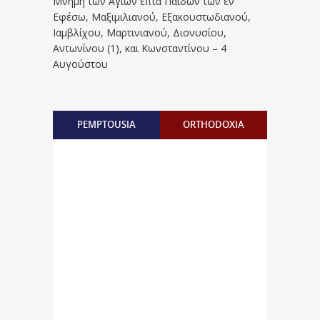
Μνήμη των Aγίων επτά Παίδων των εν
Eφέσω, Mαξιμιλιανού, Eξακουστωδιανού,
Iαμβλίχου, Mαρτινιανού, Διονυσίου,
Aντωνίνου (1), και Kωνσταντίνου – 4
Αυγούστου
PEMPTOUSIA
ORTHODOXIA