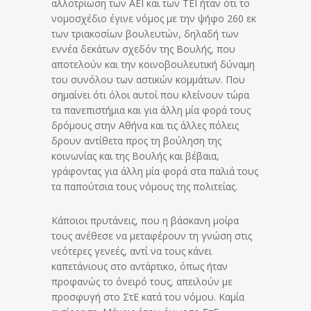
αλλοτρίωση των ΑΕΙ και των ΤΕΙ ήταν ότι το
νομοσχέδιο έγινε νόμος με την ψήφο 260 εκ
των τριακοσίων βουλευτών, δηλαδή των
εννέα δεκάτων σχεδόν της Βουλής, που
αποτελούν και την κοινοβουλευτική δύναμη
του συνόλου των αστικών κομμάτων. Που
σημαίνει ότι όλοι αυτοί που κλείνουν τώρα
τα πανεπιστήμια και για άλλη μία φορά τους
δρόμους στην Αθήνα και τις άλλες πόλεις
δρουν αντίθετα προς τη βούληση της
κοινωνίας και της Βουλής και βέβαια,
γράφοντας για άλλη μία φορά στα παλιά τους
τα παπούτσια τους νόμους της πολιτείας.
Κάποιοι πρυτάνεις, που η βάσκανη μοίρα
τους ανέθεσε να μεταφέρουν τη γνώση στις
νεότερες γενεές, αντί να τους κάνει
καπετάνιους στο αντάρτικο, όπως ήταν
προφανώς το όνειρό τους, απειλούν με
προσφυγή στο ΣτΕ κατά του νόμου. Καμία