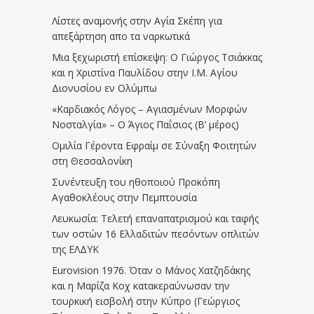
Λίστες αναμονής στην Αγία Σκέπη για
απεξάρτηση απο τα ναρκωτικά
Μια ξεχωριστή επίσκεψη: Ο Γιώργος Τσιάκκας
και η Χριστίνα Παυλίδου στην Ι.Μ. Αγίου
Διονυσίου εν Ολύμπω
«Καρδιακός Λόγος – Αγιασμένων Μορφών
Νοσταλγία» – Ο Άγιος Παΐσιος (Β’ μέρος)
Ομιλία Γέροντα Εφραίμ σε Σύναξη Φοιτητών
στη Θεσσαλονίκη
Συνέντευξη του ηθοποιού Προκόπη
Αγαθοκλέους στην Πεμπτουσία
Λευκωσία: Τελετή επαναπατρισμού και ταφής
των οστών 16 Ελλαδιτών πεσόντων οπλιτών
της ΕΛΔΥΚ
Eurovision 1976. Όταν ο Μάνος Χατζηδάκης
και η Μαρίζα Κοχ κατακεραύνωσαν την
τουρκική εισβολή στην Κύπρο (Γεώργιος