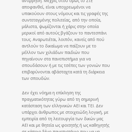
αντίρρηση. Μέχρις ότου όμως το ΣτΕ
αποφανθεί, είναι υποχρεωμένοι να
υπακούουν στους νόμους και τις γραφές της
συντεταγμένης πολιτείας, από την οποία,
μάλιστα, ψωμίζονται ή χάρις στην οποία
μερικοί από αυτούς βγάζουν το παντεσπάνι
τους. Αναρωτιέται, λοιπόν, κανείς από πού
αντλούν το δικαίωμα να παίζουν με το
μέλλον των χιλιάδων παιδιών που
πηγαίνουν στα πανεπιστήμια για να
σπουδάσουν ή με τις τσέπες των γονιών που
επιβαρύνονται αβάσταχτα κατά τη διάρκεια
των σπουδών.
Δεν έχει νόημα η επίκληση της
πραγματικότητας γύρω από τη σημερινή
κατάσταση των ελληνικών ΑΕΙ και ΤΕΙ. Δεν
υπάρχει άνθρωπος με στοιχειώδη λογική, με
εμπειρία από τη λειτουργία των δικών μας
ΑΕΙ και με θητεία ως φοιτητής ή ως καθηγητής
σε κάποιο ξένο πανεπιστήμιο που να μη