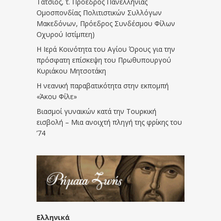
Τάτσιος, τ. Πρόεδρος Πανελλήνιας
Ομοσπονδίας Πολιτιστικών Συλλόγων
Μακεδόνων, Πρόεδρος Συνδέσμου Φίλων
Οχυρού Ιστίμπεη)
Η Ιερά Κοινότητα του Αγίου Όρους για την
πρόσφατη επίσκεψη του Πρωθυπουργού
Κυριάκου Μητσοτάκη
Η νεανική παραβατικότητα στην εκπομπή
«Άκου Φίλε»
Βιασμοί γυναικών κατά την Τουρκική
εισβολή – Μια ανοιχτή πληγή της φρίκης του
’74
Ελληνικά