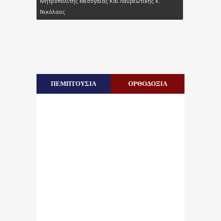
Μητροπολίτης Μεσογαίας Και Λαυρεωτικής Κ.
Νικόλαος
ΠΕΜΠΤΟΥΣΙΑ
ΟΡΘΟΔΟΞΙΑ