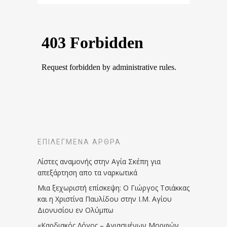
ΕΠΙΛΕΓΜΈΝΑ ΆΡΘΡΑ
Λίστες αναμονής στην Αγία Σκέπη για
απεξάρτηση απο τα ναρκωτικά
Μια ξεχωριστή επίσκεψη: Ο Γιώργος Τσιάκκας
και η Χριστίνα Παυλίδου στην Ι.Μ. Αγίου
Διονυσίου εν Ολύμπω
«Καρδιακός Λόγος – Αγιασμένων Μορφών