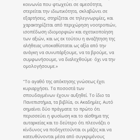
κοινωνία που φτωχεύει σε αμεσότητα,
στερείται την ιδιωτικότητα, σκλαβώνει σε
εξαρτήσεις, στηρίζεται σε τηλεγνωριμίες, και
χαρακτηρίζεται από περιχώρηση νοοτροπιών,
ισοπέδωση ιδιομορφιών και σχετικοποίηση
των αξιών, και ως εκ τούτου η αναζήτηση της
αλήθειας υποκαθίσταται ως αξία από την
ανάγκη να συνυπάρξουμε, να τα βρούμε, να
συμφωνήσουμε, να διαλεχθούμε∙ όχι να την
ομολογήσουμε.»
“Το αγαθό της απόκτησης γνώσεως έχει
κυριαρχήσει. Τα ποσοστά των
σπουδαγμένων έχουν αυξηθεί. Το ίδιο τα
Πανεπιστήμια, τα βιβλία, οι Ακαδημίες. Αυτό
σημαίνει δύο πράγματα: το πρώτο ότι
περισσεύει η φυσίωση και το αίσθημα της
αυταρκείας και το δεύτερο ότι πλεονάζει ο
κίνδυνος να ποδηγετούνται οι μάζες και να
κατευθύνονται μέσα από συγκριμένους