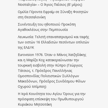
Νοσταλγία» – Ο Άγιος Παΐσιος (Β’ μέρος)
Ομιλία Γέροντα Εφραίμ σε Σύναξη Φοιτητών
στη Θεσσαλονίκη
Συνέντευξη του ηθοποιού Προκόπη
Αγαθοκλέους στην Πεμπτουσία
Λευκωσία: Τελετή επαναπατρισμού και ταφής
των οστών 16 Ελλαδιτών πεσόντων οπλιτών
της ΕΛΔΥΚ
Eurovision 1976. Όταν ο Μάνος Χατζηδάκης
και η Μαρίζα Κοχ κατακεραύνωσαν την
τουρκική εισβολή στην Κύπρο (Γεώργιος
Τάτσιος, τ. Πρόεδρος Πανελλήνιας
Ομοσπονδίας Πολιτιστικών Συλλόγων
Μακεδόνων, Πρόεδρος Συνδέσμου Φίλων
Οχυρού Ιστίμπεη)
Η Ιερά Κοινότητα του Αγίου Όρους για την
πρόσφατη επίσκεψη του Πρωθυπουργού
Κυριάκου Μητσοτάκη