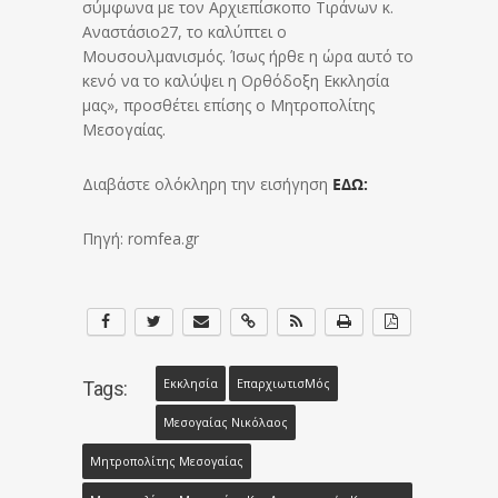
σύμφωνα με τον Αρχιεπίσκοπο Τιράνων κ.
Αναστάσιο27, το καλύπτει ο
Μουσουλμανισμός. Ίσως ήρθε η ώρα αυτό το
κενό να το καλύψει η Ορθόδοξη Εκκλησία
μας», προσθέτει επίσης ο Μητροπολίτης
Μεσογαίας.
Διαβάστε ολόκληρη την εισήγηση
ΕΔΩ:
Πηγή: romfea.gr
Εκκλησία
Επαρχιωτισ​μός
Tags:
Μεσογαίας Νικόλαος
Μητροπολίτης Μεσογαίας