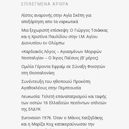
ΕΠΙΛΕΓΜΈΝΑ ΆΡΘΡΑ
Λίστες αναμονής στην Αγία Σκέπη για
απεξάρτηση απο τα ναρκωτικά
Μια ξεχωριστή επίσκεψη: Ο Γιώργος Τσιάκκας
και η Χριστίνα Παυλίδου στην Ι.Μ. Αγίου
Διονυσίου εν Ολύμπω
«Καρδιακός Λόγος – Αγιασμένων Μορφών
Νοσταλγία» – Ο Άγιος Παΐσιος (Β’ μέρος)
Ομιλία Γέροντα Εφραίμ σε Σύναξη Φοιτητών
στη Θεσσαλονίκη
Συνέντευξη του ηθοποιού Προκόπη
Αγαθοκλέους στην Πεμπτουσία
Λευκωσία: Τελετή επαναπατρισμού και ταφής
των οστών 16 Ελλαδιτών πεσόντων οπλιτών
της ΕΛΔΥΚ
Eurovision 1976. Όταν ο Μάνος Χατζηδάκης
και η Μαρίζα Κοχ κατακεραύνωσαν την