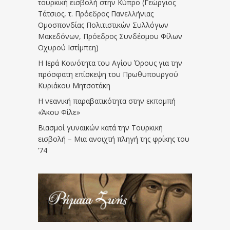
τουρκική εισβολή στην Κύπρο (Γεώργιος
Τάτσιος, τ. Πρόεδρος Πανελλήνιας
Ομοσπονδίας Πολιτιστικών Συλλόγων
Μακεδόνων, Πρόεδρος Συνδέσμου Φίλων
Οχυρού Ιστίμπεη)
Η Ιερά Κοινότητα του Αγίου Όρους για την
πρόσφατη επίσκεψη του Πρωθυπουργού
Κυριάκου Μητσοτάκη
Η νεανική παραβατικότητα στην εκπομπή
«Άκου Φίλε»
Βιασμοί γυναικών κατά την Τουρκική
εισβολή – Μια ανοιχτή πληγή της φρίκης του
’74