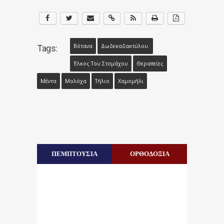
Βότανα
Δωδεκαδακτύλου.
Tags:
Έλκος Του Στομάχου
Θεραπείες
Μέντα
Μολόχα
Τήλιο
Χαμομήλι
ΠΕΜΠΤΟΥΣΙΑ
ΟΡΘΟΔΟΞΙΑ