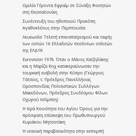
Ομιλία Γέροντα Εφραίμ σε Σύναξη Φοιτητών
στη Θεσσαλονίκη
Συνέντευξη του ηθοποιού Προκόπη
Αγαθοκλέους στην Πεμπτουσία
Λευκωσία: Τελετή επαναπατρισμού και ταφής
των οστών 16 Ελλαδιτών πεσόντων οπλιτών
της ΕΛΔΥΚ
Eurovision 1976. Όταν ο Μάνος Χατζηδάκης
και η Μαρίζα Κοχ κατακεραύνωσαν την
τουρκική εισβολή στην Κύπρο (Γεώργιος
Τάτσιος, τ. Πρόεδρος Πανελλήνιας
Ομοσπονδίας Πολιτιστικών Συλλόγων
Μακεδόνων, Πρόεδρος Συνδέσμου Φίλων
Οχυρού Ιστίμπεη)
Η Ιερά Κοινότητα του Αγίου Όρους για την
πρόσφατη επίσκεψη του Πρωθυπουργού
Κυριάκου Μητσοτάκη
Η νεανική παραβατικότητα στην εκπομπή