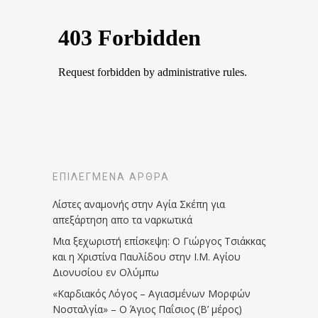
ΕΠΙΛΕΓΜΈΝΑ ΆΡΘΡΑ
Λίστες αναμονής στην Αγία Σκέπη για
απεξάρτηση απο τα ναρκωτικά
Μια ξεχωριστή επίσκεψη: Ο Γιώργος Τσιάκκας
και η Χριστίνα Παυλίδου στην Ι.Μ. Αγίου
Διονυσίου εν Ολύμπω
«Καρδιακός Λόγος – Αγιασμένων Μορφών
Νοσταλγία» – Ο Άγιος Παΐσιος (Β’ μέρος)