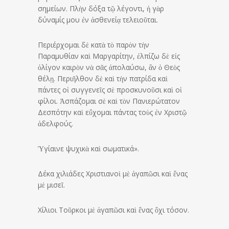
σημείων. Πλὴν δόξα τῷ λέγοντι, ἡ γὰρ
δύναμίς μου ἐν ἀσθενείᾳ τελειοῦται.
Περιέρχομαι δὲ κατὰ τὸ παρὸν τὴν
Παραμυθίαν καὶ Μαργαρίτην, ἐλπίζω δὲ εἰς
ὀλίγον καιρὸν νὰ σᾶς ἀπολαύσω, ἂν ὁ Θεὸς
θέλῃ. Περιῆλθον δὲ καὶ τὴν πατρίδα καὶ
πάντες οἱ συγγενεῖς σὲ προσκυνοῦσι καὶ οἱ
φίλοι. Ἀσπάζομαι σὲ καὶ τὸν Πανιερώτατον
Δεσπότην καὶ εὔχομαι πάντας τοὺς ἐν Χριστῷ
ἀδελφούς.
Ὑγίαινε ψυχικὰ καὶ σωματικά».
Δέκα χιλιάδες Χριστιανοὶ μὲ ἀγαπῶσι καὶ ἕνας
μὲ μισεῖ.
Χίλιοι Τοῦρκοι μὲ ἀγαπῶσι καὶ ἕνας ὄχι τόσον.