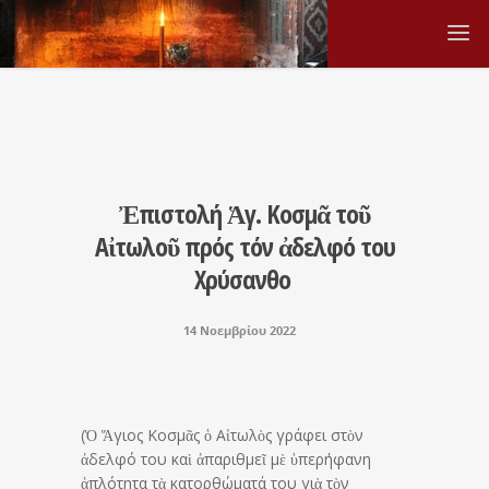
Ἐπιστολή Ἁγ. Κοσμᾶ τοῦ
Αἰτωλοῦ πρός τόν ἀδελφό του
Χρύσανθο
14 Νοεμβρίου 2022
(Ὁ Ἅγιος Κοσμᾶς ὁ Αἰτωλὸς γράφει στὸν
ἀδελφό του καὶ ἀπαριθμεῖ μὲ ὑπερήφανη
ἁπλότητα τὰ κατορθώματά του γιὰ τὸν