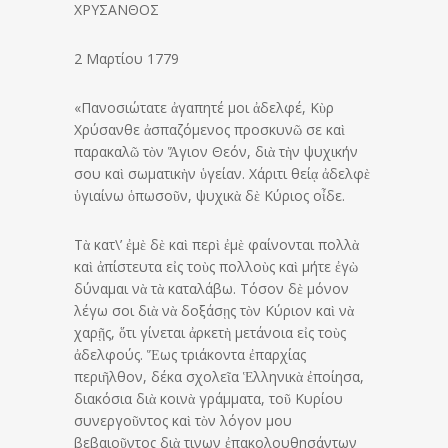
ΧΡΥΣΑΝΘΟΣ
2 Μαρτίου 1779
«Πανοσιώτατε ἀγαπητέ μοι ἀδελφέ, Κὺρ
Χρύσανθε ἀσπαζόμενος προσκυνῶ σε καὶ
παρακαλῶ τὸν Ἅγιον Θεόν, διὰ τὴν ψυχικήν
σου καὶ σωματικὴν ὑγείαν. Χάριτι θείᾳ ἀδελφὲ
ὑγιαίνω ὁπωσοῦν, ψυχικὰ δὲ Κύριος οἶδε.
Τὰ κατ\’ ἐμὲ δὲ καὶ περὶ ἐμὲ φαίνονται πολλὰ
καὶ ἀπίστευτα εἰς τοὺς πολλοὺς καὶ μήτε ἐγὼ
δύναμαι νὰ τὰ καταλάβω. Τόσον δὲ μόνον
λέγω σοι διὰ νὰ δοξάσῃς τὸν Κύριον καὶ νὰ
χαρῇς, ὅτι γίνεται ἀρκετὴ μετάνοια εἰς τοὺς
ἀδελφούς. Ἕως τριάκοντα ἐπαρχίας
περιῆλθον, δέκα σχολεῖα Ἑλληνικὰ ἐποίησα,
διακόσια διὰ κοινὰ γράμματα, τοῦ Κυρίου
συνεργοῦντος καὶ τὸν λόγον μου
βεβαιοῦντος διὰ τινων ἐπακολουθησάντων