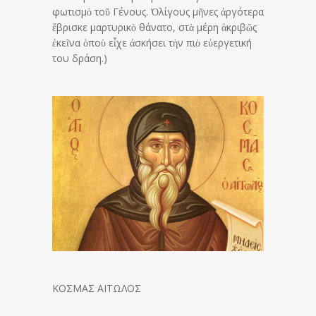
φωτισμὸ τοῦ Γένους. Ὀλίγους μῆνες ἀργότερα
ἔβρισκε μαρτυρικὸ θάνατο, στὰ μέρη ἀκριβῶς
ἐκεῖνα ὁποὺ εἶχε ἀσκήσει τὴν πιὸ εὐεργετική
του δράση.)
ΚΟΣΜΑΣ ΑΙΤΩΛΟΣ