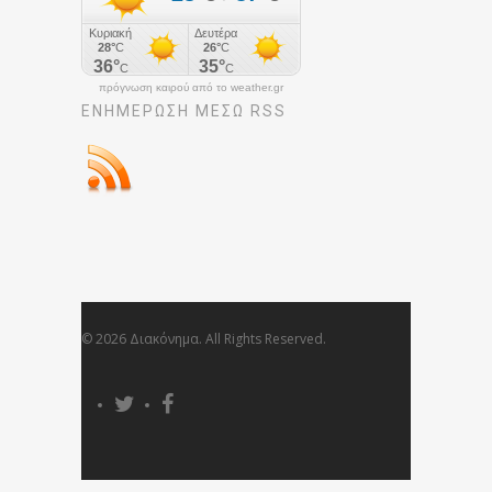
πρόγνωση καιρού από το weather.gr
ΕΝΗΜΈΡΩΣΉ ΜΕΣΩ RSS
© 2026 Διακόνημα. All Rights Reserved.