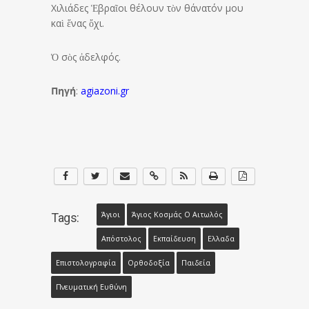
Χιλιάδες Ἑβραῖοι θέλουν τὸν θάνατόν μου
καὶ ἕνας ὄχι.
Ὁ σὸς ἀδελφός.
Πηγή
:
agiazoni.gr
Άγιοι
Άγιος Κοσμάς Ο Αιτωλός
Tags:
Απόστολος
Εκπαίδευση
Ελλαδα
Επιστολογραφία
Ορθοδοξία
Παιδεία
Πνευματική Ευθύνη