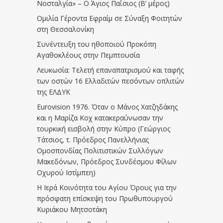
Νοσταλγία» – Ο Άγιος Παΐσιος (Β’ μέρος)
Ομιλία Γέροντα Εφραίμ σε Σύναξη Φοιτητών
στη Θεσσαλονίκη
Συνέντευξη του ηθοποιού Προκόπη
Αγαθοκλέους στην Πεμπτουσία
Λευκωσία: Τελετή επαναπατρισμού και ταφής
των οστών 16 Ελλαδιτών πεσόντων οπλιτών
της ΕΛΔΥΚ
Eurovision 1976. Όταν ο Μάνος Χατζηδάκης
και η Μαρίζα Κοχ κατακεραύνωσαν την
τουρκική εισβολή στην Κύπρο (Γεώργιος
Τάτσιος, τ. Πρόεδρος Πανελλήνιας
Ομοσπονδίας Πολιτιστικών Συλλόγων
Μακεδόνων, Πρόεδρος Συνδέσμου Φίλων
Οχυρού Ιστίμπεη)
Η Ιερά Κοινότητα του Αγίου Όρους για την
πρόσφατη επίσκεψη του Πρωθυπουργού
Κυριάκου Μητσοτάκη