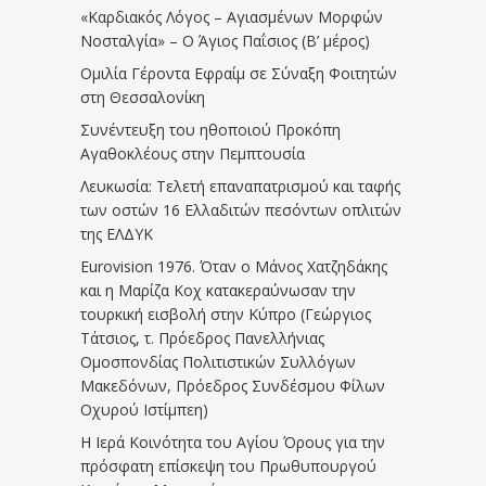
«Καρδιακός Λόγος – Αγιασμένων Μορφών
Νοσταλγία» – Ο Άγιος Παΐσιος (Β’ μέρος)
Ομιλία Γέροντα Εφραίμ σε Σύναξη Φοιτητών
στη Θεσσαλονίκη
Συνέντευξη του ηθοποιού Προκόπη
Αγαθοκλέους στην Πεμπτουσία
Λευκωσία: Τελετή επαναπατρισμού και ταφής
των οστών 16 Ελλαδιτών πεσόντων οπλιτών
της ΕΛΔΥΚ
Eurovision 1976. Όταν ο Μάνος Χατζηδάκης
και η Μαρίζα Κοχ κατακεραύνωσαν την
τουρκική εισβολή στην Κύπρο (Γεώργιος
Τάτσιος, τ. Πρόεδρος Πανελλήνιας
Ομοσπονδίας Πολιτιστικών Συλλόγων
Μακεδόνων, Πρόεδρος Συνδέσμου Φίλων
Οχυρού Ιστίμπεη)
Η Ιερά Κοινότητα του Αγίου Όρους για την
πρόσφατη επίσκεψη του Πρωθυπουργού