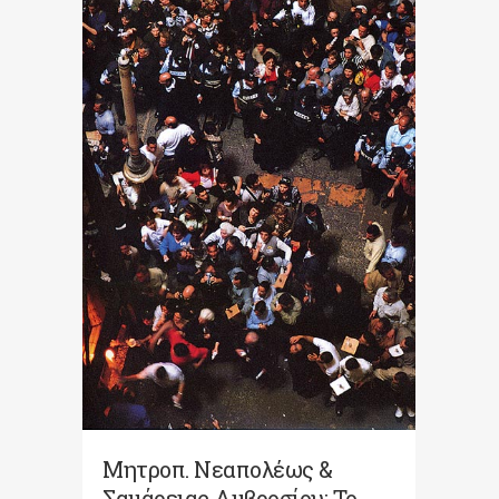
Μητροπ. Νεαπολέως &
Σαμάρειας Αμβροσίου: Το