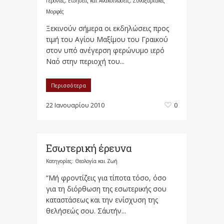
Γέροντες
,
Ειδήσεις και Ανακοινώσεις
,
Συναξαριακές
Μορφές
Ξεκινούν σήμερα οι εκδηλώσεις προς
τιμή του Αγίου Μαξίμου του Γραικού
στον υπό ανέγερση φερώνυμο ιερό
Ναό στην περιοχή του...
Περισσότερα
22 Ιανουαρίου 2010
0
Εσωτερική έρευνα
Κατηγορίες:
Θεολογία και Ζωή
“Μή φροντίζεις για τίποτα τόσο, όσο
για τη διόρθωση της εσωτερικής σου
καταστάσεως και την ενίσχυση της
θελήσεώς σου. Σ΄αυτήν...