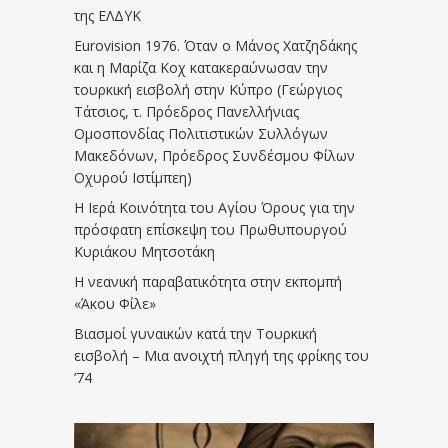
της ΕΛΔΥΚ
Eurovision 1976. Όταν ο Μάνος Χατζηδάκης
και η Μαρίζα Κοχ κατακεραύνωσαν την
τουρκική εισβολή στην Κύπρο (Γεώργιος
Τάτσιος, τ. Πρόεδρος Πανελλήνιας
Ομοσπονδίας Πολιτιστικών Συλλόγων
Μακεδόνων, Πρόεδρος Συνδέσμου Φίλων
Οχυρού Ιστίμπεη)
Η Ιερά Κοινότητα του Αγίου Όρους για την
πρόσφατη επίσκεψη του Πρωθυπουργού
Κυριάκου Μητσοτάκη
Η νεανική παραβατικότητα στην εκπομπή
«Άκου Φίλε»
Βιασμοί γυναικών κατά την Τουρκική
εισβολή – Μια ανοιχτή πληγή της φρίκης του
’74