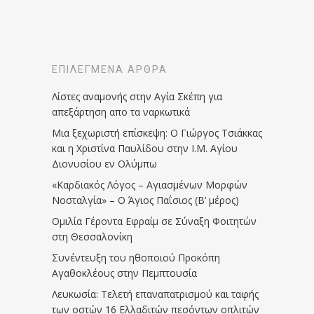
ΕΠΙΛΕΓΜΈΝΑ ΆΡΘΡΑ
Λίστες αναμονής στην Αγία Σκέπη για
απεξάρτηση απο τα ναρκωτικά
Μια ξεχωριστή επίσκεψη: Ο Γιώργος Τσιάκκας
και η Χριστίνα Παυλίδου στην Ι.Μ. Αγίου
Διονυσίου εν Ολύμπω
«Καρδιακός Λόγος – Αγιασμένων Μορφών
Νοσταλγία» – Ο Άγιος Παΐσιος (Β’ μέρος)
Ομιλία Γέροντα Εφραίμ σε Σύναξη Φοιτητών
στη Θεσσαλονίκη
Συνέντευξη του ηθοποιού Προκόπη
Αγαθοκλέους στην Πεμπτουσία
Λευκωσία: Τελετή επαναπατρισμού και ταφής
των οστών 16 Ελλαδιτών πεσόντων οπλιτών