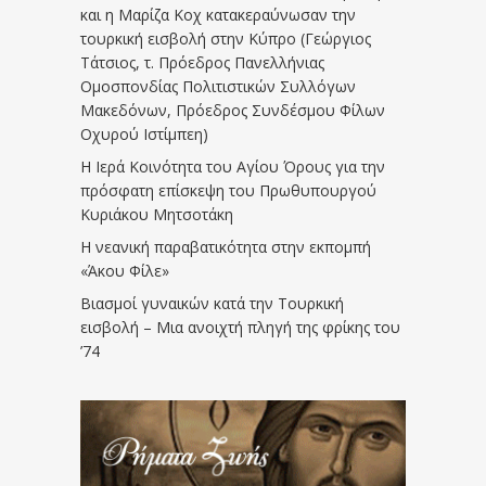
και η Μαρίζα Κοχ κατακεραύνωσαν την
τουρκική εισβολή στην Κύπρο (Γεώργιος
Τάτσιος, τ. Πρόεδρος Πανελλήνιας
Ομοσπονδίας Πολιτιστικών Συλλόγων
Μακεδόνων, Πρόεδρος Συνδέσμου Φίλων
Οχυρού Ιστίμπεη)
Η Ιερά Κοινότητα του Αγίου Όρους για την
πρόσφατη επίσκεψη του Πρωθυπουργού
Κυριάκου Μητσοτάκη
Η νεανική παραβατικότητα στην εκπομπή
«Άκου Φίλε»
Βιασμοί γυναικών κατά την Τουρκική
εισβολή – Μια ανοιχτή πληγή της φρίκης του
’74