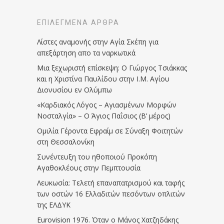
ΕΠΙΛΕΓΜΈΝΑ ΆΡΘΡΑ
Λίστες αναμονής στην Αγία Σκέπη για
απεξάρτηση απο τα ναρκωτικά
Μια ξεχωριστή επίσκεψη: Ο Γιώργος Τσιάκκας
και η Χριστίνα Παυλίδου στην Ι.Μ. Αγίου
Διονυσίου εν Ολύμπω
«Καρδιακός Λόγος – Αγιασμένων Μορφών
Νοσταλγία» – Ο Άγιος Παΐσιος (Β’ μέρος)
Ομιλία Γέροντα Εφραίμ σε Σύναξη Φοιτητών
στη Θεσσαλονίκη
Συνέντευξη του ηθοποιού Προκόπη
Αγαθοκλέους στην Πεμπτουσία
Λευκωσία: Τελετή επαναπατρισμού και ταφής
των οστών 16 Ελλαδιτών πεσόντων οπλιτών
της ΕΛΔΥΚ
Eurovision 1976. Όταν ο Μάνος Χατζηδάκης