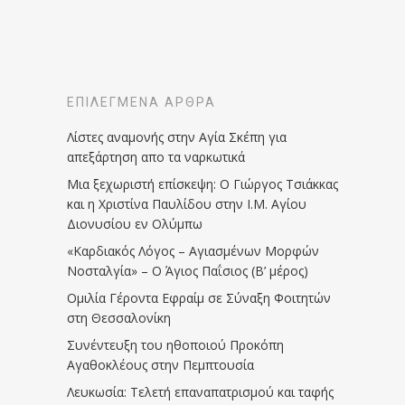
ΕΠΙΛΕΓΜΈΝΑ ΆΡΘΡΑ
Λίστες αναμονής στην Αγία Σκέπη για
απεξάρτηση απο τα ναρκωτικά
Μια ξεχωριστή επίσκεψη: Ο Γιώργος Τσιάκκας
και η Χριστίνα Παυλίδου στην Ι.Μ. Αγίου
Διονυσίου εν Ολύμπω
«Καρδιακός Λόγος – Αγιασμένων Μορφών
Νοσταλγία» – Ο Άγιος Παΐσιος (Β’ μέρος)
Ομιλία Γέροντα Εφραίμ σε Σύναξη Φοιτητών
στη Θεσσαλονίκη
Συνέντευξη του ηθοποιού Προκόπη
Αγαθοκλέους στην Πεμπτουσία
Λευκωσία: Τελετή επαναπατρισμού και ταφής