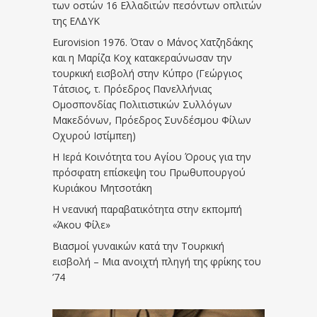
των οστών 16 Ελλαδιτών πεσόντων οπλιτών
της ΕΛΔΥΚ
Eurovision 1976. Όταν ο Μάνος Χατζηδάκης
και η Μαρίζα Κοχ κατακεραύνωσαν την
τουρκική εισβολή στην Κύπρο (Γεώργιος
Τάτσιος, τ. Πρόεδρος Πανελλήνιας
Ομοσπονδίας Πολιτιστικών Συλλόγων
Μακεδόνων, Πρόεδρος Συνδέσμου Φίλων
Οχυρού Ιστίμπεη)
Η Ιερά Κοινότητα του Αγίου Όρους για την
πρόσφατη επίσκεψη του Πρωθυπουργού
Κυριάκου Μητσοτάκη
Η νεανική παραβατικότητα στην εκπομπή
«Άκου Φίλε»
Βιασμοί γυναικών κατά την Τουρκική
εισβολή – Μια ανοιχτή πληγή της φρίκης του
’74