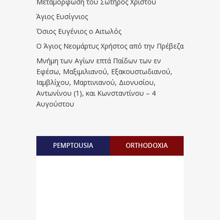
Μεταμόρφωση του Σωτήρος Χριστού
Άγιος Ευσίγνιος
Όσιος Ευγένιος ο Αιτωλός
Ο Άγιος Νεομάρτυς Χρήστος από την Πρέβεζα
Μνήμη των Aγίων επτά Παίδων των εν
Eφέσω, Mαξιμιλιανού, Eξακουστωδιανού,
Iαμβλίχου, Mαρτινιανού, Διονυσίου,
Aντωνίνου (1), και Kωνσταντίνου – 4
Αυγούστου
PEMPTOUSIA
ORTHODOXIA