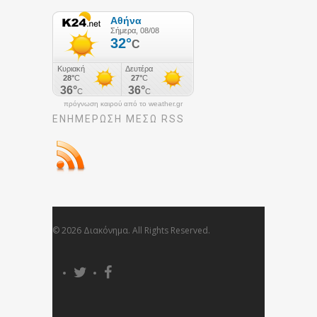
πρόγνωση καιρού από το weather.gr
ΕΝΗΜΈΡΩΣΉ ΜΕΣΩ RSS
© 2026 Διακόνημα. All Rights Reserved.