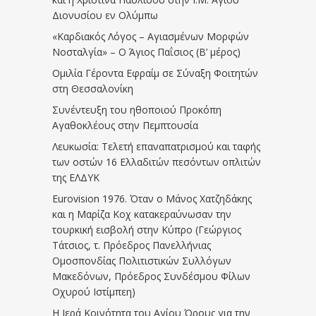
Διονυσίου εν Ολύμπω
«Καρδιακός Λόγος – Αγιασμένων Μορφών
Νοσταλγία» – Ο Άγιος Παΐσιος (Β’ μέρος)
Ομιλία Γέροντα Εφραίμ σε Σύναξη Φοιτητών
στη Θεσσαλονίκη
Συνέντευξη του ηθοποιού Προκόπη
Αγαθοκλέους στην Πεμπτουσία
Λευκωσία: Τελετή επαναπατρισμού και ταφής
των οστών 16 Ελλαδιτών πεσόντων οπλιτών
της ΕΛΔΥΚ
Eurovision 1976. Όταν ο Μάνος Χατζηδάκης
και η Μαρίζα Κοχ κατακεραύνωσαν την
τουρκική εισβολή στην Κύπρο (Γεώργιος
Τάτσιος, τ. Πρόεδρος Πανελλήνιας
Ομοσπονδίας Πολιτιστικών Συλλόγων
Μακεδόνων, Πρόεδρος Συνδέσμου Φίλων
Οχυρού Ιστίμπεη)
Η Ιερά Κοινότητα του Αγίου Όρους για την