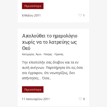
Περισσότερα
8 Μαΐου 2011
1
Ακολούθει το ημερολόγιο
χωρίς να το λατρεύης ως
Θεό
Κατηγορίες:
Άγιοι - Πατέρες - Γέροντες
Την επιστολήν σας έλαβον και τα εν
αυτή ανέγνων. Παρετήρησα ότι εις όσα
σοι έγραφον, ότι νεω­τερίζεις, δεν
απήντησες… Όσα...
Περισσότερα
11 Ιανουαρίου 2011
0