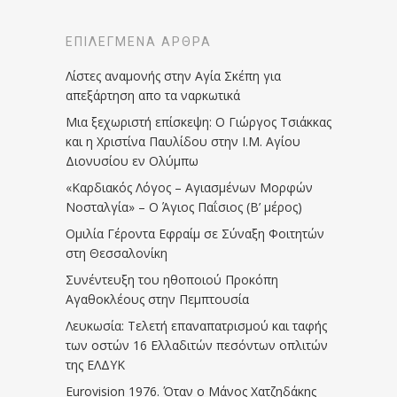
ΕΠΙΛΕΓΜΈΝΑ ΆΡΘΡΑ
Λίστες αναμονής στην Αγία Σκέπη για
απεξάρτηση απο τα ναρκωτικά
Μια ξεχωριστή επίσκεψη: Ο Γιώργος Τσιάκκας
και η Χριστίνα Παυλίδου στην Ι.Μ. Αγίου
Διονυσίου εν Ολύμπω
«Καρδιακός Λόγος – Αγιασμένων Μορφών
Νοσταλγία» – Ο Άγιος Παΐσιος (Β’ μέρος)
Ομιλία Γέροντα Εφραίμ σε Σύναξη Φοιτητών
στη Θεσσαλονίκη
Συνέντευξη του ηθοποιού Προκόπη
Αγαθοκλέους στην Πεμπτουσία
Λευκωσία: Τελετή επαναπατρισμού και ταφής
των οστών 16 Ελλαδιτών πεσόντων οπλιτών
της ΕΛΔΥΚ
Eurovision 1976. Όταν ο Μάνος Χατζηδάκης