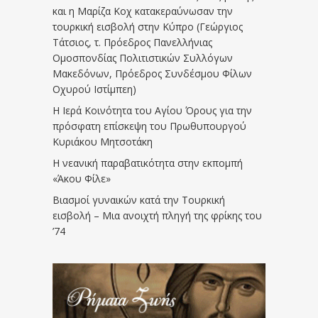
και η Μαρίζα Κοχ κατακεραύνωσαν την
τουρκική εισβολή στην Κύπρο (Γεώργιος
Τάτσιος, τ. Πρόεδρος Πανελλήνιας
Ομοσπονδίας Πολιτιστικών Συλλόγων
Μακεδόνων, Πρόεδρος Συνδέσμου Φίλων
Οχυρού Ιστίμπεη)
Η Ιερά Κοινότητα του Αγίου Όρους για την
πρόσφατη επίσκεψη του Πρωθυπουργού
Κυριάκου Μητσοτάκη
Η νεανική παραβατικότητα στην εκπομπή
«Άκου Φίλε»
Βιασμοί γυναικών κατά την Τουρκική
εισβολή – Μια ανοιχτή πληγή της φρίκης του
’74