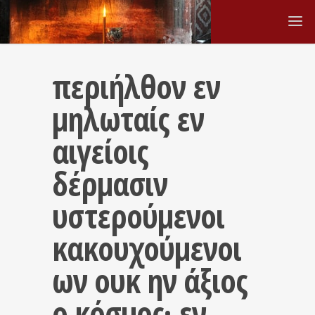
περιήλθον εν
μηλωταίς εν
αιγείοις
δέρμασιν
υστερούμενοι
κακουχούμενοι
ων ουκ ην άξιος
ο κόσμος· εν