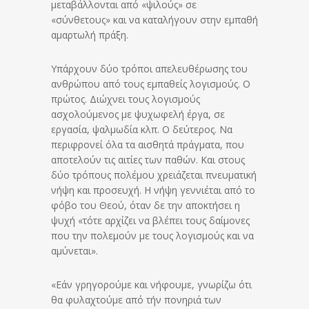
μεταβάλλονται από «ψιλούς» σε
«σύνθετους» και να καταλήγουν στην εμπαθή
αμαρτωλή πράξη.
Υπάρχουν δύο τρόποι απελευθέρωσης του
ανθρώπου από τους εμπαθείς λογισμούς. Ο
πρώτος. Διώχνει τους λογισμούς
ασχολούμενος με ψυχωφελή έργα, σε
εργασία, ψαλμωδία κλπ. Ο δεύτερος. Να
περιφρονεί όλα τα αισθητά πράγματα, που
αποτελούν τις αιτίες των παθών. Και στους
δύο τρόπους πολέμου χρειάζεται πνευματική
νήψη και προσευχή. Η νήψη γεννιέται από το
φόβο του Θεού, όταν δε την αποκτήσει η
ψυχή «τότε αρχίζει να βλέπει τους δαίμονες
που την πολεμούν με τους λογισμούς και να
αμύνεται».
«Εάν γρηγορούμε και νήφουμε, γνωρίζω ότι
θα φυλαχτούμε από τήν πονηριά των