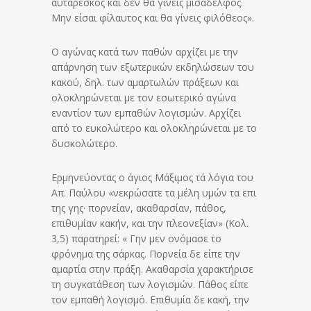
αυτάρεσκος και δεν θα γίνεις μισάδελφος.
Μην είσαι φίλαυτος και θα γίνεις φιλόθεος».
Ο αγώνας κατά των παθών αρχίζει με την
απάρνηση των εξωτερικών εκδηλώσεων του
κακού, δηλ. των αμαρτωλών πράξεων και
ολοκληρώνεται με τον εσωτερικό αγώνα
εναντίον των εμπαθών λογισμών. Αρχίζει
από το ευκολώτερο και ολοκληρώνεται με το
δυσκολώτερο.
Ερμηνεύοντας ο άγιος Μάξιμος τά λόγια του
Απ. Παύλου «νεκρώσατε τα μέλη υμών τα επι
της γης· πορνείαν, ακαθαρσίαν, πάθος,
επιθυμίαν κακήν, και την πλεονεξίαν» (Κολ.
3,5) παρατηρεί: « Γην μεν ονόμασε το
φρόνημα της σάρκας. Πορνεία δε είπε την
αμαρτία στην πράξη. Ακαθαρσία χαρακτήρισε
τη συγκατάθεση των λογισμών. Πάθος είπε
τον εμπαθή λογισμό. Επιθυμία δε κακή, την