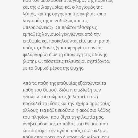
που τον ακολουθεί ο λογισμός της πορνείας
και της φιλαργυρίας, και ο λογισμός της
λύπης, και της οργής και της ακηδίας και ο
λογισμός της κενοδοξίας και της
υπερηφάνειας». Οι πρώτοι τέσσερεις
εμπαθείς λογισμοί γεννιώνται από την
επιθυμία και προκαλούνται είτε με τη ροπή
πρός τις ηδονές (γαστριμαργία,πορνεία,
φιλαργυρία) ή με τη αποφυγή της οδύνης
(λύπη). Οι τέσσερεις τελευταίοι σχετίζονται
με το θυμικό μέρος της ψυχής.
Από τα πάθη της επιθυμίας εξαρτώνται τα
πάθη του θυμού, διότι η επιδίωξη των
ηδονών του σώματος (η λατρεία του)
προκαλεί το μίσος και την έχθρα προς τους
άλλους. Για κάθε εκούσιο ή ακούσιο λάθος
του πλησίον, που θίγει τη φιλαυτία μας,
ανάβει μέσα μας το πάθος του θυμού που
καταστρέφει την αγάπη πρός τους άλλους.
Κάθε απογοήτευση ή αποτυχία φέρνει τον