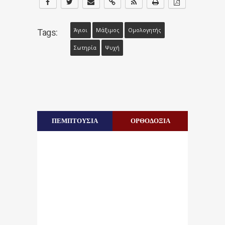
Άγιοι
Μάξιμος
Ομολογητής
Tags:
Σωτηρία
Ψυχή
ΠΕΜΠΤΟΥΣΙΑ
ΟΡΘΟΔΟΞΙΑ