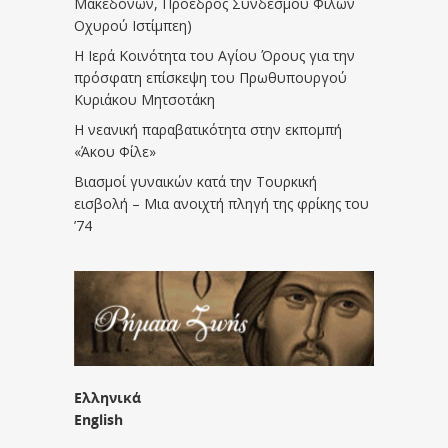
Μακεδόνων, Πρόεδρος Συνδέσμου Φίλων
Οχυρού Ιστίμπεη)
Η Ιερά Κοινότητα του Αγίου Όρους για την
πρόσφατη επίσκεψη του Πρωθυπουργού
Κυριάκου Μητσοτάκη
Η νεανική παραβατικότητα στην εκπομπή
«Άκου Φίλε»
Βιασμοί γυναικών κατά την Τουρκική
εισβολή – Μια ανοιχτή πληγή της φρίκης του
’74
Ελληνικά
English