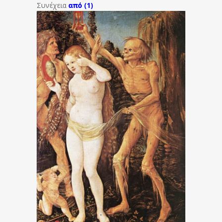
Συνέχεια
από (1)