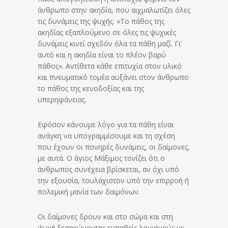
άνθρωπο στην ακηδία, που αιχμαλωτίζει όλες
τις δυνάμεις της ψυχής. «Το πάθος της
ακηδίας εξαπλούμενο σε όλες τις ψυχικές
δυνάμεις κινεί σχεδόν όλα τα πάθη μαζί. Γι’
αυτό και η ακηδία είναι το πλέον βαρύ
πάθος». Αντίθετα κάθε επιτυχία στον υλικό
και πνευματικό τομέα αυξάνει στον άνθρωπο
το πάθος της κενοδοξίας και της
υπερηφάνειας.
Εφόσον κάνουμε λόγο για τα πάθη είναι
ανάγκη να υπογραμμίσουμε και τη σχέση
που έχουν οι πονηρές δυνάμεις, οι δαίμονες,
με αυτά. Ο άγιος Μάξιμος τονίζει ότι ο
άνθρωπος συνέχεια βρίσκεται, αν όχι υπό
την εξουσία, τουλάχιστον υπό την επιρροή ή
πολεμική μανία των δαιμόνων.
Οι δαίμονες δρουν και στο σώμα και στη
ψυχή ξεσηκώνοντας εμπαθείς λογισμούς με