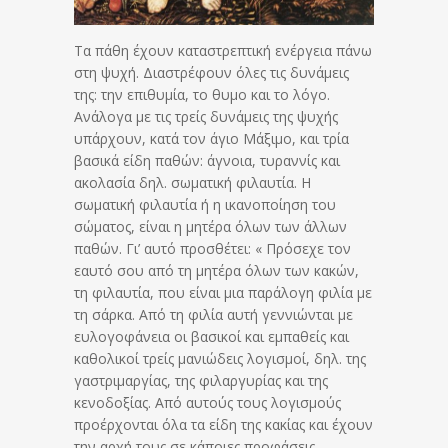
Τα πάθη έχουν καταστρεπτική ενέργεια πάνω
στη ψυχή. Διαστρέφουν όλες τις δυνάμεις
της: την επιθυμία, το θυμο και το λόγο.
Ανάλογα με τις τρείς δυνάμεις της ψυχής
υπάρχουν, κατά τον άγιο Μάξιμο, και τρία
βασικά είδη παθών: άγνοια, τυραννίς και
ακολασία δηλ. σωματική φιλαυτία. Η
σωματική φιλαυτία ή η ικανοποίηση του
σώματος, είναι η μητέρα όλων των άλλων
παθών. Γι’ αυτό προσθέτει: « Πρόσεχε τον
εαυτό σου από τη μητέρα όλων των κακών,
τη φιλαυτία, που είναι μια παράλογη φιλία με
τη σάρκα. Από τη φιλία αυτή γεννιώνται με
ευλογοφάνεια οι βασικοί και εμπαθείς και
καθολικοί τρείς μανιώδεις λογισμοί, δηλ. της
γαστριμαργίας, της φιλαργυρίας και της
κενοδοξίας. Από αυτούς τους λογισμούς
προέρχονται όλα τα είδη της κακίας και έχουν
την αρχή τους σε κάποιες προφάσεις