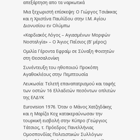
απεξάρτηση απο τα ναρκωτικά
Μια ξεχωριστή επίσκεψη: Ο Γιώργος Τσιάκκας
και η Χριστίνα Παυλίδου στην Ι.Μ. Αγίου
Διονυσίου εν Ολύμπω
«Καρδιακός Λόγος – Αγιασμένων Μορφών
Νοσταλγία» – Ο Άγιος Παΐσιος (Β’ μέρος)
Ομιλία Γέροντα Εφραίμ σε Σύναξη Φοιτητών
στη Θεσσαλονίκη
Συνέντευξη του ηθοποιού Προκόπη
Αγαθοκλέους στην Πεμπτουσία
Λευκωσία: Τελετή επαναπατρισμού και ταφής
των οστών 16 Ελλαδιτών πεσόντων οπλιτών
της ΕΛΔΥΚ
Eurovision 1976. Όταν ο Μάνος Χατζηδάκης
και η Μαρίζα Κοχ κατακεραύνωσαν την
τουρκική εισβολή στην Κύπρο (Γεώργιος
Τάτσιος, τ. Πρόεδρος Πανελλήνιας
Ομοσπονδίας Πολιτιστικών Συλλόγων