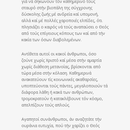
γιά νά σηκώνουν τόν καθημερινό τους
σταυρό στήν βιοπάλη της σύγχρονης
δύσκολης ζωής μέ ανδρεία καί υπομονή,
αλλά καί μέ πολλές χαροποιές ελπίδες, ότι
πλησιάζει ο καιρός νά τούς αναπαύσει ο Θεός
από τούς επίγειους κόπους των καί από τήν
κακία των όσων διαβολεμένων.
Αντίθετα αυτοί οι κακοί άνθρωποι, όσο
ζούνε χωρίς Χριστό καί μέσα στήν αμαρτία
χωρίς διάθεση μετανοίας, βρίσκονται από
τώρα μέσα στήν κόλαση. Καθημερινά
ανακατεύουν τίς κοινωνικές ακαθαρσίες,
υποπτεύονται τούς πάντες, μεγαλοποιούν τά
διάφορα λάθη ή κακά των ανθρώπων,
τρομοκρατούν ή κατακλέβουνε τόν κόσμο,
απελπίζουν τούς απλούς.
Αγαπητοί συνάνθρωποι, άν αναζητάτε τήν
ουράνια ευτυχία, πού τήν χαρίζει ο Θεός