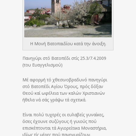
Η Μονή Βατοπαιδίου κατά την άνοιξη.
Πανηγύρι στό Βατοπέδι στίς 25.3/7.4.2009
(του Ευαγγελισμού)
Μέ αφορμή τό χθεσινοβραδυνό πανηγύρι
στό Βατοπέδι Αγίου Όρους, πρός δόξαν
Θεού καί ωφέλεια των καλών Χριστιανών
ήθελα νά σάς γράψω τά σχετικά.
Είναι πολύ τυχερές οι ευλαβείς γυναίκες,
όσες έχουνε συζύγους ή γυιούς πού
επισκέπτονται τά Αγιορείτικα Μοναστήρια,
ιδίως τίς μέρες πού πανηγυρίζουν.