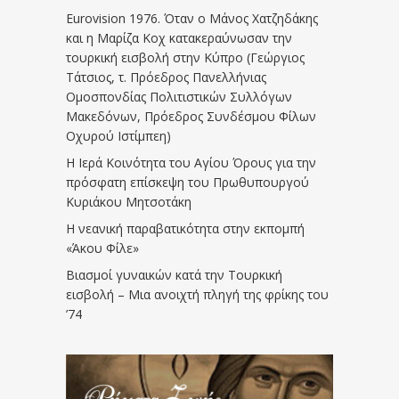
Eurovision 1976. Όταν ο Μάνος Χατζηδάκης
και η Μαρίζα Κοχ κατακεραύνωσαν την
τουρκική εισβολή στην Κύπρο (Γεώργιος
Τάτσιος, τ. Πρόεδρος Πανελλήνιας
Ομοσπονδίας Πολιτιστικών Συλλόγων
Μακεδόνων, Πρόεδρος Συνδέσμου Φίλων
Οχυρού Ιστίμπεη)
Η Ιερά Κοινότητα του Αγίου Όρους για την
πρόσφατη επίσκεψη του Πρωθυπουργού
Κυριάκου Μητσοτάκη
Η νεανική παραβατικότητα στην εκπομπή
«Άκου Φίλε»
Βιασμοί γυναικών κατά την Τουρκική
εισβολή – Μια ανοιχτή πληγή της φρίκης του
’74