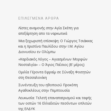
ΕΠΙΛΕΓΜΈΝΑ ΆΡΘΡΑ
Λίστες αναμονής στην Αγία Σκέπη για
απεξάρτηση απο τα ναρκωτικά
Μια ξεχωριστή επίσκεψη: Ο Γιώργος Τσιάκκας
και η Χριστίνα Παυλίδου στην Ι.Μ. Αγίου
Διονυσίου εν Ολύμπω
«Καρδιακός Λόγος – Αγιασμένων Μορφών
Νοσταλγία» – Ο Άγιος Παΐσιος (Β’ μέρος)
Ομιλία Γέροντα Εφραίμ σε Σύναξη Φοιτητών
στη Θεσσαλονίκη
Συνέντευξη του ηθοποιού Προκόπη
Αγαθοκλέους στην Πεμπτουσία
Λευκωσία: Τελετή επαναπατρισμού και ταφής
των οστών 16 Ελλαδιτών πεσόντων οπλιτών
της ΕΛΔΥΚ