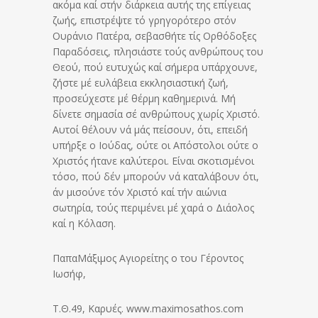
ακόμα καί στήν διάρκεια αυτής της επίγειας
ζωής, επιστρέψτε τό γρηγορότερο στόν
Ουράνιο Πατέρα, σεβασθήτε τίς Ορθόδοξες
Παραδόσεις, πλησιάστε τούς ανθρώπους του
Θεού, πού ευτυχώς καί σήμερα υπάρχουνε,
ζήστε μέ ευλάβεια εκκλησιαστική ζωή,
προσεύχεστε μέ θέρμη καθημερινά. Μή
δίνετε σημασία σέ ανθρώπους χωρίς Χριστό.
Αυτοί θέλουν νά μάς πείσουν, ότι, επειδή
υπήρξε ο Ιούδας, ούτε οι Απόστολοι ούτε ο
Χριστός ήτανε καλύτεροι. Είναι σκοτισμένοι
τόσο, πού δέν μπορούν νά καταλάβουν ότι,
άν μισούνε τόν Χριστό καί τήν αιώνια
σωτηρία, τούς περιμένει μέ χαρά ο Διάολος
καί η Κόλαση.
ΠαπαΜάξιμος Αγιορείτης ο του Γέροντος
Ιωσήφ,
Τ.Θ.49, Καρυές. www.maximosathos.com