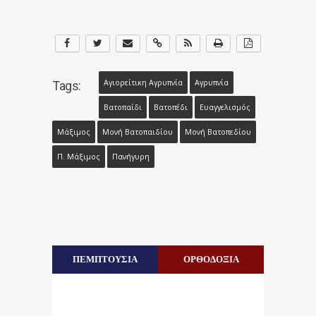
Αγιορείτικη Αγρυπνία
Αγρυπνία
Tags:
Βατοπαίδι
Βατοπέδι
Ευαγγελισμός
Μάξιμος
Μονή Βατοπαιδίου
Μονή Βατοπεδίου
Π. Μάξιμος
Πανήγυρη
ΠΕΜΠΤΟΥΣΙΑ
ΟΡΘΟΔΟΞΙΑ