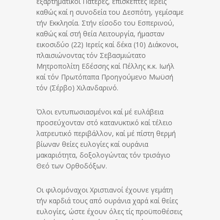
εξαρτηματικοί Πατέρες, επισκέπτες Ιερείς
καθώς καί η συνοδεία του Δεσπότη, γεμίσαμε
τήν Εκκλησία. Στήν είσοδο του Εσπερινού,
καθώς καί στή θεία Λειτουργία, ήμασταν
εικοσιδύο (22) Ιερείς καί δέκα (10) Διάκονοι,
πλαισιώνοντας τόν Σεβασμιώτατο
Μητροπολίτη Εδέσσης καί Πέλλης κ.κ. Ιωήλ
καί τόν Πρωτόπαπα Προηγούμενο Μωϋσή
τόν (Σέρβο) Χιλανδαρινό.
Όλοι εντυπωσιασμένοι καί μέ ευλάβεια
προσεύχονταν στό κατανυκτικό καί τέλειο
λατρευτικό περιβάλλον, καί μέ πίστη θερμή
βίωναν θείες ευλογίες καί ουράνια
μακαριότητα, δοξολογώντας τόν τρισάγιο
Θεό των Ορθοδόξων.
Οι φιλομόναχοι Χριστιανοί έχουνε γεμάτη
τήν καρδιά τους από ουράνια χαρά καί θείες
ευλογίες, ώστε έχουν όλες τίς προϋποθέσεις