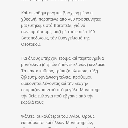
Καίτοι καθημερινή καί βροχερή μέρα η
χθεσινή, παραπάνω απο 400 προσκυνητές
μαζευτήκαμε στό Βατοπέδι, γιά νά
συνεορτάσουμε, μαζί μέ τούς υπέρ 100
Βατοπεδινούς, τόν Ευαγγελισμό της
Θεοτόκου.
Γιά όλους υπήρχαν έτοιμα καί περιποιημένα
μονόκλινα (ή τριών ή πέντε κλινών) κελλάκια.
Τά πάντα καθαρά, τράπεζα πλούσια, τάξη
ζηλευτή, οργάνωση τέλεια, πρόθυμοι
διακονηταί λέγοντας καί τήν «ευχή»
σκόρπιζαν παντού στό μεγάλο Μοναστήρι
τήν θεία ευλογία πού έβγαινε από τήν
καρδιά τους.
Ψάλτες, οι καλύτεροι του Αγίου Όρους,
εκπρόσωποι καί άλλων Μοναστηριών,