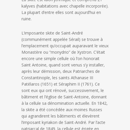
kalyves (habitations avec chapelle incorporée).
La plupart d’entre elles sont aujourd’hui en
ruine.
L’imposante skite de Saint-André
(communément appelée Sérail) se trouve à
l’emplacement qu’occupait auparavant le vieux
Monastère ou “monydrio” de Xystron. C’était
encore une simple cellule où l’on honorait
Saint Antoine, quand sont venus s’y installer,
après leur démission, deux Patriarches de
Constantinople, les saints Athanase III
Patélaros (1651) et Séraphim II (1761). Ce
sont eux qui ont rénové, successivement, le
bâtiment et l’église de Saint-Antoine, donnant
à la cellule sa dénomination actuelle. En 1842,
la skite a été concédée aux moines Russes
qui agrandirent les bâtiments et élevèrent
l’imposant kyriakon de Saint-André. Par l’acte
patriarcal de 1849, la cellule est érigée en