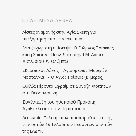
ΕΠΙΛΕΓΜΈΝΑ ΆΡΘΡΑ
Λίστες αναμονής στην Αγία Σκέπη για
απεξάρτηση απο τα ναρκωτικά
Μια ξεχωριστή επίσκεψη: Ο Γιώργος Τσιάκκας
και η Χριστίνα Παυλίδου στην Ι.Μ. Αγίου
Διονυσίου εν Ολύμπω
«Καρδιακός Λόγος – Αγιασμένων Μορφών
Νοσταλγία» – Ο Άγιος Παΐσιος (Β’ μέρος)
Ομιλία Γέροντα Εφραίμ σε Σύναξη Φοιτητών
στη Θεσσαλονίκη
Συνέντευξη του ηθοποιού Προκόπη
Αγαθοκλέους στην Πεμπτουσία
Λευκωσία: Τελετή επαναπατρισμού και ταφής
των οστών 16 Ελλαδιτών πεσόντων οπλιτών
της ΕΛΔΥΚ