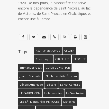
1920. De nos jours, le Monastère conserve
encore la dépendance de Saint-Nicolas, au lac
de Vistonis, de Saint Phocas en Chalcidique, et
encore une à Samos.
Adamandios Coraïs
CELLIER
Tags:
Chalcidique
CHAPELLES
CLOCHER
Emmanuel Papas
GUIDE DU VISITEUR
Joseph Spèleote
L'Archimandrite Éphrem
L'École Athoniade
L’École
La Nef Centrale
LE CATHOLICON
Le Monastère
Le Sanctuaire
LES BÂTIMENTS PÉRIPHÉRIQUES
Métochia