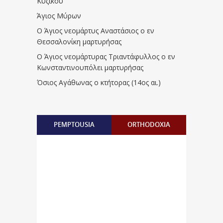
Κυζίκου
Άγιος Μύρων
Ο Άγιος νεομάρτυς Αναστάσιος ο εν
Θεσσαλονίκη μαρτυρήσας
Ο Άγιος νεομάρτυρας Τριαντάφυλλος ο εν
Κωνσταντινουπόλει μαρτυρήσας
Όσιος Αγάθωνας ο κτήτορας (14ος αι.)
PEMPTOUSIA
ORTHODOXIA