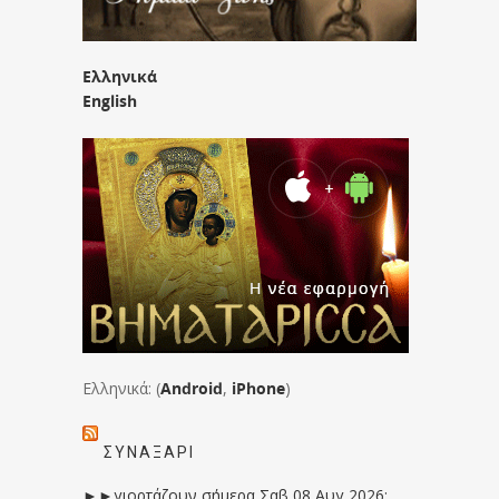
Ελληνικά
English
Ελληνικά: (
Android
,
iPhone
)
ΣΥΝΑΞΆΡΙ
►►γιορτάζουν σήμερα Σαβ 08 Αυγ 2026: