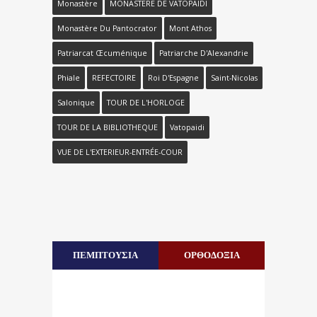
Monastère
MONASTERE DE VATOPAIDI
Monastère Du Pantocrator
Mont Athos
Patriarcat Œcuménique
Patriarche D'Alexandrie
Phiale
REFECTOIRE
Roi D'Espagne
Saint-Nicolas
Salonique
TOUR DE L'HORLOGE
TOUR DE LA BIBLIOTHEQUE
Vatopaidi
VUE DE L'EXTERIEUR-ENTRÉE-COUR
ΠΕΜΠΤΟΥΣΙΑ
ΟΡΘΟΔΟΞΙΑ