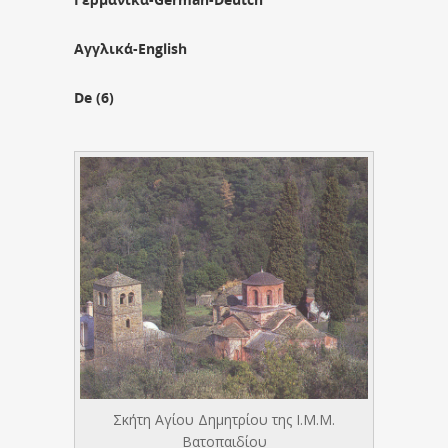
Αγγλικά-English
De (6)
Σκήτη Αγίου Δημητρίου της Ι.Μ.Μ.
Βατοπαιδίου