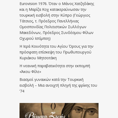
Eurovision 1976. Όταν ο Μάνος Χατζηδάκης
και η Μαρίζα Κοχ κατακεραύνωσαν την
τουρκική εισβολή στην Κύπρο (Γεώργιος
Τάτσιος, τ. Πρόεδρος Πανελλήνιας
Ομοσπονδίας Πολιτιστικών Συλλόγων
Μακεδόνων, Πρόεδρος Συνδέσμου Φίλων
Οχυρού Ιστίμπεη)
Η Ιερά Κοινότητα του Αγίου Όρους για την
πρόσφατη επίσκεψη του Πρωθυπουργού
Κυριάκου Μητσοτάκη
Η νεανική παραβατικότητα στην εκπομπή
«Άκου Φίλε»
Βιασμοί γυναικών κατά την Τουρκική
εισβολή – Μια ανοιχτή πληγή της φρίκης του
’74