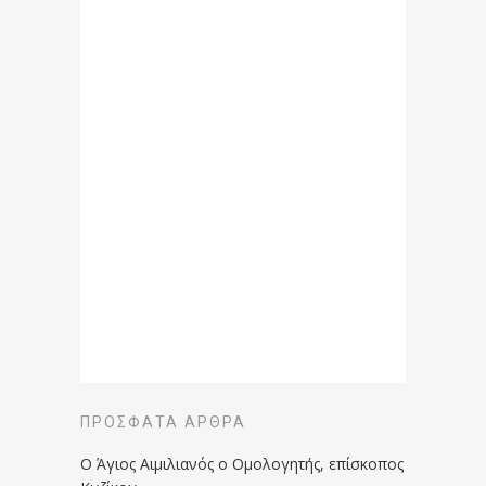
ΠΡΌΣΦΑΤΑ ΆΡΘΡΑ
Ο Άγιος Αιμιλιανός ο Ομολογητής, επίσκοπος