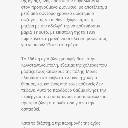
της άγιας ζώνης προτού την παραδώσουν
στον προηγούμενο Διονύσιο, με αποτέλεσμα
μετά από σύντομο χρονικό διάστημα ο
σύζυγος της να πεθάνει ξαφνικά, και η
μητέρα με την αδελφή της να ασθενήσουν
βαριά. Γι’ αυτό, με επιστολή της το 1839,
παρακάλεσε τη μονή να στείλει εκπροσώπους
για να παραλάβουν το τεμάχιο.
Το 1864 η αγία ζώνη μεταφέρθηκε στην
Κωνσταντινούπολη, εξαιτίας της χολέρας που
μάστιζε τους κατοίκους της πόλης. Μόλις
πλησίασε το καράβι στο λιμάνι η χολέρα
έπαυσε, και κανένας από τους ασθενείς δεν
πέθανε. Αυτό το παράδοξο θαύμα κίνησε την
περιέργεια του σουλτάνου, που προσκάλεσε
την τιμία ζώνη στα ανάκτορα για να την
ασπασθεί.
Κατά το διάστημα της παραμονής της αγίας