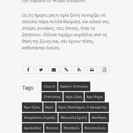
την παραλία το «Κύριε ελέησον».
Ως τις ήμερες μας η τιμία ζώνη συνεχίζει να
επιτελεί πάρα πολλά θαύματα, και ειδικά στις
στείρες γυναίκες, στις όποιες, όταν το
ζητήσουν, δίδεται τεμάχιο κορδέλας από τη
θήκη της ζώνης και, εάν έχουν πίστη,
καθίστανται έγκυες.
Church
Eastern Orthodox
Tags:
Orthodoxy
Αγία Ζώνη
Άγιο Βήμα
Άγιο Όρος
Άγιοι
Άγιος Νικόδημος Ο Αγιορείτης
Αδαμάντιος Κοραής
Αθωνιάδα Σχολή
Αποθήκες
Αρσανάδες
Άσκηση
Βατοπαίδι
Βατοπαιδινός