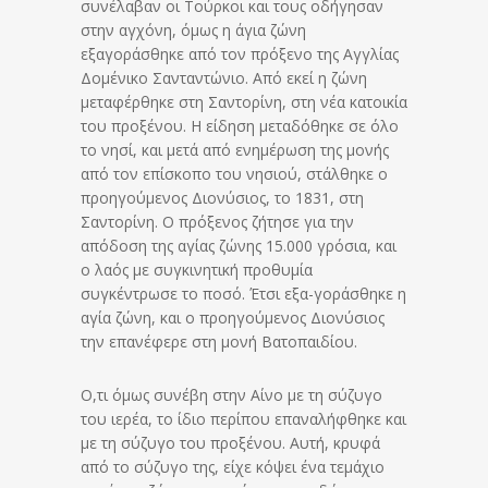
συνέλαβαν οι Τούρκοι και τους οδήγησαν
στην αγχόνη, όμως η άγια ζώνη
εξαγοράσθηκε από τον πρόξενο της Αγγλίας
Δομένικο Σανταντώνιο. Από εκεί η ζώνη
μεταφέρθηκε στη Σαντορίνη, στη νέα κατοικία
του προξένου. Η είδηση μεταδόθηκε σε όλο
το νησί, και μετά από ενημέρωση της μονής
από τον επίσκοπο του νησιού, στάλθηκε ο
προηγούμενος Διονύσιος, το 1831, στη
Σαντορίνη. Ο πρόξενος ζήτησε για την
απόδοση της αγίας ζώνης 15.000 γρόσια, και
ο λαός με συγκινητική προθυμία
συγκέντρωσε το ποσό. Έτσι εξα-γοράσθηκε η
αγία ζώνη, και ο προηγούμενος Διονύσιος
την επανέφερε στη μονή Βατοπαιδίου.
Ο,τι όμως συνέβη στην Αίνο με τη σύζυγο
του ιερέα, το ίδιο περίπου επαναλήφθηκε και
με τη σύζυγο του προξένου. Αυτή, κρυφά
από το σύζυγο της, είχε κόψει ένα τεμάχιο