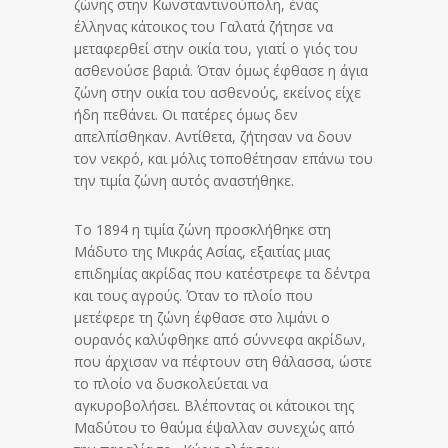
ζώνης στην Κωνσταντινούπολη, ένας
έλληνας κάτοικος του Γαλατά ζήτησε να
μεταφερθεί στην οικία του, γιατί ο γιός του
ασθενούσε βαριά. Όταν όμως έφθασε η άγια
ζώνη στην οικία του ασθενούς, εκείνος είχε
ήδη πεθάνει. Οι πατέρες όμως δεν
απελπίσθηκαν. Αντίθετα, ζήτησαν να δουν
τον νεκρό, και μόλις τοποθέτησαν επάνω του
την τιμία ζώνη αυτός αναστήθηκε.
Το 1894 η τιμία ζώνη προσκλήθηκε στη
Μάδυτο της Μικράς Ασίας, εξαιτίας μιας
επιδημίας ακρίδας που κατέστρεφε τα δέντρα
και τους αγρούς. Όταν το πλοίο που
μετέφερε τη ζώνη έφθασε στο λιμάνι ο
ουρανός καλύφθηκε από σύννεφα ακρίδων,
που άρχισαν να πέφτουν στη θάλασσα, ώστε
το πλοίο να δυσκολεύεται να
αγκυροβολήσει. Βλέποντας οι κάτοικοι της
Μαδύτου το θαύμα έψαλλαν συνεχώς από