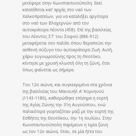
μετέφερε στην Κωνσταντινούπολη. Εκεί
κατατίθεται κατ’ αρχάς στο ναό των
Χαλκοπρατείων, για να καταλήξει αργότερα
στο ναό των Βλαχερνών από τον
αυτοκράτορα Λέοντα (458). Επί της βασιλείας
του Λέοντος ΣΤ’ του Σοφού (886-912)
μεταφέρεται στο παλάτι όπου θεραπεύει την
ασθενή σύζυγο του αυτοκράτειρα Ζωή. Αυτή,
χάριν ευγνωμοσύνης προς τη Θεοτόκο,
κέντησε με χρυσή κλωστή όλη τη ζώνη, έτσι
όπως φαίνεται ως σήμερα.
Τον 12ο αιώνα, και συγκεκριμένα στα χρόνια
της βασιλείας του Μανουήλ Α’ Κομνηνού
(1143-1180), καθιερώθηκε επίσημα η εορτή
της Αγίας Ζώνης την 31η Αυγούστου, ενώ
παλαιότερα γιορταζόταν μαζί με την εορτή της
Εσθήτος της Θεοτόκου, την 1η Ιουλίου. Στην
Κωνσταντινούπολη παρέμεινε η τιμία ζώνη
ως τον 12ο αιώνα, όταν, σε μία ήττα του