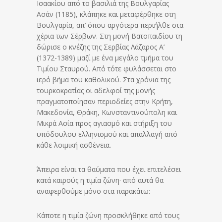
Ισαακίου από το βασιλιά της Βουλγαρίας
Ασάν (1185), κλάπηκε και μεταφέρθηκε στη
Βουλγαρία, απ’ όπου αργότερα περιήλθε στα
χέρια των Σέρβων. Στη μονή Βατοπαιδίου τη
δώρισε ο κνέζης της Σερβίας Λάζαρος Α’
(1372-1389) μαζί με ένα μεγάλο τμήμα του
Τιμίου Σταυρού. Από τότε φυλάσσεται στο
ιερό βήμα του καθολικού. Στα χρόνια της
τουρκοκρατίας οι αδελφοί της μονής
πραγματοποίησαν περιοδείες στην Κρήτη,
Μακεδονία, Θράκη, Κωνσταντινούπολη και
Μικρά Ασία προς αγιασμό και στήριξη του
υπόδουλου ελληνισμού και απαλλαγή από
κάθε λοιμική ασθένεια.
Άπειρα είναι τα θαύματα που έχει επιτελέσει
κατά καιρούς η τιμία ζώνη· από αυτά θα
αναφερθούμε μόνο στα παρακάτω:
Κάποτε η τιμία ζώνη προσκλήθηκε από τους