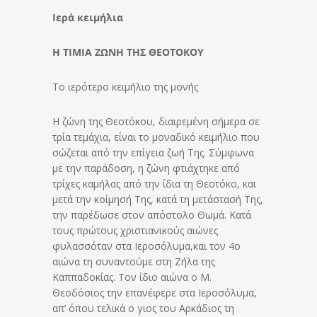
Ιερά κειμήλια
Η ΤΙΜΙΑ ΖΩΝΗ ΤΗΣ ΘΕΟΤΟΚΟΥ
Το ιερότερο κειμήλιο της μονής
Η ζώνη της Θεοτόκου, διαιρεμένη σήμερα σε
τρία τεμάχια, είναι το μοναδικό κειμήλιο που
σώζεται από την επίγεια ζωή Της. Σύμφωνα
με την παράδοση, η ζώνη φτιάχτηκε από
τρίχες καμήλας από την ίδια τη Θεοτόκο, και
μετά την κοίμησή Της, κατά τη μετάστασή Της,
την παρέδωσε στον απόστολο Θωμά. Κατά
τους πρώτους χριστιανικούς αιώνες
φυλασσόταν στα Ιεροσόλυμα,και τον 4ο
αιώνα τη συναντούμε στη Ζήλα της
Καππαδοκίας. Τον ίδιο αιώνα ο Μ.
Θεοδόσιος την επανέφερε στα Ιεροσόλυμα,
απ’ όπου τελικά ο γιος του Αρκάδιος τη