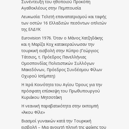
Συνέντευξη του ηθοποιού Προκόπη
Αγαθοκλέους στην Πεμπτουσία
Λευκωσία: Τελετή επαναπατρισμού και ταφής
των οστών 16 Ελλαδιτών πεσόντων οπλιτών
της ΕΛΔΥΚ
Eurovision 1976. Όταν ο Μάνος Χατζηδάκης
και η Μαρίζα Κοχ κατακεραύνωσαν την
τουρκική εισβολή στην Κύπρο (Γεώργιος
Τάτσιος, τ. Πρόεδρος Πανελλήνιας
Ομοσπονδίας Πολιτιστικών Συλλόγων
Μακεδόνων, Πρόεδρος Συνδέσμου Φίλων
Οχυρού Ιστίμπεη)
Η Ιερά Κοινότητα του Αγίου Όρους για την
πρόσφατη επίσκεψη του Πρωθυπουργού
Κυριάκου Μητσοτάκη
Η νεανική παραβατικότητα στην εκπομπή
«Άκου Φίλε»
Βιασμοί γυναικών κατά την Τουρκική
εισβολή – Μια ανοιχτή πληγή της φρίκης του