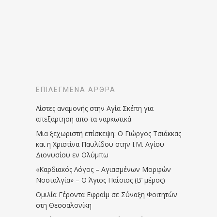
ΕΠΙΛΕΓΜΈΝΑ ΆΡΘΡΑ
Λίστες αναμονής στην Αγία Σκέπη για
απεξάρτηση απο τα ναρκωτικά
Μια ξεχωριστή επίσκεψη: Ο Γιώργος Τσιάκκας
και η Χριστίνα Παυλίδου στην Ι.Μ. Αγίου
Διονυσίου εν Ολύμπω
«Καρδιακός Λόγος – Αγιασμένων Μορφών
Νοσταλγία» – Ο Άγιος Παΐσιος (Β’ μέρος)
Ομιλία Γέροντα Εφραίμ σε Σύναξη Φοιτητών
στη Θεσσαλονίκη