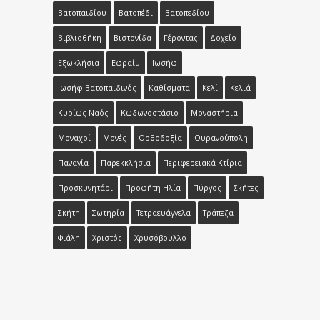
Βατοπαιδίου
Βατοπέδι
Βατοπεδίου
Βιβλιοθήκη
Βιστονίδα
Γέροντας
Δοχείο
Εξωκλήσια
Εφραίμ
Ιωσήφ
Ιωσήφ Βατοπαιδινός
Καθίσματα
Κελί
Κελιά
Κυρίως Ναός
Κωδωνοστάσιο
Μοναστήρια
Μοναχοί
Μονές
Ορθοδοξία
Ουρανούπολη
Παναγία
Παρεκκλήσια
Περιφερειακά Κτίρια
Προσκυνητάρι
Προφήτη Ηλία
Πύργος
Σκήτες
Σκήτη
Σωτηρία
Τετραευάγγελα
Τράπεζα
Φιάλη
Χριστός
Χρυσόβουλλο