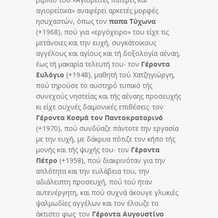
αγιορείτικα» αναφέρει αρκετές μορφές
ησυχαστών, όπως τον
παπα Τύχωνα
(+1968), πού για «εργόχειρο» του είχε τις
μετάνοιες και την ευχή, συγκάτοικους
αγγέλους και αγίους και τή δοξολογία αέναη,
έως τή μακαρία τελευτή του- τον
Γέροντα
Ευλόγιο
(+1948), μαθητή τού Χατζηγιώργη,
πού τηρούσε το αυστηρό τυπικό τής
συνεχούς νηστείας και τής αέναης προσευχής
κι είχε συχνές δαιμονικές επιθέσεις· τον
Γέροντα Κοσμά τον Παντοκρατορινό
(+1970), πού συνδύαζε πάντοτε την εργασία
με την ευχή, με δάκρυα πότιζε τον κήπο τής
μονής και τής ψυχής του- τον
Γέροντα
Πέτρο
(+1958), πού διακρινόταν για την
απλότητα και την ευλάβεια του, την
αδιάλειπτη προσευχή, πού τού ήταν
αυτενέργητη, και πού συχνά άκουγε γλυκιές
ψαλμωδίες αγγέλων και τον έλουζε το
άκτιστο φως· τον
Γέροντα Αυγουστίνο