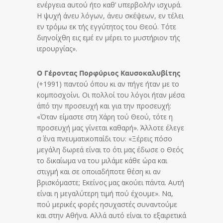
ενέργεια αυτού ήτο καθ’ υπερβολήν ισχυρά.
Η ψυχή άνευ λόγων, άνευ σκέψεων, εν τέλει
εν τρόμω εκ τής εγγύτητος του Θεού. Τότε
διηνοίχθη εις εμέ εν μέρει το μυστήριον τής
ιερουργίας».
Ο Γέροντας Πορφύριος Καυσοκαλυβίτης
(+1991) παντού όπου κι αν πήγε ήταν με το
κομποσχοίνι. Οι πολλοί του λόγοι ήταν μέσα
άπό την προσευχή και για την προσευχή:
«Όταν είμαστε στη Χάρη τού Θεού, τότε η
προσευχή μας γίνεται καθαρή». Άλλοτε έλεγε
σ΄ ένα πνευματικοπαίδι του: «Ξέρεις πόσο
μεγάλη δωρεά είναι το ότι μας έδωσε ο Θεός
το δικαίωμα να του μιλάμε κάθε ώρα και
στιγμή και σε οποιαδήποτε θέση κι αν
βρισκόμαστε; Εκείνος μας ακούει πάντα. Αυτή
είναι η μεγαλύτερη τιμή πού έχουμε». Να,
πού μερικές φορές ησυχαστές συναντούμε
και στην Αθήνα. Αλλά αυτό είναι το εξαιρετικά