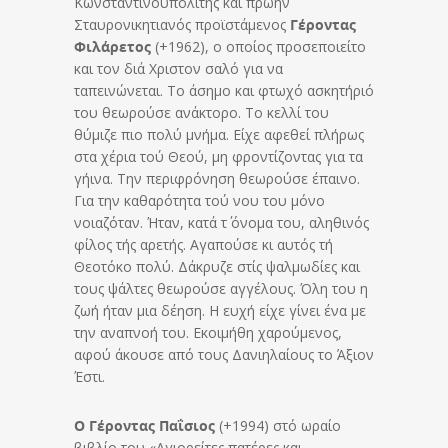
Κωνσταντινουπολίτης και πρώην
Σταυρονικητιανός προϊστάμενος
Γέροντας
Φιλάρετος
(+1962), ο οποίος προσεποιείτο
και τον διά Χριστον σαλό για να
ταπεινώνεται. Το άσημο και φτωχό ασκητήριό
του θεωρούσε ανάκτορο. Το κελλί του
θύμιζε πιο πολύ μνήμα. Είχε αφεθεί πλήρως
στα χέρια τού Θεού, μη φροντίζοντας για τα
γήινα. Την περιφρόνηση θεωρούσε έπαινο.
Για την καθαρότητα τού νου του μόνο
νοιαζόταν. Ήταν, κατά τ΄ όνομα του, αληθινός
φίλος τής αρετής. Αγαπούσε κι αυτός τή
Θεοτόκο πολύ. Δάκρυζε στίς ψαλμωδίες και
τους ψάλτες θεωρούσε αγγέλους. Όλη του η
ζωή ήταν μια δέηση. Η ευχή είχε γίνει ένα με
την αναπνοή του. Εκοιμήθη χαρούμενος,
αφού άκουσε από τους Δανιηλαίους το Άξιον
Έστι.
Ο Γέροντας Παΐσιος
(+1994) στό ωραίο
βιβλίο του «Αγιορείτες πατέρες και