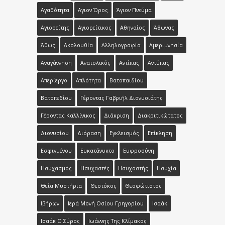
Αγαθότητα
Αγιον Όρος
Άγιον Πνεύμα
Αγιορείτης
Αγιορείτικος
Αθηναίος
Άθωνας
Άθως
Ακολουθία
Αλληλογραφία
Αμεριμνησία
Αναγάννηση
Ανατολικός
Αντίπας
Αντύπας
Απερίεργο
Απλότητα
Βατοπαιδίου
Βατοπεδίου
Γέροντας Γαβριήλ Διονυσιάτης
Γέροντας Καλλίνικος
Διάκριση
Διακριτικώτατος
Διονυσίου
Διόραση
Εγκλεισμός
Επίκληση
Εσφιγμένου
Ευκατάνυκτο
Ευφροσύνη
Ησυχασμός
Ησυχαστές
Ησυχαστής
Ησυχία
Θεία Μυστήρια
Θεοτόκος
Θεοφώτιστος
Ιβήρων
Ιερά Μονή Οσίου Γρηγορίου
Ισαάκ
Ισαάκ Ο Σύρος
Ιωάννης Της Κλίμακος