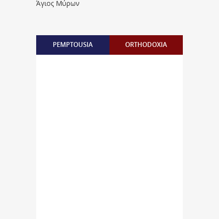
Άγιος Μύρων
PEMPTOUSIA
ORTHODOXIA