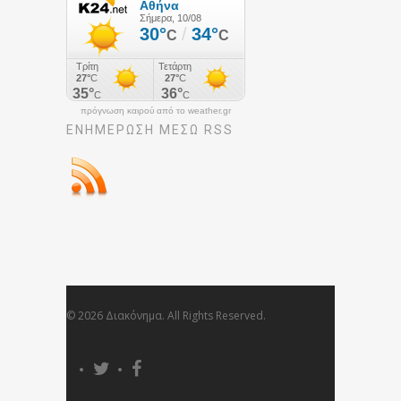
πρόγνωση καιρού από το weather.gr
ΕΝΗΜΈΡΩΣΉ ΜΕΣΩ RSS
© 2026 Διακόνημα. All Rights Reserved.