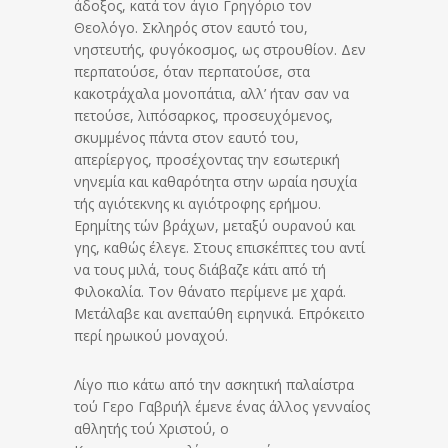
άδοξος, κατά τον άγιο Γρηγόριο τον
Θεολόγο. Σκληρός στον εαυτό του,
νηστευτής, φυγόκοσμος, ως στρουθίον. Δεν
περπατούσε, όταν περπατούσε, στα
κακοτράχαλα μονοπάτια, αλλ’ ήταν σαν να
πετούσε, λιπόσαρκος, προσευχόμενος,
σκυμμένος πάντα στον εαυτό του,
απερίεργος, προσέχοντας την εσωτερική
νηνεμία και καθαρότητα στην ωραία ησυχία
τής αγιότεκνης κι αγιότροφης ερήμου.
Ερημίτης τών βράχων, μεταξύ ουρανού και
γης, καθώς έλεγε. Στους επισκέπτες του αντί
να τους μιλά, τους διάβαζε κάτι από τή
Φιλοκαλία. Τον θάνατο περίμενε με χαρά.
Μετάλαβε και ανεπαύθη ειρηνικά. Επρόκειτο
περί ηρωικού μοναχού.
Λίγο πιο κάτω από την ασκητική παλαίστρα
τού Γερο Γαβριήλ έμενε ένας άλλος γενναίος
αθλητής τού Χριστού, ο