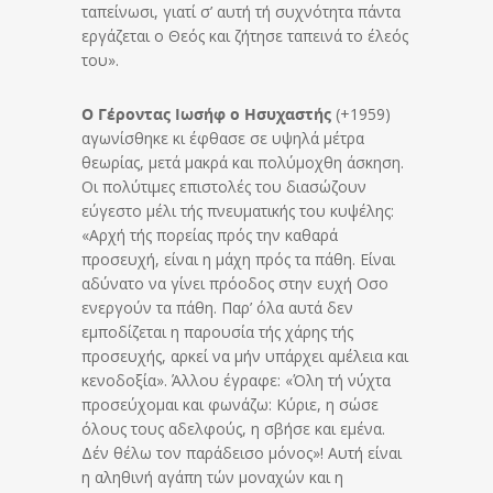
ταπείνωσι, γιατί σ’ αυτή τή συχνότητα πάντα
εργάζεται ο Θεός και ζήτησε ταπεινά το έλεός
του».
Ο Γέροντας Ιωσήφ ο Ησυχαστής
(+1959)
αγωνίσθηκε κι έφθασε σε υψηλά μέτρα
θεωρίας, μετά μακρά και πολύμοχθη άσκηση.
Οι πολύτιμες επιστολές του διασώζουν
εύγεστο μέλι τής πνευματικής του κυψέλης:
«Αρχή τής πορείας πρός την καθαρά
προσευχή, είναι η μάχη πρός τα πάθη. Είναι
αδύνατο να γίνει πρόοδος στην ευχή Οσο
ενεργούν τα πάθη. Παρ’ όλα αυτά δεν
εμποδίζεται η παρουσία τής χάρης τής
προσευχής, αρκεί να μήν υπάρχει αμέλεια και
κενοδοξία». Άλλου έγραφε: «Όλη τή νύχτα
προσεύχομαι και φωνάζω: Κύριε, η σώσε
όλους τους αδελφούς, η σβήσε και εμένα.
Δέν θέλω τον παράδεισο μόνος»! Αυτή είναι
η αληθινή αγάπη τών μοναχών και η