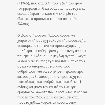
(+1965), πού στα τέλη του η ζωή του ήταν
πλημμυρισμένη θεία οράματα, προσευχές κι
αέναα δάκρυα και κατά την εκδημία του
έλαμψε το πρόσωπο του- και αρκετούς
άλλους.
Ο ίδιος ο Γέροντας Παΐσιος ζούσε και
χαιρόταν τή συνεχή ευλογία τής προσευχής,
ασκούμενος ταπεινά και προσευχόμενος
πολύωρα και καθημερινά για τις ανάγκες του
πονεμένου κόσμου με μεγάλη αγάπη. Έλεγε:
«Όταν ο άνθρωπος έχει την πνευματική του
υγεία και απομακρύνεται άπό τους
ανθρώπους, για να βοηθήσει περισσότερο
και τους ανθρώπους με την προσευχή του,
τότε όλους τους ανθρώπους τους θεωρεί
αγίους και μόνο τον εαυτό του θεωρεί
αμαρτωλό». Άλλοτε πάλι έλεγε: «Αν θέλεις να
πιάσεις τον Θεό, για να σε ακούσει όταν
προσευχηθείς, γύρισε το κουμπί στην