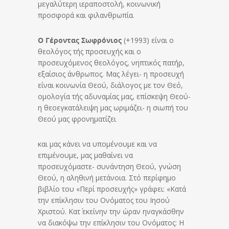
μεγαλύτερη ιεραποστολή, κοινωνική
προσφορά και φιλανθρωπία.
Ο Γέροντας Σωφρόνιος
(+1993) είναι ο
θεολόγος τής προσευχής και ο
προσευχόμενος θεολόγος, νηπτικός πατήρ,
εξαίσιος άνθρωπος. Μας λέγει- η προσευχή
είναι κοινωνία Θεού, διάλογος με τον Θεό,
ομολογία τής αδυναμίας μας, επίσκεψη Θεού-
η θεοεγκατάλειψη μας ωριμάζει- η σιωπή του
Θεού μας φρονηματίζει
και μας κάνει να υπομένουμε και να
επιμένουμε, μας μαθαίνει να
προσευχόμαστε- συνάντηση Θεού, γνώση
Θεού, η αληθινή μετάνοια. Στό περίφημο
βιβλίο του «Περί προσευχής» γράφει: «Κατά
την επίκλησιν του Ονόματος του Ιησού
Χριστού. Κατ΄ εκείνην την ώραν ηναγκάσθην
να διακόψω την επίκλησιν του Ονόματος: Η