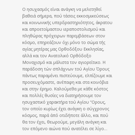
Ο ησυχασμός είναι ανάγκη να μελετηθεί
βαθειά σήμερα, πού τάσεις εκκοσμικεύσεως
και κοινωνικής υπερδραστηριότητος, άκρατου
και απροετοίμαστου ιεραποστολισμού και
πληθώρας πρόχειρων παρεμβάσεων στον
κόσμο, επηρεάζουν όχι μόνο το σώμα τής
αγίας μητέρας μας Ορθοδόξου Εκκλησίας,
αλλά και τον Ανατολικό Ορθόδοξο
Μοναχισμό και μάλιστα τον αγιορείτικο. Η
παράδοση τών σπλάχνων τού Αγίου Όρους
πάντως παραμένει πιστεύουμε, ελπίζουμε και
προσευχόμαστε, ανέπαφη και στα κοινόβια
και στην έρημο. Καλούμεθα με κάθε κόστος
και πολλές θυσίες να διατηρήσουμε τον
ησυχαστικό χαρακτήρα τού Αγίου “Ορους,
τον οποίο κυρίως έχει ανάγκη ο σύγχρονος
κόσμος, παρά άπό οτιδήποτε άλλο, και πού
θα τον έχει, θεωρούμε, μεγάλη ανάγκη και
τον επόμενο αιώνα πού ανατέλει σε λίγο…