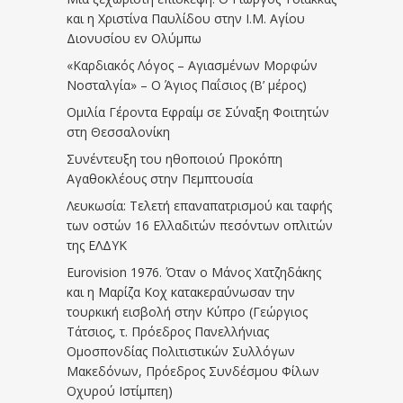
και η Χριστίνα Παυλίδου στην Ι.Μ. Αγίου
Διονυσίου εν Ολύμπω
«Καρδιακός Λόγος – Αγιασμένων Μορφών
Νοσταλγία» – Ο Άγιος Παΐσιος (Β’ μέρος)
Ομιλία Γέροντα Εφραίμ σε Σύναξη Φοιτητών
στη Θεσσαλονίκη
Συνέντευξη του ηθοποιού Προκόπη
Αγαθοκλέους στην Πεμπτουσία
Λευκωσία: Τελετή επαναπατρισμού και ταφής
των οστών 16 Ελλαδιτών πεσόντων οπλιτών
της ΕΛΔΥΚ
Eurovision 1976. Όταν ο Μάνος Χατζηδάκης
και η Μαρίζα Κοχ κατακεραύνωσαν την
τουρκική εισβολή στην Κύπρο (Γεώργιος
Τάτσιος, τ. Πρόεδρος Πανελλήνιας
Ομοσπονδίας Πολιτιστικών Συλλόγων
Μακεδόνων, Πρόεδρος Συνδέσμου Φίλων
Οχυρού Ιστίμπεη)