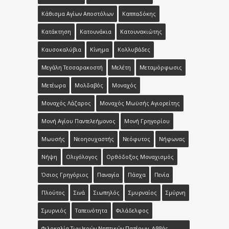
Κάθισμα Αγίων Αποστόλων
Καππαδόκης
Κατάκτηση
Κατουνάκια
Κατουνακιώτης
Καυσοκαλύβια
Κίνημα
Κολλυβάδες
Μεγάλη Τεσσαρακοστή
Μελέτη
Μεταμόρφωσις
Μετέωρα
Μολδαβός
Μοναχός
Μοναχός Λάζαρος
Μοναχός Μωϋσής Αγιορείτης
Μονή Αγίου Παντελεήμονος
Μονή Γρηγορίου
Μωυσής
Νεοησυχαστής
Νεόφυτος
Νήφωνας
Νήψη
Ολιγόλογος
Ορθόδοξος Μοναχισμός
Όσιος Γρηγόριος
Παναγία
Πάσχα
Πενία
Πλούτος
Σινά
Σιωπηλός
Σμυρναίος
Σμύρνη
Σμυρνιός
Ταπεινότητα
Φιλάδελφος
Φιλοκαλία Των Ιερών Νηπτικών Πατέρων. Αββάς