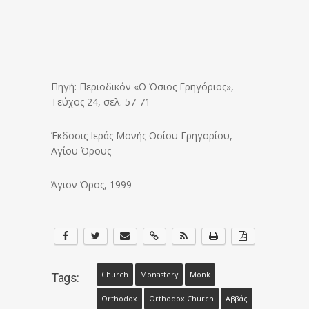
Πηγή: Περιοδικόν «Ο Όσιος Γρηγόριος»,
Τεύχος 24, σελ. 57-71
Έκδοσις Ιεράς Μονής Οσίου Γρηγορίου,
Αγίου Όρους
Άγιον Όρος, 1999
Church
Monastery
Monk
Tags:
Orthodox
Orthodox Church
Αββάς