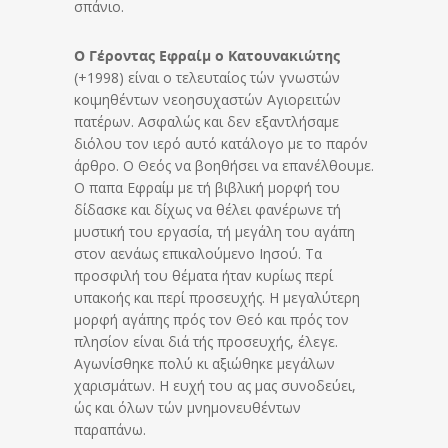
σπάνιο.
Ο Γέροντας Εφραίμ ο Κατουνακιώτης
(+1998) είναι ο τελευταίος τών γνωστών
κοιμηθέντων νεοησυχαστών Αγιορειτών
πατέρων. Ασφαλώς και δεν εξαντλήσαμε
διόλου τον ιερό αυτό κατάλογο με το παρόν
άρθρο. Ο Θεός να βοηθήσει να επανέλθουμε.
Ο παπα Εφραίμ με τή βιβλική μορφή του
δίδασκε και δίχως να θέλει φανέρωνε τή
μυστική του εργασία, τή μεγάλη του αγάπη
στον αενάως επικαλούμενο Ιησού. Τα
προσφιλή του θέματα ήταν κυρίως περί
υπακοής και περί προσευχής. Η μεγαλύτερη
μορφή αγάπης πρός τον Θεό και πρός τον
πλησίον είναι διά τής προσευχής, έλεγε.
Αγωνίσθηκε πολύ κι αξιώθηκε μεγάλων
χαρισμάτων. Η ευχή του ας μας συνοδεύει,
ώς και όλων τών μνημονευθέντων
παραπάνω.