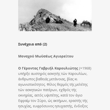
Συνέχεια από (2)
Μοναχού Μωϋσέως Αγιορείτου
Ο Γέροντας Γαβριήλ Καρουλιώτης
(+1968)
υπήρξε αυστηρός ασκητής τών Καρουλίων,
άνθρωπος βαθειάς μετάνοιας, βίας κι
αγωνιστικότητος. Φίλος θερμός τής μελέτης
τών ασκητικών πατέρων, εχθρός τής
οκνηρίας, αετός υψιπέτης, κατά τον άγιο
Εφραίμ τον Σύρο, ώς ακτήμων, εραστής τής
ησυχίας, ευφρόσυνος ησυχαστής, ένδοξος