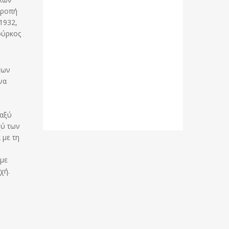
τροπή
1932,
ούρκος
των
να
ταξύ
χύ των
 με τη
 με
χή.