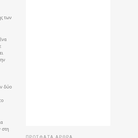
ης των
ένα
ε
ει
την
ων δύο
το
ία
ν στη
ΠΡΌΣΦΑΤΑ ΆΡΘΡΑ