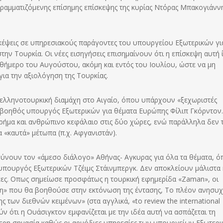
ογραμματιζόμενης επίσημης επίσκεψης της κυρίας Ντόρας Μπακογιάνν
κέψεις σε υπηρεσιακούς παράγοντες του υπουργείου Εξωτερικών γι
ην Τουρκία. Οι νέες εισηγήσεις επισημαίνουν ότι η επίσκεψη αυτή 
θήμερο του Αυγούστου, ακόμη και εντός του Ιουλίου, ώστε να μη
ια την αξιολόγηση της Τουρκίας.
την ελληνοτουρκική διαμάχη στο Αιγαίο, όπου υπάρχουν «ξεχωριστές
 βοηθός υπουργός Εξωτερικών για θέματα Ευρώπης Φίλιπ Γκόρντον.
χρήμα και ανθρώπινο κεφάλαιο στις δύο χώρες, ενώ παράλληλα δεν 
 «καυτά» μέτωπα (π.χ. Αφγανιστάν).
ρύνουν τον «άμεσο διάλογο» Αθήνας- Αγκυρας για όλα τα θέματα, ό
πουργός Εξωτερικών Τζέιμς Στάινμπεργκ. Δεν αποκλείουν μάλιστα 
ες. Οπως σημείωσε προσφάτως η τουρκική εφημερίδα «Ζaman», οι
ρτη» που θα βοηθούσε στην εκτόνωση της έντασης, Το πλέον ανησυχ
ς των διεθνών κειμένων» (στα αγγλικά, «to review the international
ύν ότι η Ουάσιγκτον εμφανίζεται με την ιδέα αυτή να ασπάζεται τη
αίτερη σημασία καθώς οι αρμόδιες υπηρεσίες των υπουργείων Εξωτερ