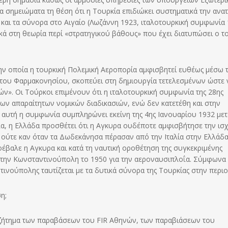
α σημειώματα τη θέση ότι η Τουρκία επιδιώκει συστηματικά την ανα
αι τα σύνορα στο Αιγαίο (Λωζάννη 1923, ιταλοτουρκική συμφωνία 
ικά στη θεωρία περί «στρατηγικού βάθους» που έχει διατυπώσει ο τ
ην οποία η τουρκική Πολεμική Αεροπορία αμφισβητεί ευθέως μέσω 
 του Φαρμακονησίου, σκοπεύει στη δημιουργία τετελεσμένων ώστε 
ν». Οι Τούρκοι επιμένουν ότι η ιταλοτουρκική συμφωνία της 28ης
ων απαραίτητων νομικών διαδικασιών, ενώ δεν κατετέθη και στην
ι αυτή η συμφωνία συμπληρώνει εκείνη της 4ης Ιανουαρίου 1932 με
ηλα, η Ελλάδα προσθέτει ότι η Αγκυρα ουδέποτε αμφισβήτησε την ισ
ούτε καν όταν τα Δωδεκάνησα πέρασαν από την Ιταλία στην Ελλάδα
έβαλε η Αγκυρα και κατά τη ναυτική οροθέτηση της συγκεκριμένης
την Κωνσταντινούπολη το 1950 για την αεροναυσιπλοΐα. Σύμφωνα
ινούπολης ταυτίζεται με τα δυτικά σύνορα της Τουρκίας στην περιο
η;
 ζήτημα των παραβάσεων του FΙR Αθηνών, των παραβιάσεων του