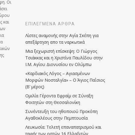
φη. Οι
άσει
χώρου
ς και
ΕΠΙΛΕΓΜΈΝΑ ΆΡΘΡΑ
ίων
ια
Λίστες αναμονής στην Αγία Σκέπη για
τα
απεξάρτηση απο τα ναρκωτικά
κικών
Μια ξεχωριστή επίσκεψη: Ο Γιώργος
ης
Τσιάκκας και η Χριστίνα Παυλίδου στην
Ι.Μ. Αγίου Διονυσίου εν Ολύμπω
«Καρδιακός Λόγος – Αγιασμένων
Μορφών Νοσταλγία» – Ο Άγιος Παΐσιος
(Β’ μέρος)
Ομιλία Γέροντα Εφραίμ σε Σύναξη
Φοιτητών στη Θεσσαλονίκη
Συνέντευξη του ηθοποιού Προκόπη
Αγαθοκλέους στην Πεμπτουσία
Λευκωσία: Τελετή επαναπατρισμού και
ταφής των οστών 16 Ελλαδιτών