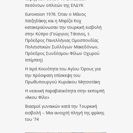
πεσόντων οπλιτών της ΕΛΔΥΚ
Eurovision 1976. Όταν ο Μάνος
Χατζηδάκης και η Μαρίζα Κοχ
κατακεραύνωσαν την τουρκική εισβολή
στην Κύπρο (Γεώργιος Τάτσιος, τ.
Πρόεδρος Πανελλήνιας Ομοσπονδίας
Πολιτιστικών Συλλόγων Μακεδόνων,
Πρόεδρος Συνδέσμου Φίλων Οχυρού
Ιστίμπεη)
Η Ιερά Κοινότητα του Αγίου Όρους για
την πρόσφατη επίσκεψη του
Πρωθυπουργού Κυριάκου Μητσοτάκη
Η νεανική παραβατικότητα στην εκπομπή
«Άκου Φίλε»
Βιασμοί γυναικών κατά την Τουρκική
εισβολή – Μια ανοιχτή πληγή της φρίκης
του ’74