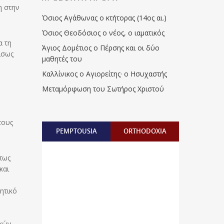
η στην
Όσιος Αγάθωνας ο κτήτορας (14ος αι.)
Όσιος Θεοδόσιος ο νέος, ο ιαματικός
α τη
Άγιος Δομέτιος ο Πέρσης και οι δύο
ίσως
μαθητές του
Καλλίνικος ο Αγιορείτης · ο Ησυχαστής
Μεταμόρφωση του Σωτήρος Χριστού
τους
PEMPTOUSIA
ORTHODOXIA
πως
και
ητικό
ικών