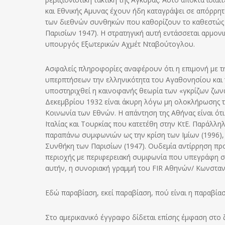
και Εθνικής Αμυνας έχουν ήδη καταγράψει σε απόρρητ
των διεθνών συνθηκών που καθορίζουν το καθεστώς κ
Παρισίων 1947). Η στρατηγική αυτή εντάσσεται αρμον
υπουργός Εξωτερικών Αχμέτ Νταβούτογλου.
Ασφαλείς πληροφορίες αναφέρουν ότι η επιμονή με τ
υπερπτήσεων την ελληνικότητα του Αγαθονησίου και
υποστηριχθεί η καινοφανής θεωρία των «γκρίζων ζωνώ
Δεκεμβρίου 1932 είναι άκυρη λόγω μη ολοκλήρωσης τ
Κοινωνία των Εθνών. Η απάντηση της Αθήνας είναι ότ
Ιταλίας και Τουρκίας που κατετέθη στην ΚτΕ. Παράλλ
παραπάνω συμφωνιών ως την κρίση των Ιμίων (1996), 
Συνθήκη των Παρισίων (1947). Ουδεμία αντίρρηση προ
περιοχής με περιφερειακή συμφωνία που υπεγράφη σ
αυτήν, η συνοριακή γραμμή του FΙR Αθηνών/ Κωνσταντ
Εδώ παραβίαση, εκεί παραβίαση, πού είναι η παραβίασ
Στο αμερικανικό έγγραφο δίδεται επίσης έμφαση στο