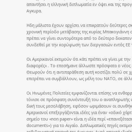
απαντήσει η ελληνική διπλωματία εν όψει και της πρ
Αγκυρα.
Ηδη μάλιστα έχουν αρχίσει να επικρατούν δεύτερες σ
χρονική περίοδο μετάβασης της κυρίας Μπακογιάννη στ
πρέπει να γίνει συντομότερα από το δεύτερο δεκαπεν
συνδεθεί με την κορύφωση των διεργασιών εντός ΕΕ γ
Οι Αμερικανοί εκτιμούν ότι κάτι πρέπει να γίνει με 
διαφορές» . Το επεσήμανε άλλωστε πρόσφατα ο νέος
Θεωρούν ότι η αντιπαράθεση αυτή κοστίζει πολύ σε 
επιτρέπει να συμβάλλουν, ως μέλη του ΝΑΤΟ, σε άλλα
Οι Ηνωμένες Πολιτείες εμφανίζονται επίσης να ενθαρ
τόνισε σε πρόσφατη συνέντευξή του ο αναπληρωτής υ
δική τους μεσολάβηση, εφόσον ωριμάσουν οι συνθήκ
Αμερικανοί επεξεργάζονται ιδέες για έναν «οδικό χά
σημείο του «non paper» είναι η ιδέα περί «επανεξέταση
documents») για το Αιγαίο. Διπλωματικές πηγές εκτιμο
ρεβιζιονιστική τακτική της Αγκυρας. Αυτό αποκτά ιδι