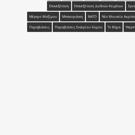
Επανεξέταση
Επανεξέταση Διεθνών Κειμένων
Ερντ
Μέγαρο Μαξίμου
Μπακογιάννη
ΝΑΤΟ
Νέο Μουσείο Ακρόπ
Παραβιάσεις
Παραβιάσεις Εναερίου Χώρου
Το Βήμα
Υπερπ