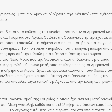
βερνήσεως Ομπάμα οι Αμερικανοί ρίχνουν την ιδέα περί «επανεξέτασ
αίου
 διέπουν το καθεστώς του Αιγαίου προτείνουν οι Αμερικανοί ως 
 και Τουρκίας στο Αιγαίο. Οι ιδέες της Ουάσιγκτον εμπεριέχονται σ
του οποίου αποκαλύπτει σήμερα «Το Βήμα»- που βρίσκεται εν γνώσ
Εξωτερικών. Το «non paper» παρεδόθη στην ελληνική πλευρά από 
μέρες πριν από την τελικώς ματαιωθείσα επίσκεψη του τούρκου
 του Νέου Μουσείου της Ακρόπολης, κατά τη διάρκεια της οποίας
Κ. Καραμανλή. Σύμφωνα με αξιόπιστες πληροφορίες, οι Αμερικανοί
τεί σήμερα στο Αιγαίο, ζητώντας αμοιβαία κατανόηση των θέσεων τ
ίζεται να ανέχεται και κατ΄ επέκταση να ενθαρρύνει εμμέσως την
τι που αποτελεί πάγια τακτική της Αγκυρας από την κρίση των Ιμίων 
ιο του εναγκαλισμού της Τουρκίας, η οποία έχει αναβαθμιστεί ραγδα
 στη Μέση Ανατολή), καθώς και της εξάλειψης των όποιων εμποδίω
ν ΕΕ. Το γεγονός αυτό θέτει καίρια ερωτήματα στα οποία πρέπει να