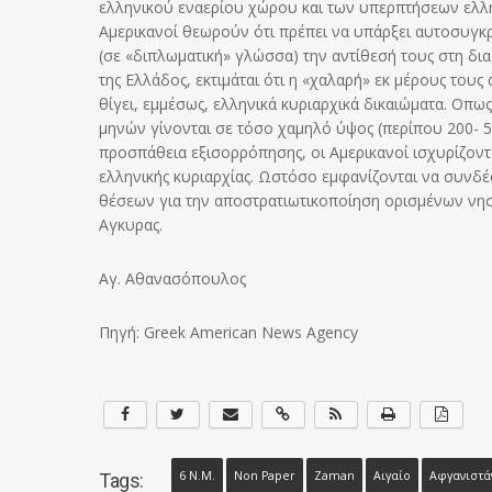
ελληνικού εναερίου χώρου και των υπερπτήσεων ελλη
Αμερικανοί θεωρούν ότι πρέπει να υπάρξει αυτοσυγκρ
(σε «διπλωματική» γλώσσα) την αντίθεσή τους στη δι
της Ελλάδος, εκτιμάται ότι η «χαλαρή» εκ μέρους του
θίγει, εμμέσως, ελληνικά κυριαρχικά δικαιώματα. Οπ
μηνών γίνονται σε τόσο χαμηλό ύψος (περίπου 200- 
προσπάθεια εξισορρόπησης, οι Αμερικανοί ισχυρίζοντα
ελληνικής κυριαρχίας. Ωστόσο εμφανίζονται να συνδέ
θέσεων για την αποστρατιωτικοποίηση ορισμένων νησ
Αγκυρας.
Αγ. Αθανασόπουλος
Πηγή: Greek American News Agency
6 Ν.μ.
Non Paper
Zaman
Αιγαίο
Αφγανιστά
Tags: