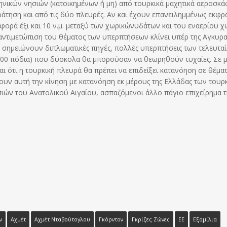
νικών νησιών (κατοικημένων ή μη) από τουρκικά μαχητικά αεροσκά
άτηση και από τις δύο πλευρές. Αν και έχουν επανειλημμένως εκφρ
αφορά έξι και 10 ν.μ. μεταξύ των χωρικώνυδάτων και του εναερίου 
ς αντιμετώπιση του θέματος των υπερπτήσεων κλίνει υπέρ της Αγκυρα
ως σημειώνουν διπλωματικές πηγές, πολλές υπερπτήσεις των τελευτα
500 πόδια) που δύσκολα θα μπορούσαν να θεωρηθούν τυχαίες. Σε μ
ι ότι η τουρκική πλευρά θα πρέπει να επιδείξει κατανόηση σε θέμα
ουν αυτή την κίνηση με κατανόηση εκ μέρους της Ελλάδας των τουρ
ιών του Ανατολικού Αιγαίου, ασπαζόμενοι άλλο πάγιο επιχείρημα τ
ν
Αχμέτ
Αχμέτ Νταβούτογλου
Γκόρντον
Γκρίζες Ζώνες
ΕΕ
Εξαμίλια