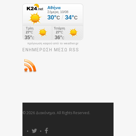
πρόγνωση καιρού από το weather.gr
ΕΝΗΜΈΡΩΣΉ ΜΕΣΩ RSS
© 2026 Διακόνημα. All Rights Reserved.