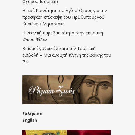
Οχυρού Ιστίμπεη)
Η Ιερά Κοινότητα του Αγίου Όρους για την
πρόσφατη επίσκεψη του Πρωθυπουργού
Κυριάκου Μητσοτάκη
Η νεανική παραβατικότητα στην εκπομπή
«Άκου Φίλε»
Βιασμοί γυναικών κατά την Τουρκική
εισβολή – Μια ανοιχτή πληγή της φρίκης του
’74
Ελληνικά
English