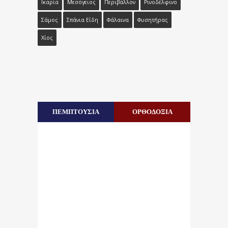
Ικαρία
Μεσόγειος
Περιβάλλον
Ρινοδέλφινο
Σάμος
Σπάνια Είδη
Φάλαινα
Φυσητήρας
Χίος
ΠΕΜΠΤΟΥΣΙΑ
ΟΡΘΟΔΟΞΙΑ