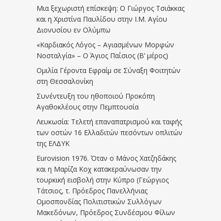
Μια ξεχωριστή επίσκεψη: Ο Γιώργος Τσιάκκας
και η Χριστίνα Παυλίδου στην Ι.Μ. Αγίου
Διονυσίου εν Ολύμπω
«Καρδιακός Λόγος – Αγιασμένων Μορφών
Νοσταλγία» – Ο Άγιος Παΐσιος (Β’ μέρος)
Ομιλία Γέροντα Εφραίμ σε Σύναξη Φοιτητών
στη Θεσσαλονίκη
Συνέντευξη του ηθοποιού Προκόπη
Αγαθοκλέους στην Πεμπτουσία
Λευκωσία: Τελετή επαναπατρισμού και ταφής
των οστών 16 Ελλαδιτών πεσόντων οπλιτών
της ΕΛΔΥΚ
Eurovision 1976. Όταν ο Μάνος Χατζηδάκης
και η Μαρίζα Κοχ κατακεραύνωσαν την
τουρκική εισβολή στην Κύπρο (Γεώργιος
Τάτσιος, τ. Πρόεδρος Πανελλήνιας
Ομοσπονδίας Πολιτιστικών Συλλόγων
Μακεδόνων, Πρόεδρος Συνδέσμου Φίλων