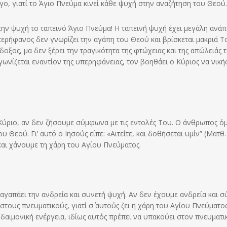
ίγο, γιατί το Άγιο Πνεύμα κινεί κάθε ψυχή στην αναζήτηση του Θεού.
ην ψυχή το ταπεινό Άγιο Πνεύμα! Η ταπεινή ψυχή έχει μεγάλη ανά
περήφανος δεν γνωρίζει την αγάπη του Θεού και βρίσκεται μακριά Τ
οξος, μα δεν ξέρει την τραγικότητα της φτώχειας και της απώλειάς 
ωνίζεται εναντίον της υπερηφάνειας, τον βοηθάει ο Κύριος να νική
 Κύριο, αν δεν ζήσουμε σύμφωνα με τις εντολές Του. Ο άνθρωπος ό
υ Θεού. Γι’ αυτό ο Ιησούς είπε: «Αιτείτε, και δοθήσεται υμίν” (Ματθ. 
 και χάνουμε τη χάρη του Αγίου Πνεύματος.
 αγαπάει την ανδρεία και συνετή ψυχή. Αν δεν έχουμε ανδρεία και σ
στους πνευματικούς, γιατί σ΄ αυτούς ζει η χάρη του Αγίου Πνεύματος
αιμονική ενέργεια, ιδίως αυτός πρέπει να υπακούει στον πνευματικ