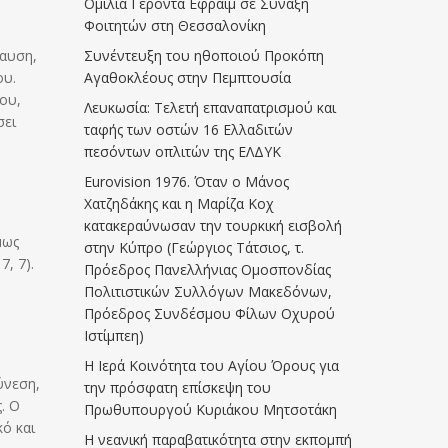
Ομιλία Γέροντα Εφραίμ σε Σύναξη
Φοιτητών στη Θεσσαλονίκη
παυση,
Συνέντευξη του ηθοποιού Προκόπη
ου.
Αγαθοκλέους στην Πεμπτουσία
του,
Λευκωσία: Τελετή επαναπατρισμού και
σει
ταφής των οστών 16 Ελλαδιτών
πεσόντων οπλιτών της ΕΛΔΥΚ
Eurovision 1976. Όταν ο Μάνος
Χατζηδάκης και η Μαρίζα Κοχ
κατακεραύνωσαν την τουρκική εισβολή
μως
στην Κύπρο (Γεώργιος Τάτσιος, τ.
7, 7).
Πρόεδρος Πανελλήνιας Ομοσπονδίας
Πολιτιστικών Συλλόγων Μακεδόνων,
Πρόεδρος Συνδέσμου Φίλων Οχυρού
Ιστίμπεη)
Η Ιερά Κοινότητα του Αγίου Όρους για
ύνεση,
την πρόσφατη επίσκεψη του
. Ο
Πρωθυπουργού Κυριάκου Μητσοτάκη
ό και
Η νεανική παραβατικότητα στην εκπομπή