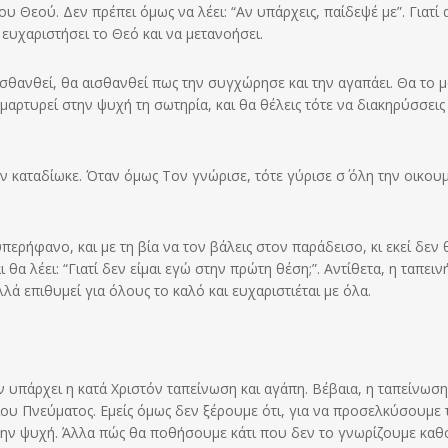
υ Θεού. Δεν πρέπει όμως να λέει: “Αν υπάρχεις, παίδεψέ με”. Γιατί 
 ευχαριστήσει το Θεό και να μετανοήσει.
σθανθεί, θα αισθανθεί πως την συγχώρησε και την αγαπάει. Θα το μ
μαρτυρεί στην ψυχή τη σωτηρία, και θα θέλεις τότε να διακηρύσσεις 
 καταδίωκε. Όταν όμως Τον γνώρισε, τότε γύρισε σ΄ όλη την οικου
 υπερήφανο, και με τη βία να τον βάλεις στον παράδεισο, κι εκεί δεν 
 θα λέει: “Γιατί δεν είμαι εγώ στην πρώτη θέση;”. Αντίθετα, η ταπειν
λλά επιθυμεί για όλους το καλό και ευχαριστιέται με όλα.
ν υπάρχει η κατά Χριστόν ταπείνωση και αγάπη. Βέβαια, η ταπείνωσ
ίου Πνεύματος. Εμείς όμως δεν ξέρουμε ότι, για να προσελκύσουμε 
 την ψυχή. Άλλα πώς θα ποθήσουμε κάτι που δεν το γνωρίζουμε καθ