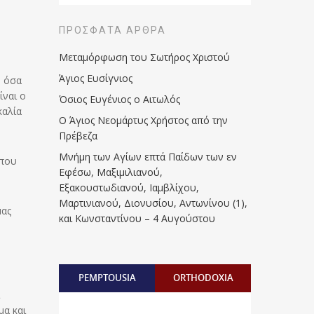
ΠΡΌΣΦΑΤΑ ΆΡΘΡΑ
Μεταμόρφωση του Σωτήρος Χριστού
Άγιος Ευσίγνιος
, όσα
ίναι ο
Όσιος Ευγένιος ο Αιτωλός
καλία
Ο Άγιος Νεομάρτυς Χρήστος από την
Πρέβεζα
Μνήμη των Aγίων επτά Παίδων των εν
 που
Eφέσω, Mαξιμιλιανού,
Eξακουστωδιανού, Iαμβλίχου,
Mαρτινιανού, Διονυσίου, Aντωνίνου (1),
μας
και Kωνσταντίνου – 4 Αυγούστου
PEMPTOUSIA
ORTHODOXIA
μα και