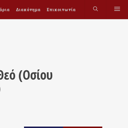
άρια
Διακόνημα
Επικοινωνία
Θεό (Οσίου
)