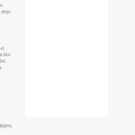
οι
ή στην
υς
α δεν
θεί
α
ρχεις,