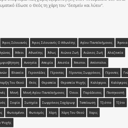
υματικό έδωσε ο Θεός τη χάρη του “δεσμείν και λύειν”.
Άγιος Σιλουανός
Άγιος Σιλουανός Ο Αθωνίτης
Αγίου Παντελεήμονος
Άγνοια
Αγώνας
Άθεοι
Αθωνίτης
Άθως
Αιώνια Ζωή
Αιώνιος Ζωή
Αλαζονεία
Αμφισβήτηση
Ανοησία
Απειρία
Απιστία
Άπιστοι
Απόστολοι
ανών
Βλακεία
Γεροντάδες
Γέροντας
Γέροντας Σωφρόνιος
Γέροντες
Γν
παρξη Του Θεού
Θεός
Θεραπεία
Θεραπεία Ψυχής
Καλόγεροι
Καλόγερος
νές
Μονή
Μονή Αγίου Παντελεήμονος
Όσιοι
Παράδεισος
Πεντηκοστή
ανός
Σοφία
Σωτηρία
Σωφρόνιος Σαχάρωφ
Ταπείνωση
Τζιόττο
Τζότο
ως
Φωτισμένοι
Φωτισμός
Χάρη
Χάρη Του Θεού
Χαρις
α Ψυχής