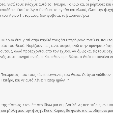
, γιατί τους ενίσχυε αυτό το Πνεύμα. Το ίδιο και οι μάρτυρες και 
κοπάθεια. Γιατί το Άγιο Πνεύμα, το αγαθό και γλυκύ, έλκει την ψυχ
α του Αγίου Πνεύματος, δεν φοβάται τα βασανιστήρια.
Μιλούν έτσι γιατί στην καρδιά τους ζει υπερήφανο πνεύμα, που το
ησίας του Θεού. Νομίζουν πως είναι σοφοί, ενώ στην πραγματικότητ
ικοί τους, αλλά προέρχονται από τον εχθρό. Αν όμως κανείς τους δεχ
ενής με το πονηρό πνεύμα. Και είθε να μη δώσει ο Θεός σε κανένα ν
υ Πνεύματος, που τους κάνει συγγενείς του Θεού. Οι άγιοι νιώθουν
Πατέρα, και γι’ αυτό λένε: “Πάτερ ημών…”.
της πίστεως. Στον άπιστο δίνω μια συμβουλή. Ας πει: “Κύριε, αν υπά
ά και μ’ όλη μου την ψυχή”. Και ο Κύριος θα φωτίσει οπωσδήποτε μια