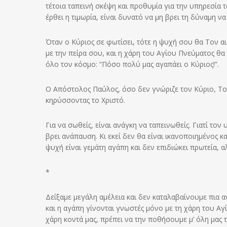
τέτοια ταπεινή σκέψη και προθυμία για την υπηρεσία το
έρθει η τιμωρία, είναι δυνατό να μη βρει τη δύναμη να
Όταν ο Κύριος σε φωτίσει, τότε η ψυχή σου θα Τον αι
με την πείρα σου, και η χάρη του Αγίου Πνεύματος θα 
όλο τον κόσμο: “Πόσο πολύ μας αγαπάει ο Κύριος!”.
Ο Απόστολος Παύλος, όσο δεν γνώριζε τον Κύριο, Τον
κηρύσσοντας το Χριστό.
Για να σωθείς, είναι ανάγκη να ταπεινωθείς. Γιατί τον
βρει ανάπαυση. Κι εκεί δεν θα είναι ικανοποιημένος και
ψυχή είναι γεμάτη αγάπη και δεν επιδιώκει πρωτεία, α
*
Δείξαμε μεγάλη αμέλεια και δεν καταλαβαίνουμε πια α
και η αγάπη γίνονται γνωστές μόνο με τη χάρη του Αγ
χάρη κοντά μας, πρέπει να την ποθήσουμε μ’ όλη μας