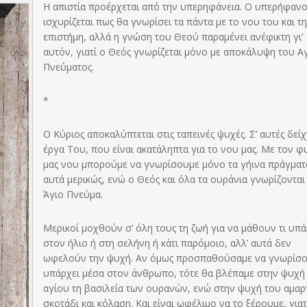
Η απιστία προέρχεται από την υπερηφάνεια. Ο υπερήφανο
ισχυρίζεται πως θα γνωρίσει τα πάντα με το νου του και τ
επιστήμη, αλλά η γνώση του Θεού παραμένει ανέφικτη γι’
αυτόν, γιατί ο Θεός γνωρίζεται μόνο με αποκάλυψη του Α
Πνεύματος.
*
Ο Κύριος αποκαλύπτεται στις ταπεινές ψυχές. Σ’ αυτές δείχ
έργα Του, που είναι ακατάληπτα για το νου μας. Με τον φ
μας νου μπορούμε να γνωρίσουμε μόνο τα γήινα πράγματα
αυτά μερικώς, ενώ ο Θεός και όλα τα ουράνια γνωρίζονται
Άγιο Πνεύμα.
Μερικοί μοχθούν σ’ όλη τους τη ζωή για να μάθουν τι υπά
στον ήλιο ή στη σελήνη ή κάτι παρόμοιο, αλλ’ αυτά δεν
ωφελούν την ψυχή. Αν όμως προσπαθούσαμε να γνωρίσο
υπάρχει μέσα στον άνθρωπο, τότε θα βλέπαμε στην ψυχή
αγίου τη βασιλεία των ουρανών, ενώ στην ψυχή του αμα
σκοτάδι και κόλαση. Και είναι ωφέλιμο να το ξέρουμε, γιατ