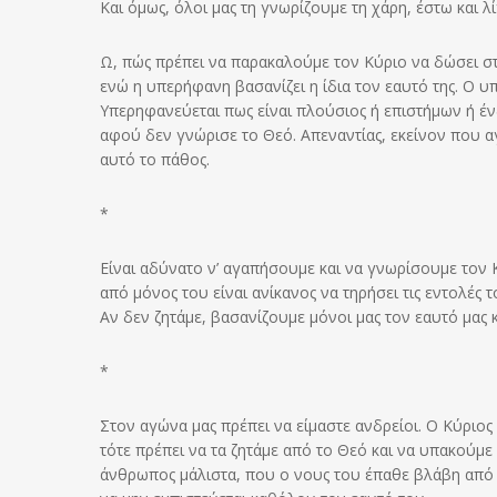
Και όμως, όλοι μας τη γνωρίζουμε τη χάρη, έστω και λ
Ω, πώς πρέπει να παρακαλούμε τον Κύριο να δώσει στ
ενώ η υπερήφανη βασανίζει η ίδια τον εαυτό της. Ο υ
Υπερηφανεύεται πως είναι πλούσιος ή επιστήμων ή ένδ
αφού δεν γνώρισε το Θεό. Απεναντίας, εκείνον που αγ
αυτό το πάθος.
*
Είναι αδύνατο ν’ αγαπήσουμε και να γνωρίσουμε τον
από μόνος του είναι ανίκανος να τηρήσει τις εντολές το
Αν δεν ζητάμε, βασανίζουμε μόνοι μας τον εαυτό μας
*
Στον αγώνα μας πρέπει να είμαστε ανδρείοι. Ο Κύριος
τότε πρέπει να τα ζητάμε από το Θεό και να υπακούμε 
άνθρωπος μάλιστα, που ο νους του έπαθε βλάβη από δ