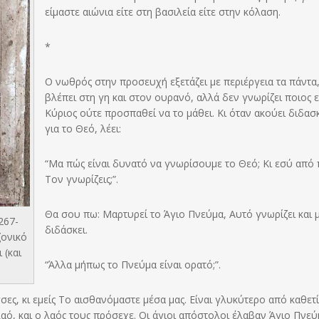
είμαστε αιώνια είτε στη βασιλεία είτε στην κόλαση.
*
Ο νωθρός στην προσευχή εξετάζει με περιέργεια τα πάντα
βλέπει στη γη και στον ουρανό, αλλά δεν γνωρίζει ποιος ε
Κύριος ούτε προσπαθεί να το μάθει. Κι όταν ακούει διδασ
για το Θεό, λέει:
“Μα πώς είναι δυνατό να γνωρίσουμε το Θεό; Κι εσύ από
Τον γνωρίζεις;”.
Θα σου πω: Μαρτυρεί το Άγιο Πνεύμα, Αυτό γνωρίζει και 
267-
διδάσκει.
ζονικό
 (και
“Άλλα μήπως το Πνεύμα είναι ορατό;”.
σες, κι εμείς Το αισθανόμαστε μέσα μας. Είναι γλυκύτερο από καθετί
αό, και ο λαός τους πρόσεχε. Οι άγιοι απόστολοι έλαβαν Άγιο Πνεύ