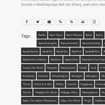
δυνατό ν΄ απαλλαγούμε από την πλάνη, γιατί στον πνε
Αγάπη
Άγιο Όρος
Άγιο Πνεύμα
Άγιοι
Άγιος
Tags:
Αγνωστικισμός
Αγνωστικιστές
Αγνωστικιστής
Αμαρτήματα
Αμαρτία
Αμαρτίες
Αμέλεια
Αμφιβολίες
Απόστολος Παύλος
Απώλεια
Αφροσύνη
Βασιλεία Των Ουρ
Γνώση Του Θεού
Έπαρση
Επιφοίτηση
Έσσεξ
Ζωή
Η Ύ
Καταδίκη
Κόλαση
Μοναστήρια
Μοναχοί
Μοναχός
Μο
Πίστη
Πίστη Στο Θεό
Πλάνη
Ρωσικό
Σαχάρωφ
Σιλου
Τζόττο
Ύπαρξη Του Θεού
Υπάρχει Θεός;
Υπερηφάνεια
Φ
Χάρις Του Αγίου Πνεύματος
Χάρις Του Θεού
Ψυχή
Ωφέλει