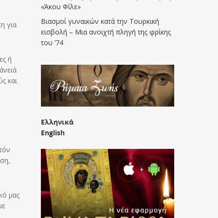
«Άκου Φίλε»
Βιασμοί γυναικών κατά την Τουρκική
η για
εισβολή – Μια ανοιχτή πληγή της φρίκης
του ’74
ες ή
άνειά
ς και
Ελληνικά
English
υτόν
ση,
κό μας
με