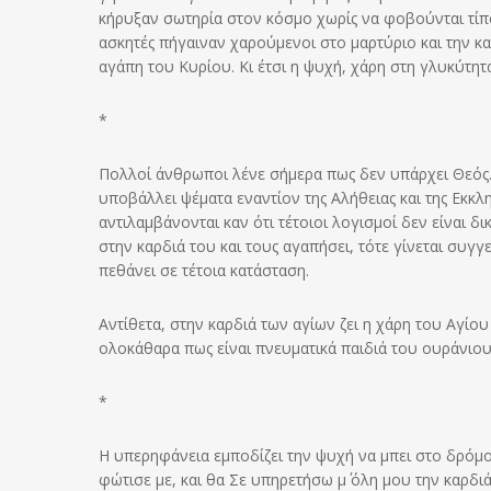
κήρυξαν σωτηρία στον κόσμο χωρίς να φοβούνται τίποτα
ασκητές πήγαιναν χαρούμενοι στο μαρτύριο και την κα
αγάπη του Κυρίου. Κι έτσι η ψυχή, χάρη στη γλυκύτητ
*
Πολλοί άνθρωποι λένε σήμερα πως δεν υπάρχει Θεός. 
υποβάλλει ψέματα εναντίον της Αλήθειας και της Εκκλ
αντιλαμβάνονται καν ότι τέτοιοι λογισμοί δεν είναι δ
στην καρδιά του και τους αγαπήσει, τότε γίνεται συγγ
πεθάνει σε τέτοια κατάσταση.
Αντίθετα, στην καρδιά των αγίων ζει η χάρη του Αγίο
ολοκάθαρα πως είναι πνευματικά παιδιά του ουράνιου 
*
Η υπερηφάνεια εμποδίζει την ψυχή να μπει στο δρόμο 
φώτισε με, και θα Σε υπηρετήσω μ΄ όλη μου την καρδι