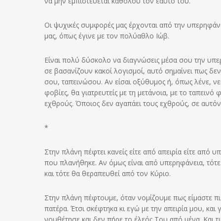
να μην εμπιστεύεται καθόλου τον εαυτό του.
Οι ψυχικές συμφορές μας έρχονται από την υπερηφάνε
μας, όπως έγινε με τον πολύαθλο Ιώβ.
Είναι πολύ δύσκολο να διαγνώσεις μέσα σου την υπε
σε βασανίζουν κακοί λογισμοί, αυτό σημαίνει πως δεν
σου, ταπεινώσου. Αν είσαι οξύθυμος ή, όπως λένε, νε
φοβίες, θα γιατρευτείς με τη μετάνοια, με το ταπεινό
εχθρούς. Όποιος δεν αγαπάει τους εχθρούς, σε αυτόν
*
Στην πλάνη πέφτει κανείς είτε από απειρία είτε από υ
που πλανήθηκε. Αν όμως είναι από υπερηφάνεια, τότε
και τότε θα θεραπευθεί από τον Κύριο.
Στην πλάνη πέφτουμε, όταν νομίζουμε πως είμαστε πιο
πατέρα. Έτσι σκέφτηκα κι εγώ με την απειρία μου, και 
νουθέτησε και δεν πήρε το έλεός Του από μένα. Και 