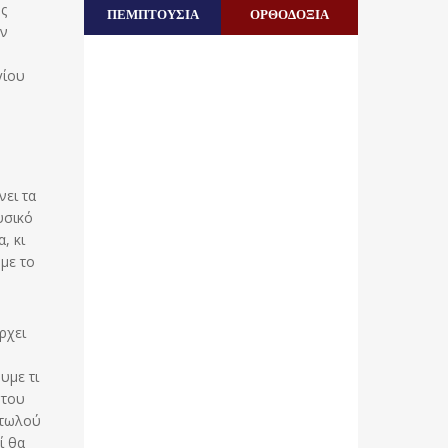
ς
ΠΕΜΠΤΟΥΣΙΑ
ΟΡΘΟΔΟΞΙΑ
ην
γίου
νει τα
υσικό
, κι
 με το
ρχει
υμε τι
 του
ρτωλού
ί θα