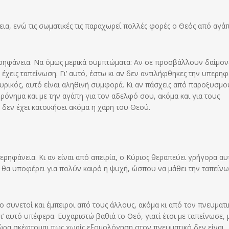
ια, ενώ τις σωματικές τις παραχωρεί πολλές φορές ο Θεός από αγάπ
ρηφάνεια. Να όμως μερικά συμπτώματα: Αν σε προσβάλλουν δαίμον
 έχεις ταπείνωση. Γι’ αυτό, έστω κι αν δεν αντιλήφθηκες την υπερηφ
υρικός, αυτό είναι αληθινή συμφορά. Κι αν πάσχεις από παροξυσμού
 φρόνημα και με την αγάπη για τον αδελφό σου, ακόμα και για τους
 δεν έχει κατοικήσει ακόμα η χάρη του Θεού.
περηφάνεια. Κι αν είναι από απειρία, ο Κύριος θεραπεύει γρήγορα α
 θα υποφέρει για πολύν καιρό η ψυχή, ώσπου να μάθει την ταπείνω
 συνετοί και έμπειροι από τους άλλους, ακόμα κι από τον πνευματι
γι’ αυτό υπέφερα. Ευχαριστώ βαθιά το Θεό, γιατί έτσι με ταπείνωσε, 
τώρα σκέφτομαι πως χωρίς εξομολόγηση στον πνευματικό δεν είναι