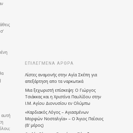
αν
άθεις
σ’
μένη
ΕΠΙΛΕΓΜΈΝΑ ΆΡΘΡΑ
θα
Λίστες αναμονής στην Αγία Σκέπη για
ή
απεξάρτηση απο τα ναρκωτικά
Μια ξεχωριστή επίσκεψη: Ο Γιώργος
Τσιάκκας και η Χριστίνα Παυλίδου στην
Ι.Μ. Αγίου Διονυσίου εν Ολύμπω
«Καρδιακός Λόγος – Αγιασμένων
η αυτή
Μορφών Νοσταλγία» – Ο Άγιος Παΐσιος
τη
(Β’ μέρος)
όλου;