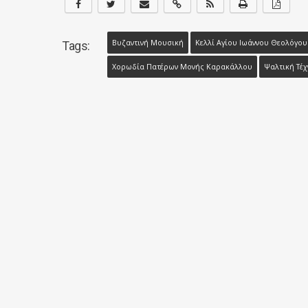
Βυζαντινή Μουσική
Κελλί Αγίου Ιωάννου Θεολόγου
Tags:
Χορωδία Πατέρων Μονής Καρακάλλου
Ψαλτική Τέχ