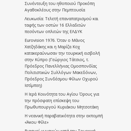
Συνέντευξη του ηθοποιού Προκόπη
Αγαθοκλέους στην Πεμπτουσία
Λευκωσία: Τελετή επαναπατρισμού και
ταφής των οστών 16 Ελλαδιτών
πεσόντων οπλιτών της ΕΛΔΥΚ
Eurovision 1976. Όταν ο Μάνος
Χατζηδάκης και η Μαρίζα Κοχ
κατακεραύνωσαν την τουρκική εισβολή
στην Κύπρο (Γεώργιος Τάτσιος, τ.
Πρόεδρος Πανελλήνιας Ομοσπονδίας
Πολιτιστικών Συλλόγων Μακεδόνων,
Πρόεδρος Συνδέσμου Φίλων Οχυρού
Ιστίμπεη)
Η Ιερά Κοινότητα του Αγίου Όρους για
την πρόσφατη επίσκεψη του
Πρωθυπουργού Κυριάκου Μητσοτάκη
Η νεανική παραβατικότητα στην εκπομπή
«Άκου Φίλε»
Βιασμοί γυναικών κατά την Τουρκική