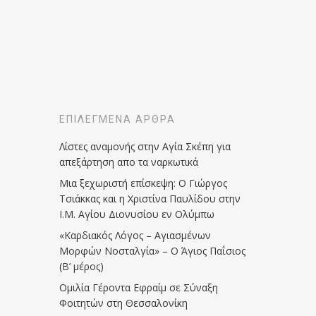
ΕΠΙΛΕΓΜΈΝΑ ΆΡΘΡΑ
Λίστες αναμονής στην Αγία Σκέπη για
απεξάρτηση απο τα ναρκωτικά
Μια ξεχωριστή επίσκεψη: Ο Γιώργος
Τσιάκκας και η Χριστίνα Παυλίδου στην
Ι.Μ. Αγίου Διονυσίου εν Ολύμπω
«Καρδιακός Λόγος – Αγιασμένων
Μορφών Νοσταλγία» – Ο Άγιος Παΐσιος
(Β’ μέρος)
Ομιλία Γέροντα Εφραίμ σε Σύναξη
Φοιτητών στη Θεσσαλονίκη