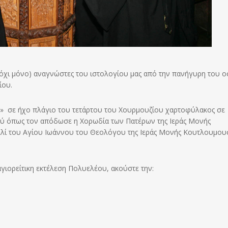
 όχι μόνο) αναγνώστες του ιστολογίου μας από την πανήγυρη του ο
ίου.
» σε ήχο πλάγιο του τετάρτου του Χουρμουζίου χαρτοφύλακος σε
ού όπως τον απόδωσε
η Χορωδία των Πατέρων της Ιεράς Μονής
ελλί του Αγίου Ιωάννου του Θεολόγου της Ιεράς Μονής Κουτλουμου
αγιορείτικη εκτέλεση Πολυελέου, ακούστε την: