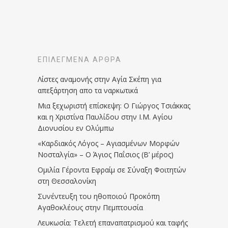
ΕΠΙΛΕΓΜΈΝΑ ΆΡΘΡΑ
Λίστες αναμονής στην Αγία Σκέπη για
απεξάρτηση απο τα ναρκωτικά
Μια ξεχωριστή επίσκεψη: Ο Γιώργος Τσιάκκας
και η Χριστίνα Παυλίδου στην Ι.Μ. Αγίου
Διονυσίου εν Ολύμπω
«Καρδιακός Λόγος – Αγιασμένων Μορφών
Νοσταλγία» – Ο Άγιος Παΐσιος (Β’ μέρος)
Ομιλία Γέροντα Εφραίμ σε Σύναξη Φοιτητών
στη Θεσσαλονίκη
Συνέντευξη του ηθοποιού Προκόπη
Αγαθοκλέους στην Πεμπτουσία
Λευκωσία: Τελετή επαναπατρισμού και ταφής