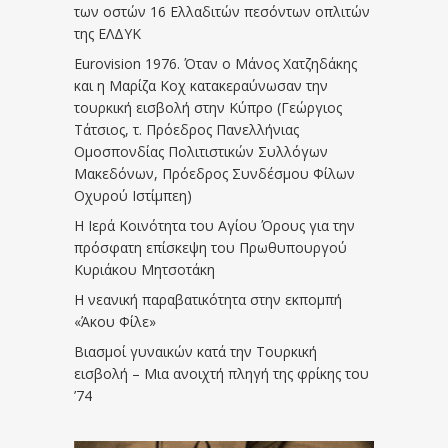
των οστών 16 Ελλαδιτών πεσόντων οπλιτών
της ΕΛΔΥΚ
Eurovision 1976. Όταν ο Μάνος Χατζηδάκης
και η Μαρίζα Κοχ κατακεραύνωσαν την
τουρκική εισβολή στην Κύπρο (Γεώργιος
Τάτσιος, τ. Πρόεδρος Πανελλήνιας
Ομοσπονδίας Πολιτιστικών Συλλόγων
Μακεδόνων, Πρόεδρος Συνδέσμου Φίλων
Οχυρού Ιστίμπεη)
Η Ιερά Κοινότητα του Αγίου Όρους για την
πρόσφατη επίσκεψη του Πρωθυπουργού
Κυριάκου Μητσοτάκη
Η νεανική παραβατικότητα στην εκπομπή
«Άκου Φίλε»
Βιασμοί γυναικών κατά την Τουρκική
εισβολή – Μια ανοιχτή πληγή της φρίκης του
’74