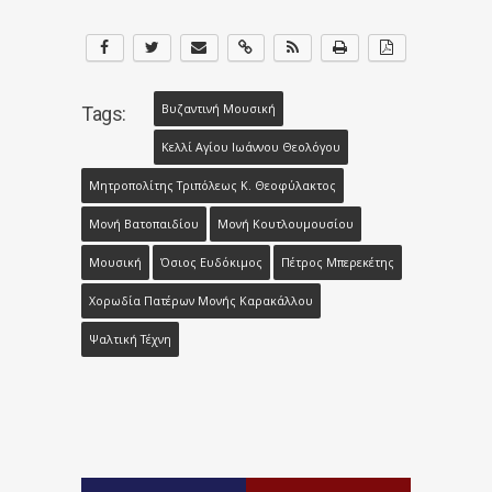
Βυζαντινή Μουσική
Tags:
Κελλί Αγίου Ιωάννου Θεολόγου
Μητροπολίτης Τριπόλεως Κ. Θεοφύλακτος
Μονή Βατοπαιδίου
Μονή Κουτλουμουσίου
Μουσική
Όσιος Ευδόκιμος
Πέτρος Μπερεκέτης
Χορωδία Πατέρων Μονής Καρακάλλου
Ψαλτική Τέχνη