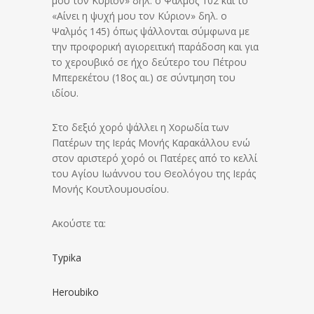
μου τον Κύριον» δηλ. ο Ψαλμός 102 και το
«Αίνει η ψυχή μου τον Κύριον» δηλ. ο
Ψαλμός 145) όπως ψάλλονται σύμφωνα με
την προφορική αγιορειτική παράδοση και για
το χερουβικό σε ήχο δεύτερο του Πέτρου
Μπερεκέτου (18ος αι.) σε σύντμηση του
ιδίου.
Στο δεξιό χορό ψάλλει η Χορωδία των
Πατέρων της Ιεράς Μονής Καρακάλλου ενώ
στον αριστερό χορό οι Πατέρες από το κελλί
του Αγίου Ιωάννου του Θεολόγου της Ιεράς
Μονής Κουτλουμουσίου.
Ακούστε τα:
Typika
Heroubiko