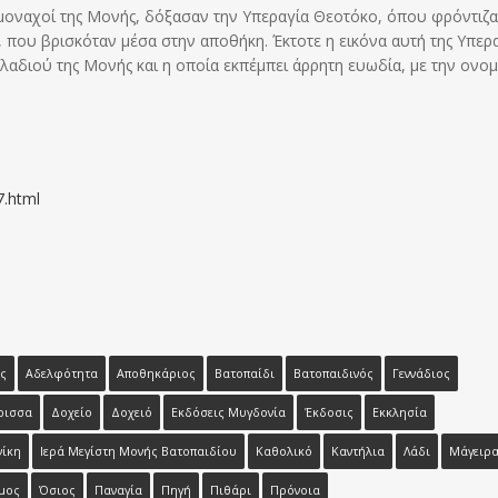
μοναχοί της Μονής, δόξασαν την Υπεραγία Θεοτόκο, όπου φρόντιζα
, που βρισκόταν μέσα στην αποθήκη. Έκτοτε η εικόνα αυτή της Υπερ
αδιού της Μονής και η οποία εκπέμπει άρρητη ευωδία, με την ονο
7.html
ς
Αδελφότητα
Αποθηκάριος
Βατοπαίδι
Βατοπαιδινός
Γεννάδιος
ρισσα
Δοχείο
Δοχειό
Εκδόσεις Μυγδονία
Έκδοσις
Εκκλησία
ίκη
Ιερά Μεγίστη Μονής Βατοπαιδίου
Καθολικό
Καντήλια
Λάδι
Μάγειρ
μος
Όσιος
Παναγία
Πηγή
Πιθάρι
Πρόνοια