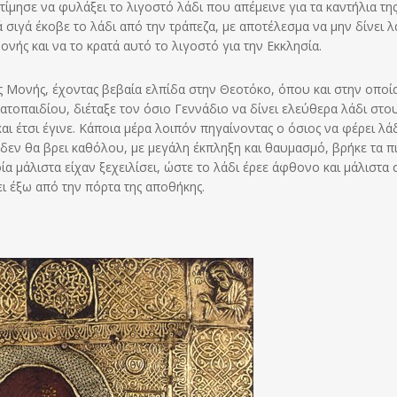
ίμησε να φυλάξει το λιγοστό λάδι που απέμεινε για τα καντήλια τη
γά σιγά έκοβε το λάδι από την τράπεζα, με αποτέλεσμα να μην δίνει λ
νής και να το κρατά αυτό το λιγοστό για την Εκκλησία.
 Μονής, έχοντας βεβαία ελπίδα στην Θεοτόκο, όπου και στην οποία
τοπαιδίου, διέταξε τον όσιο Γεννάδιο να δίνει ελεύθερα λάδι στο
ι έτσι έγινε. Κάποια μέρα λοιπόν πηγαίνοντας ο όσιος να φέρει λάδ
 δεν θα βρει καθόλου, με μεγάλη έκπληξη και θαυμασμό, βρήκε τα π
οία μάλιστα είχαν ξεχειλίσει, ώστε το λάδι έρεε άφθονο και μάλιστα 
ι έξω από την πόρτα της αποθήκης.