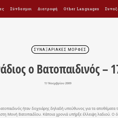
ες
Σύνδεσμοι
Διατροφή
Other Languages
Συναξ
ΣΥΝΑΞΑΡΙΑΚΈΣ ΜΟΡΦΈΣ
νάδιος ο Βατοπαιδινός – 
17 Νοεμβρίου 2009
Βατοπαιδινός ήταν δοχειάρης δηλαδή υπεύθυνος για τα αποθέματα 
ίστη Μονή Βατοπαιδίου. Κάποια χρονιά υπήρξε έλλειψη λαδιού. Ο ό