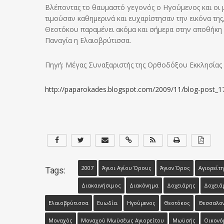
Βλέποντας το θαυμαστό γεγονός ο Ηγούμενος και οι 
τιμούσαν καθημερινά και ευχαρίστησαν την εικόνα της
Θεοτόκου παραμένει ακόμα και σήμερα στην αποθήκη λ
Παναγία η Ελαιοβρύτισσα.
Πηγή: Μέγας Συναξαριστής της Ορθοδόξου Εκκλησίας
http://paparokades.blogspot.com/2009/11/blog-post_1
2007
Άγιοι Αγίου Όρους
Άγιον Όρος
Αγιορείτη
Tags:
Διακαινήσιμος
Διακόνημα
Δοχειάρης
Δοχειά
Ελαιοβρύτισσα
Ευωδία.
Ηγούμενος
Θεοτόκος
Θεσσαλον
Μοναχός
Μοναχού Μωϋσέως Αγιορείτου
Μωϋσής
Οικονό