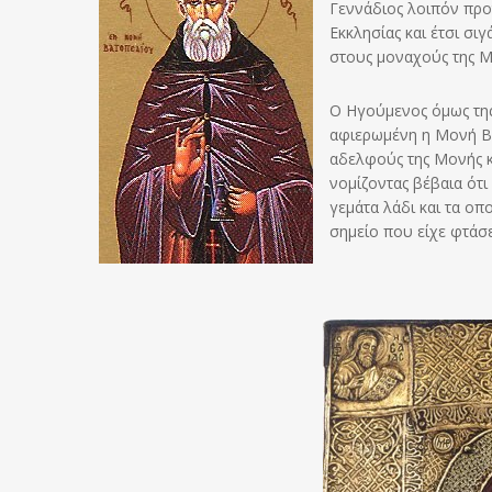
Γεννάδιος λοιπόν προτ
Εκκλησίας και έτσι σι
στους μοναχούς της Μο
Ο Ηγούμενος όμως της
αφιερωμένη η Μονή Βα
αδελφούς της Μονής κα
νομίζοντας βέβαια ότι
γεμάτα λάδι και τα οπ
σημείο που είχε φτάσε