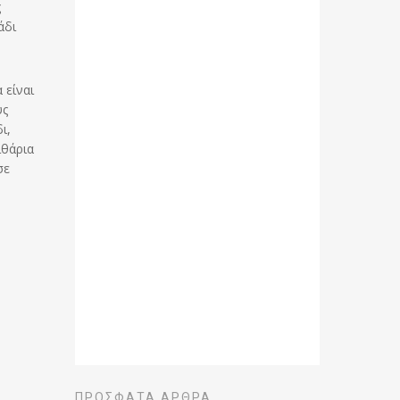
ς
άδι
 είναι
υς
ι,
ιθάρια
σε
ΠΡΌΣΦΑΤΑ ΆΡΘΡΑ