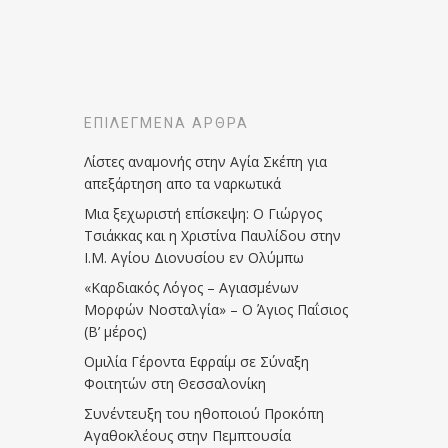
ΕΠΙΛΕΓΜΈΝΑ ΆΡΘΡΑ
Λίστες αναμονής στην Αγία Σκέπη για
απεξάρτηση απο τα ναρκωτικά
Μια ξεχωριστή επίσκεψη: Ο Γιώργος
Τσιάκκας και η Χριστίνα Παυλίδου στην
Ι.Μ. Αγίου Διονυσίου εν Ολύμπω
«Καρδιακός Λόγος – Αγιασμένων
Μορφών Νοσταλγία» – Ο Άγιος Παΐσιος
(Β’ μέρος)
Ομιλία Γέροντα Εφραίμ σε Σύναξη
Φοιτητών στη Θεσσαλονίκη
Συνέντευξη του ηθοποιού Προκόπη
Αγαθοκλέους στην Πεμπτουσία