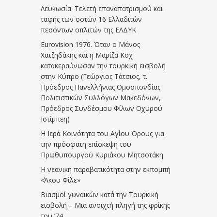
Λευκωσία: Τελετή επαναπατρισμού και
ταφής των οστών 16 Ελλαδιτών
πεσόντων οπλιτών της ΕΛΔΥΚ
Eurovision 1976. Όταν ο Μάνος
Χατζηδάκης και η Μαρίζα Κοχ
κατακεραύνωσαν την τουρκική εισβολή
στην Κύπρο (Γεώργιος Τάτσιος, τ.
Πρόεδρος Πανελλήνιας Ομοσπονδίας
Πολιτιστικών Συλλόγων Μακεδόνων,
Πρόεδρος Συνδέσμου Φίλων Οχυρού
Ιστίμπεη)
Η Ιερά Κοινότητα του Αγίου Όρους για
την πρόσφατη επίσκεψη του
Πρωθυπουργού Κυριάκου Μητσοτάκη
Η νεανική παραβατικότητα στην εκπομπή
«Άκου Φίλε»
Βιασμοί γυναικών κατά την Τουρκική
εισβολή – Μια ανοιχτή πληγή της φρίκης
του ’74