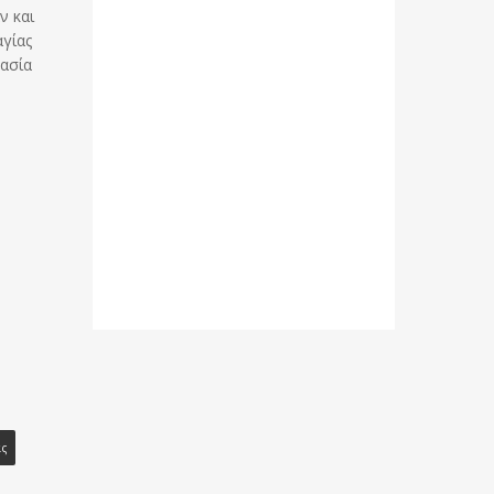
ν και
αγίας
μασία
ας