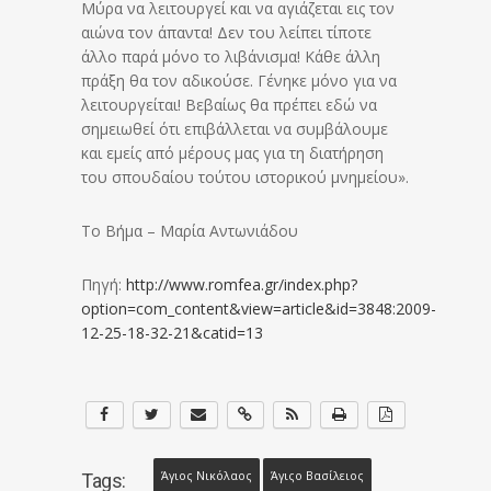
Μύρα να λειτουργεί και να αγιάζεται εις τον
αιώνα τον άπαντα! Δεν του λείπει τίποτε
άλλο παρά μόνο το λιβάνισμα! Κάθε άλλη
πράξη θα τον αδικούσε. Γένηκε μόνο για να
λειτουργείται! Βεβαίως θα πρέπει εδώ να
σημειωθεί ότι επιβάλλεται να συμβάλουμε
και εμείς από μέρους μας για τη διατήρηση
του σπουδαίου τούτου ιστορικού μνημείου».
To Βήμα – Μαρία Αντωνιάδου
Πηγή:
http://www.romfea.gr/index.php?
option=com_content&view=article&id=3848:2009-
12-25-18-32-21&catid=13
Άγιος Νικόλαος
Άγιςο Βασίλειος
Tags: