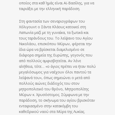
οποίος στα καθ΄ ημάς είναι Αϊ-Βασίλης, για να
ταιριάξει με την ελληνική παράδοση.
Στη φαντασία των σεναριογράφων του
Χόλιγουντ ο Σάντα Κλάους κατοικεί στη
Λαπωνία μαζί με τη γυναίκα, τα ξωτικά και
τους ταράνδους του. Το λείψανο του Αγίου
Νικολάου, επισκόπου Μύρων, φέρεται την
ίδια ώρα να βρίσκεται διαμελισμένο σε
διάφορα σημεία της Ευρώπης, γεγονός που
από πολλούς αμφισβητείται. Αν λένε
αλήθεια, τότε… «ο άγιος πρέπει να ήταν πολύ
μεγαλόσωμος για ναέχουν όλοι παντού τα
λείψανά του», όπως σημειώνει ο μετά από
πολλούς αιώνες διάδοχός του στον
μητροπολιτικό του θρόνο, Μητροπολίτης
Μύρων κ. Χρυσόστομος. Σύμφωνα με την
παράδοση, το σκήνωμα του αγίου βρισκόταν
ενταφιασμένο στην κατακόμβη του
καθεδρικού ναού στα Μύρα της Λυκίας.