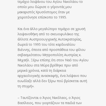
τεμάχιο λειψάνου του Αγίου Νικολάου το
οποίο μου δώρισε ο γέροντάς μου
μακαριστός Χρυσόστομος όταν με
χειροτόνησε επίσκοπο το 1995.
Και ένα άλλο μεγαλύτερο τεμάχιο σε χρυσή
λειψανοθήκη από το σκευοφυλάκιο της
άλλοτε Αυστροουγγρικής Αυτοκρατορίας,
δωρεά το 1995 του τότε καρδιναλίου
Βιέννης, έπειτα από προσπάθεια του φίλου
σεβασμιότατου Μητροπολίτη Αυστρίας κ.
Μιχαήλ. Ξέρω επίσης ότι στον Ναό του Αγίου
Νικολάου στα Μύρα βρέθηκε πριν από
μερικά χρόνια, κατά τη διάρκεια
αρχαιολογικής ανασκαφής, ένα λείψανο που
ευωδίαζε αλλά δεν ξέρω πού βρίσκεται αυτή
τη στιγμή».
– Ταυτίζονται ο Άγιος Νικόλαος, ο Άγιος
Βασίλειος, που γιορτάζουν τα παιδιά των