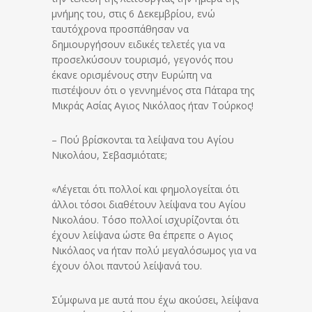
μνήμης του, στις 6 Δεκεμβρίου, ενώ
ταυτόχρονα προσπάθησαν να
δημιουργήσουν ειδικές τελετές για να
προσελκύσουν τουρισμό, γεγονός που
έκανε ορισμένους στην Ευρώπη να
πιστέψουν ότι ο γεννημένος στα Πάταρα της
Μικράς Ασίας Αγιος Νικόλαος ήταν Τούρκος!
– Πού βρίσκονται τα λείψανα του Αγίου
Νικολάου, Σεβασμιότατε;
«Λέγεται ότι πολλοί και φημολογείται ότι
άλλοι τόσοι διαθέτουν λείψανα του Αγίου
Νικολάου. Τόσο πολλοί ισχυρίζονται ότι
έχουν λείψανα ώστε θα έπρεπε ο Αγιος
Νικόλαος να ήταν πολύ μεγαλόσωμος για να
έχουν όλοι παντού λείψανά του.
Σύμφωνα με αυτά που έχω ακούσει, λείψανα