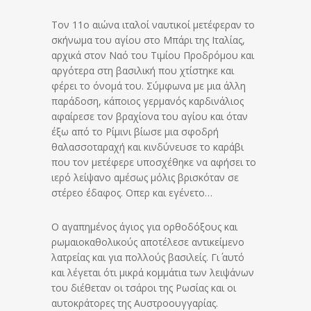
Τον 11ο αιώνα ιταλοί ναυτικοί μετέφεραν το
σκήνωμα του αγίου στο Μπάρι της Ιταλίας,
αρχικά στον Ναό του Τιμίου Προδρόμου
και
αργότερα στη βασιλική που χτίστηκε και
φέρει το όνομά του. Σύμφωνα με μια άλλη
παράδοση, κάποιος γερμανός καρδινάλιος
αφαίρεσε τον βραχίονα του αγίου και όταν
έξω από το Ρίμινι βίωσε μια σφοδρή
θαλασσοταραχή και κινδύνευσε το καράβι
που τον μετέφερε υποσχέθηκε να αφήσει το
ιερό λείψανο αμέσως μόλις βρισκόταν σε
στέρεο έδαφος. Οπερ και εγένετο…
Ο αγαπημένος άγιος για ορθοδόξους και
ρωμαιοκαθολικούς αποτέλεσε αντικείμενο
λατρείας και για πολλούς βασιλείς. Γι΄ αυτό
και λέγεται ότι μικρά κομμάτια των λειψάνων
του διέθεταν οι τσάροι της Ρωσίας και οι
αυτοκράτορες της Αυστροουγγαρίας.