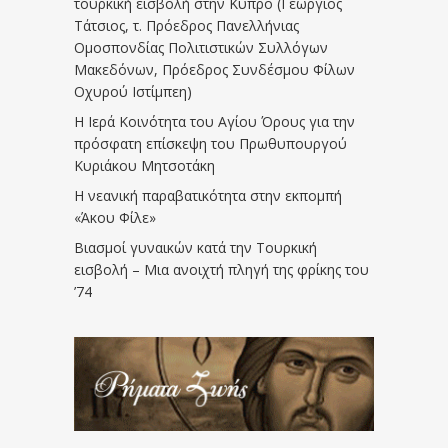
τουρκική εισβολή στην Κύπρο (Γεώργιος
Τάτσιος, τ. Πρόεδρος Πανελλήνιας
Ομοσπονδίας Πολιτιστικών Συλλόγων
Μακεδόνων, Πρόεδρος Συνδέσμου Φίλων
Οχυρού Ιστίμπεη)
Η Ιερά Κοινότητα του Αγίου Όρους για την
πρόσφατη επίσκεψη του Πρωθυπουργού
Κυριάκου Μητσοτάκη
Η νεανική παραβατικότητα στην εκπομπή
«Άκου Φίλε»
Βιασμοί γυναικών κατά την Τουρκική
εισβολή – Μια ανοιχτή πληγή της φρίκης του
’74