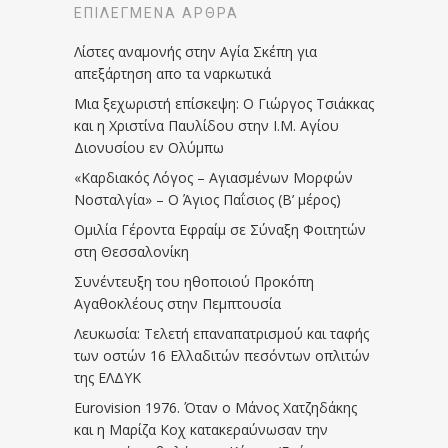
ΕΠΙΛΕΓΜΈΝΑ ΆΡΘΡΑ
Λίστες αναμονής στην Αγία Σκέπη για
απεξάρτηση απο τα ναρκωτικά
Μια ξεχωριστή επίσκεψη: Ο Γιώργος Τσιάκκας
και η Χριστίνα Παυλίδου στην Ι.Μ. Αγίου
Διονυσίου εν Ολύμπω
«Καρδιακός Λόγος – Αγιασμένων Μορφών
Νοσταλγία» – Ο Άγιος Παΐσιος (Β’ μέρος)
Ομιλία Γέροντα Εφραίμ σε Σύναξη Φοιτητών
στη Θεσσαλονίκη
Συνέντευξη του ηθοποιού Προκόπη
Αγαθοκλέους στην Πεμπτουσία
Λευκωσία: Τελετή επαναπατρισμού και ταφής
των οστών 16 Ελλαδιτών πεσόντων οπλιτών
της ΕΛΔΥΚ
Eurovision 1976. Όταν ο Μάνος Χατζηδάκης
και η Μαρίζα Κοχ κατακεραύνωσαν την