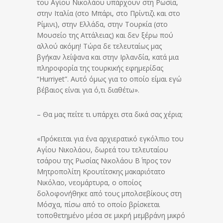
του Αγίου Νικολάου υπάρχουν στη Ρωσία,
στην Ιταλία (στο Μπάρι, στο Πρίντιζι και στο
Ρίμινι), στην Ελλάδα, στην Τουρκία (στο
Μουσείο της Αττάλειας) και δεν ξέρω πού
αλλού ακόμη! Τώρα δε τελευταίως μας
βγήκαν λείψανα και στην Ιρλανδία, κατά μια
πληροφορία της τουρκικής εφημερίδας
“Ηurriyet”. Αυτό όμως για το οποίο είμαι εγώ
βέβαιος είναι για ό,τι διαθέτω».
– Θα μας πείτε τι υπάρχει στα δικά σας χέρια;
«Πρόκειται για ένα αρχιερατικό εγκόλπιο του
Αγίου Νικολάου, δωρεά του τελευταίου
τσάρου της Ρωσίας Νικολάου Β΄ προς τον
Μητροπολίτη Κρουτίτσκης μακαριότατο
Νικόλαο, νεομάρτυρα, ο οποίος
δολοφονήθηκε από τους μπολσεβίκους στη
Μόσχα, πίσω από το οποίο βρίσκεται
τοποθετημένο μέσα σε μικρή μεμβράνη μικρό