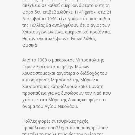
απέχθεια σε καθετί αμερικανόφερτο αυτή τη
φορά δεν επιβεβαιώθηκε. Η «Figaro», στις 21
Δεκεμβρίου 1946, είχε γράψει ότι «τα παιδιά
της Γαλλίας θα αντιληφθούν ότι ο άγιος των
Χριστουγέννων είναι αμερικανικό προϊόν και
θα τον εγκαταλείψουν». Εκανε λάθος,
φυσικά.
Από το 1983 ο μακαριστός Μητροπολίτης
Γέρων Εφέσου και πρώην Μύρων
Χρυσόστομοςκαι αργότερα ο διάδοχός του
και σημερινός Μητροπολίτης Μύρων κ.
Χρυσόστομος καταβάλλουν κάθε δυνατή
προσπάθεια για να διασώσουν τον Ναό που
χτίστηκε στα Μύρα της Λυκίας και φέρει το
όνομα του Αγίου Νικολάου.
Πολλές φορές οι τουρκικές αρχές
προκάλεσαν προβλήματα και απαγόρευσαν
την τέλεση της λειτουργίας την ημέρα της