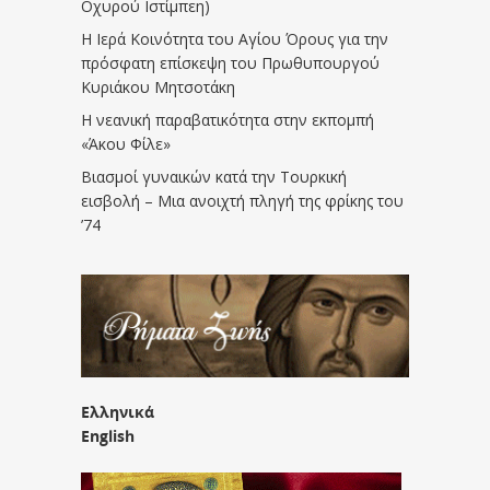
Οχυρού Ιστίμπεη)
Η Ιερά Κοινότητα του Αγίου Όρους για την
πρόσφατη επίσκεψη του Πρωθυπουργού
Κυριάκου Μητσοτάκη
Η νεανική παραβατικότητα στην εκπομπή
«Άκου Φίλε»
Βιασμοί γυναικών κατά την Τουρκική
εισβολή – Μια ανοιχτή πληγή της φρίκης του
’74
Ελληνικά
English