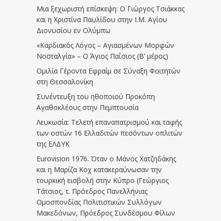
Μια ξεχωριστή επίσκεψη: Ο Γιώργος Τσιάκκας
και η Χριστίνα Παυλίδου στην Ι.Μ. Αγίου
Διονυσίου εν Ολύμπω
«Καρδιακός Λόγος – Αγιασμένων Μορφών
Νοσταλγία» – Ο Άγιος Παΐσιος (Β’ μέρος)
Ομιλία Γέροντα Εφραίμ σε Σύναξη Φοιτητών
στη Θεσσαλονίκη
Συνέντευξη του ηθοποιού Προκόπη
Αγαθοκλέους στην Πεμπτουσία
Λευκωσία: Τελετή επαναπατρισμού και ταφής
των οστών 16 Ελλαδιτών πεσόντων οπλιτών
της ΕΛΔΥΚ
Eurovision 1976. Όταν ο Μάνος Χατζηδάκης
και η Μαρίζα Κοχ κατακεραύνωσαν την
τουρκική εισβολή στην Κύπρο (Γεώργιος
Τάτσιος, τ. Πρόεδρος Πανελλήνιας
Ομοσπονδίας Πολιτιστικών Συλλόγων
Μακεδόνων, Πρόεδρος Συνδέσμου Φίλων