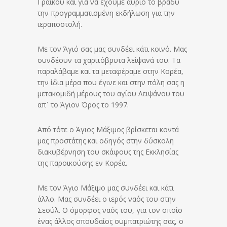
Γραικού και για να έχουμε αύριο το βράδυ
την προγραμματισμένη εκδήλωση για την
ιεραποστολή.
Με τον Άγιό σας μας συνδέει κάτι κοινό. Μας
συνδέουν τα χαριτόβρυτα λείψανά του. Τα
παραλάβαμε και τα μεταφέραμε στην Κορέα,
την ίδια μέρα που έγινε και στην πόλη σας η
μετακομιδή μέρους του αγίου Λειψάνου του
απ᾽ το Άγιον Όρος το 1997.
Από τότε ο Άγιος Μάξιμος βρίσκεται κοντά
μας προστάτης και οδηγός στην δύσκολη
διακυβέρνηση του σκάφους της Εκκλησίας
της παροικούσης εν Κορέα.
Με τον Άγιο Μάξιμο μας συνδέει και κάτι
άλλο. Μας συνδέει ο ιερός ναός του στην
Σεούλ. Ο όμορφος ναός του, για τον οποίο
ένας άλλος σπουδαίος συμπατριώτης σας, ο