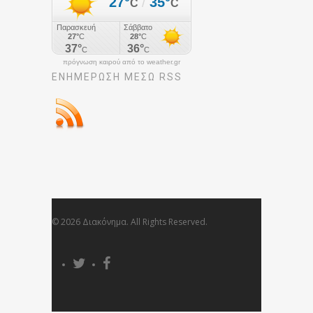
πρόγνωση καιρού από το weather.gr
ΕΝΗΜΈΡΩΣΉ ΜΕΣΩ RSS
© 2026 Διακόνημα. All Rights Reserved.