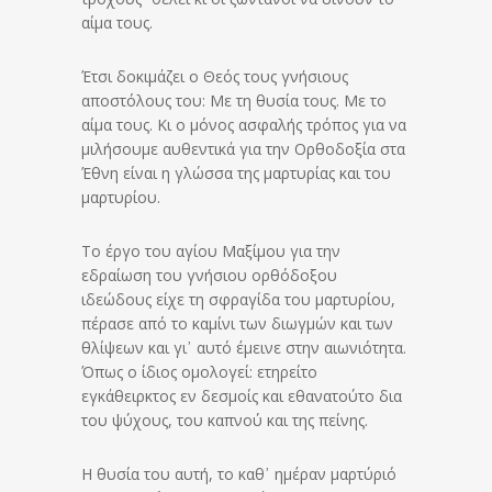
αίμα τους.
Έτσι δοκιμάζει ο Θεός τους γνήσιους
αποστόλους του: Με τη θυσία τους. Με το
αίμα τους. Κι ο μόνος ασφαλής τρόπος για να
μιλήσουμε αυθεντικά για την Ορθοδοξία στα
Έθνη είναι η γλώσσα της μαρτυρίας και του
μαρτυρίου.
Το έργο του αγίου Μαξίμου για την
εδραίωση του γνήσιου ορθόδοξου
ιδεώδους είχε τη σφραγίδα του μαρτυρίου,
πέρασε από το καμίνι των διωγμών και των
θλίψεων και γι᾽ αυτό έμεινε στην αιωνιότητα.
Όπως ο ίδιος ομολογεί: ετηρείτο
εγκάθειρκτος εν δεσμοίς και εθανατούτο δια
του ψύχους, του καπνού και της πείνης.
Η θυσία του αυτή, το καθ᾽ ημέραν μαρτύριό