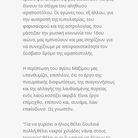
δίνουν το στίγμα του αληθινού
ιεραποστόλου. Οι αγώνες του, εξ άλλου, για
την ανατροπή της τυπολατρίας, του
φαρισαϊσμού και της αστρολογίας, που
μάστιζαν την ρωσική κοινωνία του 16ου
αιώνα, μας εμπνεύουν και μας στηρίζουν για
να συνεχίζουμε με αποφασιστικότητα τον
δύσβατο δρόμο της ιεραποστολής.
Η περίπτωση του αγίου Μαξίμου μας
υπενθυμίζει, επιπλέον, ότι το έργο της
πνευματικής διαφωτίσεως, της αναγεννήσεως
και της αλλαγής της λανθασμένης πορείας
ενός λαού κοστίζει ακριβά. Είναι έργο
επίμοχθο, επίπονο και, συνάμα, λίαν
επικίνδυνο. Ως γνωστόν,
“Για να γυρίσει ο ήλιος θέλει δουλειά
πολλή,θέλει νεκροί χιλιάδες νάναι στους
τροχούς” θέλει κι οι ζωντανοί να δίνουν το