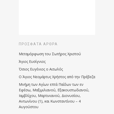
ΠΡΌΣΦΑΤΑ ΆΡΘΡΑ
Μεταμόρφωση του Σωτήρος Χριστού
Άγιος Ευσίγνιος
Όσιος Ευγένιος ο Αιτωλός
Ο Άγιος Νεομάρτυς Χρήστος από την Πρέβεζα
Μνήμη των Aγίων επτά Παίδων των εν
Eφέσω, Mαξιμιλιανού, Eξακουστωδιανού,
Iαμβλίχου, Mαρτινιανού, Διονυσίου,
Aντωνίνου (1), και Kωνσταντίνου – 4
Αυγούστου