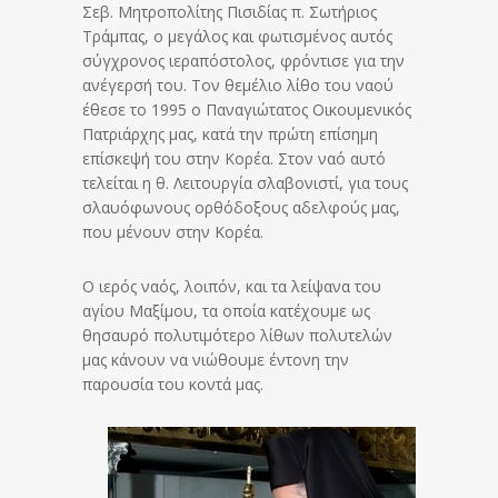
Σεβ. Μητροπολίτης Πισιδίας π. Σωτήριος
Τράμπας, ο μεγάλος και φωτισμένος αυτός
σύγχρονος ιεραπόστολος, φρόντισε για την
ανέγερσή του. Τον θεμέλιο λίθο του ναού
έθεσε το 1995 ο Παναγιώτατος Οικουμενικός
Πατριάρχης μας, κατά την πρώτη επίσημη
επίσκεψή του στην Κορέα. Στον ναό αυτό
τελείται η θ. Λειτουργία σλαβονιστί, για τους
σλαυόφωνους ορθόδοξους αδελφούς μας,
που μένουν στην Κορέα.
Ο ιερός ναός, λοιπόν, και τα λείψανα του
αγίου Μαξίμου, τα οποία κατέχουμε ως
θησαυρό πολυτιμότερο λίθων πολυτελών
μας κάνουν να νιώθουμε έντονη την
παρουσία του κοντά μας.