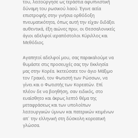
του, λειτούργησε ως τεράστια αφυπνιστική
δύναμη του ρωσικού λαού. Έγινε αιτία
επιστροφής στην γνήσια ορθόδοξη
πνευματικότητα, όπως αυτή την είχαν διδάξει
αυθεντικά, έξη αιώνες πριν, οι Θεσσαλονικείς
άγιοι αδελφοί ιεραπόστολοι Κύριλλος και
Μεθόδιος.
Αγαπητοί αδελφοί μου, σας παρακαλούμε να
θυμάστε στις προσευχές σας την Εκκλησία
μας στην Κορέα. Ικετεύσατε τον άγιο Μάξιμο
τον Γραικό, τον Φωτιστή των Ρώσσων, να
γίνει και ο Φωτιστής των Κορεατών. Επί
πλέον δε να βοηθήση, σαν ειδικός, στο
ευαίσθητο και άκρως λεπτό θέμα της
μεταφράσεως και των υπολοίπων
λειτουργικών ύμνων και πατερικών κειμένων
απ᾽ την ελληνική στη δύσκολη κορεατική
γλώσσα.