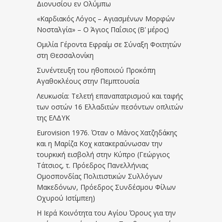
Διονυσίου εν Ολύμπω
«Καρδιακός Λόγος – Αγιασμένων Μορφών
Νοσταλγία» – Ο Άγιος Παΐσιος (Β’ μέρος)
Ομιλία Γέροντα Εφραίμ σε Σύναξη Φοιτητών
στη Θεσσαλονίκη
Συνέντευξη του ηθοποιού Προκόπη
Αγαθοκλέους στην Πεμπτουσία
Λευκωσία: Τελετή επαναπατρισμού και ταφής
των οστών 16 Ελλαδιτών πεσόντων οπλιτών
της ΕΛΔΥΚ
Eurovision 1976. Όταν ο Μάνος Χατζηδάκης
και η Μαρίζα Κοχ κατακεραύνωσαν την
τουρκική εισβολή στην Κύπρο (Γεώργιος
Τάτσιος, τ. Πρόεδρος Πανελλήνιας
Ομοσπονδίας Πολιτιστικών Συλλόγων
Μακεδόνων, Πρόεδρος Συνδέσμου Φίλων
Οχυρού Ιστίμπεη)
Η Ιερά Κοινότητα του Αγίου Όρους για την