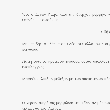
Ίσος υπάρχων Πατρί, κατά την άναρχον μορφήν, γέ
Θεάνθρωπε σώσόν με.
Ωδή ς
Μη παρίδης το πλάσμα σου Δέσποτα· αλλά του Σταυρο
εκένωσας.
Ως μη όντα το πρότερον έπλασας, ούτως απολλύμενο
εύσπλαγχνος.
Μακαρίων ελπίδων μεθέξειν με, των αποκειμένων πάσι
Ο χερσίν ακηράτοις μορφώσας με, πάλιν ανεμόρφω
τελείως ως εύσπλαχνος.