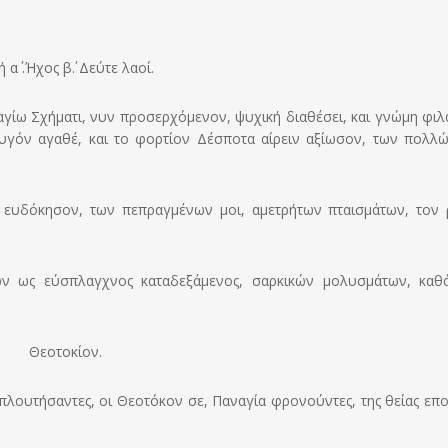
 α΄ .Ήχος β΄. Δεύτε λαοί.
αγίω Σχήματι, νυν προσερχόμενον, ψυχική διαθέσει, και γνώμη φιλ
ζυγόν αγαθέ, και το φορτίον Δέσποτα αίρειν αξίωσον, των πολλ
ν ευδόκησον, των πεπραγμένων μοι, αμετρήτων πταισμάτων, τον
ών ως εύσπλαγχνος καταδεξάμενος, σαρκικών μολυσμάτων, καθ
Θεοτοκίον.
πλουτήσαντες, οι Θεοτόκον σε, Παναγία φρονούντες, της θείας επο