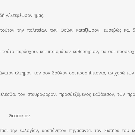
ή γ΄. Στερέωσον ημάς.
ι τούτον την πολιτείαν, των Οσίων καταξίωσον, ευσεβώς και δ
ον τούτο παράσχου, και πταισμάτων καθαρτήριον, τω σοι προσερ
άνατον ελεήμον, τον σον δούλον σοι προσπίπτοντα, τω χορώ των
 ελέσθαι τον σταυροφόρον, προσδεξάμενος καθάρισον, των πρ
Θεοτοκίον.
πάσι την ευλογίαν, αδαπάνητον πηγάσαντα, τον Σωτήρα του 