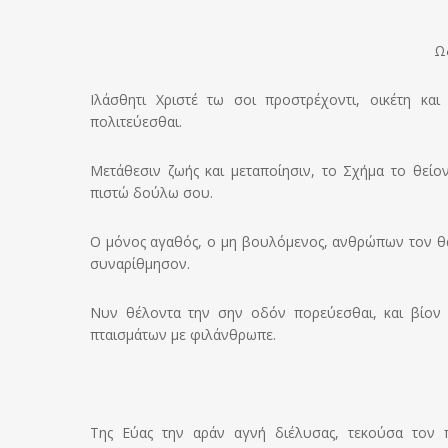
Ωδ
Ιλάσθητι Χριστέ τω σοι προστρέχοντι, οικέτη κα
πολιτεύεσθαι.
Μετάθεσιν ζωής και μεταποίησιν, το Σχήμα το θεί
πιστώ δούλω σου.
Ο μόνος αγαθός, ο μη βουλόμενος, ανθρώπων τον θ
συναρίθμησον.
Νυν θέλοντα την σην οδόν πορεύεσθαι, και βίον
πταισμάτων με φιλάνθρωπε.
Της Εύας την αράν αγνή διέλυσας, τεκούσα τον 