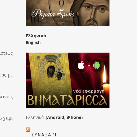
Ελληνικά
English
ίστεως
σας με
εινοίς
Ελληνικά: (
Android
,
iPhone
)
 χειρί
ΣΥΝΑΞΆΡΙ