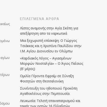
ΕΠΙΛΕΓΜΈΝΑ ΆΡΘΡΑ
ικαίως
Λίστες αναμονής στην Αγία Σκέπη για
απεξάρτηση απο τα ναρκωτικά
Μια ξεχωριστή επίσκεψη: Ο Γιώργος
χομένω
Τσιάκκας και η Χριστίνα Παυλίδου στην
Ι.Μ. Αγίου Διονυσίου εν Ολύμπω
 αγίων
«Καρδιακός Λόγος – Αγιασμένων
Μορφών Νοσταλγία» – Ο Άγιος Παΐσιος
(Β’ μέρος)
οτέρων
Ομιλία Γέροντα Εφραίμ σε Σύναξη
Φοιτητών στη Θεσσαλονίκη
Συνέντευξη του ηθοποιού Προκόπη
Αγαθοκλέους στην Πεμπτουσία
Λευκωσία: Τελετή επαναπατρισμού και
κόσμου
ταφής των οστών 16 Ελλαδιτών