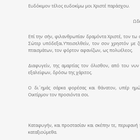
Ευδόκιμον τέλος ευδοκίμω μοι Χριστέ παράσχου.
Ωδή
Επί την σήν, φιλανθρωπίαν δραμόντα Χριστέ, τον τω 
Σώτερ υπόδεξαι.
Υ‘πεισελθείν, τον σον χρηστόν με 
πταισμάτων, τον φόρτον αφανίζων, ως πολυέλεος.
Διαφυγείν, της αμαρτίας τον όλισθον, από του νυ
εξαλείφων, δρόσω της χάριτος.
Ο δι΄ ημάς σάρκα φορέσας και θάνατον, υπέρ ημ
Οικτίρμον τον προσιόντα σοι.
Καταφυγήν, και προστασίαν και σκέπην τε, περιφανή 
καταξιούμεθα.