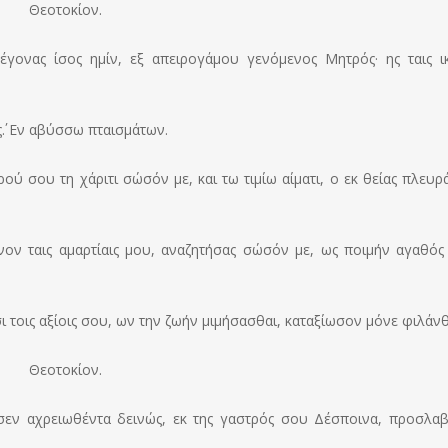
Θεοτοκίον.
γονας ίσος ημίν, εξ απειρογάμου γενόμενος Μητρός· ης ταις ικ
΄. Εν αβύσσω πταισμάτων.
ύ σου τη χάριτι σώσόν με, και τω τιμίω αίματι, ο εκ θείας πλευρ
ν ταις αμαρτίαις μου, αναζητήσας σώσόν με, ως ποιμήν αγαθός 
 τοις αξίοις σου, ων την ζωήν μιμήσασθαι, καταξίωσον μόνε φιλάν
Θεοτοκίον.
σεν αχρειωθέντα δεινώς, εκ της γαστρός σου Δέσποινα, προσλα