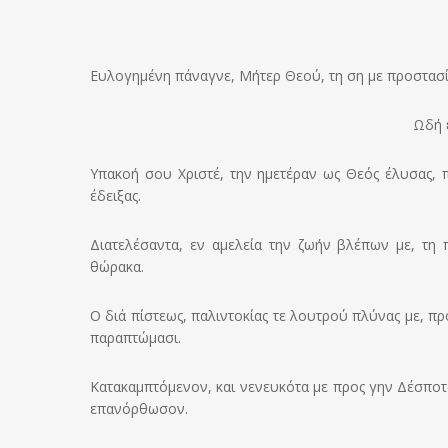
Ευλογημένη πάναγνε, Μήτερ Θεού, τη ση με προστασί
Ωδή ε
Υπακοή σου Χριστέ, την ημετέραν ως Θεός έλυσας, πα
έδειξας.
Διατελέσαντα, εν αμελεία την ζωήν βλέπων με, τη π
θώρακα.
Ο διά πίστεως, παλιντοκίας τε λουτρού πλύνας με, 
παραπτώμασι.
Κατακαμπτόμενον, και νενευκότα με προς γην Δέσποτ
επανόρθωσον.