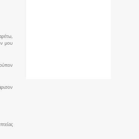
αρέτω,
ών μου
 ρύπον
άρισον
πτείας