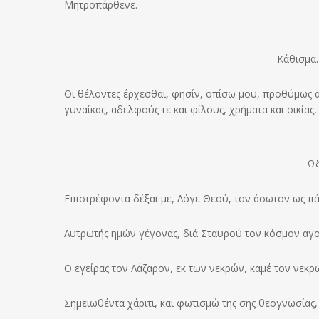
Μητροπάρθενε.
Κάθισμα.
Οι θέλοντες έρχεσθαι, φησίν, οπίσω μου, προθύμως α
γυναίκας, αδελφούς τε και φίλους, χρήματα και οικία
Ωδ
Επιστρέφοντα δέξαι με, Λόγε Θεού, τον άσωτον ως πά
Λυτρωτής ημών γέγονας, διά Σταυρού τον κόσμον αγο
Ο εγείρας τον Λάζαρον, εκ των νεκρών, καμέ τον νεκ
Σημειωθέντα χάριτι, και φωτισμώ της σης θεογνωσίας,