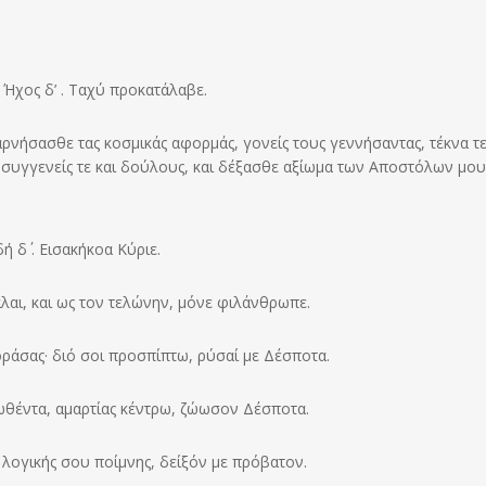
 Ήχος δ’ . Ταχύ προκατάλαβε.
ρνήσασθε τας κοσμικάς αφορμάς, γονείς τους γεννήσαντας, τέκνα τε
ς, συγγενείς τε και δούλους, και δέξασθε αξίωμα των Αποστόλων μου
ή δ΄ . Εισακήκοα Κύριε.
λαι, και ως τον τελώνην, μόνε φιλάνθρωπε.
ράσας· διό σοι προσπίπτω, ρύσαί με Δέσποτα.
ρωθέντα, αμαρτίας κέντρω, ζώωσον Δέσποτα.
 λογικής σου ποίμνης, δείξόν με πρόβατον.