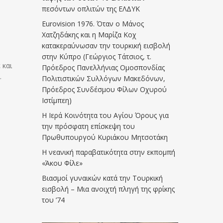
πεσόντων οπλιτών της ΕΛΔΥΚ
Eurovision 1976. Όταν ο Μάνος
Χατζηδάκης και η Μαρίζα Κοχ
κατακεραύνωσαν την τουρκική εισβολή
στην Κύπρο (Γεώργιος Τάτσιος, τ.
 και
Πρόεδρος Πανελλήνιας Ομοσπονδίας
.
Πολιτιστικών Συλλόγων Μακεδόνων,
Πρόεδρος Συνδέσμου Φίλων Οχυρού
Ιστίμπεη)
Η Ιερά Κοινότητα του Αγίου Όρους για
την πρόσφατη επίσκεψη του
Πρωθυπουργού Κυριάκου Μητσοτάκη
Η νεανική παραβατικότητα στην εκπομπή
«Άκου Φίλε»
Βιασμοί γυναικών κατά την Τουρκική
εισβολή – Μια ανοιχτή πληγή της φρίκης
του ’74