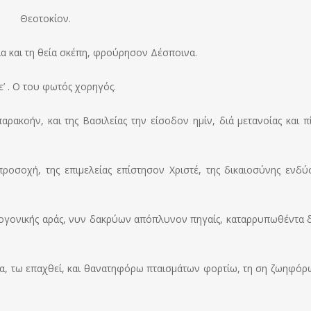
Θεοτοκίον.
α και τη θεία σκέπη, φρούρησον Δέσποινα.
’ . Ο του φωτός χορηγός.
ρακοήν, και της Βασιλείας την είσοδον ημίν, διά μετανοίας και π
ροσοχή, της επιμελείας επίστησον Χριστέ, της δικαιοσύνης ενδύ
προγονικής αράς, νυν δακρύων απόπλυνον πηγαίς, καταρρυπωθέντα δ
α, τω επαχθεί, και θανατηφόρω πταισμάτων φορτίω, τη ση ζωηφόρω