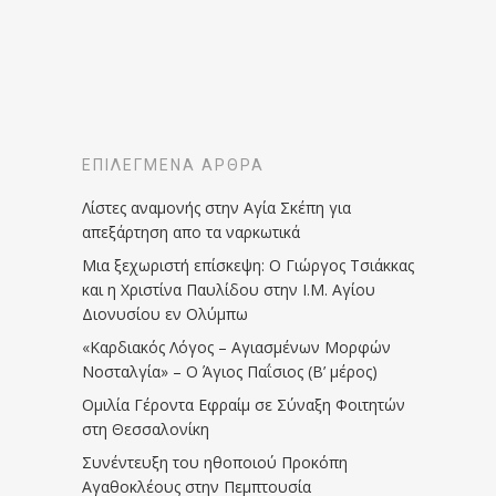
ΕΠΙΛΕΓΜΈΝΑ ΆΡΘΡΑ
Λίστες αναμονής στην Αγία Σκέπη για
απεξάρτηση απο τα ναρκωτικά
Μια ξεχωριστή επίσκεψη: Ο Γιώργος Τσιάκκας
και η Χριστίνα Παυλίδου στην Ι.Μ. Αγίου
Διονυσίου εν Ολύμπω
«Καρδιακός Λόγος – Αγιασμένων Μορφών
Νοσταλγία» – Ο Άγιος Παΐσιος (Β’ μέρος)
Ομιλία Γέροντα Εφραίμ σε Σύναξη Φοιτητών
στη Θεσσαλονίκη
Συνέντευξη του ηθοποιού Προκόπη
Αγαθοκλέους στην Πεμπτουσία