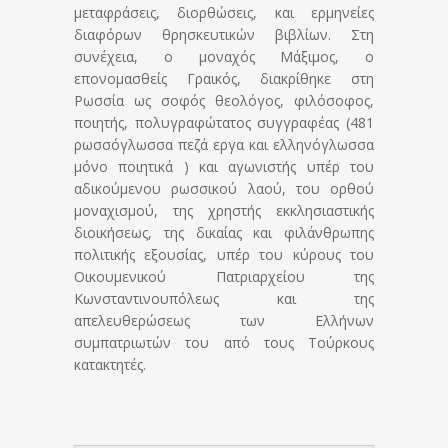
μεταφράσεις, διορθώσεις, και ερμηνείες
διαφόρων θρησκευτικών βιβλίων. Στη
συνέχεια, ο μοναχός Μάξιμος, ο
επονομασθείς Γραικός, διακρίθηκε στη
Ρωσσία ως σοφός θεολόγος, φιλόσοφος,
ποιητής, πολυγραφώτατος συγγραφέας (481
ρωσσόγλωσσα πεζά εργα και ελληνόγλωσσα
μόνο ποιητικά ) και αγωνιστής υπέρ του
αδικούμενου ρωσσικού λαού, του ορθού
μοναχισμού, της χρηστής εκκλησιαστικής
διοικήσεως, της δικαίας και φιλάνθρωπης
πολιτικής εξουσίας, υπέρ του κύρους του
Οικουμενικού Πατριαρχείου της
Κωνσταντινουπόλεως και της
απελευθερώσεως των Ελλήνων
συμπατριωτών του από τους Τούρκους
κατακτητές.