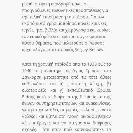
μικρή ιστορική αναδρομή πάνω σε
προηγούμενες ερευνητικές προσπάθειες για
την τελική επισήμανση του τάφου. Για τον
σκοπό αυτό χρησιμοποίησα παλιές και νέες
πηγές, ήτοι βιβλία και χειρόγραφα και κυρίως
τον ειδικό φάκελο περί του συγκεκριμένου
αύτού θέματος, πού μελετούσε ο Ρώσσος
αρχαιολόγος και ιστορικός Sergey Beljaev.
Κατά τη χρονική περίοδο από το 1930 εως το
1940 το μοναστήρι της Αγίας Τριάδος στο
Ζαγκόρσκ μετατράπηκε από τις τότε άθεες
κυβερνήσεις σε: α) φοιτητική λέσχη, β)
οικοτροφείο και γ) εκπαιδευτικό ίδρυμα.
Επίσης κατά τη διάρκεια της δεκαετίας αυτής
έγιναν συντηρήσεις κτηρίων και ανακαινίσεις,
γκρεμίστηκαν όλες οι μικρές εκκλησίες και οι
ναΐσκοι και δίπλα στη Μονή οικοδομήθηκαν
νέες πτέρυγες για να στεγάσουν διάφορες
σχολές. Τότε ηταν πού κατεδαφίστηκε το