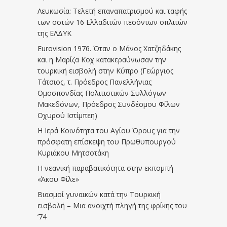
Λευκωσία: Τελετή επαναπατρισμού και ταφής
των οστών 16 Ελλαδιτών πεσόντων οπλιτών
της ΕΛΔΥΚ
Eurovision 1976. Όταν ο Μάνος Χατζηδάκης
και η Μαρίζα Κοχ κατακεραύνωσαν την
τουρκική εισβολή στην Κύπρο (Γεώργιος
Τάτσιος, τ. Πρόεδρος Πανελλήνιας
Ομοσπονδίας Πολιτιστικών Συλλόγων
Μακεδόνων, Πρόεδρος Συνδέσμου Φίλων
Οχυρού Ιστίμπεη)
Η Ιερά Κοινότητα του Αγίου Όρους για την
πρόσφατη επίσκεψη του Πρωθυπουργού
Κυριάκου Μητσοτάκη
Η νεανική παραβατικότητα στην εκπομπή
«Άκου Φίλε»
Βιασμοί γυναικών κατά την Τουρκική
εισβολή – Μια ανοιχτή πληγή της φρίκης του
’74