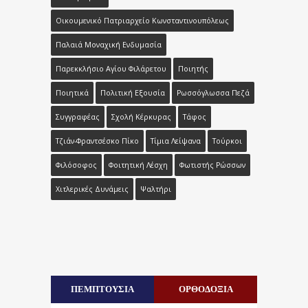
Οικουμενικό Πατριαρχείο Κωνσταντινουπόλεως
Παλαιά Μοναχική Ενδυμασία
Παρεκκλήσιο Αγίου Φιλάρετου
Ποιητής
Ποιητικά
Πολιτική Εξουσία
Ρωσσόγλωσσα Πεζά
Συγγραφέας
Σχολή Κέρκυρας
Τάφος
Τζιάν-Φραντσέσκο Πίκο
Τίμια Λείψανα
Τούρκοι
Φιλόσοφος
Φοιτητική Λέσχη
Φωτιστής Ρώσσων
Χιτλερικές Δυνάμεις
Ψαλτήρι
ΠΕΜΠΤΟΥΣΙΑ
ΟΡΘΟΔΟΞΙΑ