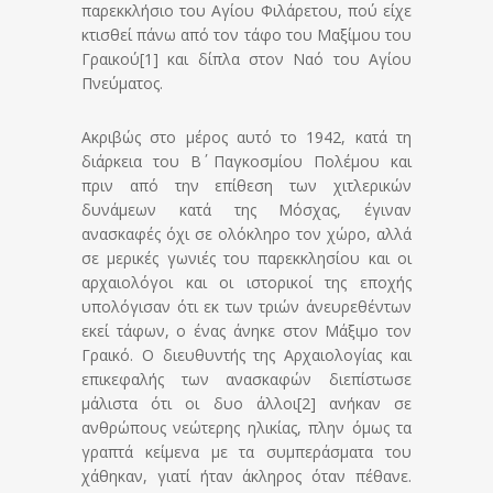
παρεκκλήσιο του Αγίου Φιλάρετου, πού είχε
κτισθεί πάνω από τον τάφο του Μαξίμου του
Γραικού[1] και δίπλα στον Ναό του Αγίου
Πνεύματος.
Ακριβώς στο μέρος αυτό το 1942, κατά τη
διάρκεια του Β΄ Παγκοσμίου Πολέμου και
πριν από την επίθεση των χιτλερικών
δυνάμεων κατά της Μόσχας, έγιναν
ανασκαφές όχι σε ολόκληρο τον χώρο, αλλά
σε μερικές γωνιές του παρεκκλησίου και οι
αρχαιολόγοι και οι ιστορικοί της εποχής
υπολόγισαν ότι εκ των τριών άνευρεθέντων
εκεί τάφων, ο ένας άνηκε στον Μάξιμο τον
Γραικό. Ο διευθυντής της Αρχαιολογίας και
επικεφαλής των ανασκαφών διεπίστωσε
μάλιστα ότι οι δυο άλλοι[2] ανήκαν σε
ανθρώπους νεώτερης ηλικίας, πλην όμως τα
γραπτά κείμενα με τα συμπεράσματα του
χάθηκαν, γιατί ήταν άκληρος όταν πέθανε.