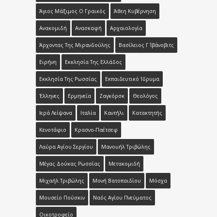
Άγιος Μάξιμος Ο Γραικός
Άθεη Κυβέρνηση
Ανακομιδή
Ανασκαφή
Αρχαιολογία
Άρχοντας Της Μιρανδούλης
Βασίλειος Γ΄ Ιβάνοβιτς
Ειρήνη
Εκκλησία Της Ελλάδος
Εκκλησία Της Ρωσσίας
Εκπαιδευτικό Ίδρυμα
Έλληνες
Ερμηνεία
Ζαγκόρσκ
Θεολόγος
Ιερά Λείψανα
Ιταλία
Καντήλι
Κατακτητής
Κενοτάφιο
Κρασνο-Παέτσεφ
Λαύρα Αγίου Σεργίου
Μανουήλ Τριβώλης
Μέγας Δούκας Ρωσσίας
Μετακομιδή
Μιχαήλ Τριβώλης
Μονή Βατοπαιδίου
Μόσχα
Μουσείο Πούσκιν
Ναός Αγίου Πνεύματος
Οικοτροφείο