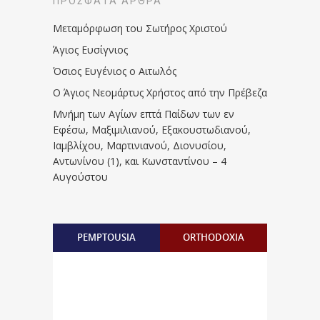
ΠΡΌΣΦΑΤΑ ΆΡΘΡΑ
Μεταμόρφωση του Σωτήρος Χριστού
Άγιος Ευσίγνιος
Όσιος Ευγένιος ο Αιτωλός
Ο Άγιος Νεομάρτυς Χρήστος από την Πρέβεζα
Μνήμη των Aγίων επτά Παίδων των εν
Eφέσω, Mαξιμιλιανού, Eξακουστωδιανού,
Iαμβλίχου, Mαρτινιανού, Διονυσίου,
Aντωνίνου (1), και Kωνσταντίνου – 4
Αυγούστου
PEMPTOUSIA
ORTHODOXIA