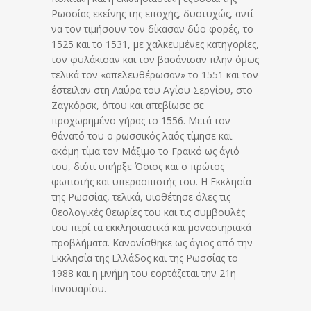
Ρωσσίας εκείνης της εποχής, δυστυχώς, αντί
να τον τιμήσουν τον δίκασαν δύο φορές, το
1525 και το 1531, με χαλκευμένες κατηγορίες,
τον φυλάκισαν και τον βασάνισαν πλην όμως
τελικά τον «απελευθέρωσαν» το 1551 και τον
έστειλαν στη Λαύρα του Αγίου Σεργίου, στο
Ζαγκόρσκ, όπου και απεβίωσε σε
προχωρημένο γήρας το 1556. Μετά τον
θάνατό του ο ρωσσικός λαός τίμησε και
ακόμη τίμα τον Μάξιμο το Γραικό ως άγιό
του, διότι υπήρξε Όσιος και ο πρώτος
φωτιστής και υπερασπιστής του. Η Εκκλησία
της Ρωσσίας, τελικά, υιοθέτησε όλες τις
θεολογικές θεωρίες του και τις συμβουλές
του περί τα εκκλησιαστικά και μοναστηριακά
προβλήματα. Κανονίσθηκε ως άγιος από την
Εκκλησία της Ελλάδος και της Ρωσσίας το
1988 και η μνήμη του εορτάζεται την 21η
Ιανουαρίου.