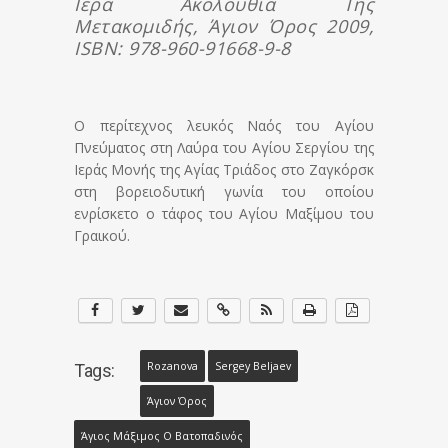
Ιερά Ακολουθία Της
Μετακομιδής, Άγιον Όρος 2009,
ISBN: 978-960-91668-9-8
Ο περίτεχνος λευκός Ναός του Αγίου
Πνεύματος στη Λαύρα του Αγίου Σεργίου της
Ιεράς Μονής της Αγίας Τριάδος στο Ζαγκόρσκ
στη βορειοδυτική γωνία του οποίου
ενρίσκετο ο τάφος του Αγίου Μαξίμου του
Γραικού.
Rozanova
Sergey Beljaev
Tags:
Άγιον Όρος
Άγιος Μάξιμος Ο Βατοπαδινός