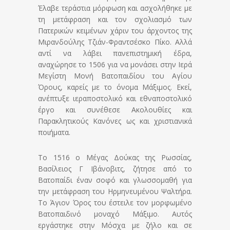
Έλαβε τεράστια μόρφωση και ασχολήθηκε με
τη μετάφραση και τον σχολιασμό των
Πατερικών κειμένων χάριν του άρχοντος της
Μιρανδούλης Τζιάν-Φραντσέσκο Πίκο. Αλλά
αντί να λάβει πανεπιστημική έδρα,
αναχώρησε το 1506 για να μονάσει στην Ιερά
Μεγίστη Μονή Βατοπαιδίου του Αγίου
Όρους, καρείς με το όνομα Μάξιμος. Εκεί,
ανέπτυξε ιεραποστολικό και εθναποστολικό
έργο και συνέθεσε Ακολουθίες και
Παρακλητικούς Κανόνες ως και χριστιανικά
ποιήματα.
Το 1516 ο Μέγας Δούκας της Ρωσσίας,
Βασίλειος Γ Ιβάνοβιτς, ζήτησε από το
Βατοπαίδι έναν σοφό και γλωσσομαθή για
την μετάφραση του Ηρμηνευμένου Ψαλτήρα.
Το Άγιον Όρος του έστειλε τον μορφωμένο
Βατοπαιδινό μοναχό Μάξιμο. Αυτός
εργάστηκε στην Μόσχα με ζήλο και σε