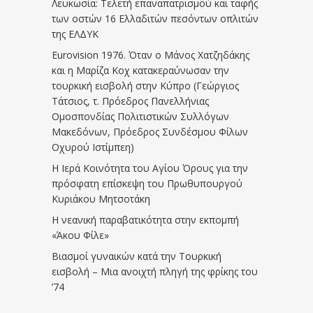
Λευκωσία: Τελετή επαναπατρισμού και ταφής
των οστών 16 Ελλαδιτών πεσόντων οπλιτών
της ΕΛΔΥΚ
Eurovision 1976. Όταν ο Μάνος Χατζηδάκης
και η Μαρίζα Κοχ κατακεραύνωσαν την
τουρκική εισβολή στην Κύπρο (Γεώργιος
Τάτσιος, τ. Πρόεδρος Πανελλήνιας
Ομοσπονδίας Πολιτιστικών Συλλόγων
Μακεδόνων, Πρόεδρος Συνδέσμου Φίλων
Οχυρού Ιστίμπεη)
Η Ιερά Κοινότητα του Αγίου Όρους για την
πρόσφατη επίσκεψη του Πρωθυπουργού
Κυριάκου Μητσοτάκη
Η νεανική παραβατικότητα στην εκπομπή
«Άκου Φίλε»
Βιασμοί γυναικών κατά την Τουρκική
εισβολή – Μια ανοιχτή πληγή της φρίκης του
’74