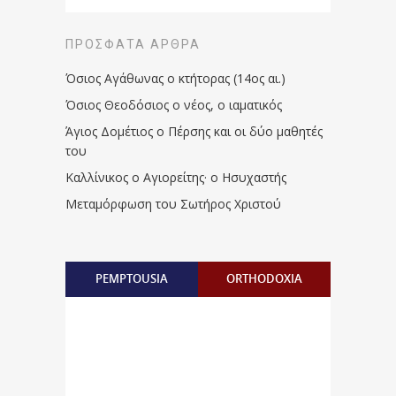
ΠΡΌΣΦΑΤΑ ΆΡΘΡΑ
Όσιος Αγάθωνας ο κτήτορας (14ος αι.)
Όσιος Θεοδόσιος ο νέος, ο ιαματικός
Άγιος Δομέτιος ο Πέρσης και οι δύο μαθητές
του
Καλλίνικος ο Αγιορείτης · ο Ησυχαστής
Μεταμόρφωση του Σωτήρος Χριστού
PEMPTOUSIA
ORTHODOXIA