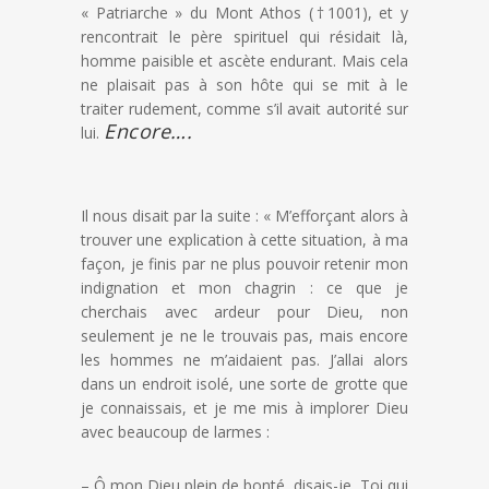
« Patriarche » du Mont Athos (†1001), et y
rencontrait le père spirituel qui résidait là,
homme paisible et ascète endurant. Mais cela
ne plaisait pas à son hôte qui se mit à le
traiter rudement, comme s’il avait autorité sur
Encore….
lui.
Il nous disait par la suite : « M’efforçant alors à
trouver une explication à cette situation, à ma
façon, je finis par ne plus pouvoir retenir mon
indignation et mon chagrin : ce que je
cherchais avec ardeur pour Dieu, non
seulement je ne le trouvais pas, mais encore
les hommes ne m’aidaient pas. J’allai alors
dans un endroit isolé, une sorte de grotte que
je connaissais, et je me mis à implorer Dieu
avec beaucoup de larmes :
– Ô mon Dieu plein de bonté, disais-je, Toi qui