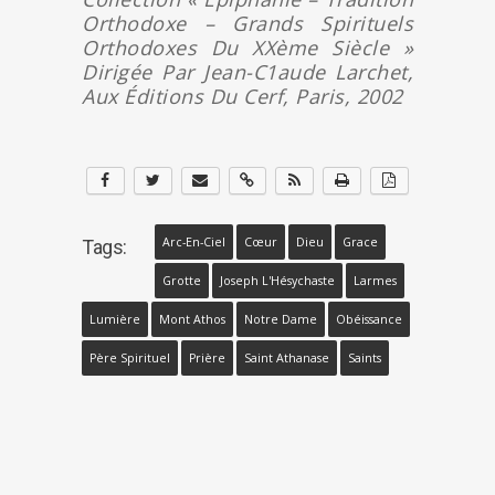
Orthodoxe – Grands Spirituels
Orthodoxes Du XXème Siècle »
Dirigée Par Jean-C1aude Larchet,
Aux Éditions Du Cerf, Paris, 2002
Arc-En-Ciel
Cœur
Dieu
Grace
Tags:
Grotte
Joseph L'Hésychaste
Larmes
Lumière
Mont Athos
Notre Dame
Obéissance
Père Spirituel
Prière
Saint Athanase
Saints