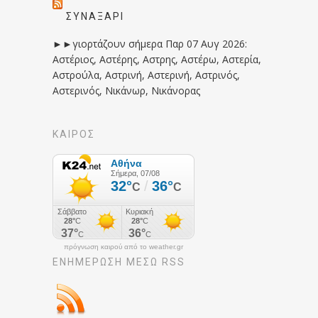
ΣΥΝΑΞΆΡΙ
►►γιορτάζουν σήμερα Παρ 07 Αυγ 2026:
Αστέριος, Αστέρης, Αστρης, Αστέρω, Αστερία,
Αστρούλα, Αστρινή, Αστερινή, Αστρινός,
Αστερινός, Νικάνωρ, Νικάνορας
ΚΑΙΡΟΣ
πρόγνωση καιρού από το weather.gr
ΕΝΗΜΈΡΩΣΉ ΜΕΣΩ RSS