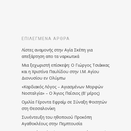
ΕΠΙΛΕΓΜΈΝΑ ΆΡΘΡΑ
Λίστες αναμονής στην Αγία Σκέπη για
απεξάρτηση απο τα ναρκωτικά
Μια ξεχωριστή επίσκεψη: Ο Γιώργος Τσιάκκας
και η Χριστίνα Παυλίδου στην Ι.Μ. Αγίου
Διονυσίου εν Ολύμπω
«Καρδιακός Λόγος – Αγιασμένων Μορφών
Νοσταλγία» – Ο Άγιος Παΐσιος (Β’ μέρος)
Ομιλία Γέροντα Εφραίμ σε Σύναξη Φοιτητών
στη Θεσσαλονίκη
Συνέντευξη του ηθοποιού Προκόπη
Αγαθοκλέους στην Πεμπτουσία