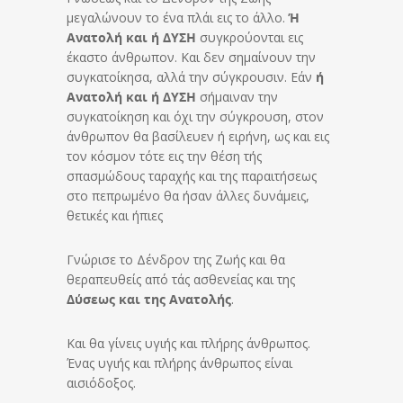
μεγαλώνουν το ένα πλάι εις το άλλο.
Ή
Ανατολή και ή ΔΥΣΗ
συγκρούονται εις
έκαστο άνθρωπον. Και δεν σημαίνουν την
συγκατοίκησα, αλλά την σύγκρουσιν. Εάν
ή
Ανατολή
και
ή ΔΥΣΗ
σήμαιναν την
συγκατοίκηση και όχι την σύγκρουση, στον
άνθρωπον θα βασίλευεν ή ειρήνη, ως και εις
τον κόσμον τότε εις την θέση τής
σπασμώδους ταραχής και της παραιτήσεως
στο πεπρωμένο θα ήσαν άλλες δυνάμεις,
θετικές και ήπιες
Γνώρισε το Δένδρον της Ζωής και θα
θεραπευθείς από τάς ασθενείας και της
Δύσεως και της Ανατολής
.
Και θα γίνεις υγιής και πλήρης άνθρωπος.
Ένας υγιής και πλήρης άνθρωπος είναι
αισιόδοξος.