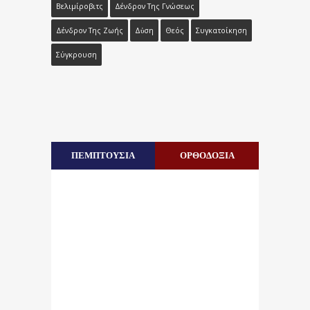
Βελιμίροβιτς
Δένδρον Της Γνώσεως
Δένδρον Της Ζωής
Δὐση
Θεός
Συγκατοίκηση
Σύγκρουση
ΠΕΜΠΤΟΥΣΙΑ
ΟΡΘΟΔΟΞΙΑ