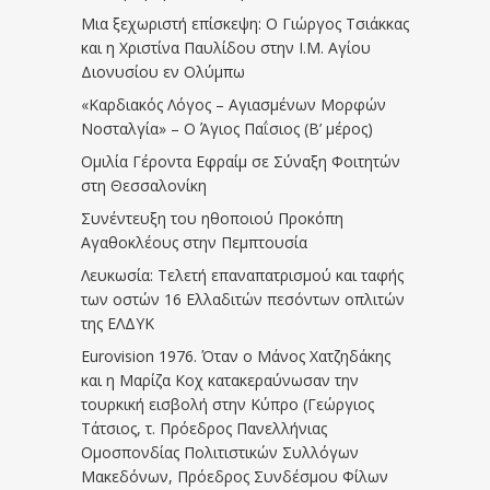
Μια ξεχωριστή επίσκεψη: Ο Γιώργος Τσιάκκας
και η Χριστίνα Παυλίδου στην Ι.Μ. Αγίου
Διονυσίου εν Ολύμπω
«Καρδιακός Λόγος – Αγιασμένων Μορφών
Νοσταλγία» – Ο Άγιος Παΐσιος (Β’ μέρος)
Ομιλία Γέροντα Εφραίμ σε Σύναξη Φοιτητών
στη Θεσσαλονίκη
Συνέντευξη του ηθοποιού Προκόπη
Αγαθοκλέους στην Πεμπτουσία
Λευκωσία: Τελετή επαναπατρισμού και ταφής
των οστών 16 Ελλαδιτών πεσόντων οπλιτών
της ΕΛΔΥΚ
Eurovision 1976. Όταν ο Μάνος Χατζηδάκης
και η Μαρίζα Κοχ κατακεραύνωσαν την
τουρκική εισβολή στην Κύπρο (Γεώργιος
Τάτσιος, τ. Πρόεδρος Πανελλήνιας
Ομοσπονδίας Πολιτιστικών Συλλόγων
Μακεδόνων, Πρόεδρος Συνδέσμου Φίλων