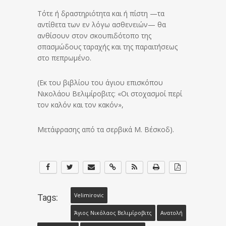
Τότε ή δραστηριότητα και ή πίστη —τα
αντίθετα των εν λόγω ασθενειών— θα
ανθίσουν στον σκουπιδότοπο της
σπασμώδους ταραχής και της παραιτήσεως
στο πεπρωμένο.
(Εκ του βιβλίου του άγιου επισκόπου
Νικολάου Βελιμίροβιτς: «Οι στοχασμοί περί
τον καλόν και τον κακόν»,
Μετάφρασης από τα σερβικά Μ. Βέσκοδ).
Velimirovic
Tags:
Άγιος Νικόλαος Βελιμίροβιτς
Ανατολή