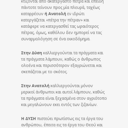
κτίζονται από ακατέργαστο πέτρα και επειδή
πάντοτε τείνουν προς μία πλευρά, ταχέως
καταρρέουν
ή Ανατολή
εν ιδρώτι
κατεργάζεται «πέτρα την πέτραν» και
κατάφερε να κατεργασθεί τας ωραιότερος
πέτρας, όμως, καθόλου δεν ημπορεί να τας
συναρμολόγηση σε ένα οικοδόμημα.
Στην Δύση
καλλιεργούνται τα πράγματα και
τα πράγματα λάμπουν, καθώς ο άνθρωπος
ολοένα και περισσότερον εξαγριώνεται και
σκεπάζεται με το σκότος.
Στην Ανατολή
καλλιεργούνται μόνον
μερικοί άνθρωποι και αυτοί λάμπουν, καθώς
τα πράγματα είναι ξεχασμένα στον αγριότοπο
και μεγαλώνουν εκει εντός των ζιζανίων.
Η ΔΥΣΗ
πιστεύει πρωτίστως εις τα έργα του
ανθρώπου, έπειτα εις τα έργα του Θεού και