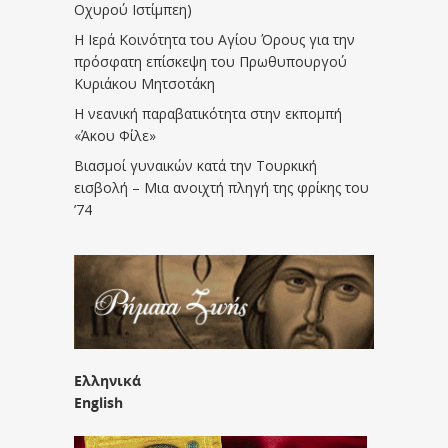
Οχυρού Ιστίμπεη)
Η Ιερά Κοινότητα του Αγίου Όρους για την
πρόσφατη επίσκεψη του Πρωθυπουργού
Κυριάκου Μητσοτάκη
Η νεανική παραβατικότητα στην εκπομπή
«Άκου Φίλε»
Βιασμοί γυναικών κατά την Τουρκική
εισβολή – Μια ανοιχτή πληγή της φρίκης του
’74
Ελληνικά
English