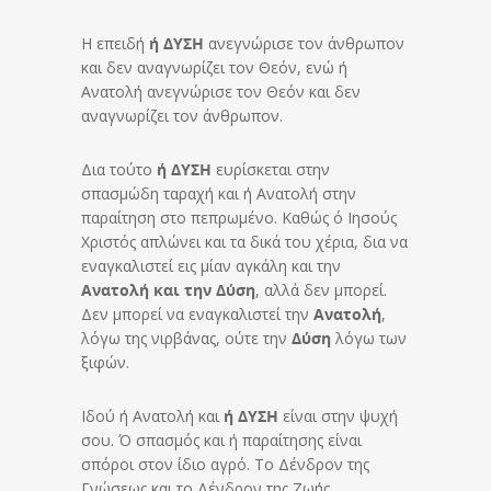
Η επειδή
ή ΔΥΣΗ
ανεγνώρισε τον άνθρωπον
και δεν αναγνωρίζει τον Θεόν, ενώ ή
Ανατολή ανεγνώρισε τον Θεόν και δεν
αναγνωρίζει τον άνθρωπον.
Δια τούτο
ή ΔΥΣΗ
ευρίσκεται στην
σπασμώδη ταραχή και ή Ανατολή στην
παραίτηση στο πεπρωμένο. Καθώς ό Ιησούς
Χριστός απλώνει και τα δικά του χέρια, δια να
εναγκαλιστεί εις μίαν αγκάλη και την
Ανατολή
και την Δύση
, αλλά δεν μπορεί.
Δεν μπορεί να εναγκαλιστεί την
Ανατολή
,
λόγω της νιρβάνας, ούτε την
Δύση
λόγω των
ξιφών.
Ιδού ή Ανατολή και
ή ΔΥΣΗ
είναι στην ψυχή
σου. Ό σπασμός και ή παραίτησης είναι
σπόροι στον ίδιο αγρό. Το Δένδρον της
Γνώσεως και το Δένδρον της Ζωής