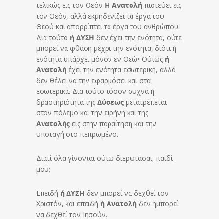
τελικώς εις τον Θεόν
Η
Ανατολή
πιστεύει εις
τον Θεόν, αλλά εκμηδενίζει τα έργα του
Θεού και απορρίπτει τα έργα του ανθρώπου.
Δια τούτο
ή ΔΥΣΗ
δεν έχει την ενότητα, ούτε
μπορεί να φθάση μέχρι την ενότητα, διότι ή
ενότητα υπάρχει μόνον εν Θεώ• Ούτως
ή
Ανατολή
έχει την ενότητα εσωτερική, αλλά
δεν θέλει να την εφαρμόσει και στα
εσωτερικά. Δια τούτο τόσον συχνά ή
δραστηριότητα
της
Δύσεως
μετατρέπεται
στον πόλεμο και την ειρήνη και
της
Ανατολής
εις στην παραίτηση και την
υποταγή στο πεπρωμένο.
Διατί όλα γίνονται ούτω διερωτάσαι, παιδί
μου;
Επειδή
ή ΔΥΣΗ
δεν μπορεί να δεχθεί τον
Χριστόν, και επειδή
ή Ανατολή
δεν ημπορεί
να δεχθεί τον Ιησούν.