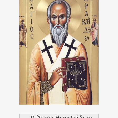
Ο Άγιος Ηρακλείδιος