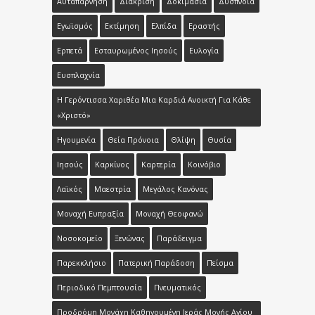
Αυταπάρνηση
Διάκριση
Δοκιμασία
Δύσπνοια
Εγωϊσμός
Εκτίμηση
Ελπίδα
Εραστής
Ερπετά
Εσταυρωμένος Ιησούς
Ευλογία
Ευσπλαχνία
Η Γερόντισσα Χαριθέα Μια Καρδιά Ανοικτή Για Κάθε
«Χριστό»
Ηγουμενία
Θεία Πρόνοια
Θλίψη
Θυσία
Ιησούς
Καρκίνος
Καρτερία
Κοινόβιο
Λαϊκός
Μαεστρία
Μεγάλος Κανόνας
Μοναχή Ευπραξία
Μοναχή Θεοφανώ
Νοσοκομείο
Ξενώνας
Παράδειγμα
Παρεκκλήσιο
Πατερική Παράδοση
Πείσμα
Περιοδικό Πεμπτουσία
Πνευματικός
Προδρόμη Μονάχη Καθηγουμένη Ιεράς Μονής Αγίου