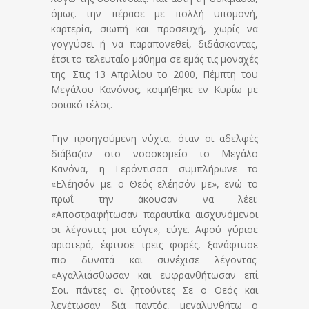
όμως. την πέρασε με πολλή υπομονή,
καρτερία, σιωπή και προσευχή, χωρίς να
γογγύσει ή να παραπονεθεί, διδάσκοντας,
έτσι το τελευταίο μάθημα σε εμάς τις μοναχές
της. Στις 13 Απριλίου το 2000, Πέμπτη του
Μεγάλου Κανόνος, κοιμήθηκε εν Κυρίω με
οσιακό τέλος.
Την προηγούμενη νύχτα, όταν οι αδελφές
διάβαζαν στο νοσοκομείο το Μεγάλο
Κανόνα, η Γερόντισσα συμπλήρωνε το
«Ελέησόν με. ο Θεός ελέησόν με», ενώ το
πρωΐ την άκουσαν να λέει:
«Αποστραφήτωσαν παραυτίκα αισχυνόμενοι
οι λέγοντες μοι εύγε», εύγε. Αφού γύρισε
αριστερά, έφτυσε τρεις φορές, ξανάφτυσε
πιο δυνατά και συνέχισε λέγοντας:
«Αγαλλιάσθωσαν και ευφρανθήτωσαν επί
Σοι. πάντες οι ζητούντες Σε ο Θεός και
λεγέτωσαν διά παντός, μεγαλυνθήτω ο