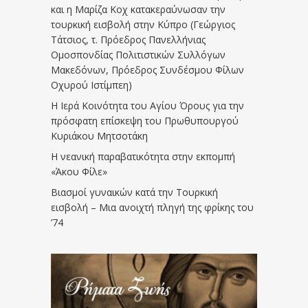
και η Μαρίζα Κοχ κατακεραύνωσαν την
τουρκική εισβολή στην Κύπρο (Γεώργιος
Τάτσιος, τ. Πρόεδρος Πανελλήνιας
Ομοσπονδίας Πολιτιστικών Συλλόγων
Μακεδόνων, Πρόεδρος Συνδέσμου Φίλων
Οχυρού Ιστίμπεη)
Η Ιερά Κοινότητα του Αγίου Όρους για την
πρόσφατη επίσκεψη του Πρωθυπουργού
Κυριάκου Μητσοτάκη
Η νεανική παραβατικότητα στην εκπομπή
«Άκου Φίλε»
Βιασμοί γυναικών κατά την Τουρκική
εισβολή – Μια ανοιχτή πληγή της φρίκης του
’74