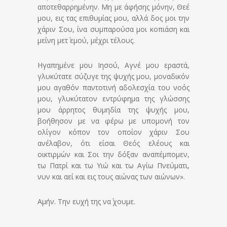
αποτεθαρρημένην. Μη με άφήσης μόνην, Θεέ
μου, εις τας επιθυμίας μου, αλλά δος μοι την
χάριν Σου, ίνα συμπαρούσα μοι κοπιάση και
μείνη μετ΄ εμού, μέχρι τέλους.
Ηγαπημένε μου Ιησού, Αγνέ μου εραστά,
γλυκύτατε σύζυγε της ψυχής μου, μοναδικόν
μου αγαθόν παντοτινή αδολεσχία του νοός
μου, γλυκύτατον εντρύφημα της γλώσσης
μου άρρητος θυμηδία της ψυχής μου,
βοήθησον με να φέρω με υπομονή τον
ολίγον κόπον τον οποίον χάριν Σου
ανέλαβον, ότι είσαι Θεός ελέους και
οικτιρμών και Σοι την δόξαν αναπέμπομεν,
τω Πατρί και τω Υιώ και τω Αγίω Πνεύματι,
νυν και αεί και εις τους αιώνας των αιώνων».
Αμήν. Την ευχή της να΄ χουμε.