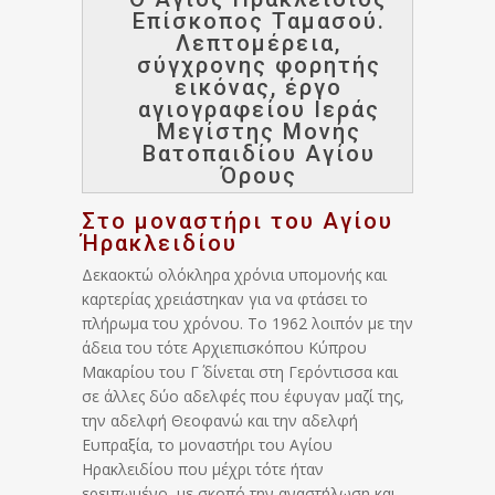
Επίσκοπος Ταμασού.
Λεπτομέρεια,
σύγχρονης φορητής
εικόνας, έργο
αγιογραφείου Ιεράς
Μεγίστης Μονής
Βατοπαιδίου Αγίου
Όρους
Στο μοναστήρι του Αγίου
Ήρακλειδίου
Δεκαοκτώ ολόκληρα χρόνια υπομονής και
καρτερίας χρειάστηκαν για να φτάσει το
πλήρωμα του χρόνου. Το 1962 λοιπόν με την
άδεια του τότε Αρχιεπισκόπου Κύπρου
Μακαρίου του Γ΄ δίνεται στη Γερόντισσα και
σε άλλες δύο αδελφές που έφυγαν μαζί της,
την αδελφή Θεοφανώ και την αδελφή
Ευπραξία, το μοναστήρι του Αγίου
Ηρακλειδίου που μέχρι τότε ήταν
ερειπωμένο, με σκοπό την αναστήλωση και