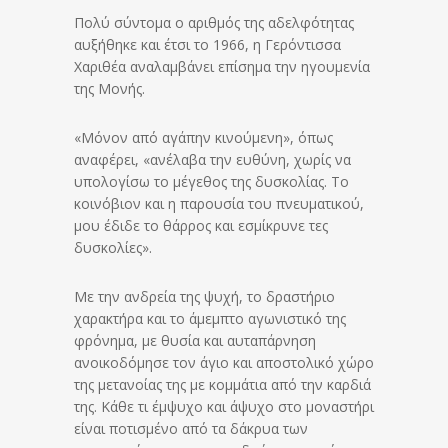
Πολύ σύντομα ο αριθμός της αδελφότητας
αυξήθηκε και έτσι το 1966, η Γερόντισσα
Χαριθέα αναλαμβάνει επίσημα την ηγουμενία
της Μονής.
«Μόνον από αγάπην κινούμενη», όπως
αναφέρει, «ανέλαβα την ευθύνη, χωρίς να
υπολογίσω το μέγεθος της δυσκολίας. Το
κοινόβιον και η παρουσία του πνευματικού,
μου έδιδε το θάρρος και εσμίκρυνε τες
δυσκολίες».
Με την ανδρεία της ψυχή, το δραστήριο
χαρακτήρα και το άμεμπτο αγωνιστικό της
φρόνημα, με θυσία και αυταπάρνηση
ανοικοδόμησε τον άγιο και αποστολικό χώρο
της μετανοίας της με κομμάτια από την καρδιά
της. Κάθε τι έμψυχο και άψυχο στο μοναστήρι
είναι ποτισμένο από τα δάκρυα των