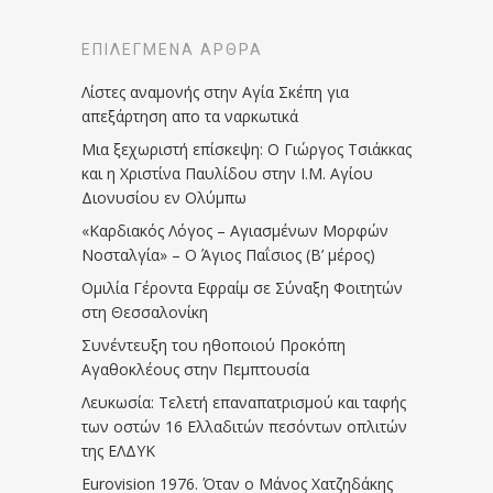
ΕΠΙΛΕΓΜΈΝΑ ΆΡΘΡΑ
Λίστες αναμονής στην Αγία Σκέπη για
απεξάρτηση απο τα ναρκωτικά
Μια ξεχωριστή επίσκεψη: Ο Γιώργος Τσιάκκας
και η Χριστίνα Παυλίδου στην Ι.Μ. Αγίου
Διονυσίου εν Ολύμπω
«Καρδιακός Λόγος – Αγιασμένων Μορφών
Νοσταλγία» – Ο Άγιος Παΐσιος (Β’ μέρος)
Ομιλία Γέροντα Εφραίμ σε Σύναξη Φοιτητών
στη Θεσσαλονίκη
Συνέντευξη του ηθοποιού Προκόπη
Αγαθοκλέους στην Πεμπτουσία
Λευκωσία: Τελετή επαναπατρισμού και ταφής
των οστών 16 Ελλαδιτών πεσόντων οπλιτών
της ΕΛΔΥΚ
Eurovision 1976. Όταν ο Μάνος Χατζηδάκης