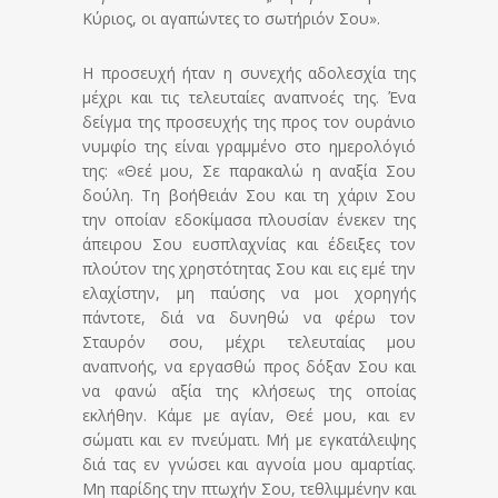
Κύριος, οι αγαπώντες το σωτήριόν Σου».
Η προσευχή ήταν η συνεχής αδολεσχία της
μέχρι και τις τελευταίες αναπνοές της. Ένα
δείγμα της προσευχής της προς τον ουράνιο
νυμφίο της είναι γραμμένο στο ημερολόγιό
της: «Θεέ μου, Σε παρακαλώ η αναξία Σου
δούλη. Τη βοήθειάν Σου και τη χάριν Σου
την οποίαν εδοκίμασα πλουσίαν ένεκεν της
άπειρου Σου ευσπλαχνίας και έδειξες τον
πλούτον της χρηστότητας Σου και εις εμέ την
ελαχίστην, μη παύσης να μοι χορηγής
πάντοτε, διά να δυνηθώ να φέρω τον
Σταυρόν σου, μέχρι τελευταίας μου
αναπνοής, να εργασθώ προς δόξαν Σου και
να φανώ αξία της κλήσεως της οποίας
εκλήθην. Κάμε με αγίαν, Θεέ μου, και εν
σώματι και εν πνεύματι. Μή με εγκατάλειψης
διά τας εν γνώσει και αγνοία μου αμαρτίας.
Μη παρίδης την πτωχήν Σου, τεθλιμμένην και