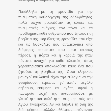
Παράλληλα με τη φροντίδα για την
πνευματική καθοδήγηση της αδελφότητας,
πολύ συχνά μοιραζόταν τις υλικές και
πνευματικές ανάγκες, τον πόνο και τα
προβλήματα κάθε ανθρώπου που ζητούσε τη
βοήθεια της. Παρ΄ όλες τις φροντίδες που είχε
και τις δυσκολίες που αντιμετώπιζε από
διάφορες αρρώστιες που κατά καιρούς
πέρασε, η πόρτα και η καρδιά της ήταν
πάντοτε ανοιχτή για κάθε «Χριστό», όπως
χαρακτηριστικά αποκαλούσε κάθε ένα που
ζητούσε τη βοήθεια της. Όσοι κληρικοί,
μοναχοί και λαϊκοί είχαν την ευλογία να την
γνωρίσουν, έτρεφαν γι΄ αυτήν μεγάλο
σεβασμό, εκτίμηση και αγάπη, αφού η
πανωραία ψυχή της αντανακλούσε με
γλυκύτητα και απλότητα τους καρπούς του
Αγίου Πνεύματος. Αν και διήλθε τη ζωή της
διά μέσου πολλών θλίψεων, χύνοντας