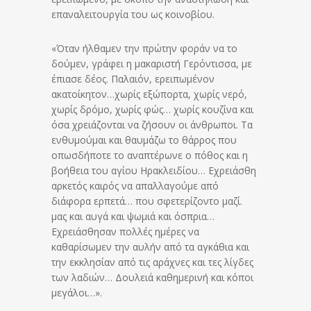
επαναλειτουργία του ως κοινοβίου.
«Όταν ήλθαμεν την πρώτην φοράν να το
δούμεν, γράφει η μακαριστή Γερόντισσα, με
έπιασε δέος. Παλαιόν, ερειπωμένον
ακατοίκητον…χωρίς εξώπορτα, χωρίς νερό,
χωρίς δρόμο, χωρίς φώς… χωρίς κουζίνα και
όσα χρειάζονται να ζήσουν οι άνθρωποι. Τα
ενθυμούμαι και θαυμάζω το θάρρος που
οπωσδήποτε το αναπτέρωνε ο πόθος και η
βοήθεια του αγίου Ηρακλειδίου… Εχρειάσθη
αρκετός καιρός να απαλλαγούμε από
διάφορα ερπετά… που σφετερίζοντο μαζί.
μας και αυγά και ψωμιά και όσπρια…
Εχρειάσθησαν πολλές ημέρες να
καθαρίσωμεν την αυλήν από τα αγκάθια και
την εκκλησίαν από τις αράχνες και τες λίγδες
των λαδιών… Δουλειά καθημερινή και κόποι
μεγάλοι…».