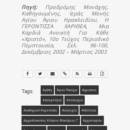
Πηγή:
Προδρόμης Μονάχης,
Καθηγουμένης, Ιεράς Μονής
Αγίου Άγιου Ηρακλειδίου, Η
ΓΕΡΟΝΤΙΣΣΑ ΧΑΡΙΘΕΑ, Μια
Καρδιά Ανοικτή Για Κάθε
«Χριστό», 10ο Τεύχος Περιοδικό
Πεμπτουσία, Σελ. 96-100,
Δεκέμβριος 2002 – Μάρτιος 2003
Αγάπη
Άγιον Πνεύμα
Άγρυπνος
Tags:
Αδελφότητα
Αδολεσχία
Αναπηρικό Καροτσάκι
Ανησυχία
Απλότητα
Αρχιεπίσκοπος Κύπρου Μακάριος Γ
Αρχονταρίκι