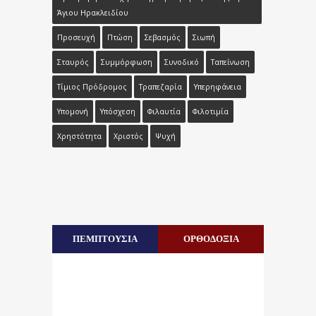
Άγιου Ηρακλειδίου
Προσευχή
Πτώση
Σεβασμός
Σιωπή
Σταυρός
Συμμόρφωση
Συνοδικό
Ταπείνωση
Τίμιος Πρόδρομος
Τραπεζαρία
Υπερηφάνεια
Υπομονή
Υπόσχεση
Φιλαυτία
Φιλοτιμία
Χρηστότητα
Χριστός
Ψυχή
ΠΕΜΠΤΟΥΣΙΑ
ΟΡΘΟΔΟΞΙΑ