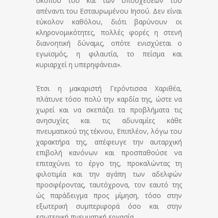
σκοπού του και των υποσχέσεών του
απέναντι του Εσταυρωμένου Ιησού. Δεν είναι
εύκολον καθόλου, διότι βαρύνουν οι
κληρονομικότητες, πολλές φορές η στενή
διανοητική δύναμις, οπότε ενισχύεται ο
εγωϊσμός, η φιλαυτία, το πείσμα και
κυριαρχεί η υπερηφάνεια».
Έτσι η μακαριστή Γερόντισσα Χαριθέα,
πλάτυνε τόσο πολύ την καρδία της, ώστε να
χωρεί και να σκεπάζει τα προβλήματα τις
ανησυχίες και τις αδυναμίες κάθε
πνευματικού της τέκνου, Επιπλέον, λόγω του
χαρακτήρα της, απέφευγε την αυταρχική
επιβολή κανόνων και προσπαθούσε να
επιταχύνει το έργο της, προκαλώντας τη
φιλοτιμία και την αγάπη των αδελφών
προσφέροντας, ταυτόχρονα, τον εαυτό της
ώς παράδειγμα προς μίμηση, τόσο στην
εξωτερική συμπεριφορά όσο και στην
εσωτερική πνευματική εργασία.