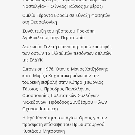
Νοσταλγία» – Ο Άγιος Παΐσιος (Β’ μέρος)
Ομιλία Γέροντα Εφραίμ σε Σύναξη Φοιτητών
στη Θεσσαλονίκη
Συνέντευξη του ηθοποιού Προκόπη
Αγαθοκλέους στην Πεμπτουσία
Λευκωσία: Τελετή επαναπατρισμού και ταφής
των οστών 16 Ελλαδιτών πεσόντων οπλιτών
της ΕΛΔΥΚ
Eurovision 1976. Όταν ο Μάνος Χατζηδάκης
και η Μαρίζα Κοχ κατακεραύνωσαν την
τουρκική εισβολή στην Κύπρο (Γεώργιος
Τάτσιος, τ. Πρόεδρος Πανελλήνιας
Ομοσπονδίας Πολιτιστικών Συλλόγων
Μακεδόνων, Πρόεδρος Συνδέσμου Φίλων
Οχυρού Ιστίμπεη)
Η Ιερά Κοινότητα του Αγίου Όρους για την
πρόσφατη επίσκεψη του Πρωθυπουργού
Κυριάκου Μητσοτάκη