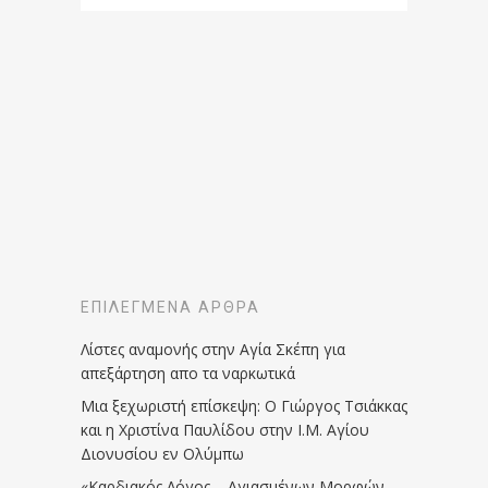
ΕΠΙΛΕΓΜΈΝΑ ΆΡΘΡΑ
Λίστες αναμονής στην Αγία Σκέπη για
απεξάρτηση απο τα ναρκωτικά
Μια ξεχωριστή επίσκεψη: Ο Γιώργος Τσιάκκας
και η Χριστίνα Παυλίδου στην Ι.Μ. Αγίου
Διονυσίου εν Ολύμπω
«Καρδιακός Λόγος – Αγιασμένων Μορφών