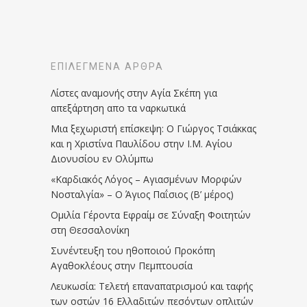
ΕΠΙΛΕΓΜΈΝΑ ΆΡΘΡΑ
Λίστες αναμονής στην Αγία Σκέπη για
απεξάρτηση απο τα ναρκωτικά
Μια ξεχωριστή επίσκεψη: Ο Γιώργος Τσιάκκας
και η Χριστίνα Παυλίδου στην Ι.Μ. Αγίου
Διονυσίου εν Ολύμπω
«Καρδιακός Λόγος – Αγιασμένων Μορφών
Νοσταλγία» – Ο Άγιος Παΐσιος (Β’ μέρος)
Ομιλία Γέροντα Εφραίμ σε Σύναξη Φοιτητών
στη Θεσσαλονίκη
Συνέντευξη του ηθοποιού Προκόπη
Αγαθοκλέους στην Πεμπτουσία
Λευκωσία: Τελετή επαναπατρισμού και ταφής
των οστών 16 Ελλαδιτών πεσόντων οπλιτών