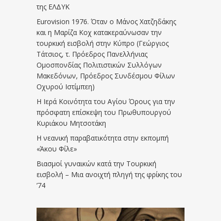
της ΕΛΔΥΚ
Eurovision 1976. Όταν ο Μάνος Χατζηδάκης
και η Μαρίζα Κοχ κατακεραύνωσαν την
τουρκική εισβολή στην Κύπρο (Γεώργιος
Τάτσιος, τ. Πρόεδρος Πανελλήνιας
Ομοσπονδίας Πολιτιστικών Συλλόγων
Μακεδόνων, Πρόεδρος Συνδέσμου Φίλων
Οχυρού Ιστίμπεη)
Η Ιερά Κοινότητα του Αγίου Όρους για την
πρόσφατη επίσκεψη του Πρωθυπουργού
Κυριάκου Μητσοτάκη
Η νεανική παραβατικότητα στην εκπομπή
«Άκου Φίλε»
Βιασμοί γυναικών κατά την Τουρκική
εισβολή – Μια ανοιχτή πληγή της φρίκης του
’74