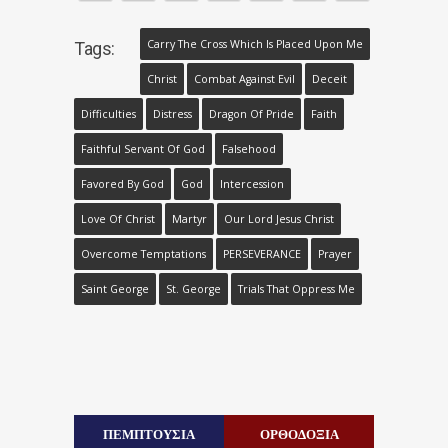
Carry The Cross Which Is Placed Upon Me
Tags:
Christ
Combat Against Evil
Deceit
Difficulties
Distress
Dragon Of Pride
Faith
Faithful Servant Of God
Falsehood
Favored By God
God
Intercession
Love Of Christ
Martyr
Our Lord Jesus Christ
Overcome Temptations
PERSEVERANCE
Prayer
Saint George
St. George
Trials That Oppress Me
ΠΕΜΠΤΟΥΣΙΑ
ΟΡΘΟΔΟΞΙΑ