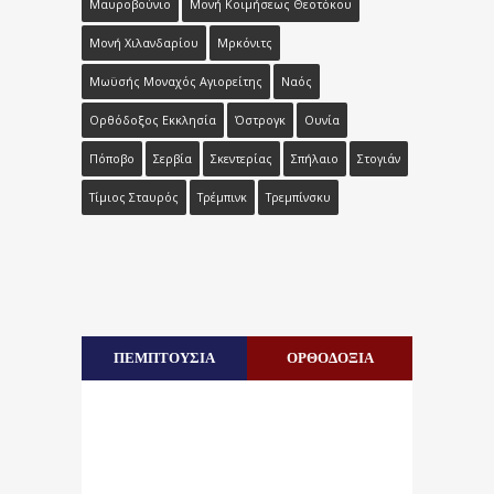
Μαυροβούνιο
Μονή Κοιμήσεως Θεοτόκου
Μονή Χιλανδαρίου
Μρκόνιτς
Μωϋσής Μοναχός Αγιορείτης
Ναός
Ορθόδοξος Εκκλησία
Όστρογκ
Ουνία
Πόποβο
Σερβία
Σκεντερίας
Σπήλαιο
Στογιάν
Τίμιος Σταυρός
Τρέμπινκ
Τρεμπίνσκυ
ΠΕΜΠΤΟΥΣΙΑ
ΟΡΘΟΔΟΞΙΑ