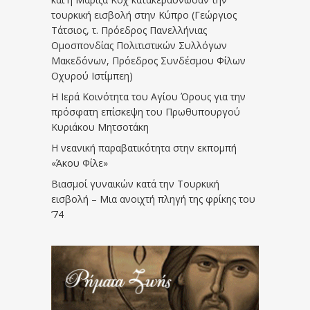
τουρκική εισβολή στην Κύπρο (Γεώργιος
Τάτσιος, τ. Πρόεδρος Πανελλήνιας
Ομοσπονδίας Πολιτιστικών Συλλόγων
Μακεδόνων, Πρόεδρος Συνδέσμου Φίλων
Οχυρού Ιστίμπεη)
Η Ιερά Κοινότητα του Αγίου Όρους για την
πρόσφατη επίσκεψη του Πρωθυπουργού
Κυριάκου Μητσοτάκη
Η νεανική παραβατικότητα στην εκπομπή
«Άκου Φίλε»
Βιασμοί γυναικών κατά την Τουρκική
εισβολή – Μια ανοιχτή πληγή της φρίκης του
’74