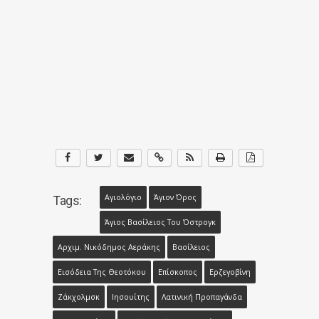
Αγιολόγιο
Άγιον Όρος
Tags:
Άγιος Βασίλειος Του Όστρογκ
Αρχιμ. Νικόδημος Αεράκης
Βασίλειος
Εισόδεια Της Θεοτόκου
Επίσκοπος
Ερζεγοβίνη
Ζάκχολμσκ
Ιησουίτης
Λατινική Προπαγάνδα