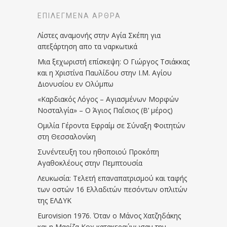
ΕΠΙΛΕΓΜΈΝΑ ΆΡΘΡΑ
Λίστες αναμονής στην Αγία Σκέπη για
απεξάρτηση απο τα ναρκωτικά
Μια ξεχωριστή επίσκεψη: Ο Γιώργος Τσιάκκας
και η Χριστίνα Παυλίδου στην Ι.Μ. Αγίου
Διονυσίου εν Ολύμπω
«Καρδιακός Λόγος – Αγιασμένων Μορφών
Νοσταλγία» – Ο Άγιος Παΐσιος (Β’ μέρος)
Ομιλία Γέροντα Εφραίμ σε Σύναξη Φοιτητών
στη Θεσσαλονίκη
Συνέντευξη του ηθοποιού Προκόπη
Αγαθοκλέους στην Πεμπτουσία
Λευκωσία: Τελετή επαναπατρισμού και ταφής
των οστών 16 Ελλαδιτών πεσόντων οπλιτών
της ΕΛΔΥΚ
Eurovision 1976. Όταν ο Μάνος Χατζηδάκης
και η Μαρίζα Κοχ κατακεραύνωσαν την