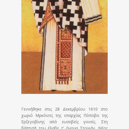
Γεννήθηκε στις 28 Δεκεμβρίου 1610 στο
χωριό Μρκόνιτς της επαρχίας Πόποβο της
Ερζεγοβίνης από ευσεβείς γονείς. Στη
βάπτισή του έλαβε τ’ όνομα Στογιάν. Νέος