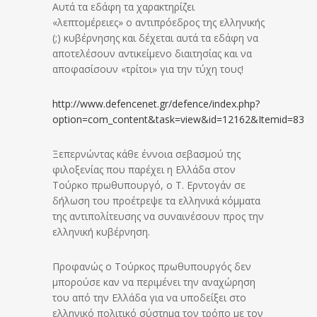
Aυτά τα εδάφη τα χαρακτηρίζει
«λεπτομέρειες» ο αντιπρόεδρος της ελληνικής
(;) κυβέρνησης και δέχεται αυτά τα εδάφη να
αποτελέσουν αντικείμενο διαιτησίας και να
αποφασίσουν «τρίτοι» για την τύχη τους!
http://www.defencenet.gr/defence/index.php?
option=com_content&task=view&id=12162&Itemid=83
Ξεπερνώντας κάθε έννοια σεβασμού της
φιλοξενίας που παρέχει η Ελλάδα στον
Τούρκο πρωθυπουργό, ο Τ. Ερντογάν σε
δήλωση του προέτρεψε τα ελληνικά κόμματα
της αντιπολίτευσης να συναινέσουν προς την
ελληνική κυβέρνηση.
Προφανώς ο Τούρκος πρωθυπουργός δεν
μπορούσε καν να περιμένει την αναχώρηση
του από την Ελλάδα για να υποδείξει στο
ελληνικό πολιτικό σύστημα τον τρόπο με τον