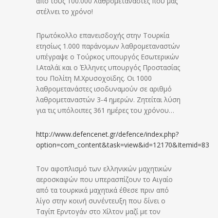
από τους 100.000 λαθρομετανάστες που μας
στέλνει το χρόνο!
Πρωτόκολλο επανεισδοχής στην Τουρκία
ετησίως 1.000 παράνομων λαθρομεταναστών
υπέγραψε ο Τούρκος υπουργός Εσωτερικών
Ι.Αταλάϊ και ο Έλληνες υπουργός Προστασίας
του Πολίτη Μ.Χρυσοχοϊδης. Οι 1000
λαθρομετανάστες ισοδυναμούν σε αριθμό
λαθρομεταναστών 3-4 ημερών. Ζητείται λύση
για τις υπόλοιπες 361 ημέρες του χρόνου…
http://www.defencenet.gr/defence/index.php?
option=com_content&task=view&id=12170&Itemid=83
Τον αφοπλισμό των ελληνικών μαχητικών
αεροσκαφών που υπερασπίζουν το Αιγαίο
από τα τουρκικά μαχητικά έθεσε πριν από
λίγο στην κοινή συνέντευξη που δίνει ο
Ταγίπ Ερντογάν στο Χίλτον μαζί με τον