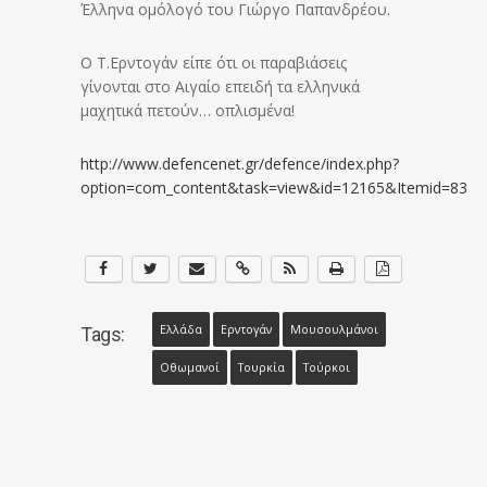
Έλληνα ομόλογό του Γιώργο Παπανδρέου.
Ο Τ.Ερντογάν είπε ότι οι παραβιάσεις
γίνονται στο Αιγαίο επειδή τα ελληνικά
μαχητικά πετούν… οπλισμένα!
http://www.defencenet.gr/defence/index.php?
option=com_content&task=view&id=12165&Itemid=83
Ελλάδα
Ερντογάν
Μουσουλμάνοι
Tags:
Οθωμανοί
Τουρκία
Τούρκοι