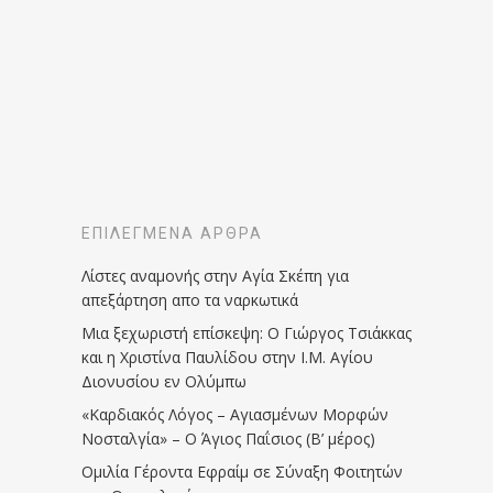
ΕΠΙΛΕΓΜΈΝΑ ΆΡΘΡΑ
Λίστες αναμονής στην Αγία Σκέπη για
απεξάρτηση απο τα ναρκωτικά
Μια ξεχωριστή επίσκεψη: Ο Γιώργος Τσιάκκας
και η Χριστίνα Παυλίδου στην Ι.Μ. Αγίου
Διονυσίου εν Ολύμπω
«Καρδιακός Λόγος – Αγιασμένων Μορφών
Νοσταλγία» – Ο Άγιος Παΐσιος (Β’ μέρος)
Ομιλία Γέροντα Εφραίμ σε Σύναξη Φοιτητών