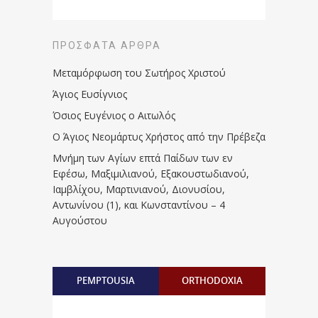
ΠΡΌΣΦΑΤΑ ΆΡΘΡΑ
Μεταμόρφωση του Σωτήρος Χριστού
Άγιος Ευσίγνιος
Όσιος Ευγένιος ο Αιτωλός
Ο Άγιος Νεομάρτυς Χρήστος από την Πρέβεζα
Μνήμη των Aγίων επτά Παίδων των εν
Eφέσω, Mαξιμιλιανού, Eξακουστωδιανού,
Iαμβλίχου, Mαρτινιανού, Διονυσίου,
Aντωνίνου (1), και Kωνσταντίνου – 4
Αυγούστου
PEMPTOUSIA
ORTHODOXIA