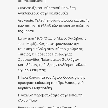
στη Θεσσαλονίκη
Συνέντευξη του ηθοποιού Προκόπη
Αγαθοκλέους στην Πεμπτουσία
Λευκωσία: Τελετή επαναπατρισμού και ταφής
των οστών 16 Ελλαδιτών πεσόντων οπλιτών
της ΕΛΔΥΚ
Eurovision 1976. Όταν ο Μάνος Χατζηδάκης
και η Μαρίζα Κοχ κατακεραύνωσαν την
τουρκική εισβολή στην Κύπρο (Γεώργιος
Τάτσιος, τ. Πρόεδρος Πανελλήνιας
Ομοσπονδίας Πολιτιστικών Συλλόγων
Μακεδόνων, Πρόεδρος Συνδέσμου Φίλων
Οχυρού Ιστίμπεη)
Η Ιερά Κοινότητα του Αγίου Όρους για την
πρόσφατη επίσκεψη του Πρωθυπουργού
Κυριάκου Μητσοτάκη
Η νεανική παραβατικότητα στην εκπομπή
«Άκου Φίλε»
Βιασμοί γυναικών κατά την Τουρκική