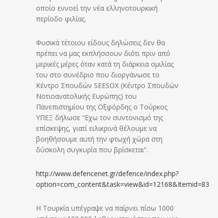
οποίο εννοεί την νέα ελληνοτουρκική
περίοδο φιλίας.
Φυσικά τέτοιου είδους δηλώσεις δεν θα
πρέπει να μας εκπλήσσουν διότι πριν από
μερικές μέρες όταν κατά τη διάρκεια ομιλίας
του στο συνέδριο που διοργάνωσε το
Κέντρο Σπουδών SEESOX (Κέντρο Σπουδών
Νοτιοανατολικής Ευρώπης) του
Πανεπιστημίου της Οξφόρδης ο Τούρκος
ΥΠΕΞ δήλωσε “Εχω τον συντονισμό της
επίσκεψης, γιατί ειλικρινά θέλουμε να
βοηθήσουμε αυτή την φτωχή χώρα στη
δύσκολη συγκυρία που βρίσκεται”.
http://www.defencenet.gr/defence/index.php?
option=com_content&task=view&id=12168&Itemid=83
Η Τουρκία υπέγραψε να παίρνει πίσω 1000