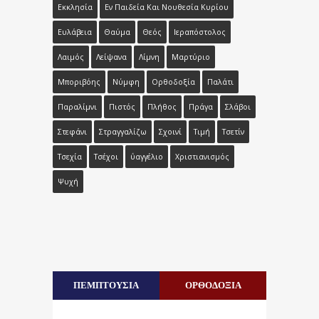
Εκκλησία
Εν Παιδεία Και Νουθεσία Κυρίου
Ευλάβεια
Θαύμα
Θεός
Ιεραπόστολος
Λαιμός
Λείψανα
Λίμνη
Μαρτύριο
Μποριβόης
Νύμφη
Ορθοδοξία
Παλάτι
Παραλίμνι
Πιστός
Πλήθος
Πράγα
Σλάβοι
Στεφάνι
Στραγγαλίζω
Σχοινί
Τιμή
Τσετίν
Τσεχία
Τσέχοι
Ϋ́αγγέλιο
Χριστιανισμός
Ψυχή
ΠΕΜΠΤΟΥΣΙΑ
ΟΡΘΟΔΟΞΙΑ