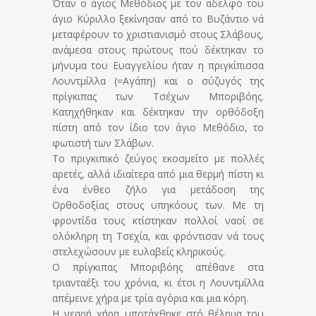
Όταν ο άγιος Μεθόδιος με τον αδελφό του
άγιο Κύριλλο ξεκίνησαν από το Βυζάντιο νά
μεταφέρουν το χριστιανισμό στους Σλάβους,
ανάμεσα στους πρώτους πού δέκτηκαν το
μήνυμα του Ευαγγελίου ήταν η πριγκίπισσα
Λουντμίλλα (=Αγάπη) και ο σύζυγός της
πρίγκιπας των Τσέχων Μποριβόης.
Κατηχήθηκαν και δέκτηκαν την ορθόδοξη
πίστη από τον ίδιο τον άγιο Μεθόδιο, το
φωτιστή των Σλάβων.
Το πριγκιπικό ζεύγος εκοσμείτο με πολλές
αρετές, αλλά ιδιαίτερα από μια θερμή πίστη κι
ένα ένθεο ζήλο για μετάδοση της
Ορθοδοξίας στους υπηκόους των. Με τη
φροντίδα τους κτίστηκαν πολλοί ναοί σε
ολόκληρη τη Τσεχία, και φρόντισαν νά τους
στελεχώσουν με ευλαβείς κληρικούς.
Ο πρίγκιπας Μποριβόης απέθανε στα
τριανταέξι του χρόνια, κι έτσι η Λουντμίλλα
απέμεινε χήρα με τρία αγόρια και μια κόρη.
Η νεαρή χήρα υποτάχθηκε στό θέλημα του