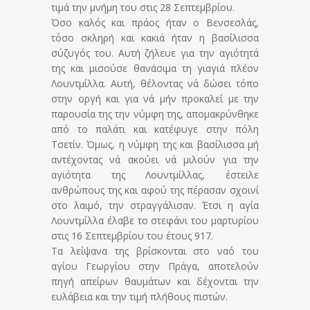
τιμά την μνήμη του στις 28 Σεπτεμβρίου.
Όσο καλός και πράος ήταν ο Βενσεσλάς,
τόσο σκληρή και κακιά ήταν η βασίλισσα
σύζυγός του. Αυτή ζήλευε για την αγιότητά
της και μισούσε θανάσιμα τη γιαγιά πλέον
Λουντμίλλα. Αυτή, θέλοντας νά δώσει τόπο
στην οργή και για νά μήν προκαλεί με την
παρουσία της την νύμφη της, απομακρύνθηκε
από το παλάτι και κατέφυγε στην πόλη
Τσετίν. Όμως, η νύμφη της και βασίλισσα μή
αντέχοντας νά ακούει νά μιλούν για την
αγιότητα της Λουντμίλλας, έστειλε
ανθρώπους της και αφού της πέρασαν σχοινί
στο λαιμό, την στραγγάλισαν. Έτσι η αγία
Λουντμίλλα έλαβε το στεφάνι του μαρτυρίου
στις 16 Σεπτεμβρίου του έτους 917.
Τα λείψανα της βρίσκονται στο ναό του
αγίου Γεωργίου στην Πράγα, αποτελούν
πηγή απείρων θαυμάτων και δέχονται την
ευλάβεια και την τιμή πλήθους πιστών.