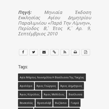
Πηγή:
Μηνιαία Έκδοση
Εκκλησίας Αγίου Δημητρίου
Παραλιμνίου «Παρά Την Λίμνην»,
Περίοδος Β΄, Έτος Κ΄, Αρ. 9,
Σεπτέμβριος 2010
Tags:
Αγία Μάρτυς Λουντμίλλα Η Βασίλισσα Της Τσεχίας
Αγιολόγιο
Άγιος Γεώργιος
Άγιος Δημήτριος
Άγιος Κύριλλος
Άγιος Μεθόδιος
Βασίλισσα
Βενσεσλάς
Βρατισλάβ
Βυζάντιο
Γιαγιά