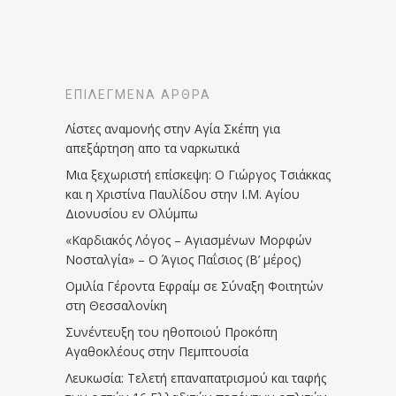
ΕΠΙΛΕΓΜΈΝΑ ΆΡΘΡΑ
Λίστες αναμονής στην Αγία Σκέπη για
απεξάρτηση απο τα ναρκωτικά
Μια ξεχωριστή επίσκεψη: Ο Γιώργος Τσιάκκας
και η Χριστίνα Παυλίδου στην Ι.Μ. Αγίου
Διονυσίου εν Ολύμπω
«Καρδιακός Λόγος – Αγιασμένων Μορφών
Νοσταλγία» – Ο Άγιος Παΐσιος (Β’ μέρος)
Ομιλία Γέροντα Εφραίμ σε Σύναξη Φοιτητών
στη Θεσσαλονίκη
Συνέντευξη του ηθοποιού Προκόπη
Αγαθοκλέους στην Πεμπτουσία
Λευκωσία: Τελετή επαναπατρισμού και ταφής