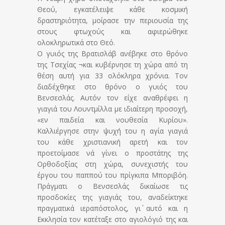
Θεού, εγκατέλειψε κάθε κοσμική
δραστηριότητα, μοίρασε την περιουσία της
στους φτωχούς και αφιερώθηκε
ολοκληρωτικά στο Θεό.
Ο γυιός της Βρατισλάβ ανέβηκε στο θρόνο
της Τσεχίας ¬και κυβέρνησε τη χώρα από τη
θέση αυτή για 33 ολόκληρα χρόνια. Τον
διαδέχθηκε στο θρόνο ο γυιός του
Βενσεσλάς. Αυτόν τον είχε αναθρέφει η
γιαγιά του Λουντμίλλα με ιδιαίτερη προσοχή,
«εν παιδεία και νουθεσία Κυρίου».
Καλλιέργησε στην ψυχή του η αγία γιαγιά
του κάθε χριστιανική αρετή και τον
προετοίμασε νά γίνει ο προστάτης της
Ορθοδοξίας στη χώρα, συνεχιστής του
έργου του παππού του πρίγκιπα Μποριβόη.
Πράγματι ο Βενσεσλάς δικαίωσε τις
προσδοκίες της γιαγιάς του, αναδείκτηκε
πραγματικά ιεραπόστολος, γι΄ αυτό και η
Εκκλησία τον κατέταξε στο αγιολόγιό της και