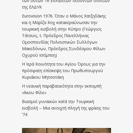
των οστών 16 Ελλαδιτών πεσόντων οπλιτών
της ΕΛΔΥΚ
Eurovision 1976. Όταν ο Μάνος Χατζηδάκης
και η Μαρίζα Κοχ κατακεραύνωσαν την
τουρκική εισβολή στην Κύπρο (Γεώργιος
Τάτσιος, τ. Πρόεδρος Πανελλήνιας
Ομοσπονδίας Πολιτιστικών Συλλόγων
Μακεδόνων, Πρόεδρος Συνδέσμου Φίλων
Οχυρού Ιστίμπεη)
Η Ιερά Κοινότητα του Αγίου Όρους για την
πρόσφατη επίσκεψη του Πρωθυπουργού
Κυριάκου Μητσοτάκη
Η νεανική παραβατικότητα στην εκπομπή
«Άκου Φίλε»
Βιασμοί γυναικών κατά την Τουρκική
εισβολή – Μια ανοιχτή πληγή της φρίκης του
’74