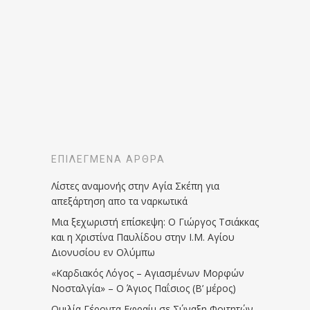
ΕΠΙΛΕΓΜΈΝΑ ΆΡΘΡΑ
Λίστες αναμονής στην Αγία Σκέπη για
απεξάρτηση απο τα ναρκωτικά
Μια ξεχωριστή επίσκεψη: Ο Γιώργος Τσιάκκας
και η Χριστίνα Παυλίδου στην Ι.Μ. Αγίου
Διονυσίου εν Ολύμπω
«Καρδιακός Λόγος – Αγιασμένων Μορφών
Νοσταλγία» – Ο Άγιος Παΐσιος (Β’ μέρος)
Ομιλία Γέροντα Εφραίμ σε Σύναξη Φοιτητών