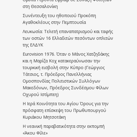
στη Θεσσαλονίκη
Συνέντευξη του ηθοποιού Προκόπη
Αγαθοκλέους στην Πεμπτουσία
Λευκωσία: Τελετή επαναπατρισμού και ταφής
των οστών 16 Ελλαδιτών πεσόντων οπλιτών
της ΕΛΔΥΚ
Eurovision 1976. Όταν ο Μάνος Χατζηδάκης
και η Μαρίζα Κοχ κατακεραύνωσαν την
τουρκική εισβολή στην Κύπρο (Γεώργιος
Τάτσιος, τ. Πρόεδρος Πανελλήνιας
Ομοσπονδίας Πολιτιστικών Συλλόγων
Μακεδόνων, Πρόεδρος Συνδέσμου Φίλων
Οχυρού Ιστίμπεη)
Η Ιερά Κοινότητα του Αγίου Όρους για την
πρόσφατη επίσκεψη του Πρωθυπουργού
Κυριάκου Μητσοτάκη
Η νεανική παραβατικότητα στην εκπομπή
«Άκου Φίλε»