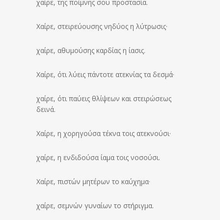
χαίρε, της ποίμνης σου προστασία.
Χαίρε, στειρεύουσης νηδύος η λύτρωσις·
χαίρε, αθυμούσης καρδίας η ίασις.
Χαίρε, ότι λύεις πάντοτε ατεκνίας τα δεσμά·
χαίρε, ότι παύεις θλίψεων και στειρώσεως
δεινά.
Χαίρε, η χορηγούσα τέκνα τοις ατεκνούσι·
χαίρε, η ενδιδούσα ίαμα τοις νοσούσι.
Χαίρε, πιστών μητέρων το καύχημα·
χαίρε, σεμνών γυναίων το στήριγμα.