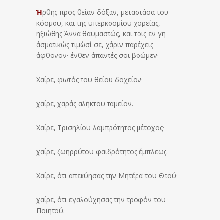
Ή
ρθης προς θείαν δόξαν, μεταστάσα του
κόσμου, και της υπερκοσμίου χορείας,
ηξιώθης Άννα θαυμαστώς, και τοις εν γη
άσματικώς τιμώσί σε, χάριν παρέχεις
άφθονον· ένθεν άπαντές σοι βοώμεν·
Χαίρε, φωτός του θείου δοχείον·
χαίρε, χαράς αλήκτου ταμείον.
Χαίρε, Τρισηλίου λαμπρότητος μέτοχος·
χαίρε, ζωηρρύτου φαιδρότητος έμπλεως.
Χαίρε, ότι απεκύησας την Μητέρα του Θεού·
χαίρε, ότι εγαλούχησας την τροφόν του
Ποιητού.