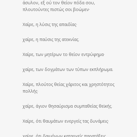
άσυλον, εξ ού τον θείον πόδα σου,
πλουτούντες πιστώς σοι βοώμεν·
Χαίρε, η λύσις της απαιδίας·
χαίρε, η παύσις της ατεκνίας.
Χαίρε, των μητέρων το θείον εντρύφημα·
χαίρε, των δογμάτων των τύπων εκπλήρωμα.
Χαίρε, πλούτος θείας χάριτος και χρηστότητος
πολλής·
χαίρε, άγιον θησαύρισμα συμπαθείας θεϊκής.
Χαίρε, ότι θαυμάτων ενεργείς τας δυνάμεις·
χαίρε, ότι δαιμόνων καταργείς παρατάξεις.