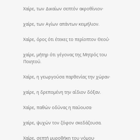
Χαίρε, των Δικαίων σεπτόν ακροθίνιον·
χαίρε, των Αγίων απάντων κειμήλιον.
Χαίρε, όρος ότι έτεκες το περίοπτον Θεού·
χαίρε, μήτηρ ότι γέγονας της Μητρός του
Ποιητού.
Χαίρε, η γεωργούσα παρθενίας την χώραν·
χαίρε, η δρεπομένη την αΐδιον δόξαν.
Χαίρε, παθών οδύνας η παύουσα·
χαίρε, ψυχών τον ζόφον σκεδάζουσα.
Χαίρε, σεπτή μυροθήκη του νόμου·