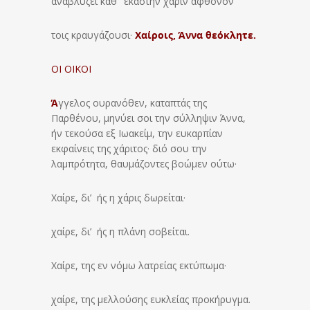
αναβλύζει καθ’ εκάστην χάριν άφθονον
τοις κραυγάζουσι·
Χαίροις, Άννα θεόκλητε.
ΟΙ ΟΙΚΟΙ
Ά
γγελος ουρανόθεν, καταπτάς της
Παρθένου, μηνύει σοι την σύλληψιν Άννα,
ήν τεκούσα εξ Ιωακείμ, την ευκαρπίαν
εκφαίνεις της χάριτος· διό σου την
λαμπρότητα, θαυμάζοντες βοώμεν ούτω·
Χαίρε, δι’ ής η χάρις δωρείται·
χαίρε, δι’ ής η πλάνη σοβείται.
Χαίρε, της εν νόμω λατρείας εκτύπωμα·
χαίρε, της μελλούσης ευκλείας προκήρυγμα.