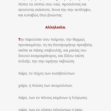
πίστει τώ σεπτώ σου ναώ, προσιόντας και
αιτούντας εκάστοτε, Άννα την σην αντίληψιν,
και ευλαβώς Θεώ βοώντας·
Αλληλούϊα.
Τ
ην παρούσαν σου ποίμνην, την θερμώς
προσκειμένην, τη ση Θεοπρομήτορ πρεσβεία,
σκέπε εκ πάσης επιβουλής, και μανίας του
δεινού κοσμοκράτορος, και δίδου ταύτη
ένδοξε, την σην ειρήνην εκβοώση·
Χαίρε, το τείχος των ευσεβούντων·
χαίρε, η πτώσις των ανομούντων.
Χαίρε, των εν πόνοις κειμένων η λύτρωσις·
χαίρε, των εν νόσοις τελούντων η ίασις.