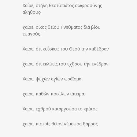
Χαίρε, στήλη θεοτύπωτος σωφροσύνης
αληθούς·
χαίρε, οίκος θείου Πνεύματος δια βίου
ευαγούς.
Χαίρε, ότι κυΐσκεις του Θεού την καθέδραν·
χαίρε, ότι εκλύεις του εχθρού την ενέδραν.
Χαίρε, ψυχών αγίων ωράϊσμα·
χαίρε, παθών ποικίλων ιάτειρα.
Χαίρε, εχθρού καταργούσα το κράτος·
χαίρε, πιστοίς θείον νέμουσα θάρρος.