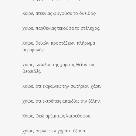
Χαίρε, ατεκνίας φυγούσα το όνειδος·
χαίρε, παρθενίας τεκούσα το στέλεχος.
Χαίρε, θεϊκών προστάξεων πλήρωμα
περιφανές·
χαίρε, ίνδαλμα της χάριτος θείον και
θεοειδές.
Χαίρε, ότι εκφαίνεις την σωτήριον χάριν·
χαίρε, ότι εκτρέπεις απαιδίας την ζάλην.
Χαίρε, Θεώ αμέμπτως λατρεύουσα·
χαίρε, σεμνώς εν γήρατι τέξασα.