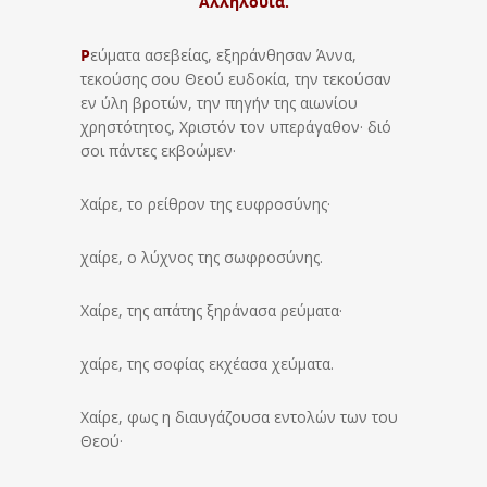
Αλληλούϊα.
Ρ
εύματα ασεβείας, εξηράνθησαν Άννα,
τεκούσης σου Θεού ευδοκία, την τεκούσαν
εν ύλη βροτών, την πηγήν της αιωνίου
χρηστότητος, Χριστόν τον υπεράγαθον· διό
σοι πάντες εκβοώμεν·
Χαίρε, το ρείθρον της ευφροσύνης·
χαίρε, ο λύχνος της σωφροσύνης.
Χαίρε, της απάτης ξηράνασα ρεύματα·
χαίρε, της σοφίας εκχέασα χεύματα.
Χαίρε, φως η διαυγάζουσα εντολών των του
Θεού·