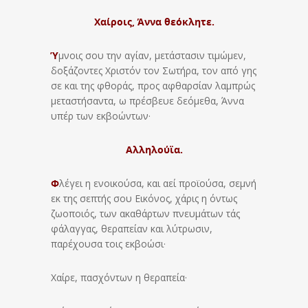
Χαίροις, Άννα θεόκλητε.
Ύ
μνοις σου την αγίαν, μετάστασιν τιμώμεν,
δοξάζοντες Χριστόν τον Σωτήρα, τον από γης
σε και της φθοράς, προς αφθαρσίαν λαμπρώς
μεταστήσαντα, ω πρέσβευε δεόμεθα, Άννα
υπέρ των εκβοώντων·
Αλληλούϊα.
Φ
λέγει η ενοικούσα, και αεί προϊούσα, σεμνή
εκ της σεπτής σου Εικόνος, χάρις η όντως
ζωοποιός, των ακαθάρτων πνευμάτων τάς
φάλαγγας, θεραπείαν και λύτρωσιν,
παρέχουσα τοις εκβοώσι·
Χαίρε, πασχόντων η θεραπεία·