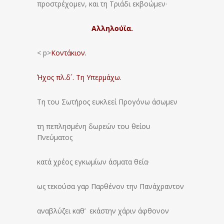
προστρέχομεν, και τη Τριάδι εκβοώμεν·
Αλληλούϊα.
< p>
Κοντάκιον.
Ήχος πλ.δ´. Τη Υπερμάχω.
Τη του Σωτήρος ευκλεεί Προγόνω άσωμεν
τη πεπλησμένη δωρεών του θείου
Πνεύματος
κατά χρέος εγκωμίων άσματα θεία·
ως τεκούσα γαρ Παρθένον την Πανάχραντον
αναβλύζει καθ’ εκάστην χάριν άφθονον