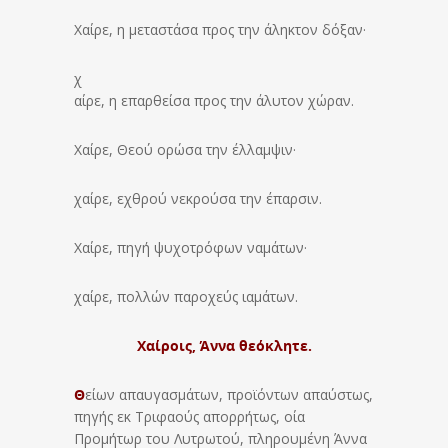
Χαίρε, η μεταστάσα προς την άληκτον δόξαν·
χ
αίρε, η επαρθείσα προς την άλυτον χώραν.
Χαίρε, Θεού ορώσα την έλλαμψιν·
χαίρε, εχθρού νεκρούσα την έπαρσιν.
Χαίρε, πηγή ψυχοτρόφων ναμάτων·
χαίρε, πολλών παροχεύς ιαμάτων.
Χαίροις, Άννα θεόκλητε.
Θ
είων απαυγασμάτων, προϊόντων απαύστως,
πηγής εκ Τριφαούς απορρήτως, οία
Προμήτωρ του Λυτρωτού, πληρουμένη Άννα