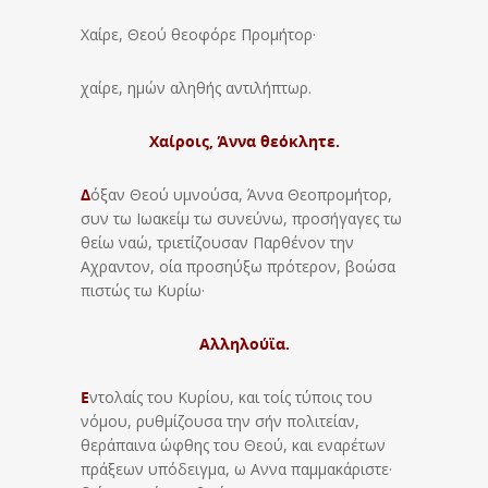
Χαίρε, Θεού θεοφόρε Προμήτορ·
χαίρε, ημών αληθής αντιλήπτωρ.
Χαίροις, Άννα θεόκλητε.
Δ
όξαν Θεού υμνούσα, Άννα Θεοπρομήτορ,
συν τω Ιωακείμ τω συνεύνω, προσήγαγες τω
θείω ναώ, τριετίζουσαν Παρθένον την
Αχραντον, οία προσηύξω πρότερον, βοώσα
πιστώς τω Κυρίω·
Αλληλούϊα.
Ε
ντολαίς του Κυρίου, και τοίς τύποις του
νόμου, ρυθμίζουσα την σήν πολιτείαν,
θεράπαινα ώφθης του Θεού, και εναρέτων
πράξεων υπόδειγμα, ω Αννα παμμακάριστε·