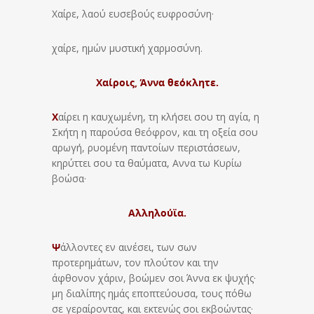
Χαίρε, λαού ευσεβούς ευφροσύνη·
χαίρε, ημών μυστική χαρμοσύνη.
Χαίροις, Άννα θεόκλητε.
Χ
αίρει η καυχωμένη, τη κλήσει σου τη αγία, η
Σκήτη η παρούσα θεόφρον, και τη οξεία σου
αρωγή, ρυομένη παντοίων περιστάσεων,
κηρύττει σου τα θαύματα, Αννα τω Κυρίω
βοώσα·
Αλληλούϊα.
Ψ
άλλοντες εν αινέσει, των σων
προτερημάτων, τον πλούτον και την
άφθονον χάριν, βοώμεν σοι Άννα εκ ψυχής·
μη διαλίπης ημάς εποπτεύουσα, τους πόθω
σε γεραίροντας, και εκτενώς σοι εκβοώντας·