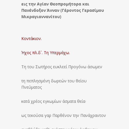
εις την Αγίαν Θεοπρομήτορα και
Πανένδοξον Άνναν (Γέροντος Γερασίμου
Μικραγιαννανίτου)
Κοντάκιον.
Ήχος πλ.δ´. Τη Υπερμάχω.
Τη του Σωτήρος ευκλεεί Προγόνω άσωμεν
τη πεπλησμένη δωρεών του θείου
Πνεύματος
κατά χρέος εγκωμίων άσματα θεία·
ως τεκούσα γαρ Παρθένον την Πανάχραντον