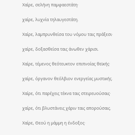
Χαίρε, σελήνη παμφαεστάτη·
χαίρε, λυχνία τηλαυγεστάτη.
Χαίρε, λαμπρυνθείσα του νόμου ταις πράξεσι·
χαίρε, δοξασθείσα ταις άνωθεν χάρισι.
Χαίρε, τέμενος θεότευκτον επιπνοίας θεϊκής·
χαίρε, όργανον θεόλβιον ενεργείας μυστικής.
Χαίρε, ότι παρέχεις τέκνα ταις στειρευούσαις·
χαίρε, ότι βλυστάνεις χάριν ταις απορούσαις.
Χαίρε, Θεού η μάμμη η ένδοξος·