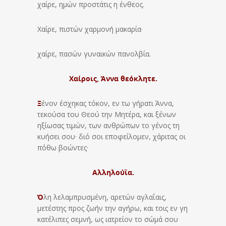
χαίρε, ημών προστάτις η ένθεος.
Χαίρε, πιστών χαρμονή μακαρία·
χαίρε, πασών γυναικών πανολβία.
Χαίροις, Άννα θεόκλητε.
Ξ
ένον έσχηκας τόκον, εν τω γήρατι Άννα,
τεκούσα του Θεού την Μητέρα, και ξένων
ηξίωσας τιμών, των ανθρώπων το γένος τη
κυήσει σου· διό σοι εποφείλομεν, χάριτας οι
πόθω βοώντες·
Αλληλούϊα.
Ό
λη λελαμπρυσμένη, αρετών αγλαΐαις,
μετέστης προς ζωήν την αγήρω, και τοις εν γη
κατέλιπες σεμνή, ως ιατρείον το σώμά σου