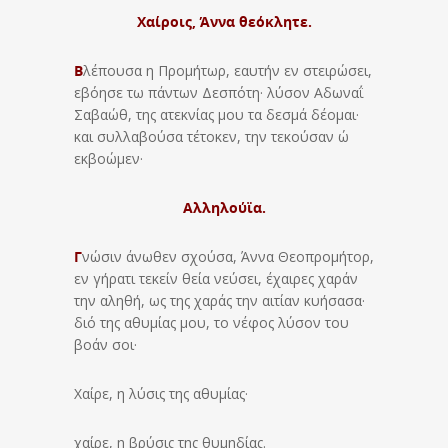
Χαίροις, Άννα θεόκλητε.
Β
λέπουσα η Προμήτωρ, εαυτήν εν στειρώσει,
εβόησε τω πάντων Δεσπότη· λύσον Αδωναΐ
Σαβαώθ, της ατεκνίας μου τα δεσμά δέομαι·
και συλλαβούσα τέτοκεν, την τεκούσαν ώ
εκβοώμεν·
Αλληλούϊα.
Γ
νώσιν άνωθεν σχούσα, Άννα Θεοπρομήτορ,
εν γήρατι τεκείν θεία νεύσει, έχαιρες χαράν
την αληθή, ως της χαράς την αιτίαν κυήσασα·
διό της αθυμίας μου, το νέφος λύσον του
βοάν σοι·
Χαίρε, η λύσις της αθυμίας·
χαίρε, η βρύσις της θυμηδίας.