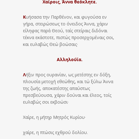
Χαίροις, Άννα θεόκλητε.
Κ
υήσασα την Παρθένον, και φυγούσα εν
γήρα, στειρώσεως το όνειδος Άννα, χάριν
είληφας παρά Θεού, ταίς στείραις διδόναι
τέκνα εκάστοτε, πιστώς προσερχομέναις σοι,
και ευλαβώς Θεώ βοώσαις·
Αλληλούϊα.
Λ
ήξιν προς ουρανίαν, ως μετέστης εν δόξη,
πλουσία μετοχή εθεώθης, και τώ ξύλω Άννα
της ζωής, αποκατέστης απαύστως
πρεσβεύουσα, χάριν δούναι και έλεος, τοίς
ευλαβώς σοι εκβοώσι·
Χαίρε, η μήτηρ Μητρός Κυρίου·
χαίρε, η πτώσις εχθρού δολίου.