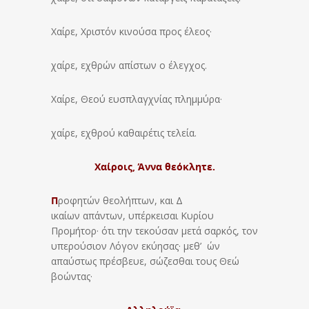
Χαίρε, Χριστόν κινούσα προς έλεος·
χαίρε, εχθρών απίστων ο έλεγχος.
Χαίρε, Θεού ευσπλαγχνίας πλημμύρα·
χαίρε, εχθρού καθαιρέτις τελεία.
Χαίροις, Άννα θεόκλητε.
Π
ροφητών θεολήπτων, και Δ
ικαίων απάντων, υπέρκεισαι Κυρίου
Προμήτορ· ότι την τεκούσαν μετά σαρκός, τον
υπερούσιον Λόγον εκύησας· μεθ’ ών
απαύστως πρέσβευε, σώζεσθαι τους Θεώ
βοώντας·