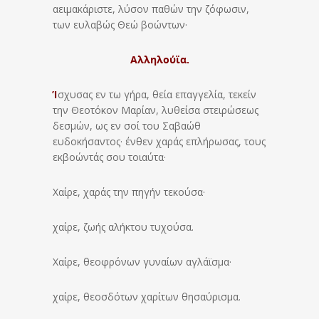
αειμακάριστε, λύσον παθών την ζόφωσιν,
των ευλαβώς Θεώ βοώντων·
Αλληλούϊα.
Ί
σχυσας εν τω γήρα, θεία επαγγελία, τεκείν
την Θεοτόκον Μαρίαν, λυθείσα στειρώσεως
δεσμών, ως εν σοί του Σαβαώθ
ευδοκήσαντος· ένθεν χαράς επλήρωσας, τους
εκβοώντάς σου τοιαύτα·
Χαίρε, χαράς την πηγήν τεκούσα·
χαίρε, ζωής αλήκτου τυχούσα.
Χαίρε, θεοφρόνων γυναίων αγλάϊσμα·
χαίρε, θεοσδότων χαρίτων θησαύρισμα.