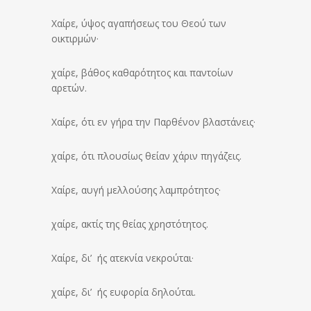
Χαίρε, ύψος αγαπήσεως του Θεού των
οικτιρμών·
χαίρε, βάθος καθαρότητος και παντοίων
αρετών.
Χαίρε, ότι εν γήρα την Παρθένον βλαστάνεις·
χαίρε, ότι πλουσίως θείαν χάριν πηγάζεις.
Χαίρε, αυγή μελλούσης λαμπρότητος·
χαίρε, ακτίς της θείας χρηστότητος.
Χαίρε, δι’ ής ατεκνία νεκρούται·
χαίρε, δι’ ής ευφορία δηλούται.