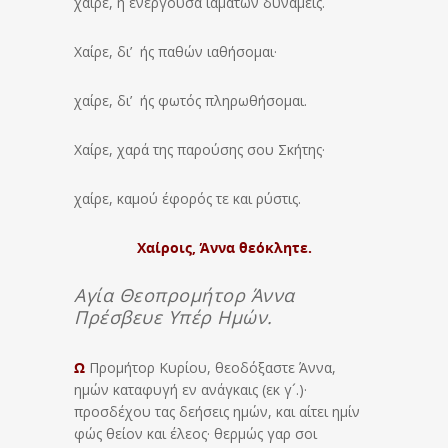
χαίρε, η ενεργούσα ιαμάτων δυνάμεις.
Χαίρε, δι’ ής παθών ιαθήσομαι·
χαίρε, δι’ ής φωτός πληρωθήσομαι.
Χαίρε, χαρά της παρούσης σου Σκήτης·
χαίρε, καμού έφορός τε και ρύστις.
Χαίροις, Άννα θεόκλητε.
Αγία Θεοπρομήτορ Άννα
Πρέσβευε Υπέρ Ημών.
Ω
Προμήτορ Κυρίου, θεοδόξαστε Άννα,
ημών καταφυγή εν ανάγκαις (εκ γ´.)·
προσδέχου τας δεήσεις ημών, και αίτει ημίν
φώς θείον και έλεος· θερμώς γαρ σοι