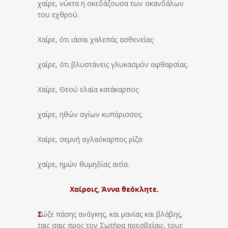
χαίρε, νύκτα η σκεδάζουσα των σκανδάλων
του εχθρού.
Χαίρε, ότι ιάσαι χαλεπάς ασθενείας·
χαίρε, ότι βλυστάνεις γλυκασμόν αφθαρσίας.
Χαίρε, Θεού ελαία κατάκαρπος·
χαίρε, ηθών αγίων κυπάρισσος.
Χαίρε, σεμνή αγλαόκαρπος ρίζα·
χαίρε, ημών θυμηδίας αιτία.
Χαίροις, Άννα θεόκλητε.
Σ
ώζε πάσης ανάγκης, και μανίας και βλάβης,
ταις σαις προς τον Σωτήρα πρεσβείαις, τους