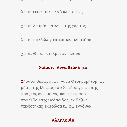
Χαίρε, εικών της εν νόμω πίστεως·
χαίρε, λαμπάς εντολών της χάριτος.
Χαίρε, πολλών χαρισμάτων πλημμύρα·
χαίρε, Θεού ενταλμάτων κινύρα.
Χαίροις, Άννα θεόκλητε.
Ζ
ήσασα θεοφρόνως, Άννα Θεοπρομήτορ, ως
μήτηρ της Μητρός του Σωτήρος, μετέστης
προς τας άνω μονάς, και της εκ σου
προελθούσης Θεόπαιδος, εκ δεξιών
παρέστηκας, εκβοώσα τω σω εγγόνω·
Αλληλούϊα.