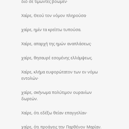
διό σε τιμώντες βοώμεν·
Χαίρε, Θεού τον νόμον πληρούσα·
χαίρε, ημίν τα κρείττω τυπούσα.
Χαίρε, απαρχή της ημών αναπλάσεως·
χαίρε, θησαυρέ εσομένης ελλάμψεως.
Χαίρε, κλήμα ευφορώτατον των εν νόμω
εντολών·
χαίρε, σκήνωμα πολύτιμον ουρανίων
δωρεών.
Χαίρε, ότι εδέξω θείαν επαγγελίαν·
χαίρε, ότι προάγεις την Παρθένον Μαρίαν.