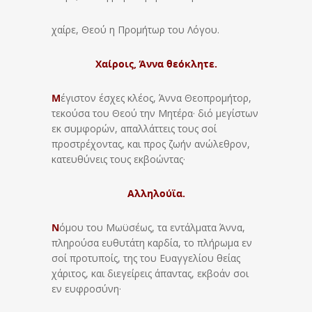
χαίρε, Θεού η Προμήτωρ του Λόγου.
Χαίροις, Άννα θεόκλητε.
Μ
έγιστον έσχες κλέος, Άννα Θεοπρομήτορ,
τεκούσα του Θεού την Μητέρα· διό μεγίστων
εκ συμφορών, απαλλάττεις τους σοί
προστρέχοντας, και προς ζωήν ανώλεθρον,
κατευθύνεις τους εκβοώντας·
Αλληλούϊα.
Ν
όμου του Μωϋσέως, τα εντάλματα Άννα,
πληρούσα ευθυτάτη καρδία, το πλήρωμα εν
σοί προτυποίς, της του Ευαγγελίου θείας
χάριτος, και διεγείρεις άπαντας, εκβοάν σοι
εν ευφροσύνη·