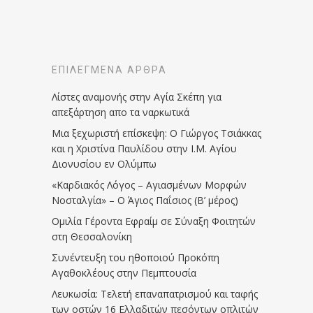
ΕΠΙΛΕΓΜΈΝΑ ΆΡΘΡΑ
Λίστες αναμονής στην Αγία Σκέπη για
απεξάρτηση απο τα ναρκωτικά
Μια ξεχωριστή επίσκεψη: Ο Γιώργος Τσιάκκας
και η Χριστίνα Παυλίδου στην Ι.Μ. Αγίου
Διονυσίου εν Ολύμπω
«Καρδιακός Λόγος – Αγιασμένων Μορφών
Νοσταλγία» – Ο Άγιος Παΐσιος (Β’ μέρος)
Ομιλία Γέροντα Εφραίμ σε Σύναξη Φοιτητών
στη Θεσσαλονίκη
Συνέντευξη του ηθοποιού Προκόπη
Αγαθοκλέους στην Πεμπτουσία
Λευκωσία: Τελετή επαναπατρισμού και ταφής
των οστών 16 Ελλαδιτών πεσόντων οπλιτών