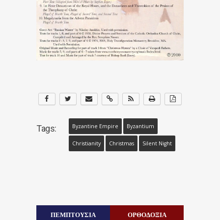
Byzantine Empire
Byzantium
Tags:
Christianity
Christmas
Silent Night
ΠΕΜΠΤΟΥΣΙΑ
ΟΡΘΟΔΟΞΙΑ