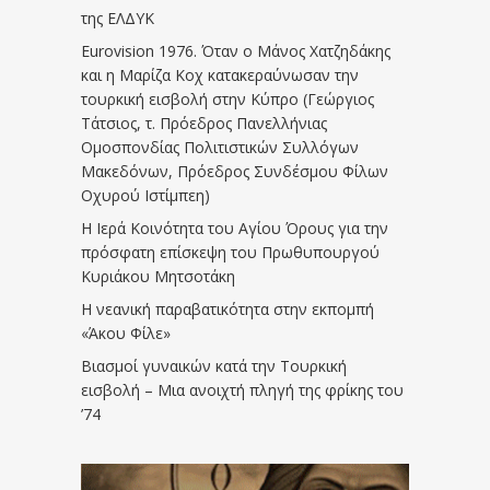
της ΕΛΔΥΚ
Eurovision 1976. Όταν ο Μάνος Χατζηδάκης
και η Μαρίζα Κοχ κατακεραύνωσαν την
τουρκική εισβολή στην Κύπρο (Γεώργιος
Τάτσιος, τ. Πρόεδρος Πανελλήνιας
Ομοσπονδίας Πολιτιστικών Συλλόγων
Μακεδόνων, Πρόεδρος Συνδέσμου Φίλων
Οχυρού Ιστίμπεη)
Η Ιερά Κοινότητα του Αγίου Όρους για την
πρόσφατη επίσκεψη του Πρωθυπουργού
Κυριάκου Μητσοτάκη
Η νεανική παραβατικότητα στην εκπομπή
«Άκου Φίλε»
Βιασμοί γυναικών κατά την Τουρκική
εισβολή – Μια ανοιχτή πληγή της φρίκης του
’74