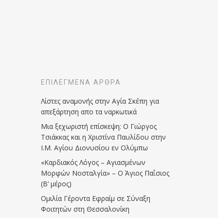
ΕΠΙΛΕΓΜΈΝΑ ΆΡΘΡΑ
Λίστες αναμονής στην Αγία Σκέπη για
απεξάρτηση απο τα ναρκωτικά
Μια ξεχωριστή επίσκεψη: Ο Γιώργος
Τσιάκκας και η Χριστίνα Παυλίδου στην
Ι.Μ. Αγίου Διονυσίου εν Ολύμπω
«Καρδιακός Λόγος – Αγιασμένων
Μορφών Νοσταλγία» – Ο Άγιος Παΐσιος
(Β’ μέρος)
Ομιλία Γέροντα Εφραίμ σε Σύναξη
Φοιτητών στη Θεσσαλονίκη