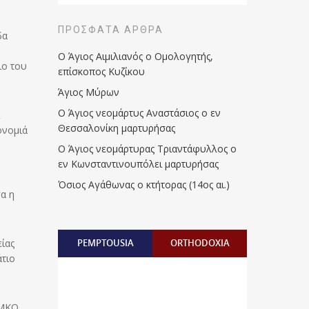
ΠΡΌΣΦΑΤΑ ΆΡΘΡΑ
δα
Ο Άγιος Αιμιλιανός ο Ομολογητής,
ιο του
επίσκοπος Κυζίκου
Άγιος Μύρων
Ο Άγιος νεομάρτυς Αναστάσιος ο εν
Θεσσαλονίκη μαρτυρήσας
ονομιά
Ο Άγιος νεομάρτυρας Τριαντάφυλλος ο
εν Κωνσταντινουπόλει μαρτυρήσας
Όσιος Αγάθωνας ο κτήτορας (14ος αι.)
α η
ίας
PEMPTOUSIA
ORTHODOXIA
άτιο
 ΜΚΟ