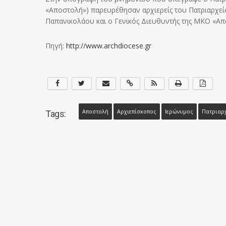
«Αποστολή») παρευρέθησαν αρχιερείς του Πατριαρχείο
Παπανικολάου και ο Γενικός Διευθυντής της ΜΚΟ «Απ
Πηγή:
http://www.archdiocese.gr
Αποστολή
Αρχιεπίσκοπος
Ιερώνυμος
Πατριαρχ
Tags: