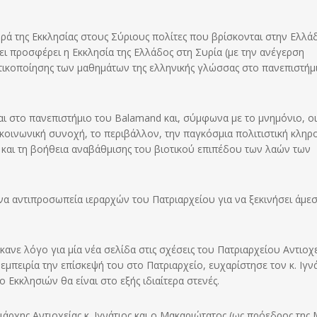
ρά της Εκκλησίας στους Σύριους πολίτες που βρίσκονται στην Ελλά
ει προσφέρει η Εκκλησία της Ελλάδος στη Συρία (με την ανέγερση
ατικοποίησης των μαθημάτων της ελληνικής γλώσσας στο πανεπιστήμ
ι στο πανεπιστήμιο του Balamand και, σύμφωνα με το μνημόνιο, οι
οινωνική συνοχή, το περιβάλλον, την παγκόσμια πολιτιστική κληρ
ς και τη βοήθεια αναβάθμισης του βιοτικού επιπέδου των λαών των
 αντιπροσωπεία ιεραρχών του Πατριαρχείου για να ξεκινήσει άμεσ
νε λόγο για μία νέα σελίδα στις σχέσεις του Πατριαρχείου Αντιοχε
 εμπειρία την επίσκεψή του στο Πατριαρχείο, ευχαρίστησε τον κ. Ιγν
ο Εκκλησιών θα είναι στο εξής ιδιαίτερα στενές.
ρχης Αντιοχείας κ. Ιγνάτιος και ο Μακαριώτατος (ως πρόεδρος της