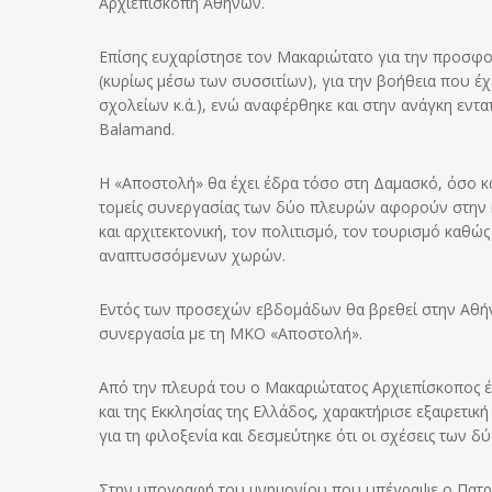
Αρχιεπισκοπή Αθηνών.
Επίσης ευχαρίστησε τον Μακαριώτατο για την προσφο
(κυρίως μέσω των συσσιτίων), για την βοήθεια που έχ
σχολείων κ.ά.), ενώ αναφέρθηκε και στην ανάγκη εντ
Balamand.
Η «Αποστολή» θα έχει έδρα τόσο στη Δαμασκό, όσο κα
τομείς συνεργασίας των δύο πλευρών αφορούν στην κ
και αρχιτεκτονική, τον πολιτισμό, τον τουρισμό καθώ
αναπτυσσόμενων χωρών.
Εντός των προσεχών εβδομάδων θα βρεθεί στην Αθήνα
συνεργασία με τη ΜΚΟ «Αποστολή».
Από την πλευρά του ο Μακαριώτατος Αρχιεπίσκοπος έκα
και της Εκκλησίας της Ελλάδος, χαρακτήρισε εξαιρετική
για τη φιλοξενία και δεσμεύτηκε ότι οι σχέσεις των δύ
Στην υπογραφή του μνημονίου που υπέγραψε ο Πατριά