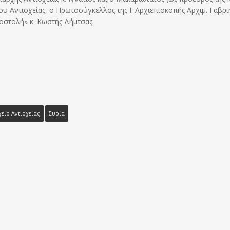
υ Αντιοχείας, ο Πρωτοσύγκελλος της Ι. Αρχιεπισκοπής Αρχιμ. Γαβρι
οστολή» κ. Κωστής Δήμτσας.
είο Αντιοχείας
Συρία