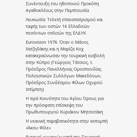
Συνέντευξη του ηθοποιού Προκόπη
Αγαθοκλέους στην Πεμπτουσία
Λευκωσία: Τελετή επαναπατρισμού και
ταφής των οστών 16 Ελλαδιτών
πεσόντων οπλιτών της ΕΛΔΥΚ
Eurovision 1976. Όταν ο Μάνος
Χατζηδάκης και η Μαρίζα Κοχ
κατακεραύνωσαν την τουρκική εισβολή
στην Κύπρο (Γεώργιος Τάτσιος, τ.
Πρόεδρος Πανελλήνιας Ομοσπονδίας
Πολιτιστικών Συλλόγων Μακεδόνων,
Πρόεδρος Συνδέσμου Φίλων Οχυρού
Ιστίμπεη)
Η Ιερά Κοινότητα του Αγίου Όρους για
την πρόσφατη επίσκεψη του
Πρωθυπουργού Κυριάκου Μητσοτάκη
Η νεανική παραβατικότητα στην εκπομπή
«Άκου Φίλε»
Βιασμοί γυναικών κατά την Τουρκική