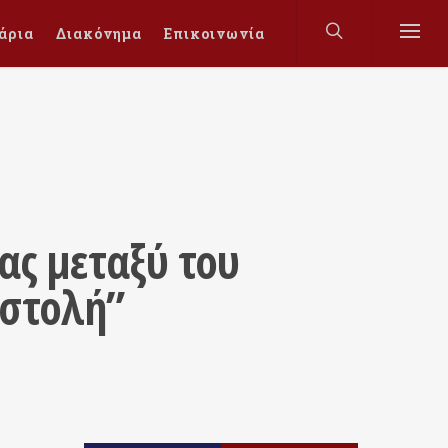
άρια
Διακόνημα
Επικοινωνία
ας μεταξύ του
οστολή”