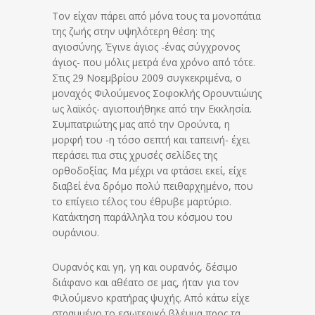
Τον είχαν πάρει από μόνα τους τα μονοπάτια
της ζωής στην υψηλότερη θέση: της
αγιοσύνης. Έγινε άγιος -ένας σύγχρονος
άγιος- που μόλις μετρά ένα χρόνο από τότε.
Στις 29 Νοεμβρίου 2009 συγκεκριμένα, ο
μοναχός Φιλούμενος Σο­φοκλής Ορουντιώιης
ως λαϊκός- αγιοποιήθηκε από την Εκκλησία.
Συμπατριώτης μας από την Ορούντα, η
μορφή του -η τόσο σεπτή και ταπεινή- έχει
περάσει πια στις χρυσές σελίδες της
ορθοδοξίας. Μα μέχρι να φτάσει εκεί, είχε
διαβεί ένα δρόμο πολύ πειθαρχημένο, που
το επίγειο τέλος του έθρυβε μαρτύριο.
Κατάκτηση παράλληλα του κόσμου του
ουράνιου.
Ουρανός και γη, γη και ουρανός, δέσιμο
διάφανο και αθέατο σε μας, ήταν για τον
Φιλούμενο κρατήρας ψυχής. Από κάτω είχε
στραμμένο το εσωτερικό βλέμμα προς τα