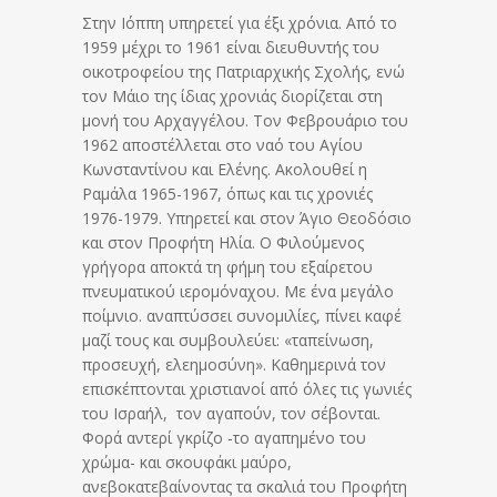
Στην Ιόππη υπηρετεί για έξι χρόνια. Από το
1959 μέχρι το 1961 είναι διευθυντής του
οικοτροφείου της Πατριαρχικής Σχολής, ενώ
τον Μάιο της ίδιας χρονιάς διορίζεται στη
μονή του Αρχαγγέλου. Τον Φεβρουάριο του
1962 αποστέλλεται στο ναό του Αγίου
Κωνσταντίνου και Ελένης. Ακολουθεί η
Ραμάλα 1965-1967, όπως και τις χρονιές
1976-1979. Υπηρετεί και στον Άγιο Θεοδόσιο
και στον Προφήτη Ηλία. Ο Φιλούμενος
γρήγορα αποκτά τη φήμη του εξαίρετου
πνευματικού ιερομόναχου. Με ένα μεγάλο
ποίμνιο. αναπτύσσει συνομιλίες, πίνει καφέ
μαζί τους και συμβουλεύει: «ταπείνωση,
προσευχή, ελεημοσύνη». Καθημερινά τον
επισκέπτονται χριστιανοί από όλες τις γωνιές
του Ισραήλ, τον αγαπούν, τον σέβονται.
Φορά αντερί γκρίζο -το αγαπημένο του
χρώμα- και σκουφάκι μαύρο,
ανεβοκατεβαίνοντας τα σκαλιά του Προφήτη