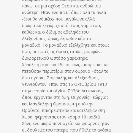
πάνω, σε μια σχέση Θεού και ανθρώπου
ανώτερη. Ήταν ένα παιδί όπως όλα τα άλλα
-έτσι θα νόμιζες- που μεγάλωνε αλλά
διακριτικά ξεχώριζε από τους γύρω του,
καθώς και ο δίδυμος αδελφός του
Αλέξανδρος, όμως, έκρυβαν κάτι το
μοναδικό. Το μοναδικό εξελίχθητε και στους
δύο, σε αυτές τις όμοιες στάλες μορφών,
διαφορετικού ωστόσο χαρακτήρα.
Χάραξε η μέρα και έδωσε φως -μπορεί και να
πετούσαν περιστέρια στον ουρανό –όταν τα
δυο αγόρια, Σοφοκλής και Αλέξανδρος,
γεννιούνταν. Ήταν στις 15 Οκτωβρίου 1913
στην ενορία του Αγίου Σάββα Λευκωσίας,
όπου έρχονταν στη ζωή. Οι γονείς Γεώργιος
και Μαγδαληνή Ορουντιώτη από την
Ορούντα, παντρεύ­τηκαν και κατέληξαν στη
Χώρα, φέρνοντας στον κόσμο 10 παιδιά.
Χάνι, ένα μικρό πανδοχείο και φούρνος ήταν
οι δουλειές του πατέρα, που ήθελε τα αγόρια