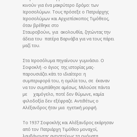
κινούν για ένα μακρύτερο δρόμο: των
Ιεροσολύμων. Τους πρόσεξε ο Πατριάρχης
Ιεροσολύμων και Αρχιεπίσκοπος Τιμόθεος,
όταν βρέθηκε στο
Σταυροβούνι, για ακολουθία, ζητώντας την
άδεια του πατέρα Βαρνάβα για να τους πάρει
μαζί του.
Στα Ιεροσόλυμα πηγαίνουν γυμνάσιο. Ο
Σοφοκλή -ο άγιος της ιστορίας μας-
παρουσιάζει κάτι το ιδιαίτερο: η
συμπεριφορά του, η ομιλία του, σε έκαναν
να τον συμπάθησε αμέσως. Μιλούσε πάντα
με χαμόγελο, ποτέ δεν θύμωνε, καμία
φιλοδοξία δεν εξέφραζε. Αντιθέτως ο
Αλέξανδρος ήταν μια ηγετική μορφή.
Το 1937 Σοφοκλής και Αλέξανδρος εκάρησαν
από τον Πατριάρχη Τιμόθεο μοναχοί,
λαμβάνοντας αντιστοίχως τα ονόματα