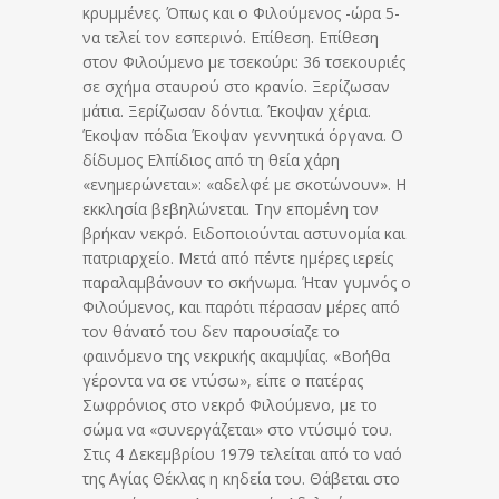
κρυμμένες. Όπως και ο Φιλούμενος -ώρα 5-
να τελεί τον εσπερινό. Επίθεση. Επίθεση
στον Φιλούμενο με τσε­κούρι: 36 τσεκουριές
σε σχήμα σταυρού στο κρανίο. Ξερίζωσαν
μάτια. Ξερίζωσαν δόντια. Έκοψαν χέρια.
Έκοψαν πόδια Έκοψαν γεννητικά όργανα. Ο
δίδυμος Ελπίδιος από τη θεία χάρη
«ενημερώνεται»: «αδελφέ με σκοτώνουν». Η
εκκλησία βεβηλώνεται. Την επομένη τον
βρήκαν νεκρό. Ειδοποιούνται αστυνομία και
πατριαρχείο. Μετά από πέντε ημέρες ιερείς
παραλαμβάνουν το σκήνωμα. Ήταν γυμνός ο
Φιλούμενος, και παρότι πέρασαν μέρες από
τον θάνατό του δεν παρουσίαζε το
φαινόμενο της νεκρικής ακαμψίας. «Βοήθα
γέροντα να σε ντύσω», είπε ο πατέρας
Σωφρόνιος στο νεκρό Φιλούμενο, με το
σώμα να «συνεργάζεται» στο ντύσιμό του.
Στις 4 Δεκεμβρίου 1979 τελείται από το ναό
της Αγίας Θέκλας η κηδεία του. Θάβεται στο