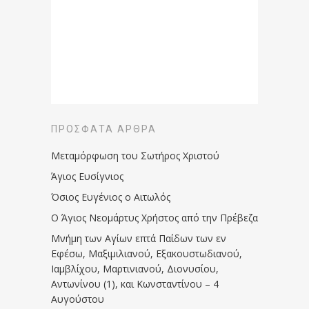
ΠΡΌΣΦΑΤΑ ΆΡΘΡΑ
Μεταμόρφωση του Σωτήρος Χριστού
Άγιος Ευσίγνιος
Όσιος Ευγένιος ο Αιτωλός
Ο Άγιος Νεομάρτυς Χρήστος από την Πρέβεζα
Μνήμη των Aγίων επτά Παίδων των εν
Eφέσω, Mαξιμιλιανού, Eξακουστωδιανού,
Iαμβλίχου, Mαρτινιανού, Διονυσίου,
Aντωνίνου (1), και Kωνσταντίνου – 4
Αυγούστου