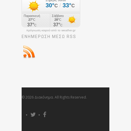
πρόγνωση καιρού από το weather.gr
ΕΝΗΜΈΡΩΣΉ ΜΕΣΩ RSS
© 2026 Διακόνημα. All Rights Reserved.