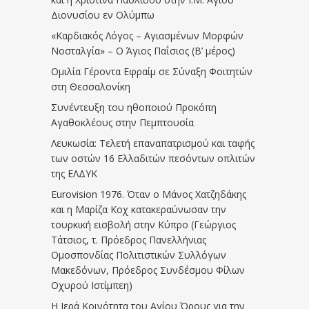
Διονυσίου εν Ολύμπω
«Καρδιακός Λόγος – Αγιασμένων Μορφών
Νοσταλγία» – Ο Άγιος Παΐσιος (Β’ μέρος)
Ομιλία Γέροντα Εφραίμ σε Σύναξη Φοιτητών
στη Θεσσαλονίκη
Συνέντευξη του ηθοποιού Προκόπη
Αγαθοκλέους στην Πεμπτουσία
Λευκωσία: Τελετή επαναπατρισμού και ταφής
των οστών 16 Ελλαδιτών πεσόντων οπλιτών
της ΕΛΔΥΚ
Eurovision 1976. Όταν ο Μάνος Χατζηδάκης
και η Μαρίζα Κοχ κατακεραύνωσαν την
τουρκική εισβολή στην Κύπρο (Γεώργιος
Τάτσιος, τ. Πρόεδρος Πανελλήνιας
Ομοσπονδίας Πολιτιστικών Συλλόγων
Μακεδόνων, Πρόεδρος Συνδέσμου Φίλων
Οχυρού Ιστίμπεη)
Η Ιερά Κοινότητα του Αγίου Όρους για την