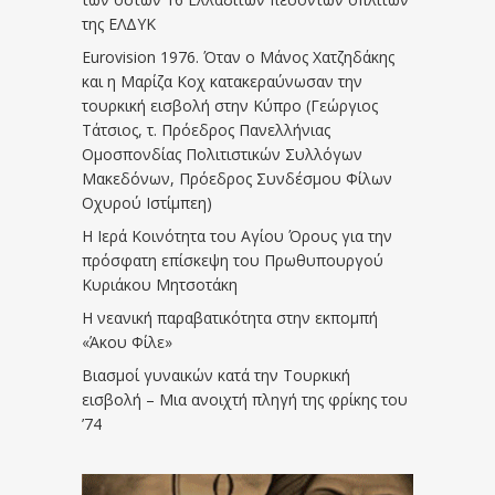
της ΕΛΔΥΚ
Eurovision 1976. Όταν ο Μάνος Χατζηδάκης
και η Μαρίζα Κοχ κατακεραύνωσαν την
τουρκική εισβολή στην Κύπρο (Γεώργιος
Τάτσιος, τ. Πρόεδρος Πανελλήνιας
Ομοσπονδίας Πολιτιστικών Συλλόγων
Μακεδόνων, Πρόεδρος Συνδέσμου Φίλων
Οχυρού Ιστίμπεη)
Η Ιερά Κοινότητα του Αγίου Όρους για την
πρόσφατη επίσκεψη του Πρωθυπουργού
Κυριάκου Μητσοτάκη
Η νεανική παραβατικότητα στην εκπομπή
«Άκου Φίλε»
Βιασμοί γυναικών κατά την Τουρκική
εισβολή – Μια ανοιχτή πληγή της φρίκης του
’74