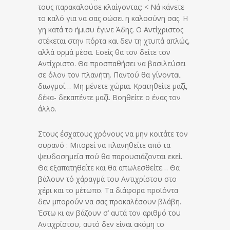
τους παρακαλούσε κλαίγοντας: < Νά κάνετε
το καλό για να σας σώσει η καλοσύνη σας. Η
γη κατά το ήμισυ έγινε Άδης. Ο Αντίχριστος
στέκεται στην πόρτα και δεν τη χτυπά απλώς,
αλλά ορμά μέσα. Εσείς θα τον δείτε τον
Αντίχριστο. Θα προσπαθήσει να βασιλεύσει
σε όλον τον πλανήτη. Παντού θα γίνονται
διωγμοί… Μη μένετε χώρια. Κρατηθείτε μαζί,
δέκα- δεκαπέντε μαζί. Βοηθείτε ο ένας τον
άλλο.
Στους έσχατους χρόνους να μην κοιτάτε τον
ουρανό : Μπορεί να πλανηθείτε από τα
ψευδοσημεία πού θα παρουσιάζονται εκεί.
Θα εξαπατηθείτε και θα απωλεσθείτε… Θα
βάλουν τό χάραγμά του Αντιχρίστου στο
χέρι και το μέτωπο. Τα διάφορα προϊόντα
δεν μπορούν να σας προκαλέσουν βλάβη.
Έστω κι αν βάζουν σ’ αυτά τον αριθμό του
Αντιχρίστου, αυτό δεν είναι ακόμη το