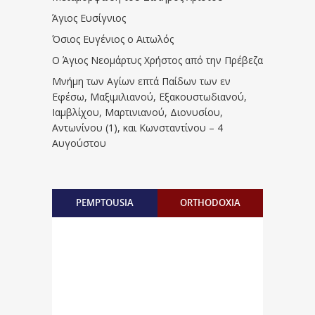
Άγιος Ευσίγνιος
Όσιος Ευγένιος ο Αιτωλός
Ο Άγιος Νεομάρτυς Χρήστος από την Πρέβεζα
Μνήμη των Aγίων επτά Παίδων των εν
Eφέσω, Mαξιμιλιανού, Eξακουστωδιανού,
Iαμβλίχου, Mαρτινιανού, Διονυσίου,
Aντωνίνου (1), και Kωνσταντίνου – 4
Αυγούστου
PEMPTOUSIA
ORTHODOXIA