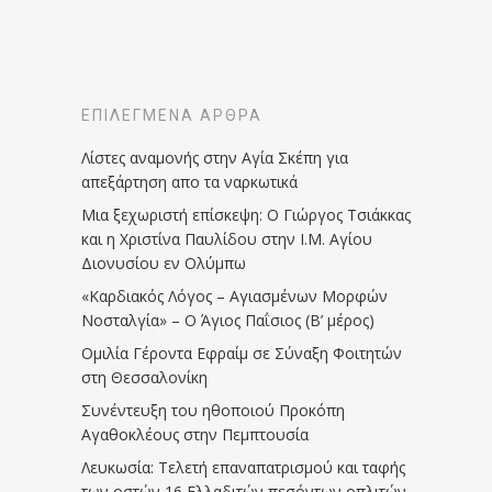
ΕΠΙΛΕΓΜΈΝΑ ΆΡΘΡΑ
Λίστες αναμονής στην Αγία Σκέπη για
απεξάρτηση απο τα ναρκωτικά
Μια ξεχωριστή επίσκεψη: Ο Γιώργος Τσιάκκας
και η Χριστίνα Παυλίδου στην Ι.Μ. Αγίου
Διονυσίου εν Ολύμπω
«Καρδιακός Λόγος – Αγιασμένων Μορφών
Νοσταλγία» – Ο Άγιος Παΐσιος (Β’ μέρος)
Ομιλία Γέροντα Εφραίμ σε Σύναξη Φοιτητών
στη Θεσσαλονίκη
Συνέντευξη του ηθοποιού Προκόπη
Αγαθοκλέους στην Πεμπτουσία
Λευκωσία: Τελετή επαναπατρισμού και ταφής
των οστών 16 Ελλαδιτών πεσόντων οπλιτών