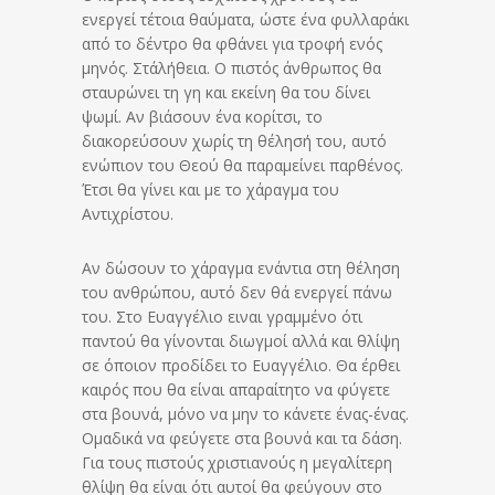
ενεργεί τέτοια θαύματα, ώστε ένα φυλλαράκι
από το δέντρο θα φθάνει για τροφή ενός
μηνός. Στ΄αλήθεια. Ο πιστός άνθρωπος θα
σταυρώνει τη γη και εκείνη θα του δίνει
ψωμί. Αν βιάσουν ένα κορίτσι, το
διακορεύσουν χωρίς τη θέλησή του, αυτό
ενώπιον του Θεού θα παραμείνει παρθένος.
Έτσι θα γίνει και με το χάραγμα του
Αντιχρίστου.
Αν δώσουν το χάραγμα ενάντια στη θέληση
του ανθρώπου, αυτό δεν θά ενεργεί πάνω
του. Στο Ευαγγέλιο ειναι γραμμένο ότι
παντού θα γίνονται διωγμοί αλλά και θλίψη
σε όποιον προδίδει το Ευαγγέλιο. Θα έρθει
καιρός που θα είναι απαραίτητο να φύγετε
στα βουνά, μόνο να μην το κάνετε ένας-ένας.
Ομαδικά να φεύγετε στα βουνά και τα δάση.
Για τους πιστούς χριστιανούς η μεγαλίτερη
θλίψη θα είναι ότι αυτοί θα φεύγουν στο