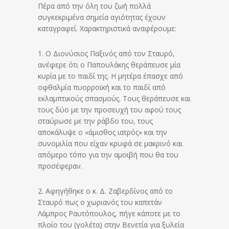
Πέρα από την όλη του ζωή πολλά
συγκεκριμένα σημεία αγιότητας έχουν
καταγραφεί. Χαρακτηριστικά αναφέρουμε:
1. Ο Διονύσιος Παξινός από τον Σταυρό,
ανέφερε ότι ο Παπουλάκης θεράπευσε μία
κυρία με το παιδί της. Η μητέρα έπασχε από
οφθαλμία πυορροϊκή και το παιδί από
εκλαμπτικούς σπασμούς. Τους θεράπευσε και
τους δύο με την προσευχή του αφού τους
σταύρωσε με την ράβδο του, τους
αποκάλυψε ο «άμισθος ιατρός» και την
συνομιλία που είχαν κρυφά σε μακρινό και
απόμερο τόπο για την αμοιβή που θα του
προσέφεραν.
2. Αφηγήθηκε ο κ. Δ. Ζαβερδίνος από το
Σταυρό πως ο χωριανός του καπετάν
Λάμπρος Ραυτόπουλος, πήγε κάποτε με το
πλοίο του (γολέτα) στην Βενετία για ξυλεία