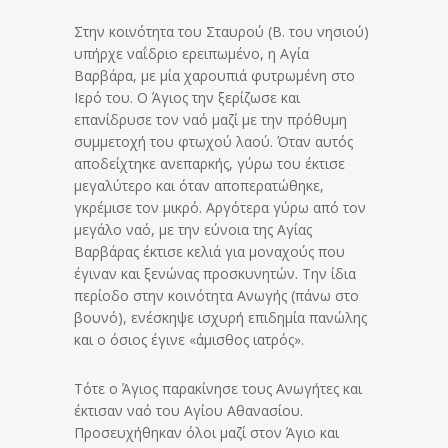
Στην κοινότητα του Σταυρού (Β. του νησιού)
υπήρχε ναΐδριο ερειπωμένο, η Αγία
Βαρβάρα, με μία χαρουπιά φυτρωμένη στο
Ιερό του. Ο Άγιος την ξερίζωσε και
επανίδρυσε τον ναό μαζί με την πρόθυμη
συμμετοχή του φτωχού λαού. Όταν αυτός
αποδείχτηκε ανεπαρκής, γύρω του έκτισε
μεγαλύτερο και όταν αποπερατώθηκε,
γκρέμισε τον μικρό. Αργότερα γύρω από τον
μεγάλο ναό, με την εύνοια της Αγίας
Βαρβάρας έκτισε κελιά για μοναχούς που
έγιναν και ξενώνας προσκυνητών. Την ίδια
περίοδο στην κοινότητα Ανωγής (πάνω στο
βουνό), ενέσκηψε ισχυρή επιδημία πανώλης
και ο όσιος έγινε «άμισθος ιατρός».
Τότε ο Άγιος παρακίνησε τους Ανωγήτες και
έκτισαν ναό του Αγίου Αθανασίου.
Προσευχήθηκαν όλοι μαζί στον Άγιο και