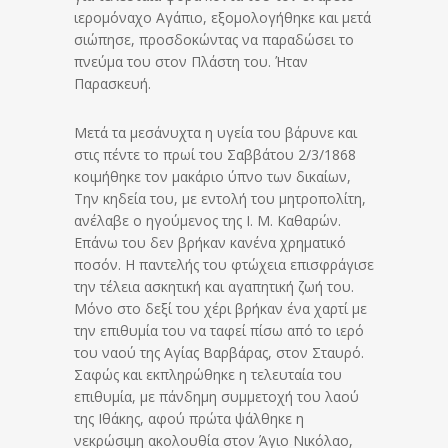
ιερομόναχο Αγάπιο, εξομολογήθηκε και μετά
σιώπησε, προσδοκώντας να παραδώσει το
πνεύμα του στον Πλάστη του. Ήταν
Παρασκευή.
Μετά τα μεσάνυχτα η υγεία του βάρυνε και
στις πέντε το πρωί του Σαββάτου 2/3/1868
κοιμήθηκε τον μακάριο ύπνο των δικαίων,
Την κηδεία του, με εντολή του μητροπολίτη,
ανέλαβε ο ηγούμενος της Ι. Μ. Καθαρών.
Επάνω του δεν βρήκαν κανένα χρηματικό
ποσόν. Η παντελής του φτώχεια επισφράγισε
την τέλεια ασκητική και αγαπητική ζωή του.
Μόνο στο δεξί του χέρι βρήκαν ένα χαρτί με
την επιθυμία του να ταφεί πίσω από το ιερό
του ναού της Αγίας Βαρβάρας, στον Σταυρό.
Σαφώς και εκπληρώθηκε η τελευταία του
επιθυμία, με πάνδημη συμμετοχή του λαού
της Ιθάκης, αφού πρώτα ψάλθηκε η
νεκρώσιμη ακολουθία στον Άγιο Νικόλαο,