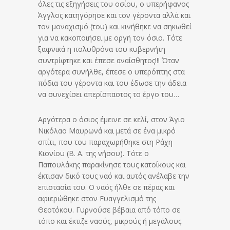
όλες τις εξηγήσεις του οσίου, ο υπερήφανος
Άγγλος κατηγόρησε και τον γέροντα αλλά και
τον μοναχισμό (του) και κινήθηκε να σηκωθεί
για να κακοποιήσει με οργή τον όσιο. Τότε
ξαφνικά η πολυθρόνα του κυβερνήτη
συντρίφτηκε και έπεσε αναίσθητος!!! Όταν
αργότερα συνήλθε, έπεσε ο υπερόπτης στα
πόδια του γέροντα και του έδωσε την άδεια
να συνεχίσει απερίσπαστος το έργο του…
Αργότερα ο όσιος έμεινε σε κελί, στον Άγιο
Νικόλαο Μαυρωνά και μετά σε ένα μικρό
σπίτι, που του παραχωρήθηκε στη Ράχη
Κιονίου (Β. Α. της νήσου). Τότε ο
Παπουλάκης παρακίνησε τους κατοίκους και
έκτισαν δικό τους ναό και αυτός ανέλαβε την
επιστασία του. Ο ναός ήλθε σε πέρας και
αφιερώθηκε στον Ευαγγελισμό της
Θεοτόκου. Γυρνούσε βέβαια από τόπο σε
τόπο και έκτιζε ναούς, μικρούς ή μεγάλους.