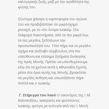
καλογερικής ζωής, μαζί με την αγαθότητα της
φύσης του.
Σύντομα φάνηκε η καρποφορία του αγώνα
του και προβιβάστηκε σε μικρόσχημο
μοναχό, με το νέο όνομα Ιωακείμ. Στα
διάφορα διακονήματα, από τα πιο μικρά έως
τα πιο μεγάλα, ξεδίπλωνε την
προσωπικότητά του. Τότε πήρε και το μεγάλο
σχήμα και ανέλαβε σύμβουλος στα πιο
υπεύθυνα και επίσημα ζητήματα διοίκησης
της Ιεράς Μονής. Πρέπει να υπενθυμίσουμε
εδώ ότι τα χρόνια αυτά η Αθωνιάδα Σχολή,
μέσα στα όρια αυτής της Μονής, βρισκόταν
σε μεγάλη άνθηση και οπωσδήποτε πήρε
πολλά και ο Ιωακείμ.
Γ. Στήριγμα του λαού
Ο οικονόμος της Ι. Μ.
Βατοπεδίου, ασκητικός και φιλόπονος
Ιωακείμ, φεύγει με ευλογία από την Ι. Μονή