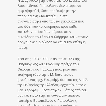
Η αναγνώριση της αγιότητας του Ιωακείμ του
Βατοπεδινού Παπουλάκη, δεν μπορεί να
αμφισβητηθεί, διότι προέκυψε με την
παραδοσιακή διαδικασία. Πρώτα
αναγνωρίστηκε από τα θεία χαρίσματα που
του δόθηκαν και σκόρπησε προς κάθε
κατεύθυνση. Κατόπιν πέρασε στην
συνείδηση του λαού αυθόρμητα. Και κατόπιν
οδηγήθηκε η διοίκηση να κάνει την επίσημη
πράξη.
Έτσι στις 19-3-1998 με αρ. πρωτ. 323 της
Πατριαρχικής και Συνοδικής πράξης του
Οικουμενικού Πατριαρχείου, μετά από
εισήγηση τόσο της Ι. Μ. Βατοπεδίου
(ηγούμενος αρχ. Ευφραίμ), όσο και της Δ. Ι. Σ.
της Εκκλησίας της Ελλάδος (αρχιεπίσκοπος ο
μακ. Σεραφείμ) θεσπίστηκε «… όπως από του
νυν και εις ίο εξης εις αιώνα τον άπαντα,
Ιωακείμ ο Βατοπεδινός ο Παπουλάκης
συναριθμείται τοις οσίοις και αγίοις της