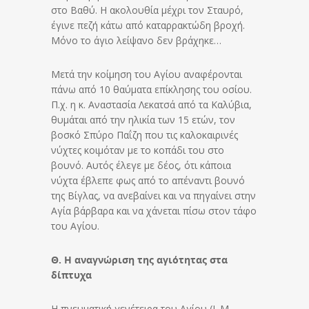
στο Βαθύ. Η ακολουθία μέχρι τον Σταυρό,
έγινε πεζή κάτω από καταρρακτώδη βροχή.
Μόνο το άγιο λείψανο δεν βράχηκε…
Μετά την κοίμηση του Αγίου αναφέρονται
πάνω από 10 θαύματα επίκλησης του οσίου.
Π.χ. η κ. Αναστασία Λεκατσά από τα Καλύβια,
θυμάται από την ηλικία των 15 ετών, τον
βοσκό Σπύρο Παΐζη που τις καλοκαιρινές
νύχτες κοιμόταν με το κοπάδι του στο
βουνό. Αυτός έλεγε με δέος, ότι κάποια
νύχτα έβλεπε φως από το απέναντι βουνό
της Βίγλας, να ανεβαίνει και να πηγαίνει στην
Αγία βάρβαρα και να χάνεται πίσω στον τάφο
του Αγίου.
Θ. Η αναγνώριση της αγιότητας στα
δίπτυχα
Η πνευματική γενέτειρα του Αγίου (Ι. Μ.