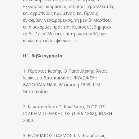
Εκκλησίας ανδράσοιν, ετησίοις ιεροτελεστίες
και αγρυπνίαις τιμώμενος, και ύμνοις
εγκωμίων γεραιρόμενος, τη μεν β’ Μαρτίου,
εν ή μακαρίως προς τον Κύριος εξεδήμησεν,
τη δε ι’ / κγ’ Μαΐου, επί τη ανακομιδή των
ιερών αυτού λειψάνων… ».
Η΄. Βιβλιογραφία
1. Γέροντος Ιωσήφ, Ο Παπουλάκης, Άγιος
Ιωακείμ ο Βατοπαιδινός, ΨΥΧΩΦΕΛΗ
ΒΑΤΟΠΑΙΔΙΝΑ 6, Β’ έκδοση 1998, Ι. Μ
Βατοπεδίου.
2. Κωνσταντίνου Π. Κανέλλου, Ο ΟΣΙΟΣ
ΙΩΑΚΕΙΜ Ο ΙΘΑΚΗΣΙΟΣ (1786-1868), ΙΘΑΚΗ
2000.
3. ΕΝΟΡΙΑΚΟΣ ΠΑΛΜΟΣ Ι. Ν. Κοιμήσεως