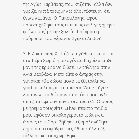
της Αγίας Βαρβάρας, που κτιζόταν, αλλά δεν
γύριζε. Μετά τρεις μήνες όλοι πίστευαν ότι
έγινε ναυάγιο. Ο Παπουλάκης, αφού
προσευχήθηκε τους είπε πως σε λίγες ημέρες
φτάνει μαζί με την ξυλεία. Πράγματι η
πρόρρηση του γέροντα βγήκε αληθινή.
3. Η Αικατερίνη Χ. Παΐζη διηγήθηκε ακόμη, ότι
στο Πέρα Χωριό η οικογένεια Καχρίλα έταξε
μόνη της κρυφά να δώσει 12 τάλληρα στην
Αγία Βαρβάρα. Μετά είπε ο άντρας στην
γυναίκα: «θα δώσω μονό τα έξι τάλληρα,
γιατί οι καλόγεροι τα τρώνε». Όταν πήγαν
λοιπόν να τα δώσουν στον όσιο (σε άλλο
σπίτι) τα άφησαν πάνω στο τραπέζι. Ο όσιος
με ηρεμία τους είπε: «Είναι περιττό παιδιά
μου, εφόσον οι καλόγεροι τα τρώνε». Ο
άντρας τότε θορυβήθηκε, εξομολογήθηκε
δημόσια το σφάλμα του, έδωσε άλλα έξι
τάλληρα και συγχωρέθηκε.