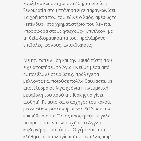
ευσέβεια και στα χρηστά ήθη, τα οποία η
ξενοκρατία στα Επτάνησα είχε παραγκωνίσει.
Τα χρήματα που του έδινε ο λαός, αμέσως τα
«επένδυε» στο χρηματιστήριο που λέγεται
«προσφορά στους φτωχούς». Επιπλέον, με
τη θεία διορατικότητά του, προλάμβανε
επιβολές, φόνους, αντεκδικήσεις.
Με την ταπείνωση και την βαθιά πίστη που
είχε αποκτήσει, το Άγιο Πνεύμα μέσα από
αυτόν έλυνε στειρώσεις, πρόλεγε τα
μέλλοντα και ποιούσε πολλά θαυμαστά, με
αποτέλεσμα σε λίγα χρόνια η πνευματική
μεταβολή του λαού της Ιθάκης να γίνει
αισθητή. Γι’ αυτό και ο αρχηγός του κακού,
μέσω φθονερών ανθρώπων, διέδωσε την
κακοήθεια ότι ο Όσιος προφήτεψε μεγάλο
σεισμό, ώστε να ανησυχήσει ο Άγγλος
κυβερνήτης του τόπου. Ο γέροντας τότε
κλήθηκε σε απολογία απ’ αυτόν αλλά, παρ’