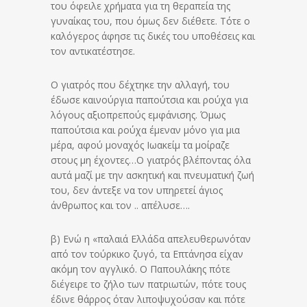
του όφειλε χρήματα για τη θεραπεία της
γυναίκας του, που όμως δεν διέθετε. Τότε ο
καλόγερος άφησε τις δικές του υποθέσεις και
τον αντικατέστησε.
Ο γιατρός που δέχτηκε την αλλαγή, του
έδωσε καινούργια παπούτσια και ρούχα για
λόγους αξιοπρεπούς εμφάνισης. Όμως
παπούτσια και ρούχα έμεναν μόνο για μια
μέρα, αφού μοναχός Ιωακείμ τα μοίραζε
στους μη έχοντες…Ο γιατρός βλέποντας όλα
αυτά μαζί με την ασκητική και πνευματική ζωή
του, δεν άντεξε να τον υπηρετεί άγιος
άνθρωπος και τον .. απέλυσε….
β) Ενώ η «παλαιά Ελλάδα απελευθερωνόταν
από τον τούρκικο ζυγό, τα Επτάνησα είχαν
ακόμη τον αγγλικό. Ο Παπουλάκης πότε
διέγειρε το ζήλο των πατριωτών, πότε τους
έδινε θάρρος όταν λιποψυχούσαν και πότε