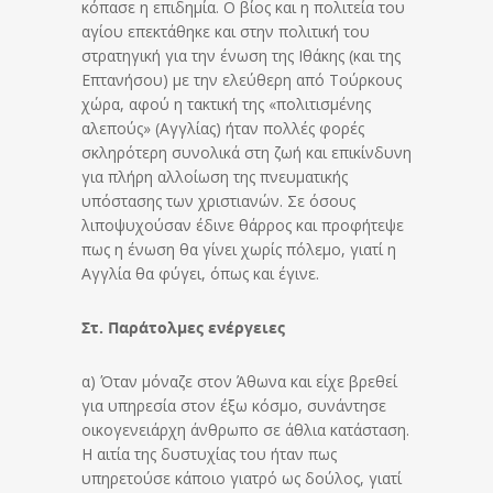
κόπασε η επιδημία. Ο βίος και η πολιτεία του
αγίου επεκτάθηκε και στην πολιτική του
στρατηγική για την ένωση της Ιθάκης (και της
Επτανήσου) με την ελεύθερη από Τούρκους
χώρα, αφού η τακτική της «πολιτισμένης
αλεπούς» (Αγγλίας) ήταν πολλές φορές
σκληρότερη συνολικά στη ζωή και επικίνδυνη
για πλήρη αλλοίωση της πνευματικής
υπόστασης των χριστιανών. Σε όσους
λιποψυχούσαν έδινε θάρρος και προφήτεψε
πως η ένωση θα γίνει χωρίς πόλεμο, γιατί η
Αγγλία θα φύγει, όπως και έγινε.
Στ. Παράτολμες ενέργειες
α) Όταν μόναζε στον Άθωνα και είχε βρεθεί
για υπηρεσία στον έξω κόσμο, συνάντησε
οικογενειάρχη άνθρωπο σε άθλια κατάσταση.
Η αιτία της δυστυχίας του ήταν πως
υπηρετούσε κάποιο γιατρό ως δούλος, γιατί