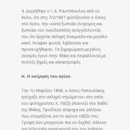
4. Διηγήθηκε ο Ι. Δ. Ραυτόπουλος από το
Κιόνι, ότι στις 7/2/1867 φιλοξενείτο ο όσιος
στο Κιόνι, την νύκτα ξυπνάει έντρομος και
ξυπνάει τον οικοδεσπότη αναγγέλλοντάς
του ότι έρχεται σκληρή δοκιμασία και μεγάλο
κακό. Άναψαν φωτιά, λιβάνισαν και
προσευχήθηκαν. Τα ξημερώματα μεγάλος
σεισμός έγινε στην Ιθάκη και Κεφαλλονιά με
πολλές ζημιές και καταστροφές.
Η. Η κοίμηση του αγίου
Την 1η Μαρτίου 1868, ο όσιος Παπουλάκης
ησύχαζε στο σκληρό στρώμα του στο σπίτι
του φιλόχριστου Χ, Παΐζη (Λιανού) στο Βαθύ
της Ιθάκης. Προέλεγε ατάραχα και γαλήνια
πως ετοιμάζεται για το αιώνιο ταξίδι του.
Τροφή δεν μπορούσε πια να δεχθεί. Κάλεσε
για τελευταία φορά κοντά του τον ενάρετο