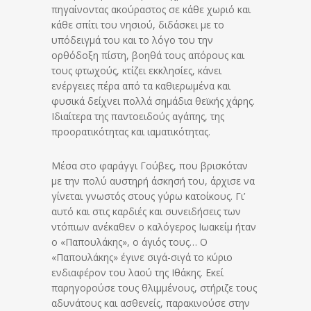
πηγαίνοντας ακούραστος σε κάθε χωριό και
κάθε σπίτι του νησιού, διδάσκει με το
υπόδειγμά του και το λόγο του την
ορθόδοξη πίστη, βοηθά τους απόρους και
τους φτωχούς, κτίζει εκκλησίες, κάνει
ενέργειες πέρα από τα καθιερωμένα και
φυσικά δείχνει πολλά σημάδια θεϊκής χάρης.
Ιδιαίτερα της παντοειδούς αγάπης, της
προορατικότητας και ιαματικότητας.
Μέσα στο φαράγγι Γούβες, που βρισκόταν
με την πολύ αυστηρή άσκησή του, άρχισε να
γίνεται γνωστός στους γύρω κατοίκους. Γι’
αυτό και στις καρδιές και συνειδήσεις των
ντόπιων ανέκαθεν ο καλόγερος Ιωακείμ ήταν
ο «Παπουλάκης», ο άγιός τους… Ο
«Παπουλάκης» έγινε σιγά-σιγά το κύριο
ενδιαφέρον του λαού της Ιθάκης. Εκεί
παρηγορούσε τους θλιμμένους, στήριζε τους
αδυνάτους και ασθενείς, παρακινούσε στην