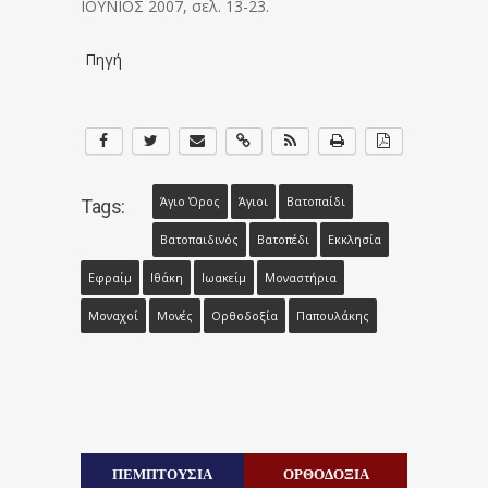
ΙΟΥΝΙΟΣ 2007, σελ. 13-23.
Πηγή
Άγιο Όρος
Άγιοι
Βατοπαίδι
Tags:
Βατοπαιδινός
Βατοπέδι
Εκκλησία
Εφραίμ
Ιθάκη
Ιωακείμ
Μοναστήρια
Μοναχοί
Μονές
Ορθοδοξία
Παπουλάκης
ΠΕΜΠΤΟΥΣΙΑ
ΟΡΘΟΔΟΞΙΑ