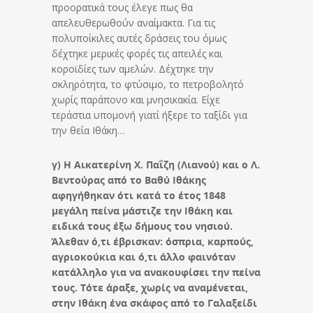
προορατικά τους έλεγε πως θα
απελευθερωθούν αναίμακτα. Για τις
πολυποίκιλες αυτές δράσεις του όμως
δέχτηκε μερικές φορές τις απειλές και
κοροϊδίες των αμελών. Δέχτηκε την
σκληρότητα, το φτύσιμο, το πετροβολητό
χωρίς παράπονο και μνησικακία. Είχε
τεράστια υπομονή γιατί ήξερε το ταξίδι για
την θεία Ιθάκη…
γ) Η Αικατερίνη Χ. Παΐζη (Λιανού) και ο Λ.
Βεντούρας από το Βαθύ Ιθάκης
αφηγήθηκαν ότι κατά το έτος 1848
μεγάλη πείνα μάστιζε την Ιθάκη και
ειδικά τους έξω δήμους του νησιού.
Άλεθαν ό,τι έβρισκαν: όσπρια, καρπούς,
αγριοκούκια και ό,τι άλλο φαινόταν
κατάλληλο για να ανακουφίσει την πείνα
τους. Τότε άραξε, χωρίς να αναμένεται,
στην Ιθάκη ένα σκάφος από το Γαλαξείδι