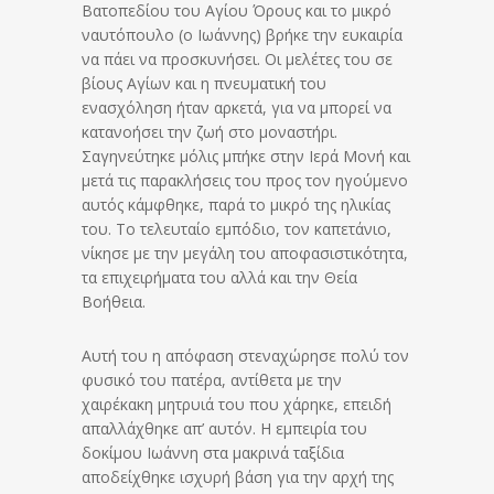
Βατοπεδίου του Αγίου Όρους και το μικρό
ναυτόπουλο (ο Ιωάννης) βρήκε την ευκαιρία
να πάει να προσκυνήσει. Οι μελέτες του σε
βίους Αγίων και η πνευματική του
ενασχόληση ήταν αρκετά, για να μπορεί να
κατανοήσει την ζωή στο μοναστήρι.
Σαγηνεύτηκε μόλις μπήκε στην Ιερά Μονή και
μετά τις παρακλήσεις του προς τον ηγούμενο
αυτός κάμφθηκε, παρά το μικρό της ηλικίας
του. Το τελευταίο εμπόδιο, τον καπετάνιο,
νίκησε με την μεγάλη του αποφασιστικότητα,
τα επιχειρήματα του αλλά και την Θεία
Βοήθεια.
Αυτή του η απόφαση στεναχώρησε πολύ τον
φυσικό του πατέρα, αντίθετα με την
χαιρέκακη μητρυιά του που χάρηκε, επειδή
απαλλάχθηκε απ’ αυτόν. Η εμπειρία του
δοκίμου Ιωάννη στα μακρινά ταξίδια
αποδείχθηκε ισχυρή βάση για την αρχή της