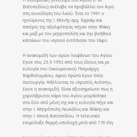
Βατοπεδίου) ανέλαβε να προβάλλει τον Άγιο
στη συνείδηση του λαού. Έτσι το 1991 ο
ηγούμενος της Ι. Μονής αρχ. Εφραίμ και
πατέρες της αδελφότητας πήγαν στην Ιθάκη
και μαζί με τον μητροπολίτη και την βοήθεια
κατοίκων του νησιού εντόπισαν τον τάφο.
Η ανακομιδή των ιερών λειψάνων του Αγίου
έγινε στις 23-5-1992 από τους ίδιους και με
ευλογία του Οικουμενικού Πατριάρχη
Βαρθολομαίου, αφού πρώτα έγινε Θεία
Λειτουργία. Ψάλλοντας το «Χριστός Ανέστη»,
έγινε η ανακομιδή. Είναι αξιοσημείωτο πως η
χαριτόβρυτος κάρα του Αγίου μοιράστηκε
στα δύο από μόνη της και η ευλογία πήγε και
στην Ι. Μητρόπολη Λευκάδος και Ιθάκης και
στην Ι. Μονή Βατοπεδίου. Η τελευταία
επιφύλαξε θερμή υποδοχή μετά από 170 έτη.