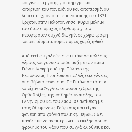
και γίνεται εργάτης για στήριγμα και
κατάρτιση του πονεμένου και καταπιεσμένου
λαού στα χρόνια της επανάστασης του 1821.
Έρχεται στην Πελοπόννησο. Κύριο μέλημα
του ήταν ο άμαχος πληθυσμός, που
περιφερόταν συχνά διωγμένος χωρίς τροφή
και σκεπάσματα, κυρίως όμως χωρίς ηθικό.
Από εκεί φυγαδεύει στα Επτάνησα πολλούς
γέρους και γυναικόπαιδα μαζί με τον παπα-
Γιάννη Μακρή από την Πύλαρο της
Κεφαλονιάς. Έτσι έσωσε πολλές οικογένειες
από βέβαιο αφανισμό. Τα Επτάνησα τότε τα
κατείχαν οι Άγγλοι, ύπουλοι εχθροί της
Ορθοδοξίας, της καθ’ ημάς Ανατολής, του
Ελληνισμού και του λαού, σε αντίθεση με
τους Οθωμανούς Τούρκους που είχαν
φανερή από χρόνια πολιτική. Βεβαίως δεν
παρέλειπε να αναπτερώνει το εκκλησιαστικό
φρόνημα του λάου που συχνά κινδύνευε και