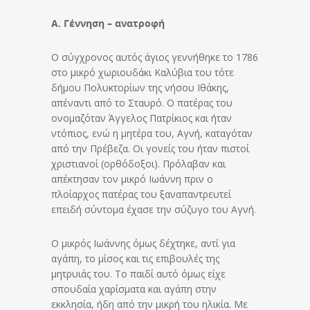
Α. Γέννηση – ανατροφή
Ο σύγχρονος αυτός άγιος γεννήθηκε το 1786
στο μικρό χωριουδάκι Καλύβια του τότε
δήμου Πολυκτορίων της νήσου Ιθάκης,
απέναντι από το Σταυρό. Ο πατέρας του
ονομαζόταν Άγγελος Πατρίκιος και ήταν
ντόπιος, ενώ η μητέρα του, Αγνή, καταγόταν
από την Πρέβεζα. Οι γονείς του ήταν πιστοί
χριστιανοί (ορθόδοξοι). Πρόλαβαν και
απέκτησαν τον μικρό Ιωάννη πριν ο
πλοίαρχος πατέρας του ξαναπαντρευτεί
επειδή σύντομα έχασε την σύζυγο του Αγνή.
Ο μικρός Ιωάννης όμως δέχτηκε, αντί για
αγάπη, το μίσος και τις επιβουλές της
μητρυιάς του. Το παιδί αυτό όμως είχε
σπουδαία χαρίσματα και αγάπη στην
εκκλησία, ήδη από την μικρή του ηλικία. Με