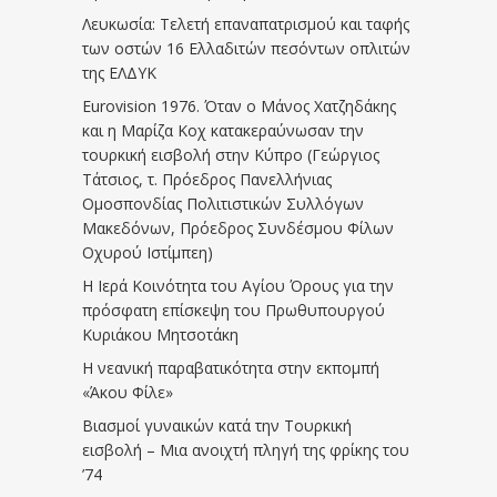
Λευκωσία: Τελετή επαναπατρισμού και ταφής
των οστών 16 Ελλαδιτών πεσόντων οπλιτών
της ΕΛΔΥΚ
Eurovision 1976. Όταν ο Μάνος Χατζηδάκης
και η Μαρίζα Κοχ κατακεραύνωσαν την
τουρκική εισβολή στην Κύπρο (Γεώργιος
Τάτσιος, τ. Πρόεδρος Πανελλήνιας
Ομοσπονδίας Πολιτιστικών Συλλόγων
Μακεδόνων, Πρόεδρος Συνδέσμου Φίλων
Οχυρού Ιστίμπεη)
Η Ιερά Κοινότητα του Αγίου Όρους για την
πρόσφατη επίσκεψη του Πρωθυπουργού
Κυριάκου Μητσοτάκη
Η νεανική παραβατικότητα στην εκπομπή
«Άκου Φίλε»
Βιασμοί γυναικών κατά την Τουρκική
εισβολή – Μια ανοιχτή πληγή της φρίκης του
’74