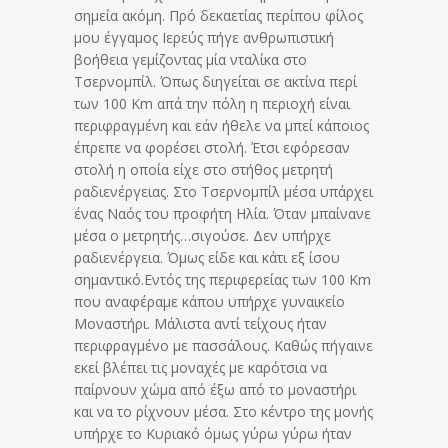
σημεία ακόμη. Πρό δεκαετίας περίπου φίλος
μου έγγαμος Ιερεύς πήγε ανθρωπιστική
βοήθεια γεμίζοντας μία νταλίκα στο
Τσερνομπίλ. Όπως διηγείται σε ακτίνα περί
των 100 Km απά την πόλη η περιοχή είναι
περιφραγμένη και εάν ήθελε να μπεί κάποιος
έπρεπε να φορέσει στολή. Έτσι εφόρεσαν
στολή η οποία είχε στο στήθος μετρητή
ραδιενέργειας. Στο Τσερνομπίλ μέσα υπάρχει
ένας Ναός του προφήτη Ηλία. Όταν μπαίνανε
μέσα ο μετρητής…
σιγούσε. Δεν υπήρχε
ραδιενέργεια. Όμως είδε και κάτι εξ ίσου
σημαντικό.Εντός της περιφερείας των 100 Km
που αναφέραμε κάπου υπήρχε γυναικείο
Μοναστήρι. Μάλιστα αντί τείχους ήταν
περιφραγμένο με πασσάλους. Καθώς πήγαινε
εκεί βλέπει τις μοναχές με καρότσια να
παίρνουν χώμα από έξω από το μοναστήρι
και να το ρίχνουν μέσα. Στο κέντρο της μονής
υπήρχε το Κυριακό όμως γύρω γύρω ήταν