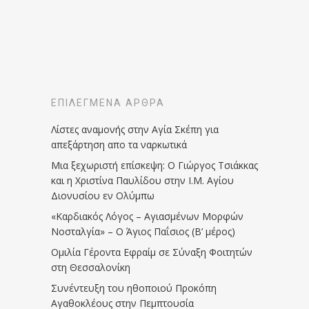
ΕΠΙΛΕΓΜΈΝΑ ΆΡΘΡΑ
Λίστες αναμονής στην Αγία Σκέπη για
απεξάρτηση απο τα ναρκωτικά
Μια ξεχωριστή επίσκεψη: Ο Γιώργος Τσιάκκας
και η Χριστίνα Παυλίδου στην Ι.Μ. Αγίου
Διονυσίου εν Ολύμπω
«Καρδιακός Λόγος – Αγιασμένων Μορφών
Νοσταλγία» – Ο Άγιος Παΐσιος (Β’ μέρος)
Ομιλία Γέροντα Εφραίμ σε Σύναξη Φοιτητών
στη Θεσσαλονίκη
Συνέντευξη του ηθοποιού Προκόπη
Αγαθοκλέους στην Πεμπτουσία