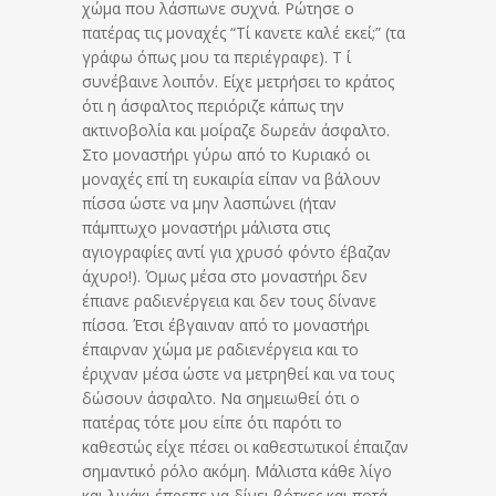
χώμα που λάσπωνε συχνά. Ρώτησε ο
πατέρας τις μοναχές “Τί κανετε καλέ εκεί;” (τα
γράφω όπως μου τα περιέγραφε). Τ ί
συνέβαινε λοιπόν. Είχε μετρήσει το κράτος
ότι η άσφαλτος περιόριζε κάπως την
ακτινοβολία και μοίραζε δωρεάν άσφαλτο.
Στο μοναστήρι γύρω από το Κυριακό οι
μοναχές επί τη ευκαιρία είπαν να βάλουν
πίσσα ώστε να μην λασπώνει (ήταν
πάμπτωχο μοναστήρι μάλιστα στις
αγιογραφίες αντί για χρυσό φόντο έβαζαν
άχυρο!). Όμως μέσα στο μοναστήρι δεν
έπιανε ραδιενέργεια και δεν τους δίνανε
πίσσα. Έτσι έβγαιναν από το μοναστήρι
έπαιρναν χώμα με ραδιενέργεια και το
έριχναν μέσα ώστε να μετρηθεί και να τους
δώσουν άσφαλτο. Να σημειωθεί ότι ο
πατέρας τότε μου είπε ότι παρότι το
καθεστώς είχε πέσει οι καθεστωτικοί έπαιζαν
σημαντικό ρόλο ακόμη. Μάλιστα κάθε λίγο
και λιγάκι έπρεπε να δίνει βότκες και ποτά