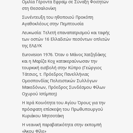
Ομιλία Γέροντα Εφραίμ σε Σύναξη Φοιτητών
στη Θεσσαλονίκη
Συνέντευξη του ηθοποιού Προκόπη
Αγαθοκλέους στην Πεμπτουσία
Λευκωσία: Τελετή επαναπατρισμού και ταφής
των οστών 16 Ελλαδιτών πεσόντων οπλιτών
της ΕΛΔΥΚ
Eurovision 1976. Όταν ο Μάνος Χατζηδάκης
και η Μαρίζα Κοχ κατακεραύνωσαν την
τουρκική εισβολή στην Κύπρο (Γεώργιος
Τάτσιος, τ. Πρόεδρος Πανελλήνιας
Ομοσπονδίας Πολιτιστικών Συλλόγων
Μακεδόνων, Πρόεδρος Συνδέσμου Φίλων
Οχυρού Ιστίμπεη)
Η Ιερά Κοινότητα του Αγίου Όρους για την
πρόσφατη επίσκεψη του Πρωθυπουργού
Κυριάκου Μητσοτάκη
Η νεανική παραβατικότητα στην εκπομπή
«Άκου Φίλε»