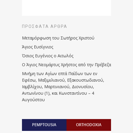
ΠΡΌΣΦΑΤΑ ΆΡΘΡΑ
Μεταμόρφωση του Σωτήρος Χριστού
Άγιος Ευσίγνιος
Όσιος Ευγένιος ο Αιτωλός
Ο Άγιος Νεομάρτυς Χρήστος από την Πρέβεζα
Μνήμη των Aγίων επτά Παίδων των εν
Eφέσω, Mαξιμιλιανού, Eξακουστωδιανού,
Iαμβλίχου, Mαρτινιανού, Διονυσίου,
Aντωνίνου (1), και Kωνσταντίνου – 4
Αυγούστου
PEMPTOUSIA
ORTHODOXIA