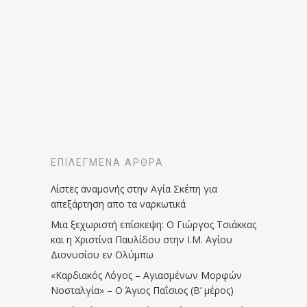
ΕΠΙΛΕΓΜΈΝΑ ΆΡΘΡΑ
Λίστες αναμονής στην Αγία Σκέπη για
απεξάρτηση απο τα ναρκωτικά
Μια ξεχωριστή επίσκεψη: Ο Γιώργος Τσιάκκας
και η Χριστίνα Παυλίδου στην Ι.Μ. Αγίου
Διονυσίου εν Ολύμπω
«Καρδιακός Λόγος – Αγιασμένων Μορφών
Νοσταλγία» – Ο Άγιος Παΐσιος (Β’ μέρος)