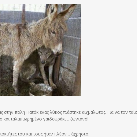
ς στην πόλη Πατόκ ένας λύκος πιάστηκε αιχμάλωτος. Για να τον ταΐ
ο και ταλαιπωρημένο γαϊδουράκι… ζωντανό!
οκτήτες του και τους ήταν πλέον… άχρηστο.