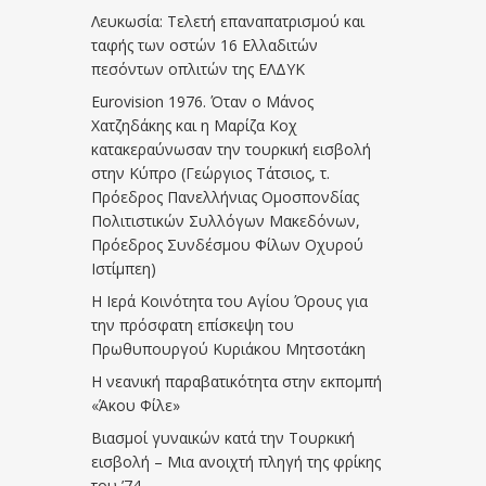
Λευκωσία: Τελετή επαναπατρισμού και
ταφής των οστών 16 Ελλαδιτών
πεσόντων οπλιτών της ΕΛΔΥΚ
Eurovision 1976. Όταν ο Μάνος
Χατζηδάκης και η Μαρίζα Κοχ
κατακεραύνωσαν την τουρκική εισβολή
στην Κύπρο (Γεώργιος Τάτσιος, τ.
Πρόεδρος Πανελλήνιας Ομοσπονδίας
Πολιτιστικών Συλλόγων Μακεδόνων,
Πρόεδρος Συνδέσμου Φίλων Οχυρού
Ιστίμπεη)
Η Ιερά Κοινότητα του Αγίου Όρους για
την πρόσφατη επίσκεψη του
Πρωθυπουργού Κυριάκου Μητσοτάκη
Η νεανική παραβατικότητα στην εκπομπή
«Άκου Φίλε»
Βιασμοί γυναικών κατά την Τουρκική
εισβολή – Μια ανοιχτή πληγή της φρίκης
του ’74