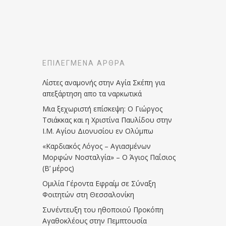
ΕΠΙΛΕΓΜΈΝΑ ΆΡΘΡΑ
Λίστες αναμονής στην Αγία Σκέπη για
απεξάρτηση απο τα ναρκωτικά
Μια ξεχωριστή επίσκεψη: Ο Γιώργος
Τσιάκκας και η Χριστίνα Παυλίδου στην
Ι.Μ. Αγίου Διονυσίου εν Ολύμπω
«Καρδιακός Λόγος – Αγιασμένων
Μορφών Νοσταλγία» – Ο Άγιος Παΐσιος
(Β’ μέρος)
Ομιλία Γέροντα Εφραίμ σε Σύναξη
Φοιτητών στη Θεσσαλονίκη
Συνέντευξη του ηθοποιού Προκόπη
Αγαθοκλέους στην Πεμπτουσία