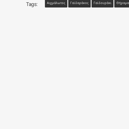
Αιχμάλωτος
Γαϊδαράκος
Γαϊδουράκι
Θήραμα
Tags: