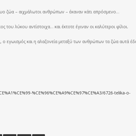
δυο ζώα – αιχμάλωτοι ανθρώπων – έκαναν κάτι απρόσμενο…
ος του λύκου αντίστοιχα… και έκτοτε έγιναν οι καλύτεροι φίλοι.
ία, ο εγωισμός και η αλαζονεία μεταξύ των ανθρώπων τα ζώα αυτά έ
95%CE%A1%CE%99-%CE%96%CE%A9%CE%97%CE%A3/6726-telika-o-