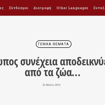
ες
Σύνδεσμοι
Διατροφή
Other Languages
Συναξ
ΓΕΝΙΚΆ ΘΈΜΑΤΑ
ωπος συνέχεια αποδεικνύ
από τα ζώα…
25 Μαΐου 2012