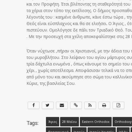
και τον Προφήτη. Έτσι βλέποντας τη σταθερότητά του
τα χέρια στον τόπο της εκτέλεσης. Ο δήμιος προσπαθού
λέγοντάς του : καημένε άνθρωπε, κάνε έστω τώρα , την
Θεός είναι εύσπλαχνος και θα σε ελεήσει. Ο Άγιος , ό
πιστεύουν. Ομολόγησε δε πάλι τον Τριαδικό Θεό. Το
. Με την προσευχή στα χείλη αποκεφαλίστηκε στις 28 
Όταν νύχτωσε ,πήραν οι Χριστιανοί, με την άδεια του
του μυροβλήτου. Στο λείψανο του αγίου μάρτυρος συνέ
τρία δάχτυλα ενωμένα , όπως κάνουμε το σημείο του
χέρι , χωρίς αποτέλεσμα. Αποφάσισαν τελικά να το σπά
από μόνο του και ακούμπησε στο σώμα του καλλινίκου 
Κύριε, της βασιλείας Σου.
'Αγιος
28 Μαΐου
Eastern Orthodox
Orthodoxy
Tags: