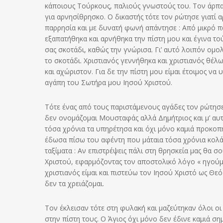
κάποιους Τούρκους, παλιούς γνωστούς του. Τον άρπα
για αρνησίθρησκο. Ο δικαστής τότε τον ρώτησε γιατί α
παρρησία και με δυνατή φωνή απάντησε : Από μικρό παι
εξαπατήθηκα και αρνήθηκα την πίστη μου και έγινα το
σας σκοτάδι, καθώς την γνώρισα. Γι’ αυτό λοιπόν ο
το σκοτάδι. Χριστιανός γεννήθηκα και χριστιανός θέ
και αχώριστον. Για δε την πίστη μου είμαι έτοιμος να
αγάπη του Σωτήρα μου Ιησού Χριστού.
Τότε ένας από τους παριστάμενους αγάδες τον ρώτησε 
δεν ονομάζομαι Μουσταφάς αλλά Δημήτριος και μ’ αυτό
τόσα χρόνια τα υπηρέτησα και όχι μόνο καμιά προκοπή 
έδωσα πίσω του αφέντη που μάταια τόσα χρόνια κολάκε
ταξίματα : Αν επιστρέψεις πάλι στη θρησκεία μας θα σ
Χριστού, εφαρμόζοντας τον αποστολικό λόγο « ηγούμαι
χριστιανός είμαι και πιστεύω τον Ιησού Χριστό ως Θεό
δεν τα χρειάζομαι.
Τον έκλεισαν τότε στη φυλακή και μαζεύτηκαν όλοι οι
στην πίστη τους. Ο Άγιος όχι μόνο δεν έδινε καμιά ση