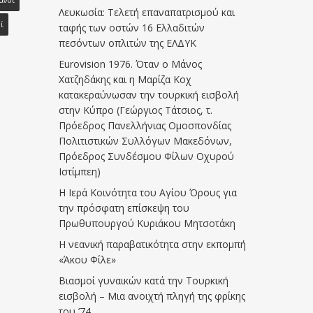
άνοι
Λευκωσία: Τελετή επαναπατρισμού και
ί
ταφής των οστών 16 Ελλαδιτών
πεσόντων οπλιτών της ΕΛΔΥΚ
Eurovision 1976. Όταν ο Μάνος
Χατζηδάκης και η Μαρίζα Κοχ
κατακεραύνωσαν την τουρκική εισβολή
στην Κύπρο (Γεώργιος Τάτσιος, τ.
Πρόεδρος Πανελλήνιας Ομοσπονδίας
Πολιτιστικών Συλλόγων Μακεδόνων,
Πρόεδρος Συνδέσμου Φίλων Οχυρού
Ιστίμπεη)
Η Ιερά Κοινότητα του Αγίου Όρους για
την πρόσφατη επίσκεψη του
Πρωθυπουργού Κυριάκου Μητσοτάκη
Η νεανική παραβατικότητα στην εκπομπή
«Άκου Φίλε»
Βιασμοί γυναικών κατά την Τουρκική
εισβολή – Μια ανοιχτή πληγή της φρίκης
του ’74