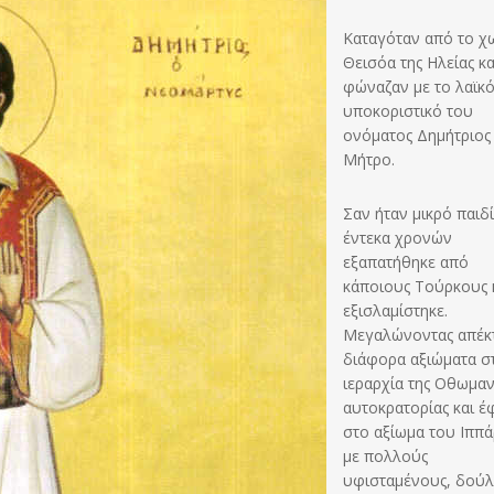
Καταγόταν από το χ
Θεισόα της Ηλείας κα
φώναζαν με το λαϊκ
υποκοριστικό του
ονόματος Δημήτριος 
Μήτρο.
Σαν ήταν μικρό παιδί
έντεκα χρονών
εξαπατήθηκε από
κάποιους Τούρκους 
εξισλαμίστηκε.
Μεγαλώνοντας απέκ
διάφορα αξιώματα σ
ιεραρχία της Οθωμαν
αυτοκρατορίας και έ
στο αξίωμα του Ιππ
με πολλούς
υφισταμένους, δού