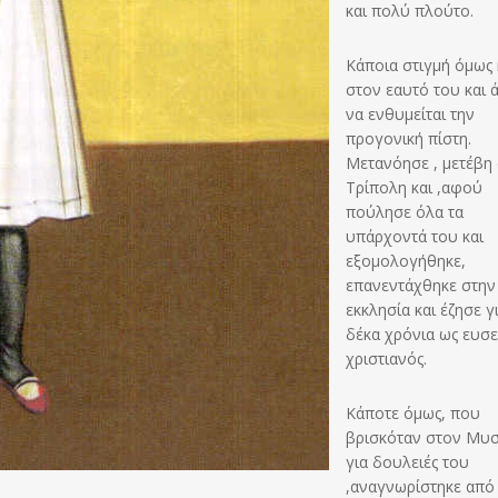
και πολύ πλούτο.
Κάποια στιγμή όμως
στον εαυτό του και 
να ενθυμείται την
προγονική πίστη.
Μετανόησε , μετέβη
Τρίπολη και ,αφού
πούλησε όλα τα
υπάρχοντά του και
εξομολογήθηκε,
επανεντάχθηκε στην
εκκλησία και έζησε γ
δέκα χρόνια ως ευσ
χριστιανός.
Κάποτε όμως, που
βρισκόταν στον Μυ
για δουλειές του
,αναγνωρίστηκε από