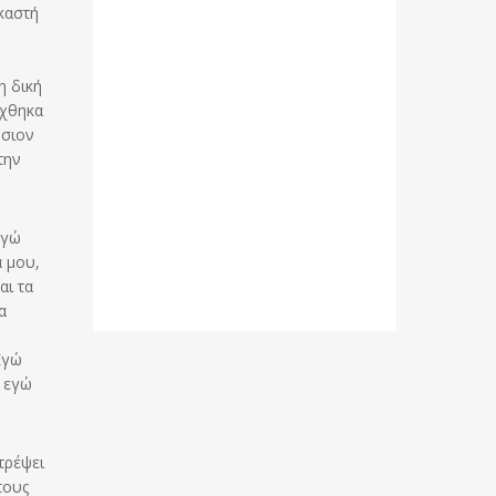
καστή
η δική
έχθηκα
ύσιον
την
Εγώ
α μου,
αι τα
α
Εγώ
, εγώ
τρέψει
τους