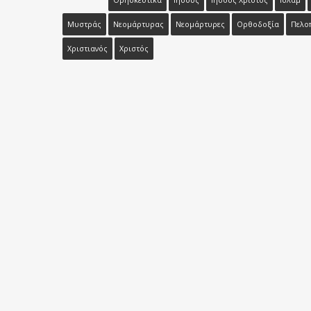
Θρησκευτικά
Ιησούς
Ιησούς Χριστός
Ισλάμ
Μυστράς
Νεομάρτυρας
Νεομάρτυρες
Ορθοδοξία
Πελο
Χριστιανός
Χριστός