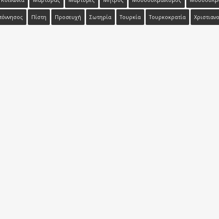
Κοινωνία
Μάρτυρας
Μάρτυρες
Μήτρος
Μουσουλμανισμός
Μουσουλμ
πόννησος
Πίστη
Προσευχή
Σωτηρία
Τουρκία
Τουρκοκρατία
Χριστιανο