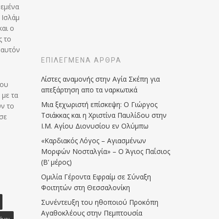
δεμένα
 Ισλάμ
και ο
ς το
 αυτόν
ΕΠΙΛΕΓΜΈΝΑ ΆΡΘΡΑ
Λίστες αναμονής στην Αγία Σκέπη για
ίου
απεξάρτηση απο τα ναρκωτικά
 με τα
Μια ξεχωριστή επίσκεψη: Ο Γιώργος
ν το
Τσιάκκας και η Χριστίνα Παυλίδου στην
ισε
Ι.Μ. Αγίου Διονυσίου εν Ολύμπω
«Καρδιακός Λόγος – Αγιασμένων
Μορφών Νοσταλγία» – Ο Άγιος Παΐσιος
(Β’ μέρος)
Ομιλία Γέροντα Εφραίμ σε Σύναξη
Φοιτητών στη Θεσσαλονίκη
Συνέντευξη του ηθοποιού Προκόπη
Αγαθοκλέους στην Πεμπτουσία