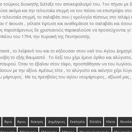
 ο τούρκος διοικητής διέταξε τον αποκεφαλισμό του. Τον πήγαν με 
σε ακόμα και την τελευταία στιγμή να τον πείσει να επιστρέψει στο
 τελευταία στιγμή, το σαλαβάτι σου ( ομολογία πίστεως στο Ισλάμ) 
ταν τ’ άκουσε , γέλασε έφτυσε και αναθεμάτισε το σαλαβάτι και όσου
υς παριστάμενους δε χριστιανούς παρακαλούσε να προσεύχονται γι’
Μαΐου του 1794, την Κυριακή της Πεντηκοστής.
 πασά , το λείψανό του και το κήδευσαν στον ναό του Αγίου Δημητρ
βη το εξής θαυμαστό . Το δεξί του χέρι έμενε όρθιο και αλύγιστο,
 σταυρού. Όταν το έβαλαν στον τάφο, προσπάθησαν να του λυγίσου
σουν με την αξίνα. Αμέσως τότε , το αλύγιστο και ακίνητο χέρι λύγ
μάρτυρος . Με τις πρεσβείες του αγίου νεομάρτυρος , αξίωσέ μας ,
Άγιοι
Άγιος
Άσκηση
Δημήτριος
Εκκλησία
Ελλάδα
Ηλεία
Θεισόα