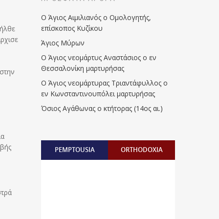
Ο Άγιος Αιμιλιανός ο Ομολογητής,
επίσκοπος Κυζίκου
 ήλθε
άρχισε
Άγιος Μύρων
Ο Άγιος νεομάρτυς Αναστάσιος ο εν
Θεσσαλονίκη μαρτυρήσας
 στην
Ο Άγιος νεομάρτυρας Τριαντάφυλλος ο
εν Κωνσταντινουπόλει μαρτυρήσας
Όσιος Αγάθωνας ο κτήτορας (14ος αι.)
ια
εβής
PEMPTOUSIA
ORTHODOXIA
στρά