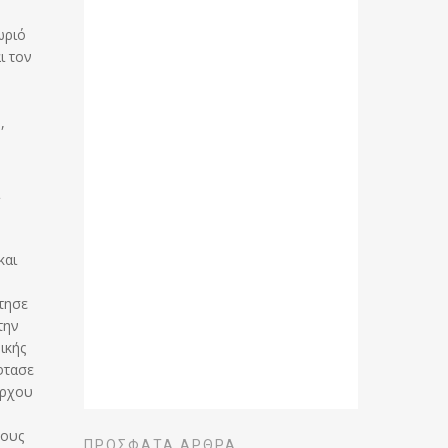
ωριό
ι τον
ό
,
και
τησε
την
ικής
φτασε
άρχου
λους
ΠΡΌΣΦΑΤΑ ΆΡΘΡΑ