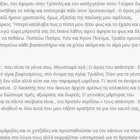
ξαν, τον έφεραν στην Τρίπολη και τον κατήγγειλαν στον Τούρκο δι
ρνήθηκε το Ισλάμ και επέστρεψε πάλι στον Χριστιανισμό . Ο άγιος με
δί ήμουν χριστιανός, όμως ,εξαιτίας της παιδικής μου αφέλειας,
ύρκος. Ύστερα κατάλαβα πως η πίστη μου ήταν φως και το έχασα και 
μολογώ τώρα μπροστά σας ότι έκανα λάθος αφού άφησα το φως και δ
λω να πεθάνω. Πιστεύω Πατέρα, Υιόν και Άγιον Πνεύμα, Τριάδα ομοο
 υπομείνω κάθε βασανιστήριο και να χύσω ακόμα και το αίμα μου για 
: που είναι τα γένια σου, Μουσταφά αγά ; Ο άγιος του απάντησε : 
 είμαι βαφτισμένος, στο όνομα της Αγίας Τριάδος .Όσο για τα γένι
δεν είδα αλλά ούτε και την παραμικρή ωφέλεια. Γι’ αυτό τα έκοψα κ
υα . Ο δικαστής που τον άκουγε άρχισε αμέσως τις κολακείες και τ
ου δώσουμε τιμές, αξιώματα, και δωρεές. Ο γενναίος μάρτυρας του
 τα πάντα σκύβαλα είναι , ίνα Χριστόν κερδίσω » τους απάντησε : 
 αληθινό κι όλα αυτά που μου τάζετε κρατήστε τα για τον εαυτό σας
 ιμάμηδες και οι χοτζάδες και προσπαθούσαν να τον κάνουν να επισ
μασία στα λόγια τους αλλά εκφραζόταν υποτιμητικά για τη θρησκεία 