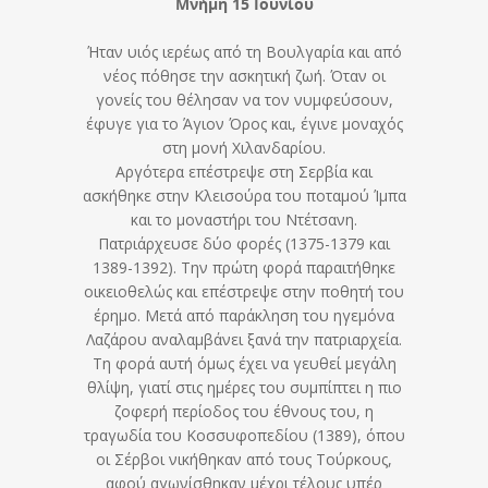
Μνήμη 15 Ιουνίου
Ήταν υιός ιερέως από τη Βουλγαρία και από
νέος πόθησε την ασκητική ζωή. Όταν οι
γονείς του θέλησαν να τον νυμφεύσουν,
έφυγε για το Άγιον Όρος και, έγινε μοναχός
στη μονή Χιλανδαρίου.
Αργότερα επέστρεψε στη Σερβία και
ασκήθηκε στην Κλεισούρα του ποταμού Ίμπα
και το μοναστήρι του Ντέτσανη.
Πατριάρχευσε δύο φορές (1375-1379 και
1389-1392). Την πρώτη φορά παραιτήθηκε
οικειοθελώς και επέστρεψε στην ποθητή του
έρημο.
Μετά από παράκληση του ηγεμόνα
Λαζάρου αναλαμβάνει ξανά την πατριαρχεία.
Τη φορά αυτή όμως έχει να γευθεί μεγάλη
θλίψη, γιατί στις ημέρες του συμπίπτει η πιο
ζοφερή περίοδος του έθνους του, η
τραγωδία του Κοσσυφοπεδίου (1389), όπου
οι Σέρβοι νικήθηκαν από τους Τούρκους,
αφού αγωνίσθηκαν μέχρι τέλους υπέρ