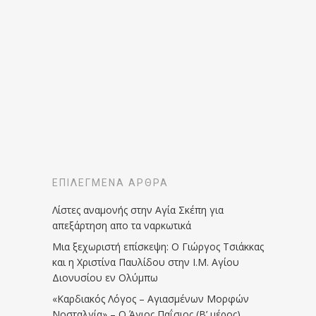
ΕΠΙΛΕΓΜΈΝΑ ΆΡΘΡΑ
Λίστες αναμονής στην Αγία Σκέπη για
απεξάρτηση απο τα ναρκωτικά
Μια ξεχωριστή επίσκεψη: Ο Γιώργος Τσιάκκας
και η Χριστίνα Παυλίδου στην Ι.Μ. Αγίου
Διονυσίου εν Ολύμπω
«Καρδιακός Λόγος – Αγιασμένων Μορφών
Νοσταλγία» – Ο Άγιος Παΐσιος (Β’ μέρος)