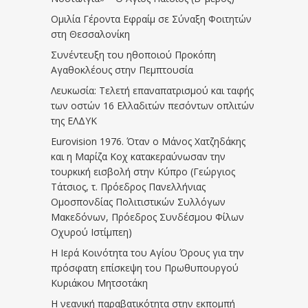
Ομιλία Γέροντα Εφραίμ σε Σύναξη Φοιτητών
στη Θεσσαλονίκη
Συνέντευξη του ηθοποιού Προκόπη
Αγαθοκλέους στην Πεμπτουσία
Λευκωσία: Τελετή επαναπατρισμού και ταφής
των οστών 16 Ελλαδιτών πεσόντων οπλιτών
της ΕΛΔΥΚ
Eurovision 1976. Όταν ο Μάνος Χατζηδάκης
και η Μαρίζα Κοχ κατακεραύνωσαν την
τουρκική εισβολή στην Κύπρο (Γεώργιος
Τάτσιος, τ. Πρόεδρος Πανελλήνιας
Ομοσπονδίας Πολιτιστικών Συλλόγων
Μακεδόνων, Πρόεδρος Συνδέσμου Φίλων
Οχυρού Ιστίμπεη)
Η Ιερά Κοινότητα του Αγίου Όρους για την
πρόσφατη επίσκεψη του Πρωθυπουργού
Κυριάκου Μητσοτάκη
Η νεανική παραβατικότητα στην εκπομπή