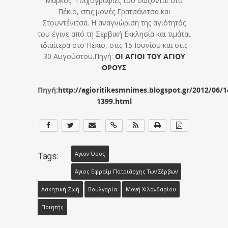
Μάρκος. Τοιχογραφίες του σώζονται στο
Πέκιο, στις μονές Γρατσάνιτσα και
Στουντένιτσα. Η αναγνώριση της αγιότητός
του έγινε από τη Σερβική Εκκλησία και τιμάται
ιδιαίτερα στο Πέκιο, στις 15 Ιουνίου και στις
30 Αυγούστου.Πηγή:
ΟΙ ΑΓΙΟΙ ΤΟΥ ΑΓΙΟΥ
ΟΡΟΥΣ
Πηγή:
http://agioritikesmnimes.blogspot.gr/2012/06/1
1399.html
Άγιον Όρος
Tags:
Άγιος Εφραίμ Πατριάρχης Των Σέρβων
Ασκητική Ζωή
Βουλγαρία
Μονή Χιλανδαρίου
Ποιητής